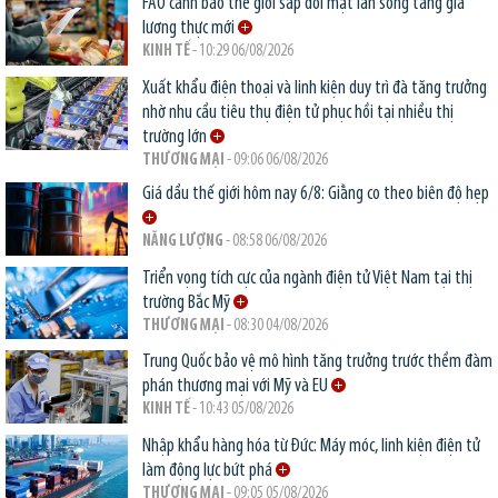
FAO cảnh báo thế giới sắp đối mặt làn sóng tăng giá
lương thực mới
KINH TẾ
- 10:29 06/08/2026
Xuất khẩu điện thoại và linh kiện duy trì đà tăng trưởng
nhờ nhu cầu tiêu thụ điện tử phục hồi tại nhiều thị
trường lớn
THƯƠNG MẠI
- 09:06 06/08/2026
Giá dầu thế giới hôm nay 6/8: Giằng co theo biên độ hẹp
NĂNG LƯỢNG
- 08:58 06/08/2026
Triển vọng tích cực của ngành điện tử Việt Nam tại thị
trường Bắc Mỹ
THƯƠNG MẠI
- 08:30 04/08/2026
Trung Quốc bảo vệ mô hình tăng trưởng trước thềm đàm
phán thương mại với Mỹ và EU
KINH TẾ
- 10:43 05/08/2026
Nhập khẩu hàng hóa từ Đức: Máy móc, linh kiện điện tử
làm động lực bứt phá
THƯƠNG MẠI
- 09:05 05/08/2026