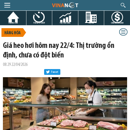
TRANG CHỦ
TIN GIỜ CHÓT
THỊ TRƯỜNG
DỰ ÁN
CHỨNG KHOÁN
HÀNG HÓA
Giá heo hơi hôm nay 22/4: Thị trường ổn
định, chưa có đột biến
08:29 22/04/2026
Tweet