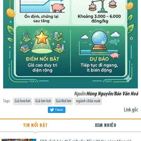
Nguồn:
Hùng Nguyễn/Báo Văn Hoá
Tags:
Giá heo hơi
Giá lợn hơi
Giá thịt lợn
ngành chăn nuôi
Link gốc
Tweet
TIN NỔI BẬT
XEM NHIỀU