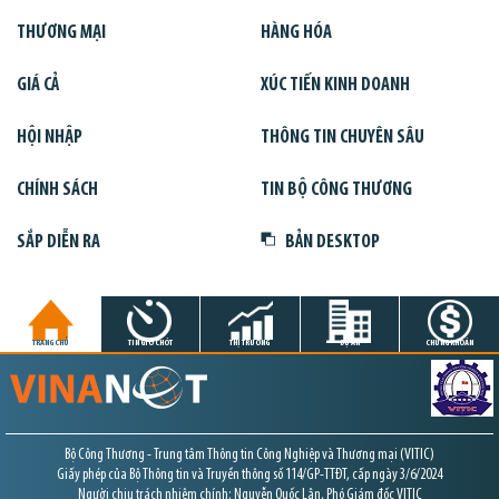
THƯƠNG MẠI
HÀNG HÓA
GIÁ CẢ
XÚC TIẾN KINH DOANH
HỘI NHẬP
THÔNG TIN CHUYÊN SÂU
CHÍNH SÁCH
TIN BỘ CÔNG THƯƠNG
SẮP DIỄN RA
BẢN DESKTOP
TRANG CHỦ
TIN GIỜ CHÓT
THỊ TRƯỜNG
DỰ ÁN
CHỨNG KHOÁN
Bộ Công Thương - Trung tâm Thông tin Công Nghiệp và Thương mại (VITIC)
Giấy phép của Bộ Thông tin và Truyền thông số 114/GP-TTĐT, cấp ngày 3/6/2024
Người chịu trách nhiệm chính: Nguyễn Quốc Lân, Phó Giám đốc VITIC