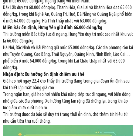
giữ mức 69.000 đồng/kg, ngang bằng với miền Nam.
Đắk Lắk duy trì 68.000 đồng/kg. Thanh Hóa, Gia Lai và Khánh Hòa đạt 65.000
đồng/kg, trong khi Nghệ An, Quảng Trị, Huế, Đà Nẵng và Quảng Ngãi phổ biến
ở mức 64.000 đồng/kg. Hà Tĩnh thấp nhất với 63.000 đồng/kg.
Miền Bắc ổn định, Hưng Yên giữ đỉnh 66.000 đồng/kg
Thị trường miền Bắc tiếp tục đi ngang. Hưng Yên duy trì mức cao nhất khu vực
là 66.000 đồng/kg.
Hà Nội, Bắc Ninh và Hải Phòng giữ mức 65.000 đồng/kg. Các địa phương còn lại
như Tuyên Quang, Cao Bằng, Thái Nguyên, Quảng Ninh, Ninh Bình, Lào Cai…
phổ biến ở mức 64.000 đồng/kg, trong khi Lai Châu thấp nhất với 63.000
đồng/kg.
Nhận định: Xu hướng ổn định chiếm ưu thế
Giá heo hơi ngày 22.4 cho thấy thị trường đang trong giai đoạn ổn định sau
khi thiết lập mặt bằng giá cao.
Trong ngắn hạn, giá heo hơi nhiều khả năng tiếp tục đi ngang, với biến động
nhỏ giữa các địa phương. Xu hướng tăng lan rộng đã chững lại, trong khi áp
lực giảm chưa xuất hiện rõ.
Thị trường được dự báo sẽ duy trì trạng thái ổn định, chờ thêm tín hiệu từ
nhu cầu tiêu thụ cuối tháng.