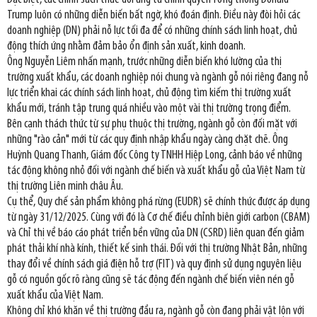
Trump luôn có những diễn biến bất ngờ, khó đoán định. Điều này đòi hỏi các
doanh nghiệp (DN) phải nỗ lực tối đa để có những chính sách linh hoạt, chủ
động thích ứng nhằm đảm bảo ổn định sản xuất, kinh doanh.
Ông Nguyễn Liêm nhấn mạnh, trước những diễn biến khó lường của thị
trường xuất khẩu, các doanh nghiệp nói chung và ngành gỗ nói riêng đang nỗ
lực triển khai các chính sách linh hoạt, chủ động tìm kiếm thị trường xuất
khẩu mới, tránh tập trung quá nhiều vào một vài thị trường trọng điểm.
Bên cạnh thách thức từ sự phụ thuộc thị trường, ngành gỗ còn đối mặt với
những "rào cản" mới từ các quy định nhập khẩu ngày càng chặt chẽ. Ông
Huỳnh Quang Thanh, Giám đốc Công ty TNHH Hiệp Long, cảnh báo về những
tác động không nhỏ đối với ngành chế biến và xuất khẩu gỗ của Việt Nam từ
thị trường Liên minh châu Âu.
Cụ thể, Quy chế sản phẩm không phá rừng (EUDR) sẽ chính thức được áp dụng
từ ngày 31/12/2025. Cùng với đó là Cơ chế điều chỉnh biên giới carbon (CBAM)
và Chỉ thị về báo cáo phát triển bền vững của DN (CSRD) liên quan đến giảm
phát thải khí nhà kính, thiết kế sinh thái. Đối với thị trường Nhật Bản, những
thay đổi về chính sách giá điện hỗ trợ (FIT) và quy định sử dụng nguyên liệu
gỗ có nguồn gốc rõ ràng cũng sẽ tác động đến ngành chế biến viên nén gỗ
xuất khẩu của Việt Nam.
Không chỉ khó khăn về thị trường đầu ra, ngành gỗ còn đang phải vật lộn với