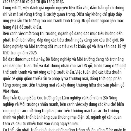
các sản phẩm có giá trị gia tăng thấp.
Cùng với đó, việc đánh giá nguồn nguyên liệu đầu vào, đảm bảo gỗ có chứng
chỉ và mã số vùng trồng là cực kỳ quan trọng. Điều này không chỉ giúp đáp
ứng yêu cầu thị trường mà còn tránh tình trạng DN gỗ nước ngoài gắn mác
hàng Việt để xuất khẩu.
Bên cạnh việc mở rộng thị trường, ngành gỗ đang đặt mục tiêu hướng đến
phát triển bền vững, đáp ứng các tiêu chuẩn ngày càng cao của thế giới. Bộ
Nông nghiệp và Môi trường đặt mục tiêu xuất khẩu gỗ và lâm sản đạt 18 tỷ
USD trong năm 2025.
Để đạt được mục tiêu này, Bộ Nông nghiệp và Môi trường đang hỗ trợ nâng
cao năng lực tuân thủ và đạt chứng nhận cho các DN gỗ, từ đó tăng cường lợi
thế cạnh tranh và mở rộng cơ hội xuất khẩu. Việc tuân thủ các tiêu chuẩn
quốc tế giúp giảm thiểu rủi ro pháp lý và thương mại, đồng thời góp phần
tăng cường xúc tiến thương mại và xây dựng thương hiệu cho sản phẩm gỗ
Việt Nam.
Ông Trần Quang Bảo, Cục trưởng Cục Lâm nghiệp và Kiểm lâm (Bộ Nông
nghiệp và Môi trường) nhấn mạnh, bên cạnh việc xây dựng các khu chế biến
công nghệ cao, mở rộng thị phần, xúc tiến thương mại tại các thị trường
chính và phát triển bán hàng qua thương mại điện tử, ngành gỗ cần quan
tâm và đầu tư nhiều hơn vào vùng nguyên liệu.
Cụ thể, cần phát triển nhiều hơn những rừng trồng gỗ lớn, rừng được quản lý