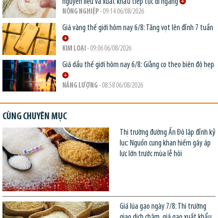
nguyên liệu và xuất khẩu tiếp tục đi ngang
NÔNG NGHIỆP
- 09:14 06/08/2026
Giá vàng thế giới hôm nay 6/8: Tăng vọt lên đỉnh 7 tuần
KIM LOẠI
- 09:06 06/08/2026
Giá dầu thế giới hôm nay 6/8: Giằng co theo biên độ hẹp
NĂNG LƯỢNG
- 08:58 06/08/2026
CÙNG CHUYÊN MỤC
Thị trường đường Ấn Độ lập đỉnh kỷ
lục: Nguồn cung khan hiếm gây áp
lực lớn trước mùa lễ hội
Giá lúa gạo ngày 7/8: Thị trường
giao dịch chậm, giá gạo xuất khẩu