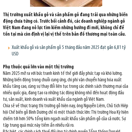
Thị trường xuất khẩu gỗ và sản phẩm gỗ đang trải qua những biến
động chưa từng có. Trước bối cảnh đó, các doanh nghiệp ngành gỗ
Việt Nam đang nỗ lực tìm kiếm những hướng đi mới, không chỉ để
tồn tại mà còn định vị lại vị thế trên bản đồ thương mại toàn cầu.
Xuất khẩu gỗ và sản phẩm gỗ 5 tháng đầu năm 2025 đạt gần 6,81 tỷ
USD
Phụ thuộc quá lớn vào một thị trường
Năm 2025 mở ra với bức tranh kinh tế thế giới đầy phức tạp và khó lường.
Những biến động trong chuỗi cung ứng, chi phí vận chuyển hàng hóa xuất
khẩu tăng cao, cùng sự thay đổi liên tục trong các chính sách thương mại của
nhiều quốc gia, đang tạo ra những tác động không nhỏ đến hoạt động đầu
tư, sản xuất, kinh doanh và xuất khẩu của ngành gỗ Việt Nam.
Chia sẻ về thực trạng thị trường gỗ hiện nay, ông Nguyễn Liêm, Chủ tịch Hiệp
hội Chế biến gỗ Bình Dương chỉ rõ một thách thức lớn: Thị trường Hoa Kỳ hiện
chiếm tới hơn 50% tổng kim ngạch xuất khẩu sản phẩm gỗ của cả nước. Sự
tập trung quá mức này tiềm ẩn nhiều rủi ro.
Đặc biệt, các chính sách thuế đối ứng từ chính quyền Tổng thống Donald