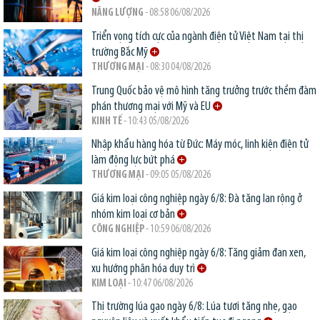
NĂNG LƯỢNG
- 08:58 06/08/2026
Triển vọng tích cực của ngành điện tử Việt Nam tại thị
trường Bắc Mỹ
THƯƠNG MẠI
- 08:30 04/08/2026
Trung Quốc bảo vệ mô hình tăng trưởng trước thềm đàm
phán thương mại với Mỹ và EU
KINH TẾ
- 10:43 05/08/2026
Nhập khẩu hàng hóa từ Đức: Máy móc, linh kiện điện tử
làm động lực bứt phá
THƯƠNG MẠI
- 09:05 05/08/2026
Giá kim loại công nghiệp ngày 6/8: Đà tăng lan rộng ở
nhóm kim loại cơ bản
CÔNG NGHIỆP
- 10:59 06/08/2026
Giá kim loại công nghiệp ngày 6/8: Tăng giảm đan xen,
xu hướng phân hóa duy trì
KIM LOẠI
- 10:47 06/08/2026
Thị trường lúa gạo ngày 6/8: Lúa tươi tăng nhẹ, gạo