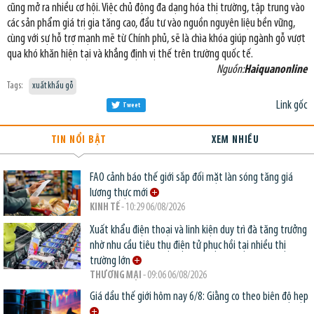
cũng mở ra nhiều cơ hội. Việc chủ động đa dạng hóa thị trường, tập trung vào
các sản phẩm giá trị gia tăng cao, đầu tư vào nguồn nguyên liệu bền vững,
cùng với sự hỗ trợ mạnh mẽ từ Chính phủ, sẽ là chìa khóa giúp ngành gỗ vượt
qua khó khăn hiện tại và khẳng định vị thế trên trường quốc tế.
Nguồn:
Haiquanonline
Tags:
xuất khẩu gỗ
Link gốc
Tweet
TIN NỔI BẬT
XEM NHIỀU
FAO cảnh báo thế giới sắp đối mặt làn sóng tăng giá
lương thực mới
KINH TẾ
- 10:29 06/08/2026
Xuất khẩu điện thoại và linh kiện duy trì đà tăng trưởng
nhờ nhu cầu tiêu thụ điện tử phục hồi tại nhiều thị
trường lớn
THƯƠNG MẠI
- 09:06 06/08/2026
Giá dầu thế giới hôm nay 6/8: Giằng co theo biên độ hẹp