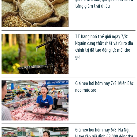
tăng giảm trái chiều
TT hàng hoá thế giới ngày 7/8:
Nguồn cung thắt chặt và rủi ro địa
chính trị đã tạo động lực mới cho
giá
Giá heo hơi hôm nay 7/8: Miền Bắc
neo mức cao
Giá heo hơi hôm nay 6/8: Hà Nội,
Hưng Yên giữ đỉnh 63.000 đồng/kg