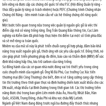
bền vững và được cấp các chứng chỉ quốc tế như FSC (Hội đồng Quản lý rừng -
thúc đẩy quản lý rừng có trách nhiệm) hoặc PEFC (Chương trình Chứng nhận
Chứng chỉ Rừng - liên minh toàn cầu về các hệ thống chứng chỉ rừng quốc
gia).
Một bước tiến quan trọng nữa trong việc quản lý nguồn gốc gỗ là việc thí
điểm cấp mã số vùng trồng rừng. Ông Trần Quang Bảo thông tin, Cục Lâm
nghiệp và Kiểm lâm đã phối hợp thực hiện thí điểm tại một số tỉnh phía Bắc
và sẽ mở rộng ra toàn quốc.
Nhiệm vụ của mã số này là phát triển chuỗi cung gỗ hợp pháp, đảm bảo khả
năng truy xuất nguồn gốc gỗ, thích ứng với các yêu cầu quốc tế. Đồng thời, nó
còn giúp phát triển phương pháp đo đếm, báo cáo và thẩm định (MRV) để xác
định khả năng hấp thụ, lưu trữ carbon của rừng trồng.
Sự đồng hành của các cơ quan nhà nước đóng vai trò thiết yếu trong công
cuộc chuyển mình của ngành gỗ. Ông Vũ Bá Phú, Cục trưởng Cục Xúc tiến
thương mại (Bộ Công Thương) cho biết, đơn vị sẽ tăng cường cung cấp thông
tin thị trường theo thời gian thực và định hướng chiến lược xuất khẩu cho các
DN xuất, nhập khẩu tại Bình Dương trong thời gian tới. Các thị trường tiềm
năng được chú trọng bao gồm Liên minh châu Âu, Hoa Kỳ, Nhật Bản, Hàn
Quốc, ASEAN, Trung Đông, châu Phi và khu vực châu Mỹ Latinh.
Ngành gỗ Việt Nam đang đứng trước ngã ba đường đầy thách thức nhưng