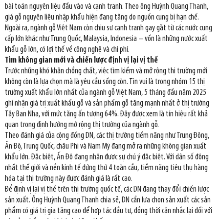
bài toán nguyên liệu đầu vào và cạnh tranh. Theo ông Huỳnh Quang Thanh,
giá gỗ nguyên liệu nhập khẩu hiện đang tăng do nguồn cung bị hạn chế.
Ngoài ra, ngành gỗ Việt Nam còn chịu sự cạnh tranh gay gắt từ các nước cung
cấp lớn khác như Trung Quốc, Malaysia, Indonesia – vốn là những nước xuất
khẩu gỗ lớn, có lợi thế về công nghệ và chi phí.
Tìm không gian mới và chiến lược định vị lại vị thế
Trước những khó khăn chồng chất, việc tìm kiếm và mở rộng thị trường mới
không còn là lựa chọn mà là yêu cầu sống còn. Tin vui là trong nhóm 15 thị
trường xuất khẩu lớn nhất của ngành gỗ Việt Nam, 5 tháng đầu năm 2025
ghi nhận giá trị xuất khẩu gỗ và sản phẩm gỗ tăng mạnh nhất ở thị trường
Tây Ban Nha, với mức tăng ấn tượng 64%. Đây được xem là tín hiệu rất khả
quan trong định hướng mở rộng thị trường của ngành gỗ.
Theo đánh giá của cộng đồng DN, các thị trường tiềm năng như Trung Đông,
Ấn Độ, Trung Quốc, châu Phi và Nam Mỹ đang mở ra những không gian xuất
khẩu lớn. Đặc biệt, Ấn Độ đang nhận được sự chú ý đặc biệt. Với dân số đông
nhất thế giới và nền kinh tế đứng thứ 4 toàn cầu, tiềm năng tiêu thụ hàng
hóa tại thị trường này được đánh giá là rất cao.
Để định vị lại vị thế trên thị trường quốc tế, các DN đang thay đổi chiến lược
sản xuất. Ông Huỳnh Quang Thanh chia sẻ, DN cần lựa chọn sản xuất các sản
phẩm có giá trị gia tăng cao để hợp tác đầu tư, đồng thời cân nhắc lại đối với