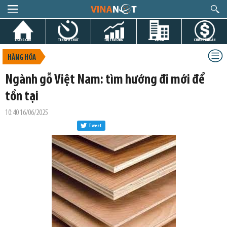
TRANG CHỦ
TIN GIỜ CHÓT
THỊ TRƯỜNG
DỰ ÁN
CHỨNG KHOÁN
HÀNG HÓA
Ngành gỗ Việt Nam: tìm hướng đi mới để
tồn tại
10:40 16/06/2025
Tweet