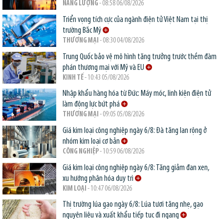
NĂNG LƯỢNG
- 08:58 06/08/2026
Triển vọng tích cực của ngành điện tử Việt Nam tại thị
trường Bắc Mỹ
THƯƠNG MẠI
- 08:30 04/08/2026
Trung Quốc bảo vệ mô hình tăng trưởng trước thềm đàm
phán thương mại với Mỹ và EU
KINH TẾ
- 10:43 05/08/2026
Nhập khẩu hàng hóa từ Đức: Máy móc, linh kiện điện tử
làm động lực bứt phá
THƯƠNG MẠI
- 09:05 05/08/2026
Giá kim loại công nghiệp ngày 6/8: Đà tăng lan rộng ở
nhóm kim loại cơ bản
CÔNG NGHIỆP
- 10:59 06/08/2026
Giá kim loại công nghiệp ngày 6/8: Tăng giảm đan xen,
xu hướng phân hóa duy trì
KIM LOẠI
- 10:47 06/08/2026
Thị trường lúa gạo ngày 6/8: Lúa tươi tăng nhẹ, gạo
nguyên liệu và xuất khẩu tiếp tục đi ngang