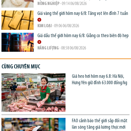
NÔNG NGHIỆP
- 09:14 06/08/2026
Giá vàng thế giới hôm nay 6/8: Tăng vọt lên đỉnh 7 tuần
KIM LOẠI
- 09:06 06/08/2026
Giá dầu thế giới hôm nay 6/8: Giằng co theo biên độ hẹp
NĂNG LƯỢNG
- 08:58 06/08/2026
CÙNG CHUYÊN MỤC
Giá heo hơi hôm nay 6.8: Hà Nội,
Hưng Yên giữ đỉnh 63.000 đồng/kg
FAO cảnh báo thế giới sắp đối mặt
làn sóng tăng giá lương thực mới