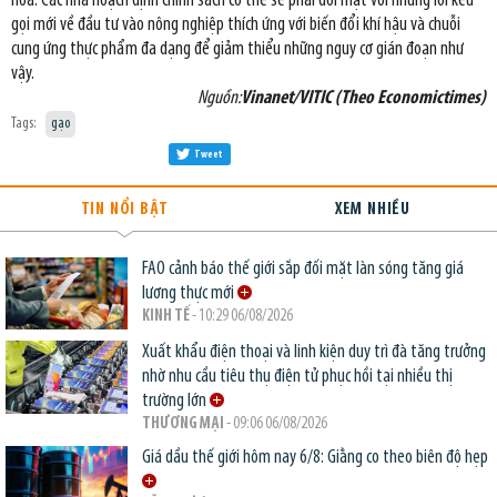
hóa. Các nhà hoạch định chính sách có thể sẽ phải đối mặt với những lời kêu
gọi mới về đầu tư vào nông nghiệp thích ứng với biến đổi khí hậu và chuỗi
cung ứng thực phẩm đa dạng để giảm thiểu những nguy cơ gián đoạn như
vậy.
Nguồn:
Vinanet/VITIC (Theo Economictimes)
Tags:
gạo
Tweet
TIN NỔI BẬT
XEM NHIỀU
FAO cảnh báo thế giới sắp đối mặt làn sóng tăng giá
lương thực mới
KINH TẾ
- 10:29 06/08/2026
Xuất khẩu điện thoại và linh kiện duy trì đà tăng trưởng
nhờ nhu cầu tiêu thụ điện tử phục hồi tại nhiều thị
trường lớn
THƯƠNG MẠI
- 09:06 06/08/2026
Giá dầu thế giới hôm nay 6/8: Giằng co theo biên độ hẹp