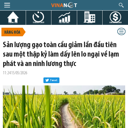
TRANG CHỦ
TIN GIỜ CHÓT
THỊ TRƯỜNG
DỰ ÁN
CHỨNG KHOÁN
HÀNG HÓA
Sản lượng gạo toàn cầu giảm lần đầu tiên
sau một thập kỷ làm dấy lên lo ngại về lạm
phát và an ninh lương thực
11:24 15/05/2026
Tweet