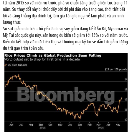
từ năm 2015 so với niên vụ trước, phá vỡ chuỗi tăng trưởng liên tục trong 11
năm. Sự thay đổi này bị thúc đẩy bởi chi phí đầu vào tăng cao, thời tiết bất
lợi và căng thẳng địa chính trị, làm gia tăng lo ngại về lạm phát và an ninh
lương thực.
Sự sụt giảm nói trên chủ yếu là do sự suy giảm đáng kể ở Ấn Độ, Myanmar và
Mỹ. Tại các quốc gia này, sản lượng dự kiến sẽ giảm tới 15% so với năm trước.
Điều đó kết hợp với mức tiêu thụ và thương mại kỷ lục sẽ dẫn tới giảm lượng
dự trữ gạo trên toàn cầu.