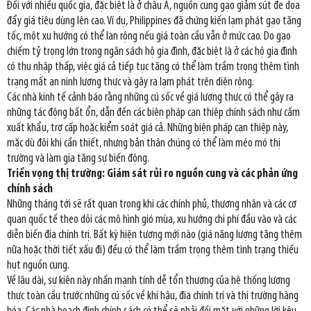
Đối với nhiều quốc gia, đặc biệt là ở châu Á, nguồn cung gạo giảm sút đe dọa
đẩy giá tiêu dùng lên cao. Ví dụ, Philippines đã chứng kiến lạm phát gạo tăng
tốc, một xu hướng có thể lan rộng nếu giá toàn cầu vẫn ở mức cao. Do gạo
chiếm tỷ trọng lớn trong ngân sách hộ gia đình, đặc biệt là ở các hộ gia đình
có thu nhập thấp, việc giá cả tiếp tục tăng có thể làm trầm trọng thêm tình
trạng mất an ninh lương thực và gây ra lạm phát trên diện rộng.
Các nhà kinh tế cảnh báo rằng những cú sốc về giá lương thực có thể gây ra
những tác động bất ổn, dẫn đến các biện pháp can thiệp chính sách như cấm
xuất khẩu, trợ cấp hoặc kiểm soát giá cả. Những biện pháp can thiệp này,
mặc dù đôi khi cần thiết, nhưng bản thân chúng có thể làm méo mó thị
trường và làm gia tăng sự biến động.
Triển vọng thị trường: Giám sát rủi ro nguồn cung và các phản ứng
chính sách
Những tháng tới sẽ rất quan trọng khi các chính phủ, thương nhân và các cơ
quan quốc tế theo dõi các mô hình gió mùa, xu hướng chi phí đầu vào và các
diễn biến địa chính trị. Bất kỳ hiện tượng mới nào (giá năng lượng tăng thêm
nữa hoặc thời tiết xấu đi) đều có thể làm trầm trọng thêm tình trạng thiếu
hụt nguồn cung.
Về lâu dài, sự kiện này nhấn mạnh tính dễ tổn thương của hệ thống lương
thực toàn cầu trước những cú sốc về khí hậu, địa chính trị và thị trường hàng