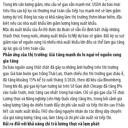
Trong khi sản lượng giảm, nhu cầu về gạo vẫn mạnh mẽ. USDA dự báo mức
tiêu thụ cao kỷ lục và thương mại toàn cầu tiếp tục mạnh mẽ sẽ làm giảm
lượng dự trữ. Động lực này có khả năng làm thị trường thêm khan hiếm, đặc
biệt nếu các nhà xuất khẩu lớn giảm lượng hàng xuất khẩu.
Mặc dù xuất khẩu của Ấn Độ được dự đoán sẽ vẫn ổn định bất chấp những
thách thức trong nước, nhưng xuất khẩu từ Mỹ dự báo sẽ giảm. Bất kỳ sự sụt
giảm nào về nguồn cung từ nhiều nhà xuất khẩu lớn đều có thể làm gia tăng
áp lực giá cả trên toàn cầu.
Phản ứng của thị trường: Giá tăng mạnh do lo ngại về nguồn cung
gia tăng
Dự báo nguồn cung thắt chặt đã gây ra những ảnh hưởng trên thị trường
gạo. Giá bán buôn gạo trắng Thái Lan, tham chiếu cho thị trường gạo châu Á,
đã tăng khoảng 15% kể từ cuối tháng 3/2026, theo dữ liệu của Bloomberg.
Trong khi đó, giá gạo kỳ hạn tương lai trên Sở Giao dịch Chicago đã tăng 8%
vào tuần trước, mức tăng cao nhất trong hai năm. Chỉ số giá gạo của Tổ chức
Lương thực và Nông nghiệp Liên Hợp Quốc cũng tăng lên, trong bối cảnh giá
năng lượng tăng do chiến tranh đẩy chi phí sản xuất và tiếp thị lên cao ở hầu
hết các nước xuất khẩu. FAO cho rằng nguyên nhân do tác động dây chuyền
của giá năng lượng tăng cao, làm tăng cả chi phí sản xuất và tiếp thị.
Rủi ro đối với khả năng chi trả lương thực và lạm phát