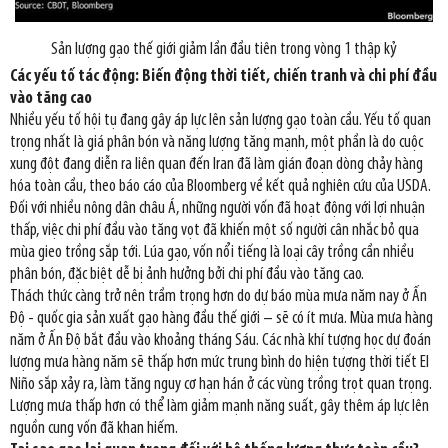
Sản lượng gạo thế giới giảm lần đầu tiên trong vòng 1 thập kỷ
Các yếu tố tác động: Biến động thời tiết, chiến tranh và chi phí đầu
vào tăng cao
Nhiều yếu tố hội tụ đang gây áp lực lên sản lượng gạo toàn cầu. Yếu tố quan
trọng nhất là giá phân bón và năng lượng tăng mạnh, một phần là do cuộc
xung đột đang diễn ra liên quan đến Iran đã làm gián đoạn dòng chảy hàng
hóa toàn cầu, theo báo cáo của Bloomberg về kết quả nghiên cứu của USDA.
Đối với nhiều nông dân châu Á, những người vốn đã hoạt động với lợi nhuận
thấp, việc chi phí đầu vào tăng vọt đã khiến một số người cân nhắc bỏ qua
mùa gieo trồng sắp tới. Lúa gạo, vốn nổi tiếng là loại cây trồng cần nhiều
phân bón, đặc biệt dễ bị ảnh hưởng bởi chi phí đầu vào tăng cao.
Thách thức càng trở nên trầm trọng hơn do dự báo mùa mưa năm nay ở Ấn
Độ - quốc gia sản xuất gạo hàng đầu thế giới – sẽ có ít mưa. Mùa mưa hàng
năm ở Ấn Độ bắt đầu vào khoảng tháng Sáu. Các nhà khí tượng học dự đoán
lượng mưa hàng năm sẽ thấp hơn mức trung bình do hiện tượng thời tiết El
Niño sắp xảy ra, làm tăng nguy cơ hạn hán ở các vùng trồng trọt quan trọng.
Lượng mưa thấp hơn có thể làm giảm mạnh năng suất, gây thêm áp lực lên
nguồn cung vốn đã khan hiếm.