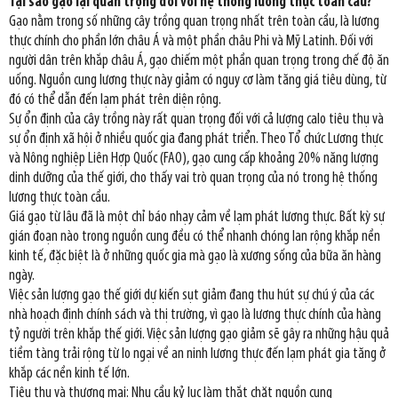
Tại sao gạo lại quan trọng đối với hệ thống lương thực toàn cầu?
Gạo nằm trong số những cây trồng quan trọng nhất trên toàn cầu, là lương
thực chính cho phần lớn châu Á và một phần châu Phi và Mỹ Latinh. Đối với
người dân trên khắp châu Á, gạo chiếm một phần quan trọng trong chế độ ăn
uống. Nguồn cung lương thực này giảm có nguy cơ làm tăng giá tiêu dùng, từ
đó có thể dẫn đến lạm phát trên diện rộng.
Sự ổn định của cây trồng này rất quan trọng đối với cả lượng calo tiêu thụ và
sự ổn định xã hội ở nhiều quốc gia đang phát triển. Theo Tổ chức Lương thực
và Nông nghiệp Liên Hợp Quốc (FAO), gạo cung cấp khoảng 20% năng lượng
dinh dưỡng của thế giới, cho thấy vai trò quan trọng của nó trong hệ thống
lương thực toàn cầu.
Giá gạo từ lâu đã là một chỉ báo nhạy cảm về lạm phát lương thực. Bất kỳ sự
gián đoạn nào trong nguồn cung đều có thể nhanh chóng lan rộng khắp nền
kinh tế, đặc biệt là ở những quốc gia mà gạo là xương sống của bữa ăn hàng
ngày.
Việc sản lượng gạo thế giới dự kiến sụt giảm đang thu hút sự chú ý của các
nhà hoạch định chính sách và thị trường, vì gạo là lương thực chính của hàng
tỷ người trên khắp thế giới. Việc sản lượng gạo giảm sẽ gây ra những hậu quả
tiềm tàng trải rộng từ lo ngại về an ninh lương thực đến lạm phát gia tăng ở
khắp các nền kinh tế lớn.
Tiêu thụ và thương mại: Nhu cầu kỷ lục làm thắt chặt nguồn cung