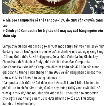
+ Giá gạo Campuchia có thể tăng 5%-10% do cước vận chuyển tăng
cao
+ Chính phủ Campuchia hỗ trợ các nhà máy xay xát bằng nguồn vốn
khẩn cấp
Campuchia dự kiến xuất khẩu gạo sẽ vượt mốc 1 triệu tấn vào năm 2026 nhờ
đa dạng hóa thị trường, chính phủ hỗ trợ tài chính và nhu cầu ngày càng tăng
từ Trung Quốc, châu Âu và Philippines, đó là nhận định của ông Oknha Lay
Chhun Hour (biệt danh là Andy), chủ tịch Liên đoàn Gạo Campuchia.
Ông Chhun Hour cho biết, Campuchia đã xuất khẩu gần 470.000 tấn trong
giai đoạn từ tháng 1 đến tháng 4 năm 2026 và vẫn đang phấn đấu đạt mục
tiêu xuất khẩu 1 triệu tấn trong năm nay.
"Campuchia chắc chắn sẽ đạt được mục tiêu xuất khẩu 1 triệu tấn do chính
phủ đặt ra từ nhiều năm trước, và năm nay chúng tôi kỳ vọng xuất khẩu sẽ
vượt qua mức đó," ông nói. Mục tiêu xuất khẩu 1 triệu tấn gạo được chính
thức đặt ra vào tháng 8 năm 2010 dưới sự lãnh đạo của cựu Thủ tướng
Samdech Techo Hun Sen.