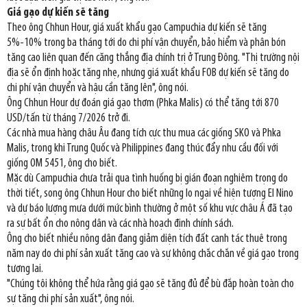
Giá gạo dự kiến sẽ tăng
Theo ông Chhun Hour, giá xuất khẩu gạo Campuchia dự kiến sẽ tăng
5%-10% trong ba tháng tới do chi phí vận chuyển, bảo hiểm và phân bón
tăng cao liên quan đến căng thẳng địa chính trị ở Trung Đông. "Thị trường nội
địa sẽ ổn định hoặc tăng nhẹ, nhưng giá xuất khẩu FOB dự kiến sẽ tăng do
chi phí vận chuyển và hậu cần tăng lên", ông nói.
Ông Chhun Hour dự đoán giá gạo thơm (Phka Malis) có thể tăng tới 870
USD/tấn từ tháng 7/2026 trở đi.
Các nhà mua hàng châu Âu đang tích cực thu mua các giống SKO và Phka
Malis, trong khi Trung Quốc và Philippines đang thúc đẩy nhu cầu đối với
giống OM 5451, ông cho biết.
Mặc dù Campuchia chưa trải qua tình huống bị gián đoạn nghiêm trọng do
thời tiết, song ông Chhun Hour cho biết những lo ngại về hiện tượng El Nino
và dự báo lượng mưa dưới mức bình thường ở một số khu vực châu Á đã tạo
ra sự bất ổn cho nông dân và các nhà hoạch định chính sách.
Ông cho biết nhiều nông dân đang giảm diện tích đất canh tác thuê trong
năm nay do chi phí sản xuất tăng cao và sự không chắc chắn về giá gạo trong
tương lai.
"Chúng tôi không thể hứa rằng giá gạo sẽ tăng đủ để bù đắp hoàn toàn cho
sự tăng chi phí sản xuất", ông nói.