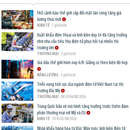
FAO cảnh báo thế giới sắp đối mặt làn sóng tăng giá
lương thực mới
KINH TẾ
- 1 giờ trước
Xuất khẩu điện thoại và linh kiện duy trì đà tăng trưởng
nhờ nhu cầu tiêu thụ điện tử phục hồi tại nhiều thị
trường lớn
THƯƠNG MẠI
- 3 giờ trước
Giá dầu thế giới hôm nay 6/8: Giằng co theo biên độ hẹp
NĂNG LƯỢNG
- 3 giờ trước
Triển vọng tích cực của ngành điện tử Việt Nam tại thị
trường Bắc Mỹ
THƯƠNG MẠI
- 08:30 04/08/2026
Trung Quốc bảo vệ mô hình tăng trưởng trước thềm đàm
phán thương mại với Mỹ và EU
KINH TẾ
- 10:43 05/08/2026
Nhập khẩu hàng hóa từ Đức: Máy móc, linh kiện điện tử