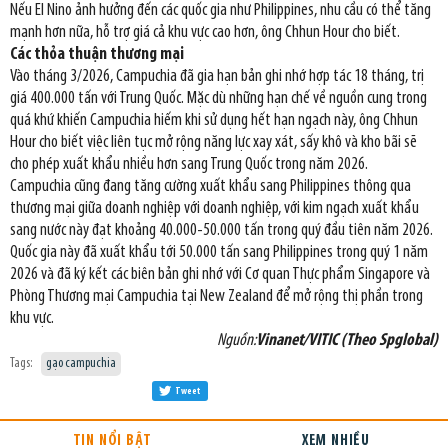
Nếu El Nino ảnh hưởng đến các quốc gia như Philippines, nhu cầu có thể tăng
mạnh hơn nữa, hỗ trợ giá cả khu vực cao hơn, ông Chhun Hour cho biết.
Các thỏa thuận thương mại
Vào tháng 3/2026, Campuchia đã gia hạn bản ghi nhớ hợp tác 18 tháng, trị
giá 400.000 tấn với Trung Quốc. Mặc dù những hạn chế về nguồn cung trong
quá khứ khiến Campuchia hiếm khi sử dụng hết hạn ngạch này, ông Chhun
Hour cho biết việc liên tục mở rộng năng lực xay xát, sấy khô và kho bãi sẽ
cho phép xuất khẩu nhiều hơn sang Trung Quốc trong năm 2026.
Campuchia cũng đang tăng cường xuất khẩu sang Philippines thông qua
thương mại giữa doanh nghiệp với doanh nghiệp, với kim ngạch xuất khẩu
sang nước này đạt khoảng 40.000-50.000 tấn trong quý đầu tiên năm 2026.
Quốc gia này đã xuất khẩu tới 50.000 tấn sang Philippines trong quý 1 năm
2026 và đã ký kết các biên bản ghi nhớ với Cơ quan Thực phẩm Singapore và
Phòng Thương mại Campuchia tại New Zealand để mở rộng thị phần trong
khu vực.
Nguồn:
Vinanet/VITIC (Theo Spglobal)
Tags:
gạo campuchia
Tweet
TIN NỔI BẬT
XEM NHIỀU