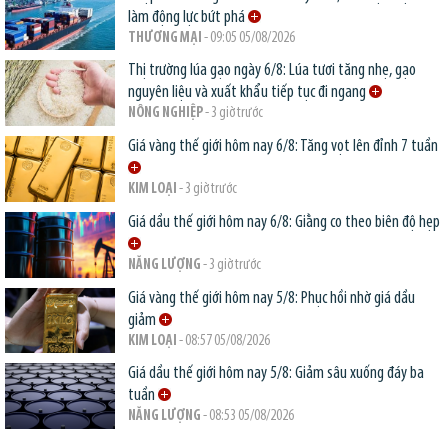
làm động lực bứt phá
THƯƠNG MẠI
- 09:05 05/08/2026
Thị trường lúa gạo ngày 6/8: Lúa tươi tăng nhẹ, gạo
nguyên liệu và xuất khẩu tiếp tục đi ngang
NÔNG NGHIỆP
- 3 giờ trước
Giá vàng thế giới hôm nay 6/8: Tăng vọt lên đỉnh 7 tuần
KIM LOẠI
- 3 giờ trước
Giá dầu thế giới hôm nay 6/8: Giằng co theo biên độ hẹp
NĂNG LƯỢNG
- 3 giờ trước
Giá vàng thế giới hôm nay 5/8: Phục hồi nhờ giá dầu
giảm
KIM LOẠI
- 08:57 05/08/2026
Giá dầu thế giới hôm nay 5/8: Giảm sâu xuống đáy ba
tuần
NĂNG LƯỢNG
- 08:53 05/08/2026