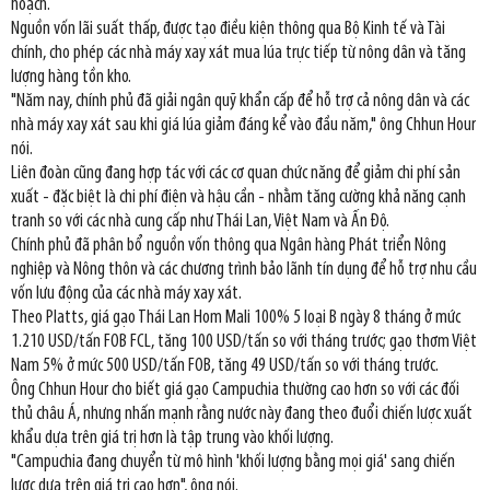
hoạch.
Nguồn vốn lãi suất thấp, được tạo điều kiện thông qua Bộ Kinh tế và Tài
chính, cho phép các nhà máy xay xát mua lúa trực tiếp từ nông dân và tăng
lượng hàng tồn kho.
"Năm nay, chính phủ đã giải ngân quỹ khẩn cấp để hỗ trợ cả nông dân và các
nhà máy xay xát sau khi giá lúa giảm đáng kể vào đầu năm," ông Chhun Hour
nói.
Liên đoàn cũng đang hợp tác với các cơ quan chức năng để giảm chi phí sản
xuất - đặc biệt là chi phí điện và hậu cần - nhằm tăng cường khả năng cạnh
tranh so với các nhà cung cấp như Thái Lan, Việt Nam và Ấn Độ.
Chính phủ đã phân bổ nguồn vốn thông qua Ngân hàng Phát triển Nông
nghiệp và Nông thôn và các chương trình bảo lãnh tín dụng để hỗ trợ nhu cầu
vốn lưu động của các nhà máy xay xát.
Theo Platts, giá gạo Thái Lan Hom Mali 100% 5 loại B ngày 8 tháng ở mức
1.210 USD/tấn FOB FCL, tăng 100 USD/tấn so với tháng trước; gạo thơm Việt
Nam 5% ở mức 500 USD/tấn FOB, tăng 49 USD/tấn so với tháng trước.
Ông Chhun Hour cho biết giá gạo Campuchia thường cao hơn so với các đối
thủ châu Á, nhưng nhấn mạnh rằng nước này đang theo đuổi chiến lược xuất
khẩu dựa trên giá trị hơn là tập trung vào khối lượng.
"Campuchia đang chuyển từ mô hình 'khối lượng bằng mọi giá' sang chiến
lược dựa trên giá trị cao hơn", ông nói.