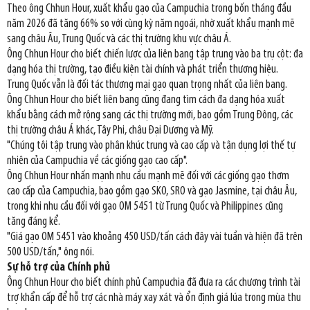
Theo ông Chhun Hour, xuất khẩu gạo của Campuchia trong bốn tháng đầu
năm 2026 đã tăng 66% so với cùng kỳ năm ngoái, nhờ xuất khẩu mạnh mẽ
sang châu Âu, Trung Quốc và các thị trường khu vực châu Á.
Ông Chhun Hour cho biết chiến lược của liên bang tập trung vào ba trụ cột: đa
dạng hóa thị trường, tạo điều kiện tài chính và phát triển thương hiệu.
Trung Quốc vẫn là đối tác thương mại gạo quan trọng nhất của liên bang.
Ông Chhun Hour cho biết liên bang cũng đang tìm cách đa dạng hóa xuất
khẩu bằng cách mở rộng sang các thị trường mới, bao gồm Trung Đông, các
thị trường châu Á khác, Tây Phi, châu Đại Dương và Mỹ.
"Chúng tôi tập trung vào phân khúc trung và cao cấp và tận dụng lợi thế tự
nhiên của Campuchia về các giống gạo cao cấp".
Ông Chhun Hour nhấn mạnh nhu cầu mạnh mẽ đối với các giống gạo thơm
cao cấp của Campuchia, bao gồm gạo SKO, SRO và gạo Jasmine, tại châu Âu,
trong khi nhu cầu đối với gạo OM 5451 từ Trung Quốc và Philippines cũng
tăng đáng kể.
"Giá gạo OM 5451 vào khoảng 450 USD/tấn cách đây vài tuần và hiện đã trên
500 USD/tấn," ông nói.
Sự hỗ trợ của Chính phủ
Ông Chhun Hour cho biết chính phủ Campuchia đã đưa ra các chương trình tài
trợ khẩn cấp để hỗ trợ các nhà máy xay xát và ổn định giá lúa trong mùa thu