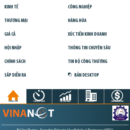
KINH TẾ
CÔNG NGHIỆP
THƯƠNG MẠI
HÀNG HÓA
GIÁ CẢ
XÚC TIẾN KINH DOANH
HỘI NHẬP
THÔNG TIN CHUYÊN SÂU
CHÍNH SÁCH
TIN BỘ CÔNG THƯƠNG
SẮP DIỄN RA
BẢN DESKTOP
TRANG CHỦ
TIN GIỜ CHÓT
THỊ TRƯỜNG
DỰ ÁN
CHỨNG KHOÁN