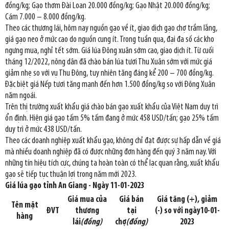
đồng/kg; Gạo thơm Đài Loan 20.000 đồng/kg; Gạo Nhật 20.000 đồng/kg;
Cám 7.000 – 8.000 đồng/kg.
Theo các thương lái, hôm nay nguồn gạo về ít, giao dịch gạo chợ trầm lắng,
giá gạo neo ở mức cao do nguồn cung ít. Trong tuần qua, đại đa số các kho
ngưng mua, nghỉ tết sớm. Giá lúa Đông xuân sớm cao, giao dịch ít. Từ cuối
tháng 12/2022, nông dân đã chào bán lúa tươi Thu Xuân sớm với mức giá
giảm nhẹ so với vụ Thu Đông, tuy nhiên tăng đáng kể 200 – 700 đồng/kg.
Đặc biệt giá Nếp tươi tăng mạnh đến hơn 1.500 đồng/kg so với Đông Xuân
năm ngoái.
Trên thị trường xuất khẩu giá chào bán gạo xuất khẩu của Việt Nam duy trì
ổn định. Hiện giá gạo tấm 5% tấm đang ở mức 458 USD/tấn; gạo 25% tấm
duy trì ở mức 438 USD/tấn.
Theo các doanh nghiệp xuất khẩu gạo, không chỉ đạt được sự hấp dẫn về giá
mà nhiều doanh nghiệp đã có được những đơn hàng đến quý 3 năm nay. Với
những tín hiệu tích cực, chúng ta hoàn toàn có thể lạc quan rằng, xuất khẩu
gạo sẽ tiếp tục thuận lợi trong năm mới 2023.
Giá lúa gạo tỉnh An Giang - Ngày 11-01-2023
Giá mua của
Giá bán
Giá tăng (+), giảm
Tên mặt
ĐVT
thương
tại
(-) so với ngày10-01-
hàng
lái
(đồng)
chợ
(đồng)
2023