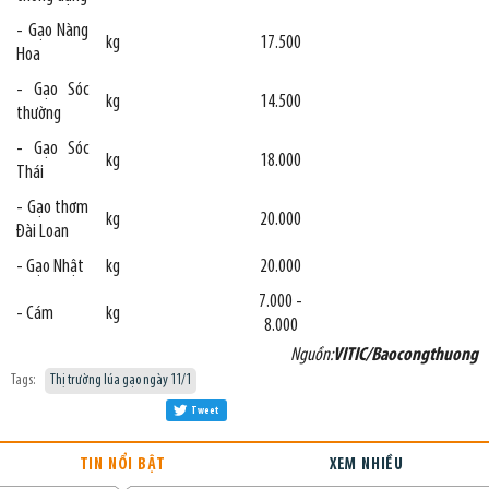
- Gạo Nàng
kg
17.500
Hoa
- Gạo Sóc
kg
14.500
thường
- Gạo Sóc
kg
18.000
Thái
- Gạo thơm
kg
20.000
Đài Loan
- Gạo Nhật
kg
20.000
7.000 -
- Cám
kg
8.000
Nguồn:
VITIC/Baocongthuong
Tags:
Thị trường lúa gạo ngày 11/1
Tweet
TIN NỔI BẬT
XEM NHIỀU