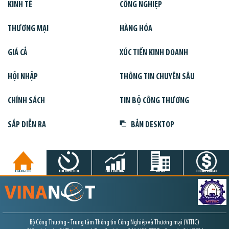
KINH TẾ
CÔNG NGHIỆP
THƯƠNG MẠI
HÀNG HÓA
GIÁ CẢ
XÚC TIẾN KINH DOANH
HỘI NHẬP
THÔNG TIN CHUYÊN SÂU
CHÍNH SÁCH
TIN BỘ CÔNG THƯƠNG
SẮP DIỄN RA
BẢN DESKTOP
TRANG CHỦ
TIN GIỜ CHÓT
THỊ TRƯỜNG
DỰ ÁN
CHỨNG KHOÁN
Bộ Công Thương - Trung tâm Thông tin Công Nghiệp và Thương mại (VITIC)