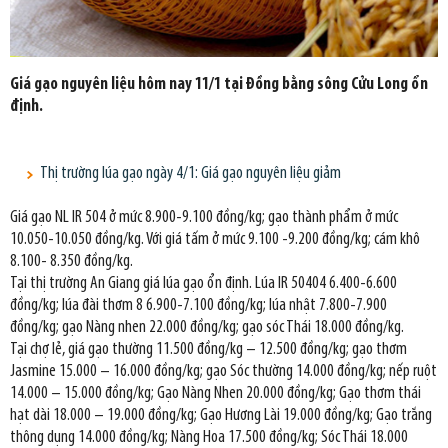
Giá gạo nguyên liệu hôm nay 11/1 tại Đồng bằng sông Cửu Long ổn
định.
Thị trường lúa gạo ngày 4/1: Giá gạo nguyên liệu giảm
Giá gạo NL IR 504 ở mức 8.900-9.100 đồng/kg; gạo thành phẩm ở mức
10.050-10.050 đồng/kg. Với giá tấm ở mức 9.100 -9.200 đồng/kg; cám khô
8.100- 8.350 đồng/kg.
Tại thị trường An Giang giá lúa gạo ổn định. Lúa IR 50404 6.400-6.600
đồng/kg; lúa đài thơm 8 6.900-7.100 đồng/kg; lúa nhật 7.800-7.900
đồng/kg; gạo Nàng nhen 22.000 đồng/kg; gạo sóc Thái 18.000 đồng/kg.
Tại chợ lẻ, giá gạo thường 11.500 đồng/kg – 12.500 đồng/kg; gạo thơm
Jasmine 15.000 – 16.000 đồng/kg; gạo Sóc thường 14.000 đồng/kg; nếp ruột
14.000 – 15.000 đồng/kg; Gạo Nàng Nhen 20.000 đồng/kg; Gạo thơm thái
hạt dài 18.000 – 19.000 đồng/kg; Gạo Hương Lài 19.000 đồng/kg; Gạo trắng
thông dụng 14.000 đồng/kg; Nàng Hoa 17.500 đồng/kg; Sóc Thái 18.000