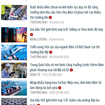
Xuất khẩu điện thoại và linh kiện tục duy trì đà tăng
trưởng nhờ nhu cầu tiêu thụ điện tử phục hồi tại nhiều
thị trường lớn
THƯƠNG MẠI
- 43 phút trước
Giá dầu thế giới hôm nay 6/8: Giằng co theo biên độ hẹp
NĂNG LƯỢNG
- 50 phút trước
Triển vọng tích cực của ngành điện tử Việt Nam tại thị
trường Bắc Mỹ
THƯƠNG MẠI
- 08:30 04/08/2026
Trung Quốc bảo vệ mô hình tăng trưởng trước thềm đàm
phán thương mại với Mỹ và EU
KINH TẾ
- 10:43 05/08/2026
Nhập khẩu hàng hóa từ Đức: Máy móc, linh kiện điện tử
làm động lực bứt phá
THƯƠNG MẠI
- 09:05 05/08/2026
Giá dầu thế giới hôm nay 5/8: Giảm sâu xuống đáy ba