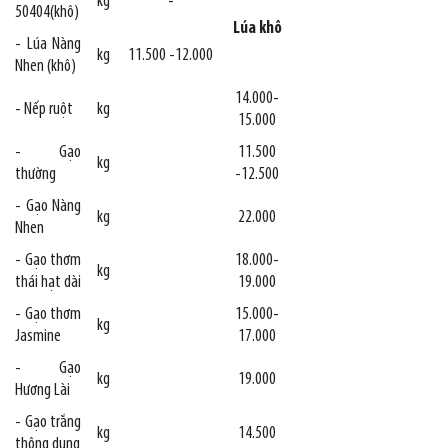
kg
-
50404(khô)
Lúa khô
- Lúa Nàng
kg
11.500 -12.000
Nhen (khô)
14.000-
- Nếp ruột
kg
15.000
- Gạo
11.500
kg
thường
-12.500
- Gạo Nàng
kg
22.000
Nhen
- Gạo thơm
18.000-
kg
thái hạt dài
19.000
- Gạo thơm
15.000-
kg
Jasmine
17.000
- Gạo
kg
19.000
Hương Lài
- Gạo trắng
kg
14.500
thông dụng