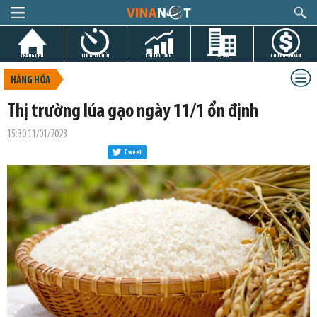
TRANG CHỦ
TIN GIỜ CHÓT
THỊ TRƯỜNG
DỰ ÁN
CHỨNG KHOÁN
HÀNG HÓA
Thị trường lúa gạo ngày 11/1 ổn định
15:30 11/01/2023
Tweet