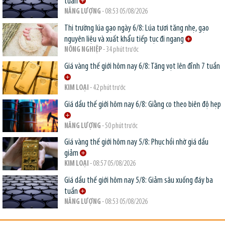
tuần
NĂNG LƯỢNG
- 08:53 05/08/2026
Thị trường lúa gạo ngày 6/8: Lúa tươi tăng nhẹ, gạo
nguyên liệu và xuất khẩu tiếp tục đi ngang
NÔNG NGHIỆP
- 34 phút trước
Giá vàng thế giới hôm nay 6/8: Tăng vọt lên đỉnh 7 tuần
KIM LOẠI
- 42 phút trước
Giá dầu thế giới hôm nay 6/8: Giằng co theo biên độ hẹp
NĂNG LƯỢNG
- 50 phút trước
Giá vàng thế giới hôm nay 5/8: Phục hồi nhờ giá dầu
giảm
KIM LOẠI
- 08:57 05/08/2026
Giá dầu thế giới hôm nay 5/8: Giảm sâu xuống đáy ba
tuần
NĂNG LƯỢNG
- 08:53 05/08/2026