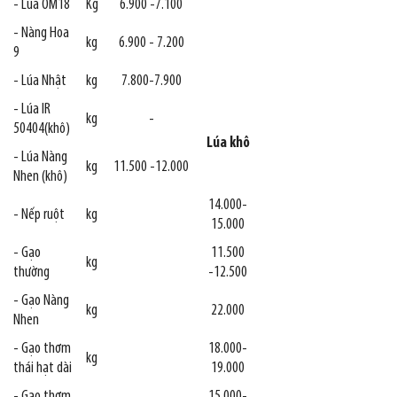
- Lúa OM18
Kg
6.900 -7.100
- Nàng Hoa
kg
6.900 - 7.200
9
- Lúa Nhật
kg
7.800-7.900
- Lúa IR
kg
-
50404(khô)
Lúa khô
- Lúa Nàng
kg
11.500 -12.000
Nhen (khô)
14.000-
- Nếp ruột
kg
15.000
- Gạo
11.500
kg
thường
-12.500
- Gạo Nàng
kg
22.000
Nhen
- Gạo thơm
18.000-
kg
thái hạt dài
19.000
- Gạo thơm
15.000-