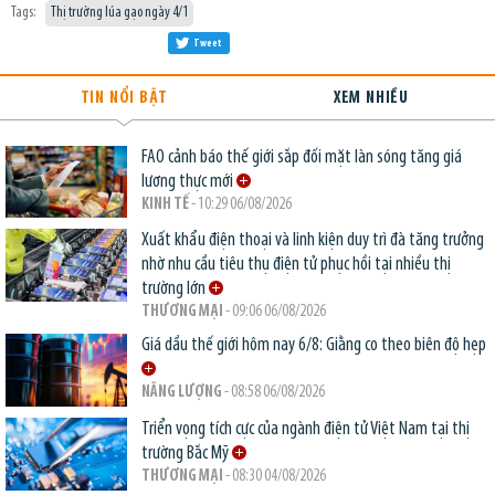
Tags:
Thị trường lúa gạo ngày 4/1
Tweet
TIN NỔI BẬT
XEM NHIỀU
FAO cảnh báo thế giới sắp đối mặt làn sóng tăng giá
lương thực mới
KINH TẾ
- 10:29 06/08/2026
Xuất khẩu điện thoại và linh kiện duy trì đà tăng trưởng
nhờ nhu cầu tiêu thụ điện tử phục hồi tại nhiều thị
trường lớn
THƯƠNG MẠI
- 09:06 06/08/2026
Giá dầu thế giới hôm nay 6/8: Giằng co theo biên độ hẹp
NĂNG LƯỢNG
- 08:58 06/08/2026
Triển vọng tích cực của ngành điện tử Việt Nam tại thị
trường Bắc Mỹ
THƯƠNG MẠI
- 08:30 04/08/2026