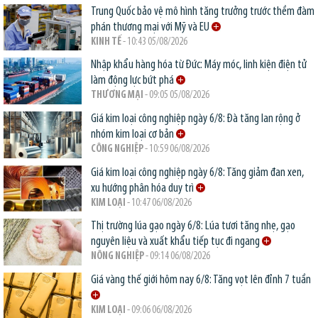
Trung Quốc bảo vệ mô hình tăng trưởng trước thềm đàm
phán thương mại với Mỹ và EU
KINH TẾ
- 10:43 05/08/2026
Nhập khẩu hàng hóa từ Đức: Máy móc, linh kiện điện tử
làm động lực bứt phá
THƯƠNG MẠI
- 09:05 05/08/2026
Giá kim loại công nghiệp ngày 6/8: Đà tăng lan rộng ở
nhóm kim loại cơ bản
CÔNG NGHIỆP
- 10:59 06/08/2026
Giá kim loại công nghiệp ngày 6/8: Tăng giảm đan xen,
xu hướng phân hóa duy trì
KIM LOẠI
- 10:47 06/08/2026
Thị trường lúa gạo ngày 6/8: Lúa tươi tăng nhẹ, gạo
nguyên liệu và xuất khẩu tiếp tục đi ngang
NÔNG NGHIỆP
- 09:14 06/08/2026
Giá vàng thế giới hôm nay 6/8: Tăng vọt lên đỉnh 7 tuần
KIM LOẠI
- 09:06 06/08/2026