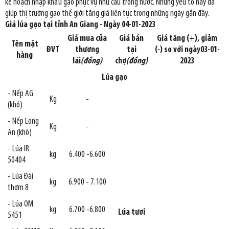
kế hoạch nhập khẩu gạo phục vụ nhu cầu trong nước. Những yếu tố này đã
giúp thị trường gạo thế giới tăng giá liên tục trong những ngày gần đây.
Giá lúa gạo tại tỉnh An Giang - Ngày 04-01-2023
Giá mua của
Giá bán
Giá tăng (+), giảm
Tên mặt
ĐVT
thương
tại
(-) so với ngày03-01-
hàng
lái
(đồng)
chợ
(đồng)
2023
Lúa gạo
- Nếp AG
Kg
-
(khô)
- Nếp Long
Kg
-
An (khô)
- Lúa IR
kg
6.400 -6.600
50404
- Lúa Đài
kg
6.900 - 7.100
thơm 8
- Lúa OM
kg
6.700 -6.800
Lúa tươi
5451