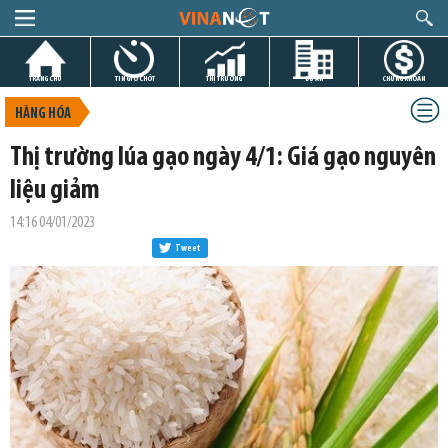
TRANG CHỦ
TIN GIỜ CHÓT
THỊ TRƯỜNG
DỰ ÁN
CHỨNG KHOÁN
HÀNG HÓA
Thị trường lúa gạo ngày 4/1: Giá gạo nguyên
liệu giảm
14:16 04/01/2023
Tweet