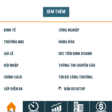
XEM THÊM
KINH TẾ
CÔNG NGHIỆP
THƯƠNG MẠI
HÀNG HÓA
GIÁ CẢ
XÚC TIẾN KINH DOANH
HỘI NHẬP
THÔNG TIN CHUYÊN SÂU
CHÍNH SÁCH
TIN BỘ CÔNG THƯƠNG
SẮP DIỄN RA
BẢN DESKTOP
TRANG CHỦ
TIN GIỜ CHÓT
THỊ TRƯỜNG
DỰ ÁN
CHỨNG KHOÁN