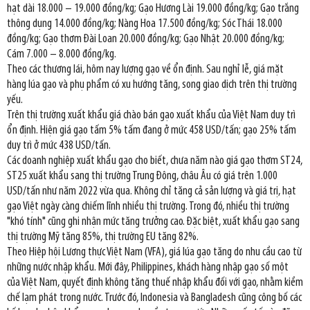
hạt dài 18.000 – 19.000 đồng/kg; Gạo Hương Lài 19.000 đồng/kg; Gạo trắng
thông dụng 14.000 đồng/kg; Nàng Hoa 17.500 đồng/kg; Sóc Thái 18.000
đồng/kg; Gạo thơm Đài Loan 20.000 đồng/kg; Gạo Nhật 20.000 đồng/kg;
Cám 7.000 – 8.000 đồng/kg.
Theo các thương lái, hôm nay lượng gạo về ổn định. Sau nghỉ lễ, giá mặt
hàng lúa gạo và phụ phẩm có xu hướng tăng, song giao dịch trên thị trường
yếu.
Trên thị trường xuất khẩu giá chào bán gạo xuất khẩu của Việt Nam duy trì
ổn định. Hiện giá gạo tấm 5% tấm đang ở mức 458 USD/tấn; gạo 25% tấm
duy trì ở mức 438 USD/tấn.
Các doanh nghiệp xuất khẩu gạo cho biết, chưa năm nào giá gạo thơm ST24,
ST25 xuất khẩu sang thị trường Trung Đông, châu Âu có giá trên 1.000
USD/tấn như năm 2022 vừa qua. Không chỉ tăng cả sản lượng và giá trị, hạt
gạo Việt ngày càng chiếm lĩnh nhiều thị trường. Trong đó, nhiều thị trường
"khó tính" cũng ghi nhận mức tăng trưởng cao. Đặc biệt, xuất khẩu gạo sang
thị trường Mỹ tăng 85%, thị trường EU tăng 82%.
Theo Hiệp hội Lương thực Việt Nam (VFA), giá lúa gạo tăng do nhu cầu cao từ
những nước nhập khẩu. Mới đây, Philippines, khách hàng nhập gạo số một
của Việt Nam, quyết định không tăng thuế nhập khẩu đối với gạo, nhằm kiềm
chế lạm phát trong nước. Trước đó, Indonesia và Bangladesh cũng công bố các