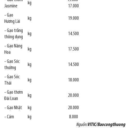
kg
Jasmine
17.000
- Gạo
kg
19.000
Hương Lài
- Gạo trắng
kg
14.500
thông dụng
- Gạo Nàng
kg
17.500
Hoa
- Gạo Sóc
kg
14.500
thường
- Gạo Sóc
kg
18.000
Thái
- Gạo thơm
kg
20.000
Đài Loan
- Gạo Nhật
kg
20.000
- Cám
kg
8.000
Nguồn:
VITIC/Baocongthuong