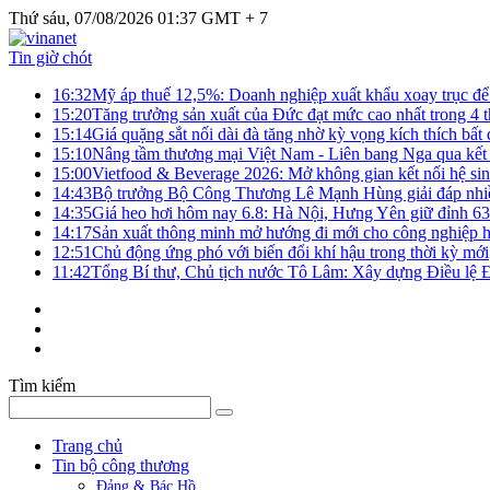
Thứ sáu, 07/08/2026 01:37 GMT + 7
Tin giờ chót
16:32
Mỹ áp thuế 12,5%: Doanh nghiệp xuất khẩu xoay trục để g
15:20
Tăng trưởng sản xuất của Đức đạt mức cao nhất trong 4 
15:14
Giá quặng sắt nối dài đà tăng nhờ kỳ vọng kích thích bấ
15:10
Nâng tầm thương mại Việt Nam - Liên bang Nga qua kết 
15:00
Vietfood & Beverage 2026: Mở không gian kết nối hệ si
14:43
Bộ trưởng Bộ Công Thương Lê Mạnh Hùng giải đáp nhiều 
14:35
Giá heo hơi hôm nay 6.8: Hà Nội, Hưng Yên giữ đỉnh 6
14:17
Sản xuất thông minh mở hướng đi mới cho công nghiệp h
12:51
Chủ động ứng phó với biến đổi khí hậu trong thời kỳ mới
11:42
Tổng Bí thư, Chủ tịch nước Tô Lâm: Xây dựng Điều lệ Đả
Tìm kiếm
Trang chủ
Tin bộ công thương
Đảng & Bác Hồ