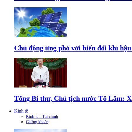
Chủ động ứng phó với biến đổi khí hậu
Tổng Bí thư, Chủ tịch nước Tô Lâm: Xâ
Kinh tế
Kinh tế - Tài chính
Chứng khoán