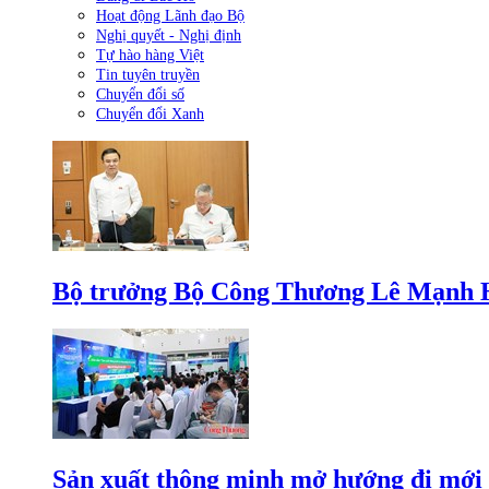
Hoạt động Lãnh đạo Bộ
Nghị quyết - Nghị định
Tự hào hàng Việt
Tin tuyên truyền
Chuyển đổi số
Chuyển đổi Xanh
Bộ trưởng Bộ Công Thương Lê Mạnh Hùn
Sản xuất thông minh mở hướng đi mới 