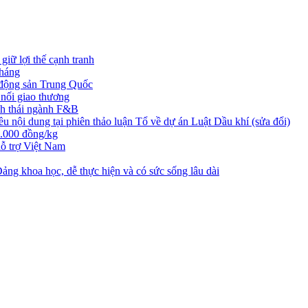
iữ lợi thế cạnh tranh
tháng
t động sản Trung Quốc
nối giao thương
nh thái ngành F&B
nội dung tại phiên thảo luận Tổ về dự án Luật Dầu khí (sửa đổi)
3.000 đồng/kg
ỗ trợ Việt Nam
ng khoa học, dễ thực hiện và có sức sống lâu dài