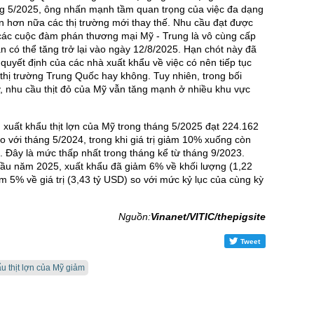
ng 5/2025, ông nhấn mạnh tầm quan trọng của việc đa dạng
ển hơn nữa các thị trường mới thay thế. Nhu cầu đạt được
g các cuộc đàm phán thương mại Mỹ - Trung là vô cùng cấp
an có thể tăng trở lại vào ngày 12/8/2025. Hạn chót này đã
uyết định của các nhà xuất khẩu về việc có nên tiếp tục
thị trường Trung Quốc hay không. Tuy nhiên, trong bối
, nhu cầu thịt đỏ của Mỹ vẫn tăng mạnh ở nhiều khu vực
xuất khẩu thịt lợn của Mỹ trong tháng 5/2025 đạt 224.162
o với tháng 5/2024, trong khi giá trị giảm 10% xuống còn
. Đây là mức thấp nhất trong tháng kể từ tháng 9/2023.
đầu năm 2025, xuất khẩu đã giảm 6% về khối lượng (1,22
ảm 5% về giá trị (3,43 tỷ USD) so với mức kỷ lục của cùng kỳ
Nguồn:
Vinanet/VITIC/thepigsite
Tweet
u thịt lợn của Mỹ giảm