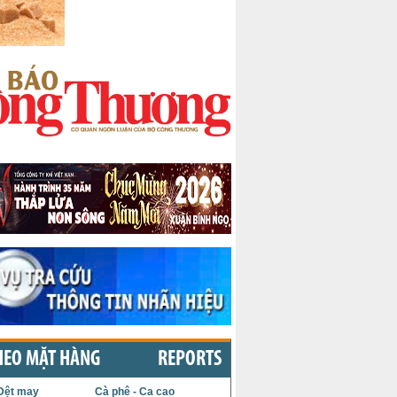
HEO MẶT HÀNG
REPORTS
Dệt may
Cà phê - Ca cao