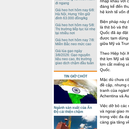
nhập khẩu với c
đi ngang
đáng kể đến thư
Giá heo hơi hôm nay 6/8:
hệ kinh tế vốn 
Hà Nội, Hưng Yên giữ
đỉnh 63.000 đồng/kg
Biện pháp này đ
Giá heo hơi hôm nay 5/8:
là thịt bò và th
Thị trường tiếp tục lùi nhẹ
Quốc đã áp đặt
tại nhiều nơi
được tạm dừng 
Giá heo hơi hôm nay 7/8:
giữa Mỹ và Tru
Miền Bắc neo mức cao
Giá lúa gạo ngày
Theo Hiệp hội X
3/8/2026: Gạo nguyên
thịt lợn Mỹ sẽ 
liệu neo cao, thị trường
giao dịch chậm đầu tuần
lợn cắt miếng 
Quốc.
TIN GIỜ CHÓT
Mặc dù chưa có t
đề cập, nhưng 
tranh của ngành
Achentina và Au
Việc dỡ bỏ các 
Ngành sản xuất của Ấn
và ngoại giao 
Độ cải thiện chậm
trong việc đa d
càng gia tăng v