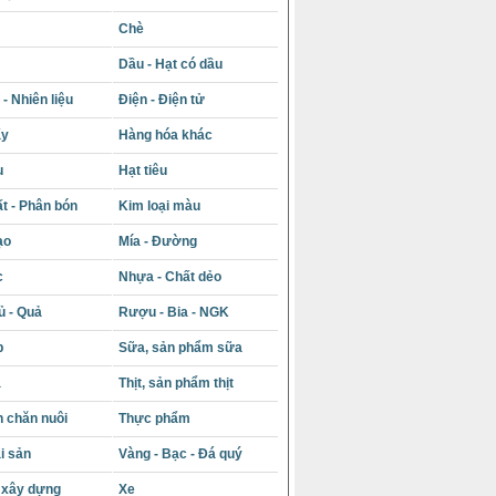
Chè
Dầu - Hạt có dầu
- Nhiên liệu
Điện - Điện tử
ấy
Hàng hóa khác
u
Hạt tiêu
t - Phân bón
Kim loại màu
ạo
Mía - Đường
c
Nhựa - Chất dẻo
ủ - Quả
Rượu - Bia - NGK
p
Sữa, sản phẩm sữa
á
Thịt, sản phẩm thịt
 chăn nuôi
Thực phẩm
i sản
Vàng - Bạc - Đá quý
u xây dựng
Xe