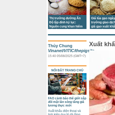
Thị trường đường Ấn
Giá lúa gạo ngày
Độ lập đỉnh kỷ lục:
trường giao dịc
Nguồn cung khan hiếm
giá gạo xuất kh
gây áp lực lớn trước
giảm trái chiều
mùa lễ hội
Xuất khẩ
Thủy Chung
Vinanet/VITIC/thepigsite
15:40 05/08/2025 (GMT+7)
NỔI BẬT TRANG CHỦ
FAO cảnh báo thế giới sắp
đối mặt làn sóng tăng giá
lương thực mới
Xuất khẩu điện thoại và
linh kiện duy trì đà tăng