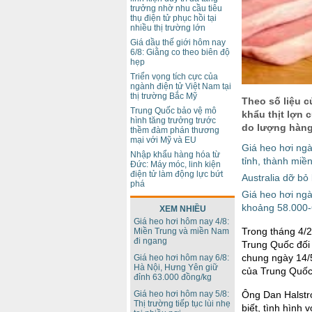
trưởng nhờ nhu cầu tiêu
thụ điện tử phục hồi tại
nhiều thị trường lớn
Giá dầu thế giới hôm nay
6/8: Giằng co theo biên độ
hẹp
Triển vọng tích cực của
ngành điện tử Việt Nam tại
thị trường Bắc Mỹ
Theo số liệu c
Trung Quốc bảo vệ mô
khẩu thịt lợn 
hình tăng trưởng trước
do lượng hàng
thềm đàm phán thương
mại với Mỹ và EU
Giá heo hơi ngà
Nhập khẩu hàng hóa từ
tỉnh, thành miề
Đức: Máy móc, linh kiện
điện tử làm động lực bứt
Australia dỡ b
phá
Giá heo hơi ngà
khoảng 58.000-
XEM NHIỀU
Giá heo hơi hôm nay 4/8:
Trong tháng 4/
Miền Trung và miền Nam
đi ngang
Trung Quốc đối 
chung ngày 14/5
Giá heo hơi hôm nay 6/8:
Hà Nội, Hưng Yên giữ
của Trung Quốc 
đỉnh 63.000 đồng/kg
Ông Dan Halstr
Giá heo hơi hôm nay 5/8:
Thị trường tiếp tục lùi nhẹ
biết, tình hình