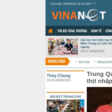
Chủ nhật, 09/08/2026 20:23 GMT + 7
TIN BỘ CÔNG THƯƠNG
KINH TẾ
CÔNG
Giá heo hơi hôm nay 4
Miền Trung và miền N
ngang
09:25 04/08/2026
HÀNG HÓA
Kim loại
Năng lượ
Trung Qu
Thủy Chung
thịt nhậ
16:05 06/08/2025
NỔI BẬT TRANG CHỦ