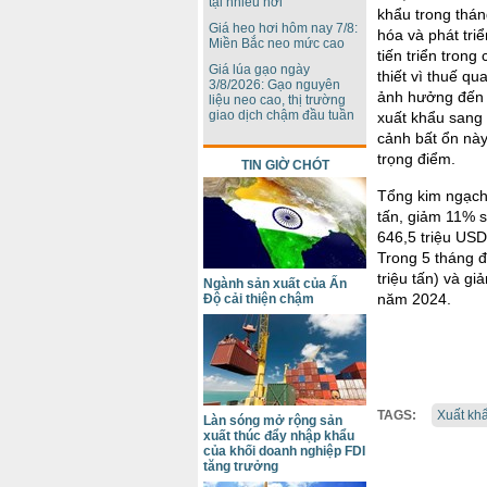
tại nhiều nơi
khẩu trong thá
Giá heo hơi hôm nay 7/8:
hóa và phát tri
Miền Bắc neo mức cao
tiến triển tron
Giá lúa gạo ngày
thiết vì thuế qu
3/8/2026: Gạo nguyên
ảnh hưởng đến q
liệu neo cao, thị trường
giao dịch chậm đầu tuần
xuất khẩu sang 
cảnh bất ổn này
trọng điểm.
TIN GIỜ CHÓT
Tổng kim ngạch 
tấn, giảm 11% s
646,5 triệu USD
Trong 5 tháng 
triệu tấn) và gi
Ngành sản xuất của Ấn
năm 2024.
Độ cải thiện chậm
TAGS:
Xuất khẩ
Làn sóng mở rộng sản
xuất thúc đẩy nhập khẩu
của khối doanh nghiệp FDI
tăng trưởng