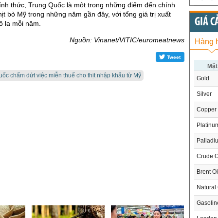
ính thức, Trung Quốc là một trong những điểm đến chính
thịt bò Mỹ trong những năm gần đây, với tổng giá trị xuất
GIÁ C
ô la mỗi năm.
Nguồn: Vinanet/VITIC/euromeatnews
Hàng 
Tweet
Mặt
ốc chấm dứt việc miễn thuế cho thịt nhập khẩu từ Mỹ
Gold
Silver
Copper
Platinu
Palladi
Crude O
Brent Oi
Natural
Gasoli