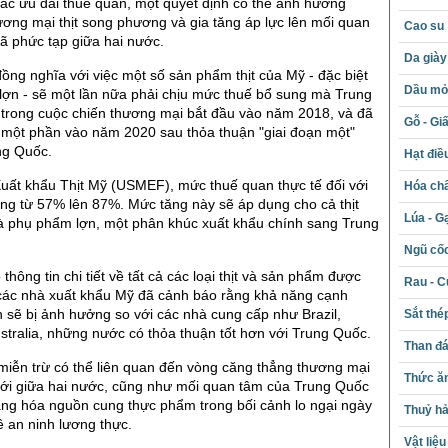
ác ưu đãi thuế quan, một quyết định có thể ảnh hưởng
ơng mại thịt song phương và gia tăng áp lực lên mối quan
Cao su
đã phức tạp giữa hai nước.
Da giày
ồng nghĩa với việc một số sản phẩm thịt của Mỹ - đặc biệt
Dầu mỏ 
ịt lợn - sẽ một lần nữa phải chịu mức thuế bổ sung mà Trung
 trong cuộc chiến thương mại bắt đầu vào năm 2018, và đã
Gỗ - Gi
một phần vào năm 2020 sau thỏa thuận "giai đoạn một"
ng Quốc.
Hạt điề
uất khẩu Thịt Mỹ (USMEF), mức thuế quan thực tế đối với
Hóa chấ
tăng từ 57% lên 87%. Mức tăng này sẽ áp dụng cho cả thịt
Lúa - G
và phụ phẩm lợn, một phân khúc xuất khẩu chính sang Trung
Ngũ cố
hông tin chi tiết về tất cả các loại thịt và sản phẩm được
Rau - C
các nhà xuất khẩu Mỹ đã cảnh báo rằng khả năng cạnh
 sẽ bị ảnh hưởng so với các nhà cung cấp như Brazil,
Sắt thé
stralia, những nước có thỏa thuận tốt hơn với Trung Quốc.
Than đ
miễn trừ có thể liên quan đến vòng căng thẳng thương mại
Thức ăn
mới giữa hai nước, cũng như mối quan tâm của Trung Quốc
ạng hóa nguồn cung thực phẩm trong bối cảnh lo ngại ngày
Thuỷ hả
ề an ninh lương thực.
Vật liệ