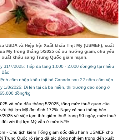
ủa USDA và Hiệp hội Xuất khẩu Thịt Mỹ (USMEF), xuất
của Mỹ trong tháng 5/2025 có xu hướng giảm, chủ yếu
 xuất khẩu sang Trung Quốc giảm mạnh.
y 31/7/2025: Tiếp đà tăng 1.000 - 2.000 đồng/kg tại nhiều
n Bắc
ỏ lệnh cấm nhập khẩu thịt bò Canada sau 22 năm cấm vận
y 1/8/2025: Đi lên tại cả ba miền, thị trường dao động ở
65.000 đồng/kg
2025 và nửa đầu tháng 5/2025, tổng mức thuế quan của
với thịt lợn Mỹ đạt đỉnh 172%. Ngay cả sau thông báo
/2025 về việc tạm thời giảm thuế trong 90 ngày, mức thuế
đối với thịt lợn Mỹ vẫn ở mức 57%.
om - Chủ tịch kiêm Tổng giám đốc điều hành USMEF cho
 với Trung Quốc rõ ràng đã tác động nghiêm trọng đến xuất