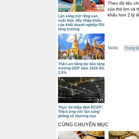
Theo dữ liệu ch
của thịt lợn và 
khẩu hơn 2 tỷ đ
Làn sóng mở rộng sản
xuất thúc đẩy nhập khẩu
của khối doanh nghiệp FDI
tăng trưởng
TAGS:
Trung Qu
Thái Lan nâng dự báo tăng
trưởng GDP năm 2026 lên
2,5%
Thực thi Hiệp định RCEP:
Thích ứng với ‘làn sóng’
phòng vệ thương mại
CÙNG CHUYÊN MỤC