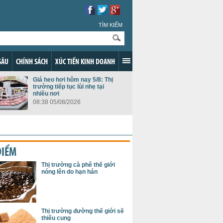
TÌM KIẾM
SÂU
CHÍNH SÁCH
XÚC TIẾN KINH DOANH
Giá heo hơi hôm nay 5/8: Thị
trường tiếp tục lùi nhẹ tại
nhiều nơi
08:38 05/08/2026
ĐIỂM
Thị trường cà phê thế giới
nóng lên do hạn hán
Thị trường đường thế giới sẽ
thiếu cung