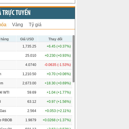
Ả TRỰC TUYẾN
hóa
Vàng
Tỷ giá
 hàng
Giá USD
Thay đổi
1,735.25
+6.45 (+0.37%)
25.010
+0.230 (+0.93%)
4.0740
-0.0635 (-1.53%)
m
1,210.50
+0.70 (+0.06%)
um
2,673.00
+18.30 (+0.69%)
il WTI
59.69
+1.04 (+1.77%)
l
63.12
+0.97 (+1.56%)
 Gas
2.564
+0.053 (+2.11%)
ne RBOB
1.9879
+0.0268 (+1.37%)