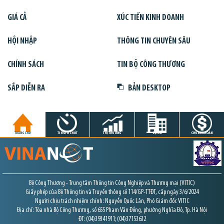
GIÁ CẢ
XÚC TIẾN KINH DOANH
HỘI NHẬP
THÔNG TIN CHUYÊN SÂU
CHÍNH SÁCH
TIN BỘ CÔNG THƯƠNG
SẮP DIỄN RA
BẢN DESKTOP
TRANG CHỦ
TIN GIỜ CHÓT
THỊ TRƯỜNG
DỰ ÁN
CHỨNG KHOÁN
Bộ Công Thương - Trung tâm Thông tin Công Nghiệp và Thương mại (VITIC)
Giấy phép của Bộ Thông tin và Truyền thông số 114/GP-TTĐT, cấp ngày 3/6/2024
Người chịu trách nhiệm chính: Nguyễn Quốc Lân, Phó Giám đốc VITIC
Địa chỉ: Tòa nhà Bộ Công Thương, số 655 Phạm Văn Đồng, phường Nghĩa Đô, Tp. Hà Nội
ĐT: (04)39341911; (04)37153632