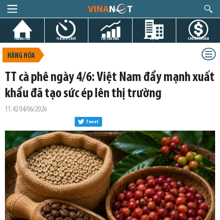
TRANG CHỦ
TIN GIỜ CHÓT
THỊ TRƯỜNG
DỰ ÁN
CHỨNG KHOÁN
HÀNG HÓA
TT cà phê ngày 4/6: Việt Nam đẩy mạnh xuất
khẩu đã tạo sức ép lên thị trường
11:42 04/06/2026
Tweet