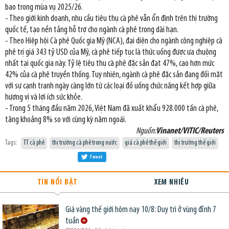
bao trong mùa vụ 2025/26.
- Theo giới kinh doanh, nhu cầu tiêu thụ cà phê vẫn ổn định trên thị trường
quốc tế, tạo nền tảng hỗ trợ cho ngành cà phê trong dài hạn.
- Theo Hiệp hội Cà phê Quốc gia Mỹ (NCA), đại diện cho ngành công nghiệp cà
phê trị giá 343 tỷ USD của Mỹ, cà phê tiếp tục là thức uống được ưa chuộng
nhất tại quốc gia này. Tỷ lệ tiêu thụ cà phê đặc sản đạt 47%, cao hơn mức
42% của cà phê truyền thống. Tuy nhiên, ngành cà phê đặc sản đang đối mặt
với sự cạnh tranh ngày càng lớn từ các loại đồ uống chức năng kết hợp giữa
hương vị và lợi ích sức khỏe.
- Trong 5 tháng đầu năm 2026, Việt Nam đã xuất khẩu 928.000 tấn cà phê,
tăng khoảng 8% so với cùng kỳ năm ngoái.
Nguồn:
Vinanet/VITIC/Reuters
Tags:
TT cà phê
thị trường cà phê trong nước
giá cà phê thế giới
thị trường thế giới
Tweet
TIN NỔI BẬT
XEM NHIỀU
Giá vàng thế giới hôm nay 10/8: Duy trì ở vùng đỉnh 7
tuần