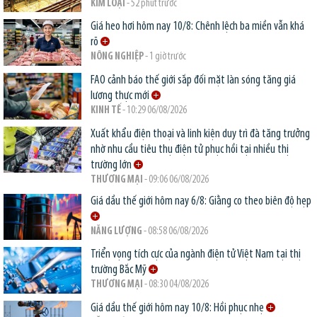
KIM LOẠI
- 52 phút trước
Giá heo hơi hôm nay 10/8: Chênh lệch ba miền vẫn khá
rõ
NÔNG NGHIỆP
- 1 giờ trước
FAO cảnh báo thế giới sắp đối mặt làn sóng tăng giá
lương thực mới
KINH TẾ
- 10:29 06/08/2026
Xuất khẩu điện thoại và linh kiện duy trì đà tăng trưởng
nhờ nhu cầu tiêu thụ điện tử phục hồi tại nhiều thị
trường lớn
THƯƠNG MẠI
- 09:06 06/08/2026
Giá dầu thế giới hôm nay 6/8: Giằng co theo biên độ hẹp
NĂNG LƯỢNG
- 08:58 06/08/2026
Triển vọng tích cực của ngành điện tử Việt Nam tại thị
trường Bắc Mỹ
THƯƠNG MẠI
- 08:30 04/08/2026
Giá dầu thế giới hôm nay 10/8: Hồi phục nhẹ