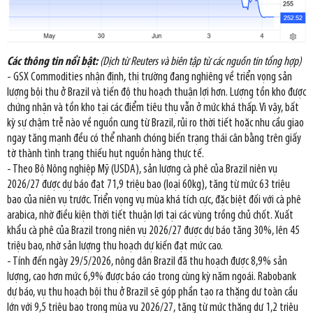
Các thông tin nổi bật:
(Dịch từ Reuters và biên tập từ các nguồn tin tổng hợp)
- GSX Commodities nhận định, thị trường đang nghiêng về triển vọng sản
lượng bội thu ở Brazil và tiến độ thu hoạch thuận lợi hơn. Lượng tồn kho được
chứng nhận và tồn kho tại các điểm tiêu thụ vẫn ở mức khá thấp. Vì vậy, bất
kỳ sự chậm trễ nào về nguồn cung từ Brazil, rủi ro thời tiết hoặc nhu cầu giao
ngay tăng mạnh đều có thể nhanh chóng biến trạng thái cân bằng trên giấy
tờ thành tình trạng thiếu hụt nguồn hàng thực tế.
- Theo Bộ Nông nghiệp Mỹ (USDA), sản lượng cà phê của Brazil niên vụ
2026/27 được dự báo đạt 71,9 triệu bao (loại 60kg), tăng từ mức 63 triệu
bao của niên vụ trước. Triển vọng vụ mùa khá tích cực, đặc biệt đối với cà phê
arabica, nhờ điều kiện thời tiết thuận lợi tại các vùng trồng chủ chốt. Xuất
khẩu cà phê của Brazil trong niên vụ 2026/27 được dự báo tăng 30%, lên 45
triệu bao, nhờ sản lượng thu hoạch dự kiến đạt mức cao.
- Tính đến ngày 29/5/2026, nông dân Brazil đã thu hoạch được 8,9% sản
lượng, cao hơn mức 6,9% được báo cáo trong cùng kỳ năm ngoái. Rabobank
dự báo, vụ thu hoạch bội thu ở Brazil sẽ góp phần tạo ra thặng dư toàn cầu
lớn với 9,5 triệu bao trong mùa vụ 2026/27, tăng từ mức thặng dư 1,2 triệu