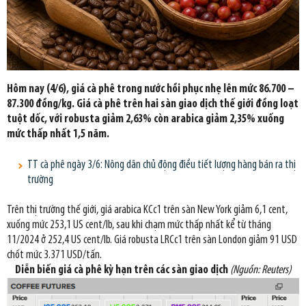
Hôm nay (4/6), giá cà phê trong nước hồi phục nhẹ lên mức 86.700 –
87.300 đồng/kg. Giá cà phê trên hai sàn giao dịch thế giới đồng loạt
tuột dốc, với robusta giảm 2,63% còn arabica giảm 2,35% xuống
mức thấp nhất 1,5 năm.
TT cà phê ngày 3/6: Nông dân chủ động điều tiết lượng hàng bán ra thị
trường
Trên thị trường thế giới, giá arabica KCc1 trên sàn New York giảm 6,1 cent,
xuống mức 253,1 US cent/lb, sau khi chạm mức thấp nhất kể từ tháng
11/2024 ở 252,4 US cent/lb. Giá robusta LRCc1 trên sàn London giảm 91 USD
chốt mức 3.371 USD/tấn.
Diễn biến giá cà phê kỳ hạn trên các sàn giao dịch
(Nguồn: Reuters)