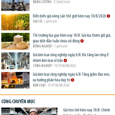
NĂNG LƯỢNG
- 57 phút trước
Diễn biến giá nông sản thế giới hôm nay 10/8/2026
GIÁ CẢ
- 1 giờ trước
Thị trường lúa gạo hôm nay 10/8: Giá lúa thơm giữ giá,
giao dịch đầu tuần chưa sôi động
NÔNG NGHIỆP
- 1 giờ trước
Giá kim loại công nghiệp ngày 6/8: Đà tăng lan rộng ở
nhóm kim loại cơ bản
CÔNG NGHIỆP
- 10:59 06/08/2026
Giá kim loại công nghiệp ngày 6/8: Tăng giảm đan xen,
xu hướng phân hóa duy trì
KIM LOẠI
- 10:47 06/08/2026
CÙNG CHUYÊN MỤC
Giá heo hơi hôm nay 10/8: Chênh