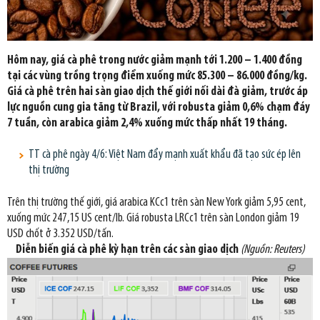
Hôm nay, giá cà phê trong nước giảm mạnh tới 1.200 – 1.400 đồng
tại các vùng trồng trọng điểm xuống mức 85.300 – 86.000 đồng/kg.
Giá cà phê trên hai sàn giao dịch thế giới nối dài đà giảm, trước áp
lực nguồn cung gia tăng từ Brazil, với robusta giảm 0,6% chạm đáy
7 tuần, còn arabica giảm 2,4% xuống mức thấp nhất 19 tháng.
TT cà phê ngày 4/6: Việt Nam đẩy mạnh xuất khẩu đã tạo sức ép lên
thị trường
Trên thị trường thế giới, giá arabica KCc1 trên sàn New York giảm 5,95 cent,
xuống mức 247,15 US cent/lb. Giá robusta LRCc1 trên sàn London giảm 19
USD chốt ở 3.352 USD/tấn.
Diễn biến giá cà phê kỳ hạn trên các sàn giao dịch
(Nguồn: Reuters)