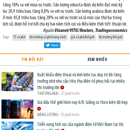
tăng 18% so với mùa vụ trước. Sản lượng robusta được dự kiến đạt mức kỷ
lục 20,9 triệu bao, tăng 0,8% so với vụ trước. Sản lượng arabica được dự kiến
ở mức 45,8 triệu bao, tăng 28% so với vụ trước và là mức cao thứ ba trong
lịch sử, được hỗ trợ bởi chu kỳ hai năm tích cực và điều kiện thời tiết thuận lợi.
Nguồn:
Vinanet/VITIC/Reuters, Tradingeconomics
Tags:
TT cà phê
thị trường cà phê trong nước
giá cà phê thế giới
thị trường thế giới
Tweet
TIN NỔI BẬT
XEM NHIỀU
Xuất khẩu điện thoại và linh kiện tục duy trì đà tăng
trưởng nhờ nhu cầu tiêu thụ điện tử phục hồi tại nhiều
thị trường lớn
THƯƠNG MẠI
- 27 phút trước
Giá dầu thế giới hôm nay 6/8: Giằng co theo biên độ hẹp
NĂNG LƯỢNG
- 35 phút trước
Triển vọng tích cực của ngành điện tử Việt Nam tại thị