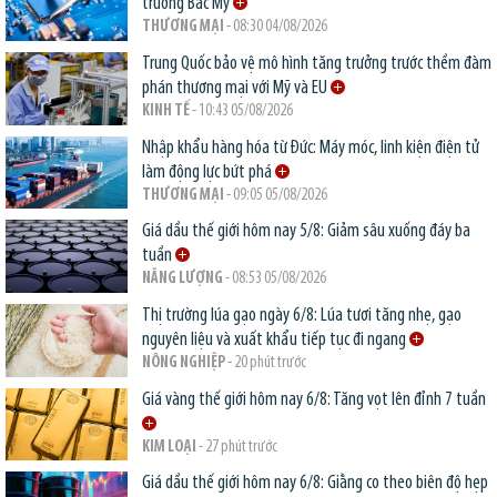
trường Bắc Mỹ
THƯƠNG MẠI
- 08:30 04/08/2026
Trung Quốc bảo vệ mô hình tăng trưởng trước thềm đàm
phán thương mại với Mỹ và EU
KINH TẾ
- 10:43 05/08/2026
Nhập khẩu hàng hóa từ Đức: Máy móc, linh kiện điện tử
làm động lực bứt phá
THƯƠNG MẠI
- 09:05 05/08/2026
Giá dầu thế giới hôm nay 5/8: Giảm sâu xuống đáy ba
tuần
NĂNG LƯỢNG
- 08:53 05/08/2026
Thị trường lúa gạo ngày 6/8: Lúa tươi tăng nhẹ, gạo
nguyên liệu và xuất khẩu tiếp tục đi ngang
NÔNG NGHIỆP
- 20 phút trước
Giá vàng thế giới hôm nay 6/8: Tăng vọt lên đỉnh 7 tuần
KIM LOẠI
- 27 phút trước
Giá dầu thế giới hôm nay 6/8: Giằng co theo biên độ hẹp