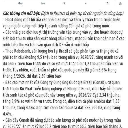
Các thông tin nổi bật:
(Dịch từ Reuters và biên tập từ các nguồn tin tổng hợp)
- Hoạt động chốt lời của các nhà giao dịch và tâm lý thận trọng trước triển
vọng nguồn cung mới tiếp tục ảnh hưởng đến giá cà phê trong nước.
- Các nhà giao dịch lưu ý, thị trường vẫn tập trung vào vụ thu hoạch được dự
kiến bội thu từ nhà sản xuất hàng đầu Brazil, mặc dù tồn kho ngắn hạn ở các
nước tiêu thụ và trên sàn giao dịch ICE vẫn ở mức thấp.
- Theo Rabobank, sản lượng lớn tại Brazil sẽ góp phần tạo ra thặng dư cà
phê toàn cầu khoảng 9,5 triệu bao trong niên vụ 2026/27, tăng mạnh so với
dự báo 7 triệu bao trước đó và so với mức thặng dư 1,2 triệu bao của niên vụ
trước. Tuy nhiên, xuất khẩu cà phê của quốc gia này đã giảm 8,6% trong
tháng 5/2026, chỉ đạt 2,59 triệu bao.
- Báo cáo mới nhất của Công ty Cung ứng Quốc gia Brazil (Conab), cơ quan
trực thuộc Bộ Phát triển Nông nghiệp và Nông hộ Brazil, cho thấy tổng diện
tích canh tác cà phê của nước này trong niên vụ 2026/27 đạt 2,34 triệu ha,
tăng 3,9% so với niên vụ trước. Trong đó, diện tích cà phê arabica đạt 1,55
triệu ha, tăng 4,4%; diện tích canh tác robusta đạt 388.200 ha, cũng tăng
4,4%.
- Gần đây Conab đã nâng dự báo sản lượng cà phê của nước này trong mùa
vụ 2026/27 lên mức kỷ lục 66,7 triệu bao từ mức 66,2 triệu bao hồi tháng 2,