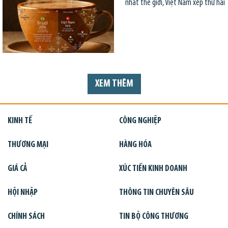
nhất thế giới, Việt Nam xếp thứ hai
XEM THÊM
KINH TẾ
CÔNG NGHIỆP
THƯƠNG MẠI
HÀNG HÓA
GIÁ CẢ
XÚC TIẾN KINH DOANH
HỘI NHẬP
THÔNG TIN CHUYÊN SÂU
CHÍNH SÁCH
TIN BỘ CÔNG THƯƠNG