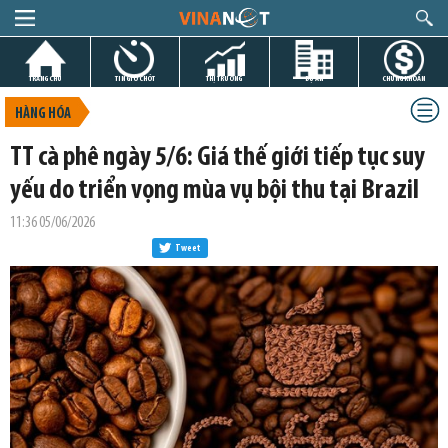
TRANG CHỦ
TIN GIỜ CHÓT
THỊ TRƯỜNG
DỰ ÁN
CHỨNG KHOÁN
HÀNG HÓA
TT cà phê ngày 5/6: Giá thế giới tiếp tục suy
yếu do triển vọng mùa vụ bội thu tại Brazil
11:36 05/06/2026
Tweet