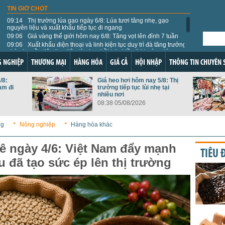
TIN GIỜ CHÓT
09:14
Thị trường lúa gạo ngày 6/8: Lúa tươi tăng nhẹ, gạo
nguyên liệu và xuất khẩu tiếp tục đi ngang
09:06
Giá vàng thế giới hôm nay 6/8: Tăng vọt lên đỉnh 7 tuần
09:06
Xuất khẩu điện thoại và linh kiện tục duy trì đà tăng trưởng
nhờ nhu cầu tiêu thụ điện tử phục hồi tại nhiều thị trường lớn
08:59
Chứng chỉ CBAM trở thành 'giấy thông hành' vào thị
 NGHIỆP
THƯƠNG MẠI
HÀNG HÓA
GIÁ CẢ
HỘI NHẬP
THÔNG TIN CHUYÊN 
trường EU
08:58
Giá dầu thế giới hôm nay 6/8: Giằng co theo biên độ hẹp
/8:
Giá heo hơi hôm nay 5/8: Thị
08:00
Nghị quyết 10 mở đường cho làn sóng FDI chất lượng cao
am đi
trường tiếp tục lùi nhẹ tại
11:13
Nền kinh tế tiếp tục duy trì xu hướng tích cực
nhiều nơi
10:54
Giới đầu tư gia tăng lực mua, Phố Wall lập kỷ lục mới
08:38 05/08/2026
10:43
Trung Quốc bảo vệ mô hình tăng trưởng trước thềm đàm
phán thương mại với Mỹ và EU
ng
Nông nghiệp
Hàng hóa khác
09:55
178 loại thực vật và sản phẩm thực vật Việt Nam được
phép nhập khẩu vào Đài Loan
ê ngày 4/6: Việt Nam đẩy mạnh
TIÊU 
u đã tạo sức ép lên thị trường