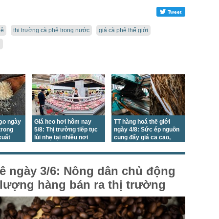
Tweet
hê
thị trường cà phê trong nước
giá cà phê thế giới
i
gạo ngày
Giá heo hơi hôm nay
TT hàng hoá thế giới
trong
5/8: Thị trường tiếp tục
ngày 4/8: Sức ép nguồn
xuất
lùi nhẹ tại nhiều nơi
cung đẩy giá ca cao,
đường, cao su tăng
ê ngày 3/6: Nông dân chủ động
t lượng hàng bán ra thị trường