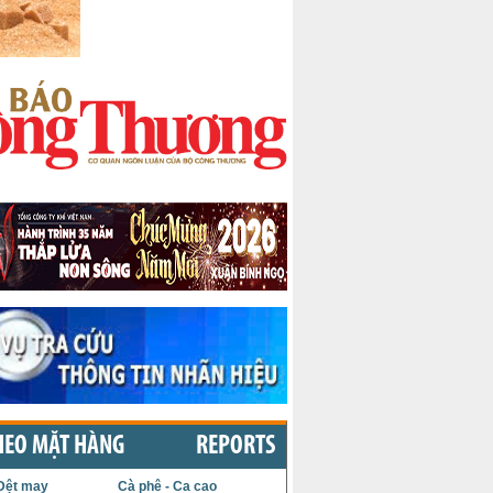
HEO MẶT HÀNG
REPORTS
Dệt may
Cà phê - Ca cao