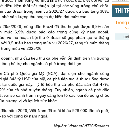
 trước. Triển vọng vụ mùa khá tích cực, đặc biệt đối với cà
London 
ờ điều kiện thời tiết thuận lợi tại các vùng trồng chủ chốt.
US Whe
THỊ 
hê của Brazil trong niên vụ 2026/27 được dự báo tăng 30%,
o, nhờ sản lượng thu hoạch dự kiến đạt mức cao.
US Cor
Trong
y 29/5/2026, nông dân Brazil đã thu hoạch được 8,9% sản
US Soy
ơn mức 6,9% được báo cáo trong cùng kỳ năm ngoái.
US Coff
Chỉ
o, vụ thu hoạch bội thu ở Brazil sẽ góp phần tạo ra thặng
 với 9,5 triệu bao trong mùa vụ 2026/27, tăng từ mức thặng
US Sug
o trong mùa vụ 2025/26.
US Cott
h doanh, nhu cầu tiêu thụ cà phê vẫn ổn định trên thị trường
n tảng hỗ trợ cho ngành cà phê trong dài hạn.
London
ội Cà phê Quốc gia Mỹ (NCA), đại diện cho ngành công
US Coc
rị giá 343 tỷ USD của Mỹ, cà phê tiếp tục là thức uống được
Rough 
 tại quốc gia này. Tỷ lệ tiêu thụ cà phê đặc sản đạt 47%,
% của cà phê truyền thống. Tuy nhiên, ngành cà phê đặc
Nguồn Fi
t với sự cạnh tranh ngày càng lớn từ các loại đồ uống chức
ữa hương vị và lợi ích sức khỏe.
g đầu năm 2026, Việt Nam đã xuất khẩu 928.000 tấn cà phê,
 so với cùng kỳ năm ngoái.
Nguồn: Vinanet/VITIC/Reuters