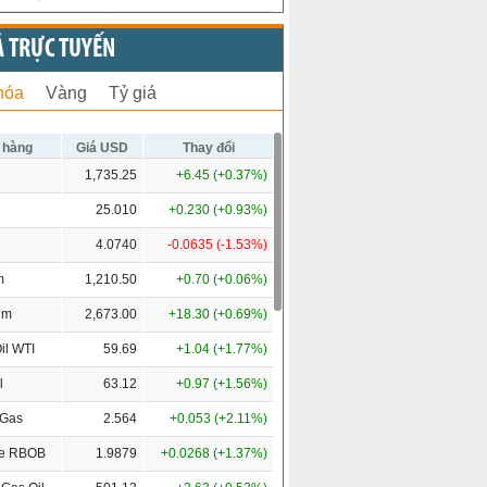
Ả TRỰC TUYẾN
hóa
Vàng
Tỷ giá
 hàng
Giá USD
Thay đổi
1,735.25
+6.45 (+0.37%)
25.010
+0.230 (+0.93%)
4.0740
-0.0635 (-1.53%)
m
1,210.50
+0.70 (+0.06%)
um
2,673.00
+18.30 (+0.69%)
il WTI
59.69
+1.04 (+1.77%)
l
63.12
+0.97 (+1.56%)
 Gas
2.564
+0.053 (+2.11%)
ne RBOB
1.9879
+0.0268 (+1.37%)