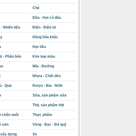
Chè
Dầu - Hạt có dầu
- Nhiên liệu
Điện - Điện tử
ấy
Hàng hóa khác
u
Hạt tiêu
t - Phân bón
Kim loại màu
ạo
Mía - Đường
c
Nhựa - Chất dẻo
ủ - Quả
Rượu - Bia - NGK
p
Sữa, sản phẩm sữa
á
Thịt, sản phẩm thịt
 chăn nuôi
Thực phẩm
i sản
Vàng - Bạc - Đá quý
u xây dựng
Xe