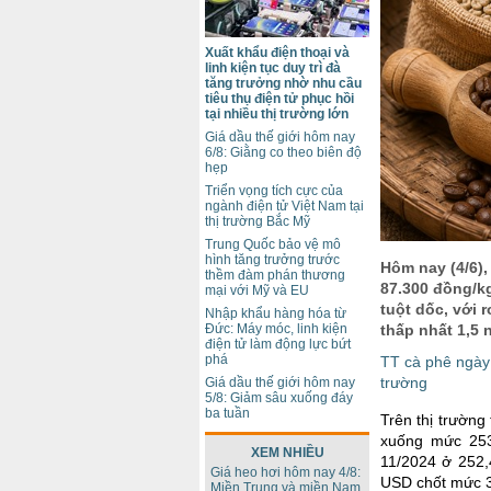
Xuất khẩu điện thoại và
linh kiện tục duy trì đà
tăng trưởng nhờ nhu cầu
tiêu thụ điện tử phục hồi
tại nhiều thị trường lớn
Giá dầu thế giới hôm nay
6/8: Giằng co theo biên độ
hẹp
Triển vọng tích cực của
ngành điện tử Việt Nam tại
thị trường Bắc Mỹ
Trung Quốc bảo vệ mô
hình tăng trưởng trước
Hôm nay (4/6),
thềm đàm phán thương
87.300 đồng/kg
mại với Mỹ và EU
tuột dốc, với
Nhập khẩu hàng hóa từ
Đức: Máy móc, linh kiện
thấp nhất 1,5 
điện tử làm động lực bứt
phá
TT cà phê ngày 
trường
Giá dầu thế giới hôm nay
5/8: Giảm sâu xuống đáy
ba tuần
Trên thị trường
xuống mức 253
XEM NHIỀU
11/2024 ở 252,
Giá heo hơi hôm nay 4/8:
USD chốt mức 3
Miền Trung và miền Nam