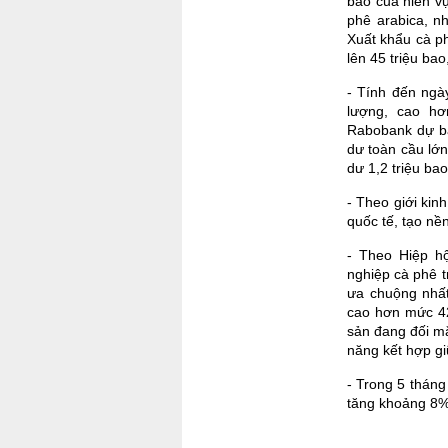
bao của niên vụ
phê arabica, nh
Xuất khẩu cà p
lên 45 triệu ba
- Tính đến ngà
lượng, cao h
Rabobank dự bá
dư toàn cầu lớn
dư 1,2 triệu ba
- Theo giới kin
quốc tế, tạo nề
- Theo Hiệp h
nghiệp cà phê t
ưa chuộng nhất
cao hơn mức 42
sản đang đối mặ
năng kết hợp gi
- Trong 5 thán
tăng khoảng 8%