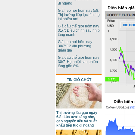
đi ngang
Diễn biến giá
Giá heo hơi hôm nay 5/8:
Thị trường tiếp tục lùi nhẹ
tại nhiều nơi
Giá dầu thế giới hôm nay
31/7: Điều chỉnh sau nhịp
tăng mạnh
Giá heo hơi hôm nay
30/7: 12 địa phương
giảm giá
Giá dầu thế giới hôm nay
30/7: Hạ nhiệt sau phiên
tăng gần 8%
TIN GIỜ CHÓT
Diễn biến
Thị trường lúa gạo ngày
6/8: Lúa tươi tăng nhẹ,
gạo nguyên liệu và xuất
khẩu tiếp tục đi ngang