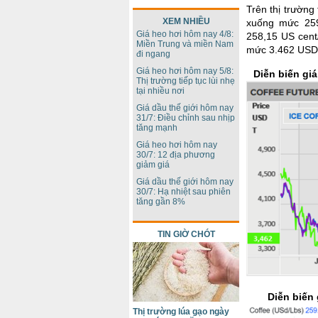
Trên thị trường
XEM NHIỀU
xuống mức 259
Giá heo hơi hôm nay 4/8:
258,15 US cent
Miền Trung và miền Nam
mức 3.462 USD/
đi ngang
Giá heo hơi hôm nay 5/8:
Diễn biến giá
Thị trường tiếp tục lùi nhẹ
tại nhiều nơi
Giá dầu thế giới hôm nay
31/7: Điều chỉnh sau nhịp
tăng mạnh
Giá heo hơi hôm nay
30/7: 12 địa phương
giảm giá
Giá dầu thế giới hôm nay
30/7: Hạ nhiệt sau phiên
tăng gần 8%
TIN GIỜ CHÓT
Diễn biến
Thị trường lúa gạo ngày