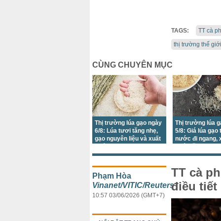
TAGS:
TT cà p
thị trường thế giớ
CÙNG CHUYÊN MỤC
Thị trường lúa gạo ngày
Thị trường lúa 
6/8: Lúa tươi tăng nhẹ,
5/8: Giá lúa gạo 
gạo nguyên liệu và xuất
nước đi ngang, 
khẩu tiếp tục đi ngang
khẩu tăng nhẹ
TT cà ph
Phạm Hòa
điều tiế
Vinanet/VITIC/Reuters
10:57 03/06/2026 (GMT+7)