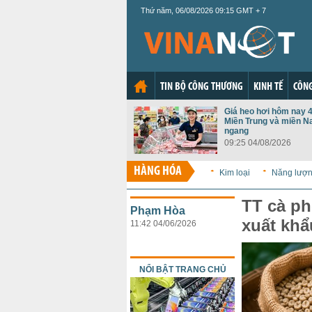
Thứ năm, 06/08/2026 09:15 GMT + 7
TIN BỘ CÔNG THƯƠNG
KINH TẾ
CÔNG
Giá heo hơi hôm nay 4
Miền Trung và miền N
ngang
09:25 04/08/2026
HÀNG HÓA
Kim loại
Năng lượ
TT cà ph
Phạm Hòa
xuất khẩ
11:42 04/06/2026
NỔI BẬT TRANG CHỦ