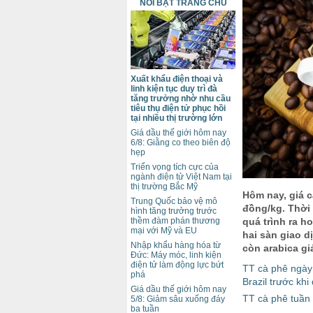
NỔI BẬT TRANG CHỦ
Xuất khẩu điện thoại và
linh kiện tục duy trì đà
tăng trưởng nhờ nhu cầu
tiêu thụ điện tử phục hồi
tại nhiều thị trường lớn
Giá dầu thế giới hôm nay
6/8: Giằng co theo biên độ
hẹp
Triển vọng tích cực của
ngành điện tử Việt Nam tại
thị trường Bắc Mỹ
Hôm nay, giá c
Trung Quốc bảo vệ mô
đồng/kg. Thời 
hình tăng trưởng trước
quá trình ra h
thềm đàm phán thương
mại với Mỹ và EU
hai sàn giao d
Nhập khẩu hàng hóa từ
còn arabica gi
Đức: Máy móc, linh kiện
điện tử làm động lực bứt
TT cà phê ngày 
phá
Brazil trước kh
Giá dầu thế giới hôm nay
TT cà phê tuần
5/8: Giảm sâu xuống đáy
ba tuần