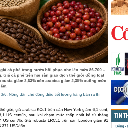
 giá cà phê trong nước hồi phục nhẹ lên mức 86.700 –
. Giá cà phê trên hai sàn giao dịch thế giới đồng loạt
 robusta giảm 2,63% còn arabica giảm 2,35% xuống mức
năm.
3/6: Nông dân chủ động điều tiết lượng hàng bán ra thị
 thế giới, giá arabica KCc1 trên sàn New York giảm 6,1 cent,
TIN T
,1 US cent/lb, sau khi chạm mức thấp nhất kể từ tháng
4 US cent/lb. Giá robusta LRCc1 trên sàn London giảm 91
.371 USD/tấn.
Bông - 