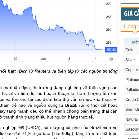
GIÁ C
Hàng 
Mặt
Gold
Silver
Copper
nổi bật:
(Dịch từ Reuters và biên tập từ các nguồn tin tổng
Platinu
ies nhận định, thị trường đang nghiêng về triển vọng sản
Palladi
 Brazil và tiến độ thu hoạch thuận lợi hơn. Lượng tồn kho
n và tồn kho tại các điểm tiêu thụ vẫn ở mức khá thấp. Vì
Crude O
chậm trễ nào về nguồn cung từ Brazil, rủi ro thời tiết hoặc
Brent Oi
gay tăng mạnh đều có thể nhanh chóng biến trạng thái cân
ờ thành tình trạng thiếu hụt nguồn hàng thực tế.
Natural
 nghiệp Mỹ (USDA), sản lượng cà phê của Brazil niên vụ
Gasoli
 báo đạt 71,9 triệu bao (loại 60kg), tăng từ mức 63 triệu