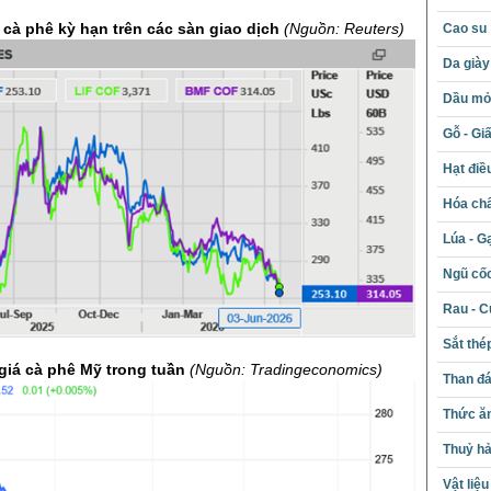
 cà phê kỳ hạn trên các sàn giao dịch
(Nguồn: Reuters)
Cao su
Da giày
Dầu mỏ 
Gỗ - Gi
Hạt điề
Hóa chấ
Lúa - G
Ngũ cố
Rau - C
Sắt thé
 giá cà phê Mỹ trong tuần
(Nguồn:
Tradingeconomics
)
Than đ
Thức ăn
Thuỷ hả
Vật liệ