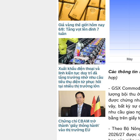
Giá vàng thế giới hôm nay
6/8: Tăng vọt lên đỉnh 7
tuần
Xuất khẩu điện thoại và
Các thông tin 
linh kiện tục duy trì đà
hợp)
tăng trưởng nhờ nhu cầu
tiêu thụ điện tử phục hồi
tại nhiều thị trường lớn
- GSX Commodit
lượng bội thu ở
được chứng nhậ
vậy, bất kỳ sự 
nhu cầu giao n
bằng trên giấy t
Chứng chỉ CBAM trở
thành 'giấy thông hành'
- Theo Bộ Nông
vào thị trường EU
2026/27 được dự