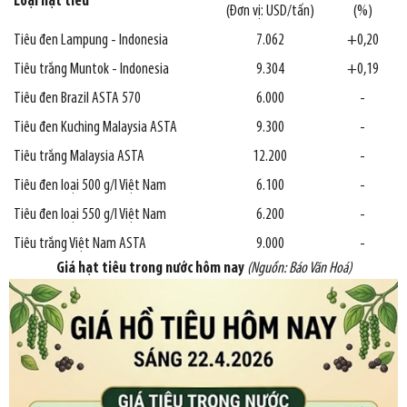
Loại hạt tiêu
(Đơn vị: USD/tấn)
(%)
Tiêu đen Lampung - Indonesia
7.062
+0,20
Tiêu trắng Muntok - Indonesia
9.304
+0,19
Tiêu đen Brazil ASTA 570
6.000
-
Tiêu đen Kuching Malaysia ASTA
9.300
-
Tiêu trắng Malaysia ASTA
12.200
-
Tiêu đen loại 500 g/l Việt Nam
6.100
-
Tiêu đen loại 550 g/l Việt Nam
6.200
-
Tiêu trắng Việt Nam ASTA
9.000
-
Giá hạt tiêu trong nước hôm nay
(Nguồn: Báo Văn Hoá)