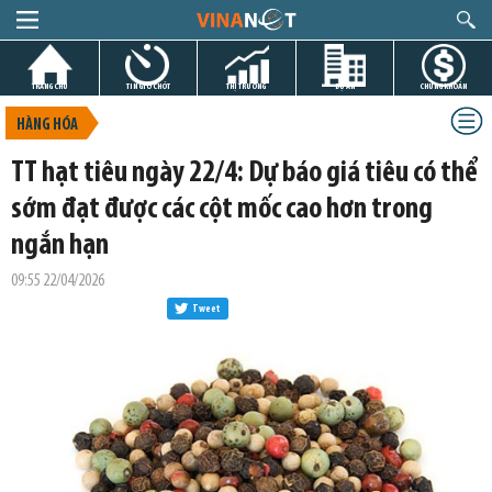
TRANG CHỦ
TIN GIỜ CHÓT
THỊ TRƯỜNG
DỰ ÁN
CHỨNG KHOÁN
HÀNG HÓA
TT hạt tiêu ngày 22/4: Dự báo giá tiêu có thể
sớm đạt được các cột mốc cao hơn trong
ngắn hạn
09:55 22/04/2026
Tweet