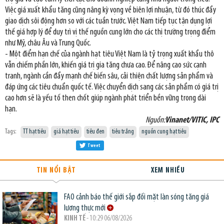
Việc giá xuất khẩu tăng cũng nâng kỳ vọng về biên lợi nhuận, từ đó thúc đẩy
giao dịch sôi động hơn so với các tuần trước. Việt Nam tiếp tục tận dụng lợi
thế giá hợp lý để duy trì vị thế nguồn cung lớn cho các thị trường trọng điểm
như Mỹ, châu Âu và Trung Quốc.
- Một điểm hạn chế của ngành hạt tiêu Việt Nam là tỷ trọng xuất khẩu thô
vẫn chiếm phần lớn, khiến giá trị gia tăng chưa cao. Để nâng cao sức cạnh
tranh, ngành cần đẩy mạnh chế biến sâu, cải thiện chất lượng sản phẩm và
đáp ứng các tiêu chuẩn quốc tế. Việc chuyển dịch sang các sản phẩm có giá trị
cao hơn sẽ là yếu tố then chốt giúp ngành phát triển bền vững trong dài
hạn.
Nguồn:
Vinanet/VITIC, IPC
Tags:
TT hạt tiêu
giá hạt tiêu
tiêu đen
tiêu trắng
nguồn cung hạt tiêu
Tweet
TIN NỔI BẬT
XEM NHIỀU
FAO cảnh báo thế giới sắp đối mặt làn sóng tăng giá
lương thực mới
KINH TẾ
- 10:29 06/08/2026