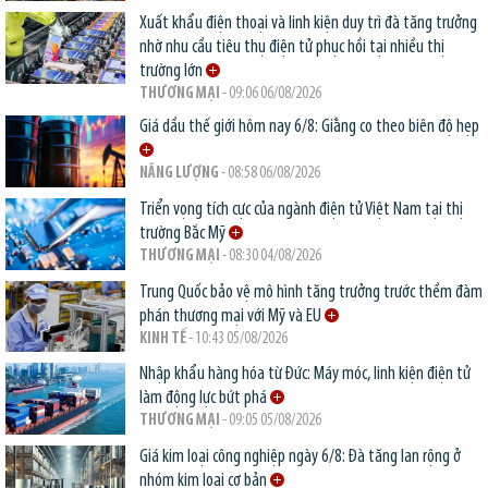
Xuất khẩu điện thoại và linh kiện duy trì đà tăng trưởng
nhờ nhu cầu tiêu thụ điện tử phục hồi tại nhiều thị
trường lớn
THƯƠNG MẠI
- 09:06 06/08/2026
Giá dầu thế giới hôm nay 6/8: Giằng co theo biên độ hẹp
NĂNG LƯỢNG
- 08:58 06/08/2026
Triển vọng tích cực của ngành điện tử Việt Nam tại thị
trường Bắc Mỹ
THƯƠNG MẠI
- 08:30 04/08/2026
Trung Quốc bảo vệ mô hình tăng trưởng trước thềm đàm
phán thương mại với Mỹ và EU
KINH TẾ
- 10:43 05/08/2026
Nhập khẩu hàng hóa từ Đức: Máy móc, linh kiện điện tử
làm động lực bứt phá
THƯƠNG MẠI
- 09:05 05/08/2026
Giá kim loại công nghiệp ngày 6/8: Đà tăng lan rộng ở
nhóm kim loại cơ bản