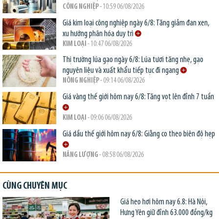
CÔNG NGHIỆP
- 10:59 06/08/2026
Giá kim loại công nghiệp ngày 6/8: Tăng giảm đan xen,
xu hướng phân hóa duy trì
KIM LOẠI
- 10:47 06/08/2026
Thị trường lúa gạo ngày 6/8: Lúa tươi tăng nhẹ, gạo
nguyên liệu và xuất khẩu tiếp tục đi ngang
NÔNG NGHIỆP
- 09:14 06/08/2026
Giá vàng thế giới hôm nay 6/8: Tăng vọt lên đỉnh 7 tuần
KIM LOẠI
- 09:06 06/08/2026
Giá dầu thế giới hôm nay 6/8: Giằng co theo biên độ hẹp
NĂNG LƯỢNG
- 08:58 06/08/2026
CÙNG CHUYÊN MỤC
Giá heo hơi hôm nay 6.8: Hà Nội,
Hưng Yên giữ đỉnh 63.000 đồng/kg