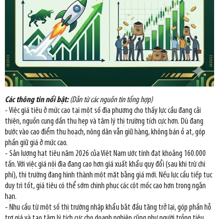
Các thông tin nổi bật:
(Dẫn từ các nguồn tin tổng hợp)
- Việc giá tiêu ở mức cao tại một số địa phương cho thấy lực cầu đang cải
thiện, nguồn cung dần thu hẹp và tâm lý thị trường tích cực hơn. Dù đang
bước vào cao điểm thu hoạch, nông dân vẫn giữ hàng, không bán ồ ạt, góp
phần giữ giá ở mức cao.
- Sản lượng hạt tiêu năm 2026 của Việt Nam ước tính đạt khoảng 160.000
tấn. Với việc giá nội địa đang cao hơn giá xuất khẩu quy đổi (sau khi trừ chi
phí), thị trường đang hình thành một mặt bằng giá mới. Nếu lực cầu tiếp tục
duy trì tốt, giá tiêu có thể sớm chinh phục các cột mốc cao hơn trong ngắn
hạn.
- Nhu cầu từ một số thị trường nhập khẩu bắt đầu tăng trở lại, góp phần hỗ
trợ giá và tạo tâm lý tích cực cho doanh nghiệp cũng như người trồng tiêu.