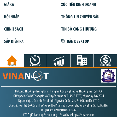
GIÁ CẢ
XÚC TIẾN KINH DOANH
HỘI NHẬP
THÔNG TIN CHUYÊN SÂU
CHÍNH SÁCH
TIN BỘ CÔNG THƯƠNG
SẮP DIỄN RA
BẢN DESKTOP
TRANG CHỦ
TIN GIỜ CHÓT
THỊ TRƯỜNG
DỰ ÁN
CHỨNG KHOÁN
Bộ Công Thương - Trung tâm Thông tin Công Nghiệp và Thương mại (VITIC)
Giấy phép của Bộ Thông tin và Truyền thông số 114/GP-TTĐT, cấp ngày 3/6/2024
Người chịu trách nhiệm chính: Nguyễn Quốc Lân, Phó Giám đốc VITIC
Địa chỉ: Tòa nhà Bộ Công Thương, số 655 Phạm Văn Đồng, phường Nghĩa Đô, Tp. Hà Nội
ĐT: (04)39341911; (04)37153632
VITIC giữ bản quyền nội dung trên website https://vinanet.vn/