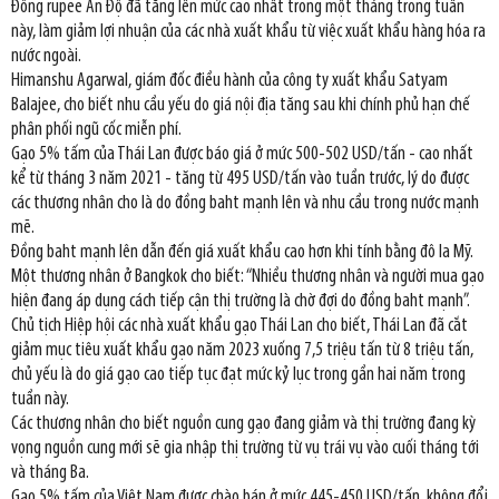
Đồng rupee Ấn Độ đã tăng lên mức cao nhất trong một tháng trong tuần
này, làm giảm lợi nhuận của các nhà xuất khẩu từ việc xuất khẩu hàng hóa ra
nước ngoài.
Himanshu Agarwal, giám đốc điều hành của công ty xuất khẩu Satyam
Balajee, cho biết nhu cầu yếu do giá nội địa tăng sau khi chính phủ hạn chế
phân phối ngũ cốc miễn phí.
Gạo 5% tấm của Thái Lan được báo giá ở mức 500-502 USD/tấn - cao nhất
kể từ tháng 3 năm 2021 - tăng từ 495 USD/tấn vào tuần trước, lý do được
các thương nhân cho là do đồng baht mạnh lên và nhu cầu trong nước mạnh
mẽ.
Đồng baht mạnh lên dẫn đến giá xuất khẩu cao hơn khi tính bằng đô la Mỹ.
Một thương nhân ở Bangkok cho biết: “Nhiều thương nhân và người mua gạo
hiện đang áp dụng cách tiếp cận thị trường là chờ đợi do đồng baht mạnh”.
Chủ tịch Hiệp hội các nhà xuất khẩu gạo Thái Lan cho biết, Thái Lan đã cắt
giảm mục tiêu xuất khẩu gạo năm 2023 xuống 7,5 triệu tấn từ 8 triệu tấn,
chủ yếu là do giá gạo cao tiếp tục đạt mức kỷ lục trong gần hai năm trong
tuần này.
Các thương nhân cho biết nguồn cung gạo đang giảm và thị trường đang kỳ
vọng nguồn cung mới sẽ gia nhập thị trường từ vụ trái vụ vào cuối tháng tới
và tháng Ba.
Gạo 5% tấm của Việt Nam được chào bán ở mức 445-450 USD/tấn, không đổi