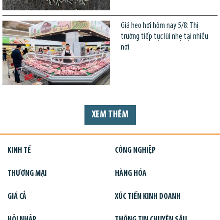
Giá heo hơi hôm nay 5/8: Thị
trường tiếp tục lùi nhẹ tại nhiều
nơi
XEM THÊM
KINH TẾ
CÔNG NGHIỆP
THƯƠNG MẠI
HÀNG HÓA
GIÁ CẢ
XÚC TIẾN KINH DOANH
HỘI NHẬP
THÔNG TIN CHUYÊN SÂU