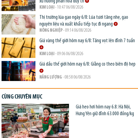
xu hướng phân hóa duy trì
KIM LOẠI
- 10:47 06/08/2026
Thị trường lúa gạo ngày 6/8: Lúa tươi tăng nhẹ, gạo
nguyên liệu và xuất khẩu tiếp tục đi ngang
NÔNG NGHIỆP
- 09:14 06/08/2026
Giá vàng thế giới hôm nay 6/8: Tăng vọt lên đỉnh 7 tuần
KIM LOẠI
- 09:06 06/08/2026
Giá dầu thế giới hôm nay 6/8: Giằng co theo biên độ hẹp
NĂNG LƯỢNG
- 08:58 06/08/2026
CÙNG CHUYÊN MỤC
Giá heo hơi hôm nay 6.8: Hà Nội,
Hưng Yên giữ đỉnh 63.000 đồng/kg