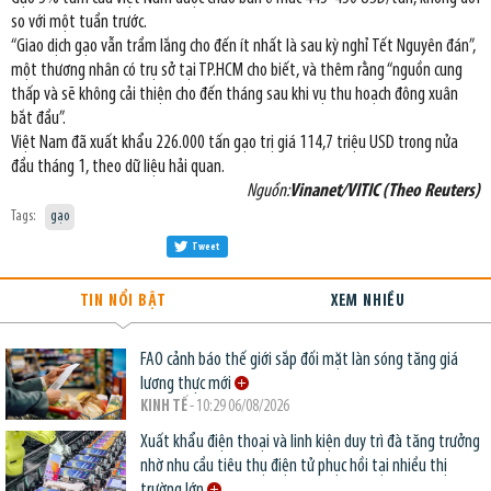
so với một tuần trước.
“Giao dịch gạo vẫn trầm lắng cho đến ít nhất là sau kỳ nghỉ Tết Nguyên đán”,
một thương nhân có trụ sở tại TP.HCM cho biết, và thêm rằng “nguồn cung
thấp và sẽ không cải thiện cho đến tháng sau khi vụ thu hoạch đông xuân
bắt đầu”.
Việt Nam đã xuất khẩu 226.000 tấn gạo trị giá 114,7 triệu USD trong nửa
đầu tháng 1, theo dữ liệu hải quan.
Nguồn:
Vinanet/VITIC (Theo Reuters)
Tags:
gạo
Tweet
TIN NỔI BẬT
XEM NHIỀU
FAO cảnh báo thế giới sắp đối mặt làn sóng tăng giá
lương thực mới
KINH TẾ
- 10:29 06/08/2026
Xuất khẩu điện thoại và linh kiện duy trì đà tăng trưởng
nhờ nhu cầu tiêu thụ điện tử phục hồi tại nhiều thị
trường lớn