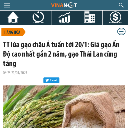
TRANG CHỦ
TIN GIỜ CHÓT
THỊ TRƯỜNG
DỰ ÁN
CHỨNG KHOÁN
HÀNG HÓA
TT lúa gạo châu Á tuần tới 20/1: Giá gạo Ấn
Độ cao nhất gần 2 năm, gạo Thái Lan cũng
tăng
08:25 21/01/2023
Tweet