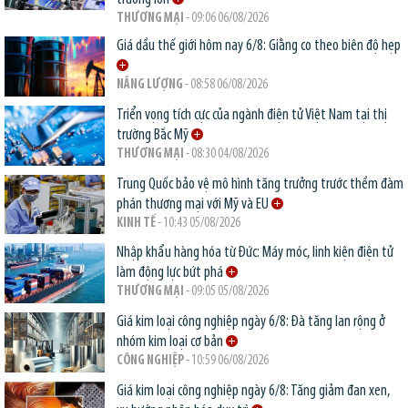
THƯƠNG MẠI
- 09:06 06/08/2026
Giá dầu thế giới hôm nay 6/8: Giằng co theo biên độ hẹp
NĂNG LƯỢNG
- 08:58 06/08/2026
Triển vọng tích cực của ngành điện tử Việt Nam tại thị
trường Bắc Mỹ
THƯƠNG MẠI
- 08:30 04/08/2026
Trung Quốc bảo vệ mô hình tăng trưởng trước thềm đàm
phán thương mại với Mỹ và EU
KINH TẾ
- 10:43 05/08/2026
Nhập khẩu hàng hóa từ Đức: Máy móc, linh kiện điện tử
làm động lực bứt phá
THƯƠNG MẠI
- 09:05 05/08/2026
Giá kim loại công nghiệp ngày 6/8: Đà tăng lan rộng ở
nhóm kim loại cơ bản
CÔNG NGHIỆP
- 10:59 06/08/2026
Giá kim loại công nghiệp ngày 6/8: Tăng giảm đan xen,