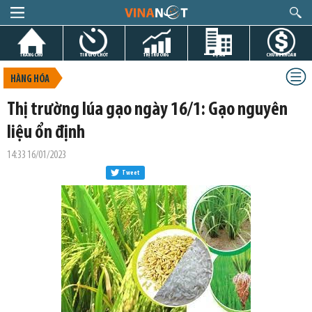
TRANG CHỦ
TIN GIỜ CHÓT
THỊ TRƯỜNG
DỰ ÁN
CHỨNG KHOÁN
HÀNG HÓA
Thị trường lúa gạo ngày 16/1: Gạo nguyên
liệu ổn định
14:33 16/01/2023
Tweet