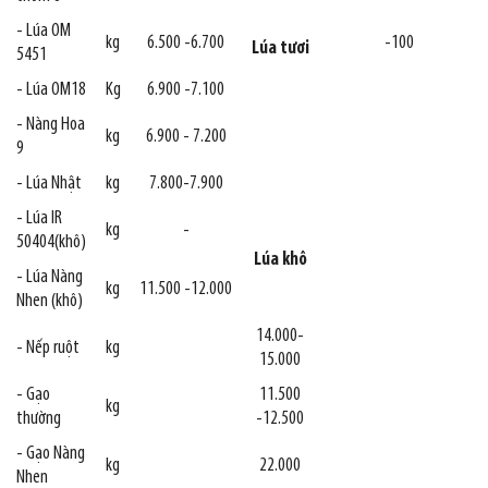
- Lúa OM
kg
6.500 -6.700
-100
Lúa tươi
5451
- Lúa OM18
Kg
6.900 -7.100
- Nàng Hoa
kg
6.900 - 7.200
9
- Lúa Nhật
kg
7.800-7.900
- Lúa IR
kg
-
50404(khô)
Lúa khô
- Lúa Nàng
kg
11.500 -12.000
Nhen (khô)
14.000-
- Nếp ruột
kg
15.000
- Gạo
11.500
kg
thường
-12.500
- Gạo Nàng
kg
22.000
Nhen