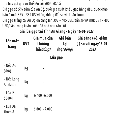
cho hay giá gạo có thể lên tới 500 USD/tấn.
Giá gạo đồ 5% tấm của Ấn Độ, quốc gia xuất khẩu gạo hàng đầu, được chào
bán ở mức 375 - 382 USD/tấn, không đổi so với tuần trước.
Giá gạo trắng tại Ấn Độ đã tăng lên 398 - 405 USD/tấn so với mức 394 - 400
USD/tấn trong tuần trước đó nhờ nhu cầu tốt.
Giá lúa gạo tại tỉnh An Giang - Ngày 16-01-2023
Giá mua của
Giá bán
Giá tăng (+), giảm
Tên mặt
ĐVT
thương
tại
(-) so với ngày13-01-
hàng
lái
(đồng)
chợ
(đồng)
2023
Lúa gạo
- Nếp AG
Kg
-
(khô)
- Nếp Long
Kg
-
An (khô)
- Lúa IR
kg
6.400 -6.500
50404
- Lúa Đài
kg
6.800 - 7.000
thơm 8