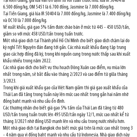
Tại Kiên Giang, giá lúa vẫn ổn định so với tuần trước như: lúa IR 50404 là
6.500 đồng/kg, OM 5451 là 6.700 đồng, Jasmine là 7.000 đồng/kg.
Tại Tiền Giang, giá lúa IR 50404 là 7.000 đồng/kg, Jasmine là 7.400 đồng/kg
và OC10 là 7.000 đồng/kg.
Về xuất khẩu, giá gạo 5% tấm được chào bán ở mức từ 445 - 450 USD/tấn,
giảm so với mức 458 USD/tấn trong tuần trước.
Một nhà giao dịch tại Thành phố Hồ Chí Minh cho biết giao dịch chậm lại do
kỳ nghỉ Tết Nguyên đán đang tới gần. Các nhà xuất khẩu đang tập trung
giao các hợp đồng đã ký, trong khi nguồn cung trong nước thấp sau khi xuất
khẩu nhiều trong năm 2022.
Các nhà giao dịch cho biết vụ thu hoạch Đông Xuân cao điểm, vụ mùa lớn
nhất trong năm, sẽ bắt đầu vào tháng 2/2023 và cao điểm từ giữa tháng
3/2023.
Trong khi giá xuất khẩu gạo của Việt Nam giảm thì giá gạo xuất khẩu của
Thái Lan đã tăng trong tuần này lên mức cao nhất trong gần hai năm nhờ
đồng baht mạnh và nhu cầu ổn định.
Các thương nhân cho biết giá gạo 5% tấm của Thái Lan đã tăng từ 480
USD/tấn trong tuần trước lên 495 USD/tấn ngày 12/1, mức cao nhất kể từ
tháng 3/2021 nhờ đồng USD mạnh lên và nhu cầu trong nước nhiều hơn.
Một nhà giao dịch tại Bangkok cho biết mức giá trên là mức cao nhất trong 3
- 4 năm qua vì đồng baht mạnh và nhu cầu từ Indonesia. Nhà giao dịch này