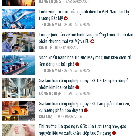
NĂNG LƯỢNG
- 08:58 06/08/2026
Triển vọng tích cực của ngành điện tử Việt Nam tại thị
trường Bắc Mỹ
THƯƠNG MẠI
- 08:30 04/08/2026
Trung Quốc bảo vệ mô hình tăng trưởng trước thềm đàm
phán thương mại với Mỹ và EU
KINH TẾ
- 10:43 05/08/2026
Nhập khẩu hàng hóa từ Đức: Máy móc, linh kiện điện tử
làm động lực bứt phá
THƯƠNG MẠI
- 09:05 05/08/2026
Giá kim loại công nghiệp ngày 6/8: Đà tăng lan rộng ở
nhóm kim loại cơ bản
CÔNG NGHIỆP
- 10:59 06/08/2026
Giá kim loại công nghiệp ngày 6/8: Tăng giảm đan xen,
xu hướng phân hóa duy trì
KIM LOẠI
- 10:47 06/08/2026
Thị trường lúa gạo ngày 6/8: Lúa tươi tăng nhẹ, gạo
nguyên liệu và xuất khẩu tiếp tục đi ngang