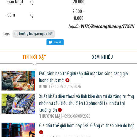
- Gạo Nhật
kg
20.000
7.000 -
- Cám
kg
8.000
Nguồn:
VITIC/Baocongthuong/TTXVN
Tags:
Thị trường lúa gạo ngày 16/1
Tweet
TIN NỔI BẬT
XEM NHIỀU
FAO cảnh báo thế giới sắp đối mặt làn sóng tăng giá
lương thực mới
KINH TẾ
- 10:29 06/08/2026
Xuất khẩu điện thoại và linh kiện duy trì đà tăng trưởng
nhờ nhu cầu tiêu thụ điện tử phục hồi tại nhiều thị
trường lớn
THƯƠNG MẠI
- 09:06 06/08/2026
Giá dầu thế giới hôm nay 6/8: Giằng co theo biên độ hẹp