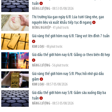
tuần
NĂNG LƯỢNG
- 08:53 05/08/2026
Thị trường lúa gạo ngày 6/8: Lúa tươi tăng nhẹ, gạo
nguyên liệu và xuất khẩu tiếp tục đi ngang
NÔNG NGHIỆP
- 41 phút trước
Giá vàng thế giới hôm nay 6/8: Tăng vọt lên đỉnh 7 tuần
KIM LOẠI
- 48 phút trước
Giá dầu thế giới hôm nay 6/8: Giằng co theo biên độ hẹp
NĂNG LƯỢNG
- 56 phút trước
Giá vàng thế giới hôm nay 5/8: Phục hồi nhờ giá dầu
giảm
KIM LOẠI
- 08:57 05/08/2026
Giá dầu thế giới hôm nay 5/8: Giảm sâu xuống đáy ba
tuần
NĂNG LƯỢNG
- 08:53 05/08/2026