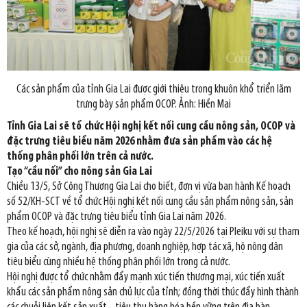
Các sản phẩm của tỉnh Gia Lai được giới thiệu trong khuôn khổ triển lãm
trưng bày sản phẩm OCOP. Ảnh: Hiền Mai
Tỉnh Gia Lai sẽ tổ chức Hội nghị kết nối cung cầu nông sản, OCOP và
đặc trưng tiêu biểu năm 2026 nhằm đưa sản phẩm vào các hệ
thống phân phối lớn trên cả nước.
Tạo “cầu nối” cho nông sản Gia Lai
Chiều 13/5, Sở Công Thương Gia Lai cho biết, đơn vị vừa ban hành Kế hoạch
số 52/KH-SCT về tổ chức Hội nghị kết nối cung cầu sản phẩm nông sản, sản
phẩm OCOP và đặc trưng tiêu biểu tỉnh Gia Lai năm 2026.
Theo kế hoạch, hội nghị sẽ diễn ra vào ngày 22/5/2026 tại Pleiku với sự tham
gia của các sở, ngành, địa phương, doanh nghiệp, hợp tác xã, hộ nông dân
tiêu biểu cùng nhiều hệ thống phân phối lớn trong cả nước.
Hội nghị được tổ chức nhằm đẩy mạnh xúc tiến thương mại, xúc tiến xuất
khẩu các sản phẩm nông sản chủ lực của tỉnh; đồng thời thúc đẩy hình thành