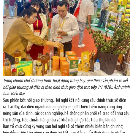
Trong khuôn khổ chương trình, hoạt động trưng bày, giới thiệu sản phẩm và kết
nối giao thương sẽ diễn ra theo hình thức giao dịch trực tiếp 1:1 (B2B). Ảnh minh
hoạ: Hiền Mai
Sau phiên kết nối giao thương, Hội nghị kết nối cung cầu chính thức sẽ diễn
ra. Tại đây, đại diện ngành nông nghiệp sẽ giới thiệu tiềm năng cung ứng
nông sản của tỉnh; các doanh nghiệp, hệ thống phân phối sẽ trao đổi nhu cầu
thị trường, tiêu chuẩn hàng hóa và khả năng hợp tác tiêu thụ lâu dài.
Ban tổ chức cũng kỳ vọng sau hội nghị sẽ có thêm nhiều biên bản ghi nhớ,