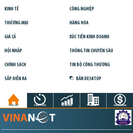
KINH TẾ
CÔNG NGHIỆP
THƯƠNG MẠI
HÀNG HÓA
GIÁ CẢ
XÚC TIẾN KINH DOANH
HỘI NHẬP
THÔNG TIN CHUYÊN SÂU
CHÍNH SÁCH
TIN BỘ CÔNG THƯƠNG
SẮP DIỄN RA
BẢN DESKTOP
TRANG CHỦ
TIN GIỜ CHÓT
THỊ TRƯỜNG
DỰ ÁN
CHỨNG KHOÁN