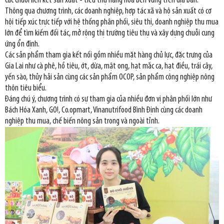
các chuỗi liên kết sản xuất - tiêu thụ hàng hóa bền vững trên địa bàn.
Thông qua chương trình, các doanh nghiệp, hợp tác xã và hộ sản xuất có cơ
hội tiếp xúc trực tiếp với hệ thống phân phối, siêu thị, doanh nghiệp thu mua
lớn để tìm kiếm đối tác, mở rộng thị trường tiêu thụ và xây dựng chuỗi cung
ứng ổn định.
Các sản phẩm tham gia kết nối gồm nhiều mặt hàng chủ lực, đặc trưng của
Gia Lai như cà phê, hồ tiêu, ớt, dừa, mật ong, hạt mắc ca, hạt điều, trái cây,
yến sào, thủy hải sản cùng các sản phẩm OCOP, sản phẩm công nghiệp nông
thôn tiêu biểu.
Đáng chú ý, chương trình có sự tham gia của nhiều đơn vị phân phối lớn như
Bách Hóa Xanh, GO!, Co.opmart, Vinanutrifood Bình Định cùng các doanh
nghiệp thu mua, chế biến nông sản trong và ngoài tỉnh.