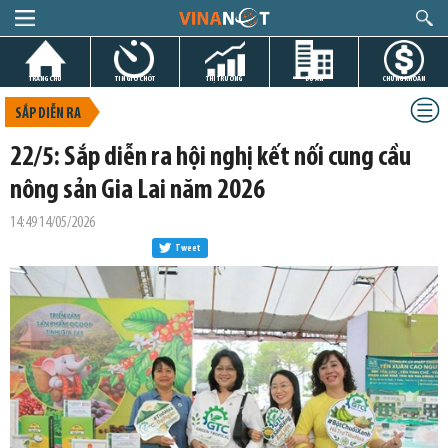
TRANG CHỦ
TIN GIỜ CHÓT
THỊ TRƯỜNG
DỰ ÁN
CHỨNG KHOÁN
SẮP DIỄN RA
22/5: Sắp diễn ra hội nghị kết nối cung cầu
nông sản Gia Lai năm 2026
14:49 14/05/2026
Tweet