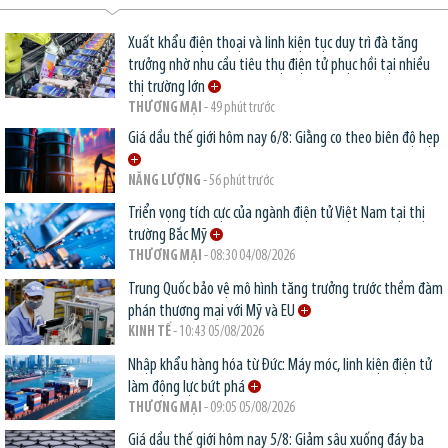
Xuất khẩu điện thoại và linh kiện tục duy trì đà tăng
trưởng nhờ nhu cầu tiêu thụ điện tử phục hồi tại nhiều
thị trường lớn
THƯƠNG MẠI
- 49 phút trước
Giá dầu thế giới hôm nay 6/8: Giằng co theo biên độ hẹp
NĂNG LƯỢNG
- 56 phút trước
Triển vọng tích cực của ngành điện tử Việt Nam tại thị
trường Bắc Mỹ
THƯƠNG MẠI
- 08:30 04/08/2026
Trung Quốc bảo vệ mô hình tăng trưởng trước thềm đàm
phán thương mại với Mỹ và EU
KINH TẾ
- 10:43 05/08/2026
Nhập khẩu hàng hóa từ Đức: Máy móc, linh kiện điện tử
làm động lực bứt phá
THƯƠNG MẠI
- 09:05 05/08/2026
Giá dầu thế giới hôm nay 5/8: Giảm sâu xuống đáy ba