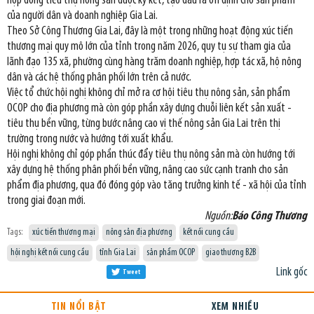
hợp đồng tiêu thụ nông sản được ký kết, tạo đầu ra ổn định cho sản phẩm
của người dân và doanh nghiệp Gia Lai.
Theo Sở Công Thương Gia Lai, đây là một trong những hoạt động xúc tiến
thương mại quy mô lớn của tỉnh trong năm 2026, quy tụ sự tham gia của
lãnh đạo 135 xã, phường cùng hàng trăm doanh nghiệp, hợp tác xã, hộ nông
dân và các hệ thống phân phối lớn trên cả nước.
Việc tổ chức hội nghị không chỉ mở ra cơ hội tiêu thụ nông sản, sản phẩm
OCOP cho địa phương mà còn góp phần xây dựng chuỗi liên kết sản xuất -
tiêu thụ bền vững, từng bước nâng cao vị thế nông sản Gia Lai trên thị
trường trong nước và hướng tới xuất khẩu.
Hội nghị không chỉ góp phần thúc đẩy tiêu thụ nông sản mà còn hướng tới
xây dựng hệ thống phân phối bền vững, nâng cao sức cạnh tranh cho sản
phẩm địa phương, qua đó đóng góp vào tăng trưởng kinh tế - xã hội của tỉnh
trong giai đoạn mới.
Nguồn:
Báo Công Thương
Tags:
xúc tiến thương mại
nông sản địa phương
kết nối cung cầu
hội nghị kết nối cung cầu
tỉnh Gia Lai
sản phẩm OCOP
giao thương B2B
Link gốc
Tweet
TIN NỔI BẬT
XEM NHIỀU