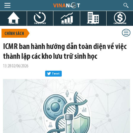
TRANG CHỦ
TIN GIỜ CHÓT
THỊ TRƯỜNG
DỰ ÁN
CHỨNG KHOÁN
CHÍNH SÁCH
ICMR ban hành hướng dẫn toàn diện về việc
thành lập các kho lưu trữ sinh học
13:28 02/06/2026
Tweet