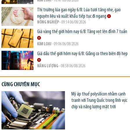
KIM LOẠI
- 10:47 06/08/2026
Thị trường lúa gạo ngày 6/8: Lúa tươi tăng nhẹ, gạo
nguyên liệu và xuất khẩu tiếp tục đi ngang
NÔNG NGHIỆP
- 09:14 06/08/2026
Giá vàng thế giới hôm nay 6/8: Tăng vọt lên đỉnh 7 tuần
KIM LOẠI
- 09:06 06/08/2026
Giá dầu thế giới hôm nay 6/8: Giằng co theo biên độ hẹp
NĂNG LƯỢNG
- 08:58 06/08/2026
CÙNG CHUYÊN MỤC
Mỹ áp thuế polysilicon nhằm cạnh
tranh với Trung Quốc trong lĩnh vực
chip và năng lượng mặt trời