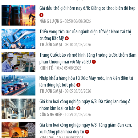
Giá dầu thế giới hôm nay 6/8: Giằng co theo biên độ hẹp
NĂNG LƯỢNG
- 08:58 06/08/2026
Triển vọng tích cực của ngành điện tử Việt Nam tại thị
trường Bắc Mỹ
THƯƠNG MẠI
- 08:30 04/08/2026
Trung Quốc bảo vệ mô hình tăng trưởng trước thềm đàm
phán thương mại với Mỹ và EU
KINH TẾ
- 10:43 05/08/2026
Nhập khẩu hàng hóa từ Đức: Máy móc, linh kiện điện tử
làm động lực bứt phá
THƯƠNG MẠI
- 09:05 05/08/2026
Giá kim loại công nghiệp ngày 6/8: Đà tăng lan rộng ở
nhóm kim loại cơ bản
CÔNG NGHIỆP
- 10:59 06/08/2026
Giá kim loại công nghiệp ngày 6/8: Tăng giảm đan xen,
xu hướng phân hóa duy trì