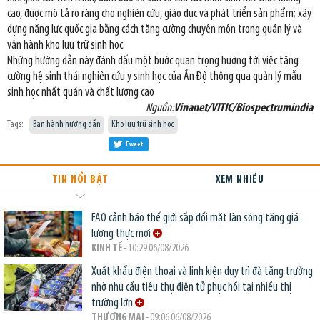
cao, được mô tả rõ ràng cho nghiên cứu, giáo dục và phát triển sản phẩm; xây
dựng năng lực quốc gia bằng cách tăng cường chuyên môn trong quản lý và
vận hành kho lưu trữ sinh học.
Những hướng dẫn này đánh dấu một bước quan trọng hướng tới việc tăng
cường hệ sinh thái nghiên cứu y sinh học của Ấn Độ thông qua quản lý mẫu
sinh học nhất quán và chất lượng cao
Nguồn:
Vinanet/VITIC/Biospectrumindia
Tags:
Ban hành hướng dẫn
Kho lưu trữ sinh học
Tweet
TIN NỔI BẬT
XEM NHIỀU
FAO cảnh báo thế giới sắp đối mặt làn sóng tăng giá
lương thực mới
KINH TẾ
- 10:29 06/08/2026
Xuất khẩu điện thoại và linh kiện duy trì đà tăng trưởng
nhờ nhu cầu tiêu thụ điện tử phục hồi tại nhiều thị
trường lớn
THƯƠNG MẠI
- 09:06 06/08/2026