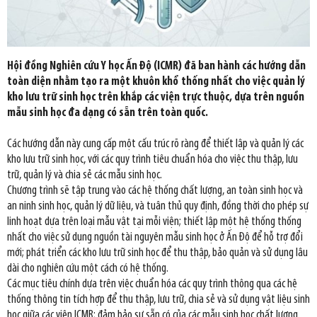
Hội đồng Nghiên cứu Y học Ấn Độ (ICMR) đã ban hành các hướng dẫn
toàn diện nhằm tạo ra một khuôn khổ thống nhất cho việc quản lý
kho lưu trữ sinh học trên khắp các viện trực thuộc, dựa trên nguồn
mẫu sinh học đa dạng có sẵn trên toàn quốc.
Các hướng dẫn này cung cấp một cấu trúc rõ ràng để thiết lập và quản lý các
kho lưu trữ sinh học, với các quy trình tiêu chuẩn hóa cho việc thu thập, lưu
trữ, quản lý và chia sẻ các mẫu sinh học.
Chương trình sẽ tập trung vào các hệ thống chất lượng, an toàn sinh học và
an ninh sinh học, quản lý dữ liệu, và tuân thủ quy định, đồng thời cho phép sự
linh hoạt dựa trên loại mẫu vật tại mỗi viện; thiết lập một hệ thống thống
nhất cho việc sử dụng nguồn tài nguyên mẫu sinh học ở Ấn Độ để hỗ trợ đổi
mới; phát triển các kho lưu trữ sinh học để thu thập, bảo quản và sử dụng lâu
dài cho nghiên cứu một cách có hệ thống.
Các mục tiêu chính dựa trên việc chuẩn hóa các quy trình thông qua các hệ
thống thông tin tích hợp để thu thập, lưu trữ, chia sẻ và sử dụng vật liệu sinh
học giữa các viện ICMR; đảm bảo sự sẵn có của các mẫu sinh học chất lượng