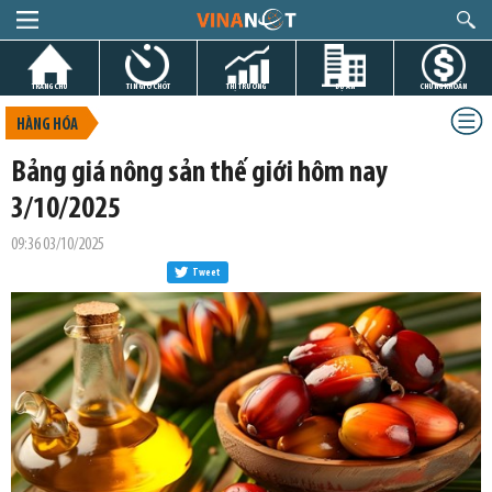
TRANG CHỦ
TIN GIỜ CHÓT
THỊ TRƯỜNG
DỰ ÁN
CHỨNG KHOÁN
HÀNG HÓA
Bảng giá nông sản thế giới hôm nay
3/10/2025
09:36 03/10/2025
Tweet