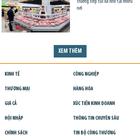
trường tiếp tục lùi nhẹ tại nhiều
nơi
XEM THÊM
KINH TẾ
CÔNG NGHIỆP
THƯƠNG MẠI
HÀNG HÓA
GIÁ CẢ
XÚC TIẾN KINH DOANH
HỘI NHẬP
THÔNG TIN CHUYÊN SÂU
CHÍNH SÁCH
TIN BỘ CÔNG THƯƠNG