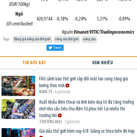
(EUR/100kg)
Ngô
420,9744
-0,18%
-0,24%
5,31%
-0,89%
(US cent/bushel)
Nguồn:
Vinanet/VITIC/Tradingeconomics
Tags:
Bảng giá nông sản thế giới
nông sản thế giới
nông sản
Tweet
TIN NỔI BẬT
XEM NHIỀU
FAO cảnh báo thế giới sắp đối mặt làn sóng tăng giá
lương thực mới
KINH TẾ
- 6 giờ trước
Xuất khẩu điện thoại và linh kiện duy trì đà tăng trưởng
nhờ nhu cầu tiêu thụ điện tử phục hồi tại nhiều thị
trường lớn
THƯƠNG MẠI
- 7 giờ trước
Giá dầu thế giới hôm nay 6/8: Giằng co theo biên độ hẹp