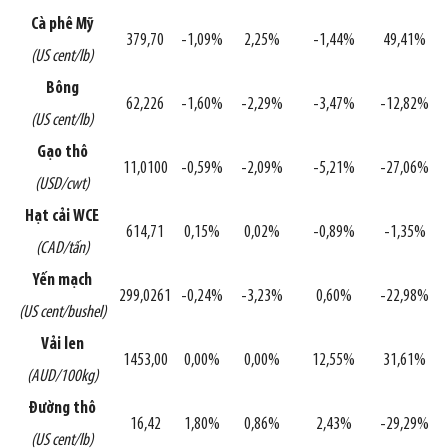
Cà phê Mỹ
379,70
-1,09%
2,25%
-1,44%
49,41%
(US cent/lb)
Bông
62,226
-1,60%
-2,29%
-3,47%
-12,82%
(US cent/lb)
Gạo thô
11,0100
-0,59%
-2,09%
-5,21%
-27,06%
(USD/cwt)
Hạt cải WCE
614,71
0,15%
0,02%
-0,89%
-1,35%
(CAD/tấn)
Yến mạch
299,0261
-0,24%
-3,23%
0,60%
-22,98%
(US cent/bushel)
Vải len
1453,00
0,00%
0,00%
12,55%
31,61%
(AUD/100kg)
Đường thô
16,42
1,80%
0,86%
2,43%
-29,29%
(US cent/lb)