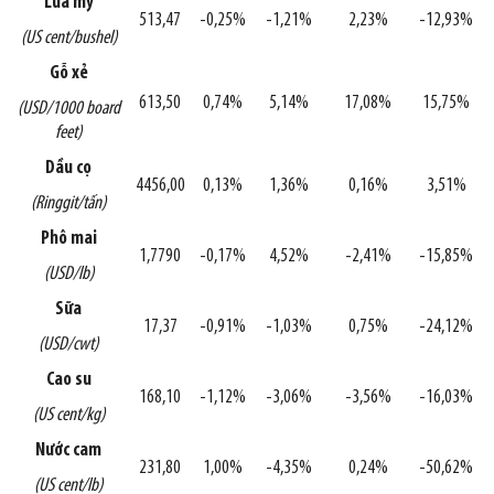
Lúa mỳ
513,47
-0,25%
-1,21%
2,23%
-12,93%
(US cent/bushel)
Gỗ xẻ
613,50
0,74%
5,14%
17,08%
15,75%
(USD/1000 board
feet)
Dầu cọ
4456,00
0,13%
1,36%
0,16%
3,51%
(Ringgit/tấn)
Phô mai
1,7790
-0,17%
4,52%
-2,41%
-15,85%
(USD/lb)
Sữa
17,37
-0,91%
-1,03%
0,75%
-24,12%
(USD/cwt)
Cao su
168,10
-1,12%
-3,06%
-3,56%
-16,03%
(US cent/kg)
Nước cam
231,80
1,00%
-4,35%
0,24%
-50,62%
(US cent/lb)