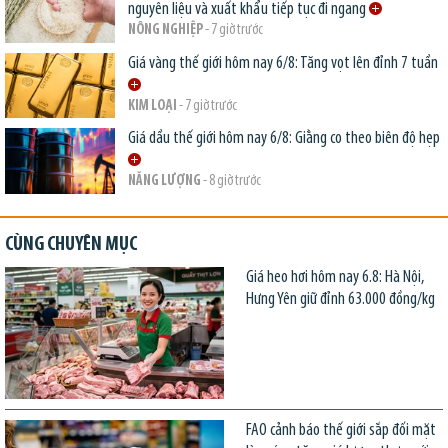
nguyên liệu và xuất khẩu tiếp tục đi ngang
NÔNG NGHIỆP
- 7 giờ trước
Giá vàng thế giới hôm nay 6/8: Tăng vọt lên đỉnh 7 tuần
KIM LOẠI
- 7 giờ trước
Giá dầu thế giới hôm nay 6/8: Giằng co theo biên độ hẹp
NĂNG LƯỢNG
- 8 giờ trước
CÙNG CHUYÊN MỤC
Giá heo hơi hôm nay 6.8: Hà Nội,
Hưng Yên giữ đỉnh 63.000 đồng/kg
FAO cảnh báo thế giới sắp đối mặt