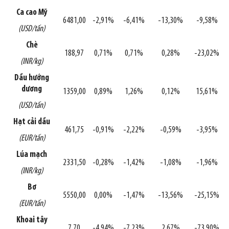
Ca cao Mỹ
6481,00
-2,91%
-6,41%
-13,30%
-9,58%
(USD/tấn)
Chè
188,97
0,71%
0,71%
0,28%
-23,02%
(INR/kg)
Dầu hướng
dương
1359,00
0,89%
1,26%
0,12%
15,61%
(USD/tấn)
Hạt cải dầu
461,75
-0,91%
-2,22%
-0,59%
-3,95%
(EUR/tấn)
Lúa mạch
2331,50
-0,28%
-1,42%
-1,08%
-1,96%
(INR/kg)
Bơ
5550,00
0,00%
-1,47%
-13,56%
-25,15%
(EUR/tấn)
Khoai tây
7,70
-4,94%
-7,23%
2,67%
-73,90%