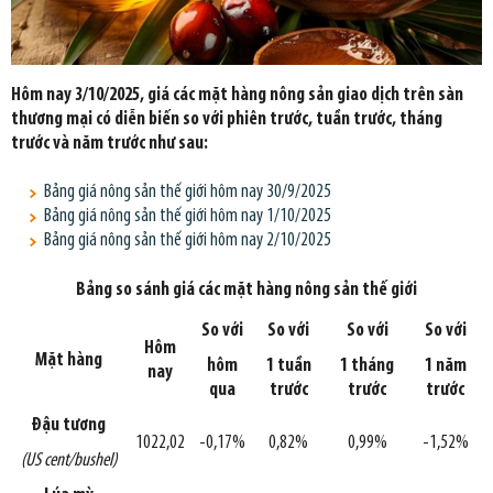
Hôm nay 3/10/2025, giá các mặt hàng nông sản giao dịch trên sàn
thương mại có diễn biến so với phiên trước, tuần trước, tháng
trước và năm trước như sau:
Bảng giá nông sản thế giới hôm nay 30/9/2025
Bảng giá nông sản thế giới hôm nay 1/10/2025
Bảng giá nông sản thế giới hôm nay 2/10/2025
Bảng so sánh giá các mặt hàng nông sản thế giới
So với
So với
So với
So với
Hôm
Mặt hàng
hôm
1 tuần
1 tháng
1 năm
nay
qua
trước
trước
trước
Đậu tương
1022,02
-0,17%
0,82%
0,99%
-1,52%
(US cent/bushel)