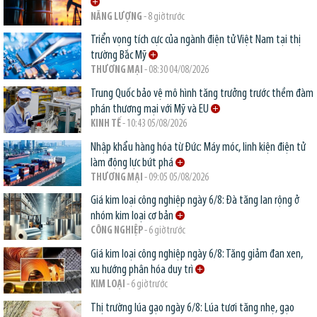
NĂNG LƯỢNG
- 8 giờ trước
Triển vọng tích cực của ngành điện tử Việt Nam tại thị
trường Bắc Mỹ
THƯƠNG MẠI
- 08:30 04/08/2026
Trung Quốc bảo vệ mô hình tăng trưởng trước thềm đàm
phán thương mại với Mỹ và EU
KINH TẾ
- 10:43 05/08/2026
Nhập khẩu hàng hóa từ Đức: Máy móc, linh kiện điện tử
làm động lực bứt phá
THƯƠNG MẠI
- 09:05 05/08/2026
Giá kim loại công nghiệp ngày 6/8: Đà tăng lan rộng ở
nhóm kim loại cơ bản
CÔNG NGHIỆP
- 6 giờ trước
Giá kim loại công nghiệp ngày 6/8: Tăng giảm đan xen,
xu hướng phân hóa duy trì
KIM LOẠI
- 6 giờ trước
Thị trường lúa gạo ngày 6/8: Lúa tươi tăng nhẹ, gạo