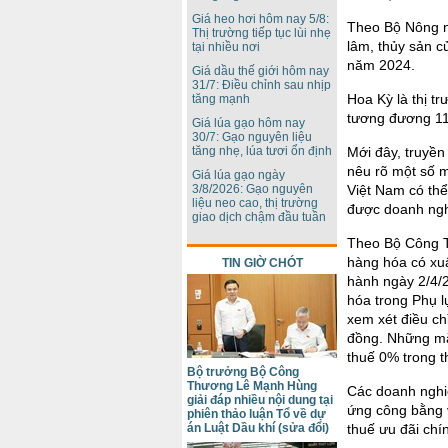
Giá heo hơi hôm nay 5/8:
Theo Bộ Nông n
Thị trường tiếp tục lùi nhẹ
lâm, thủy sản c
tại nhiều nơi
năm 2024.
Giá dầu thế giới hôm nay
31/7: Điều chỉnh sau nhịp
Hoa Kỳ là thị t
tăng mạnh
tương đương 11,
Giá lúa gạo hôm nay
30/7: Gạo nguyên liệu
Mới đây, truyền
tăng nhẹ, lúa tươi ổn định
nêu rõ một số m
Giá lúa gạo ngày
Việt Nam có thể
3/8/2026: Gạo nguyên
liệu neo cao, thị trường
được doanh nghi
giao dịch chậm đầu tuần
Theo Bộ Công T
hàng hóa có xu
TIN GIỜ CHÓT
hành ngày 2/4/
hóa trong Phụ l
xem xét điều ch
đồng. Những mặ
thuế 0% trong th
Bộ trưởng Bộ Công
Thương Lê Mạnh Hùng
Các doanh nghi
giải đáp nhiều nội dung tại
ứng công bằng 
phiên thảo luận Tổ về dự
thuế ưu đãi chín
án Luật Dầu khí (sửa đổi)