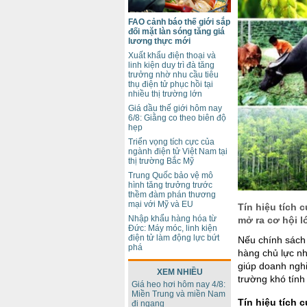
FAO cảnh báo thế giới sắp
đối mặt làn sóng tăng giá
lương thực mới
Xuất khẩu điện thoại và
linh kiện duy trì đà tăng
trưởng nhờ nhu cầu tiêu
thụ điện tử phục hồi tại
nhiều thị trường lớn
Giá dầu thế giới hôm nay
6/8: Giằng co theo biên độ
hẹp
Triển vọng tích cực của
ngành điện tử Việt Nam tại
thị trường Bắc Mỹ
Trung Quốc bảo vệ mô
hình tăng trưởng trước
thềm đàm phán thương
mại với Mỹ và EU
Tín hiệu tích
Nhập khẩu hàng hóa từ
mở ra cơ hội l
Đức: Máy móc, linh kiện
điện tử làm động lực bứt
Nếu chính sách
phá
hàng chủ lực nh
giúp doanh nghi
XEM NHIỀU
trường khó tính
Giá heo hơi hôm nay 4/8:
Miền Trung và miền Nam
Tín hiệu tích 
đi ngang