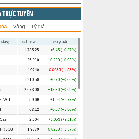
Ả TRỰC TUYẾN
hóa
Vàng
Tỷ giá
 hàng
Giá USD
Thay đổi
1,735.25
+6.45 (+0.37%)
25.010
+0.230 (+0.93%)
4.0740
-0.0635 (-1.53%)
m
1,210.50
+0.70 (+0.06%)
um
2,673.00
+18.30 (+0.69%)
il WTI
59.69
+1.04 (+1.77%)
l
63.12
+0.97 (+1.56%)
 Gas
2.564
+0.053 (+2.11%)
ne RBOB
1.9879
+0.0268 (+1.37%)