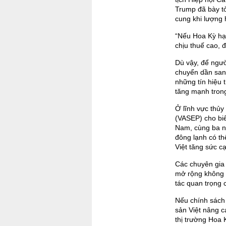
Trump đã bày t
cung khi lượng 
“Nếu Hoa Kỳ hạ
chịu thuế cao, đ
Dù vậy, để ngườ
chuyển dần sang
những tín hiệu 
tăng mạnh trong
Ở lĩnh vực thủy
(VASEP) cho bi
Nam, cùng ba n
đông lạnh có th
Việt tăng sức cạ
Các chuyên gia
mở rộng không c
tác quan trọng 
Nếu chính sách 
sản Việt nâng c
thị trường Hoa 