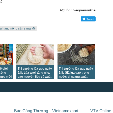
tế.
Nguồn: Haiquanonline
Tweet
ẩu hàng nông sản sang Mỹ
ế giới
Thị trường lúa gạo ngày
Thị trường lúa gạo ngày
 sóng
6/8: Lúa tươi tăng nhẹ,
5/8: Giá lúa gạo trong
thực mới
gạo nguyên liệu và xuất
nước đi ngang, xuất
khẩu tiếp tục đi ngang
khẩu tăng nhẹ
Báo Công Thương
Vietnamexport
VTV Online