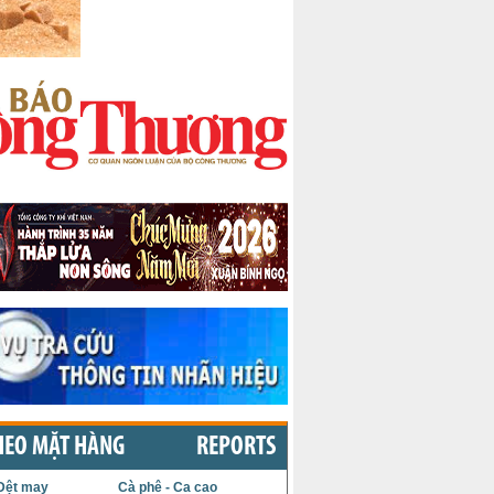
HEO MẶT HÀNG
REPORTS
Dệt may
Cà phê - Ca cao