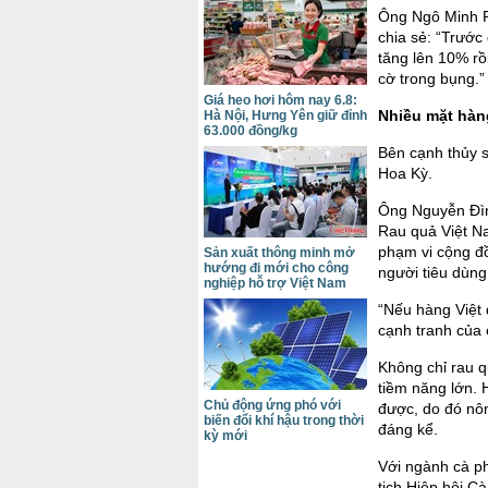
Ông Ngô Minh P
chia sẻ: “Trước
tăng lên 10% rồ
cờ trong bụng.”
Giá heo hơi hôm nay 6.8:
Nhiều mặt hàn
Hà Nội, Hưng Yên giữ đỉnh
63.000 đồng/kg
Bên cạnh thủy 
Hoa Kỳ.
Ông Nguyễn Đìn
Rau quả Việt Na
phạm vi cộng đồ
Sản xuất thông minh mở
hướng đi mới cho công
người tiêu dùng
nghiệp hỗ trợ Việt Nam
“Nếu hàng Việt 
cạnh tranh của 
Không chỉ rau 
tiềm năng lớn. 
Chủ động ứng phó với
được, do đó nô
biến đổi khí hậu trong thời
đáng kể.
kỳ mới
Với ngành cà ph
tịch Hiệp hội C