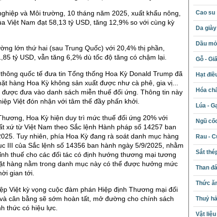
ghiệp và Môi trường, 10 tháng năm 2025, xuất khẩu nông,
Cao su
ủa Việt Nam đạt 58,13 tỷ USD, tăng 12,9% so với cùng kỳ
Da giày
Dầu mỏ 
rường lớn thứ hai (sau Trung Quốc) với 20,4% thị phần,
85 tỷ USD, vẫn tăng 6,2% dù tốc độ tăng có chậm lại.
Gỗ - Gi
 thông quốc tế đưa tin Tổng thống Hoa Kỳ Donald Trump đã
Hạt điề
ặt hàng Hoa Kỳ không sản xuất được như cà phê, gia vị...
Hóa chấ
 được đưa vào danh sách miễn thuế đối ứng. Thông tin này
ệp Việt đón nhận với tâm thế đầy phấn khởi.
Lúa - G
hương, Hoa Kỳ hiện duy trì mức thuế đối ứng 20% với
Ngũ cố
ất xứ từ Việt Nam theo Sắc lệnh Hành pháp số 14257 ban
2025. Tuy nhiên, phía Hoa Kỳ đang rà soát danh mục hàng
Rau - C
ục III của Sắc lệnh số 14356 ban hành ngày 5/9/2025, nhằm
Sắt thé
ỉnh thuế cho các đối tác có định hướng thương mại tương
t hàng nằm trong danh mục này có thể được hưởng mức
Than đ
ời gian tới.
Thức ăn
ệp Việt kỳ vọng cuộc đàm phán Hiệp định Thương mại đối
và cân bằng sẽ sớm hoàn tất, mở đường cho chính sách
Thuỷ hả
h thức có hiệu lực.
Vật liệ