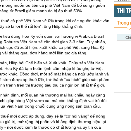
London 
ỏ mong muốn ưu tiên cà phê Việt Nam để bổ sung nguồn
US Whe
THỊ 
hàng từ Brazil giảm mạnh do bị áp thuế 50%.
US Cor
 thuế cà phê Việt Nam về 0% trong khi các nguồn khác vẫn
Trong
ây sẽ là lợi thế rất lớn”, ông Hiệp khẳng định.
US Soy
i tiêu dùng Hoa Kỳ vốn quen với hương vị Arabica Brazil
US Coff
Chỉ
 Robusta Việt Nam sẽ cần thời gian 2-3 năm. Tuy nhiên,
tích cực đã xuất hiện: xuất khẩu cà phê Việt sang Hoa Kỳ
US Sug
 vài tháng qua, đơn hàng mới liên tục gia tăng.
US Cott
 sản, Hiệp hội Chế biến và Xuất khẩu Thủy sản Việt Nam
London
ết: Hoa Kỳ đã tạm hoãn lệnh cấm nhập khẩu ghẹ từ Việt
ước khác. Đồng thời, một số mặt hàng cá ngừ ướp lạnh và
US Coc
ể sớm được áp thuế 0%, trở thành “cú hích” giúp sản phẩm
Rough 
nh tranh trên thị trường tiêu thụ cá ngừ lớn nhất thế giới.
Nguồn Fi
 nhận định, mối quan hệ thương mại hai chiều ngày càng
hỉ giúp hàng Việt vươn xa, mà còn khẳng định vai trò đối
của Việt Nam trong chuỗi cung ứng nông sản toàn cầu.
thuế mới được áp dụng, đây sẽ là “cơ hội vàng” để nông
ao giá trị, mở rộng thị phần và khẳng định thương hiệu tại
Kỳ - nơi được xem là thước đo chất lượng và uy tín của