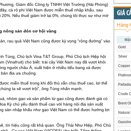
hương, Giám đốc Công ty TNHH Việt Trường (Hải Phòng)
 đây, cá rô phi Việt Nam được miễn thuế nhập khẩu, sau
GIÁ C
i 20%. Nếu thuế giảm trở lại 0%, chúng tôi thực sự như mở
Hàng 
g nông sản đón cơ hội vàng
Mặt
sản, rau quả Việt Nam cũng được kỳ vọng “rộng đường” vào
Gold
h Tùng, Chủ tịch Vina T&T Group, Phó Chủ tịch Hiệp hội
Silver
m (Vinafruit) cho biết: trái cây Việt Nam nay đã vượt khỏi
Copper
ng người châu Á, xuất hiện ở nhiều tiểu bang và được
 bản địa ưa chuộng.
Platinu
được miễn thuế trong khi đối thủ vẫn chịu thuế cao, lợi thế
Palladi
chúng ta sẽ vượt trội”, ông Tùng nhấn mạnh.
Crude O
quả, nhóm gạo và sản phẩm từ gạo cũng được đánh giá có
Brent Oi
Hoa Kỳ chủ yếu đánh thuế cao với hàng nội địa sản xuất
ng sản nhập khẩu như gạo Việt Nam có thể được hưởng lợi
Natural
Gasoli
ê, tín hiệu cũng rất khả quan. Ông Thái Như Hiệp, Phó Chủ
à phê - Ca cao Việt Nam (VICOFA) cho biết: Tổng thống