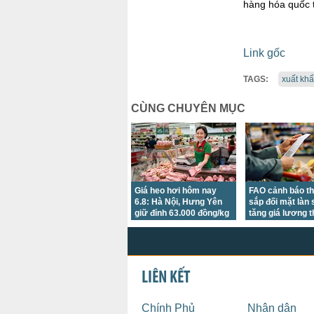
hàng hóa quốc 
Link gốc
TAGS:
xuất kh
CÙNG CHUYÊN MỤC
Giá heo hơi hôm nay
FAO cảnh báo th
6.8: Hà Nội, Hưng Yên
sắp đối mặt làn
giữ đỉnh 63.000 đồng/kg
tăng giá lương 
LIÊN KẾT
Chính Phủ
Nhân dân