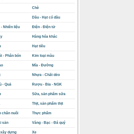
Chè
Dầu - Hạt có dầu
- Nhiên liệu
Điện - Điện tử
ấy
Hàng hóa khác
u
Hạt tiêu
t - Phân bón
Kim loại màu
ạo
Mía - Đường
c
Nhựa - Chất dẻo
ủ - Quả
Rượu - Bia - NGK
p
Sữa, sản phẩm sữa
á
Thịt, sản phẩm thịt
 chăn nuôi
Thực phẩm
i sản
Vàng - Bạc - Đá quý
u xây dựng
Xe