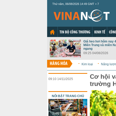
Thứ năm, 06/08/2026 14:49 GMT + 7
TIN BỘ CÔNG THƯƠNG
KINH TẾ
CÔNG
Giá heo hơi hôm nay 4
Miền Trung và miền N
ngang
09:25 04/08/2026
HÀNG HÓA
Kim loại
Năng lượ
Cơ hội v
09:10 14/11/2025
trường 
NỔI BẬT TRANG CHỦ