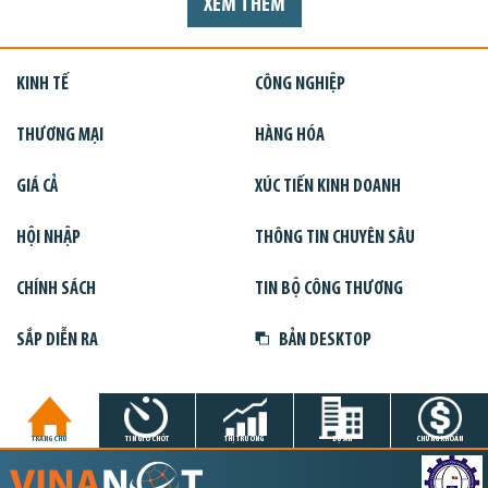
XEM THÊM
KINH TẾ
CÔNG NGHIỆP
THƯƠNG MẠI
HÀNG HÓA
GIÁ CẢ
XÚC TIẾN KINH DOANH
HỘI NHẬP
THÔNG TIN CHUYÊN SÂU
CHÍNH SÁCH
TIN BỘ CÔNG THƯƠNG
SẮP DIỄN RA
BẢN DESKTOP
TRANG CHỦ
TIN GIỜ CHÓT
THỊ TRƯỜNG
DỰ ÁN
CHỨNG KHOÁN