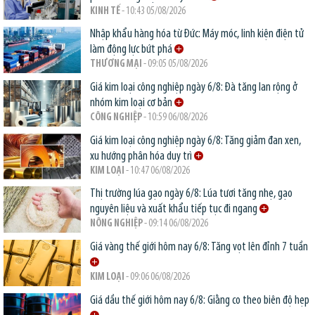
KINH TẾ
- 10:43 05/08/2026
Nhập khẩu hàng hóa từ Đức: Máy móc, linh kiện điện tử
làm động lực bứt phá
THƯƠNG MẠI
- 09:05 05/08/2026
Giá kim loại công nghiệp ngày 6/8: Đà tăng lan rộng ở
nhóm kim loại cơ bản
CÔNG NGHIỆP
- 10:59 06/08/2026
Giá kim loại công nghiệp ngày 6/8: Tăng giảm đan xen,
xu hướng phân hóa duy trì
KIM LOẠI
- 10:47 06/08/2026
Thị trường lúa gạo ngày 6/8: Lúa tươi tăng nhẹ, gạo
nguyên liệu và xuất khẩu tiếp tục đi ngang
NÔNG NGHIỆP
- 09:14 06/08/2026
Giá vàng thế giới hôm nay 6/8: Tăng vọt lên đỉnh 7 tuần
KIM LOẠI
- 09:06 06/08/2026
Giá dầu thế giới hôm nay 6/8: Giằng co theo biên độ hẹp