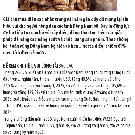
Giá thu mua điều cao nhất trong vài năm gần đây đã mang lại tín
hiệu vui cho người nông dân các tỉnh Đông Nam bộ. Đây là động lực
để họ tiếp tục gắn bó với cây điều, đồng thời tìm kiếm các giải
pháp để nâng cao năng suất và chất lượng sản phẩm. Theo thống
kê, toàn vùng Đông Nam bộ hiện có hơn ...hécta điều, chiếm 61%
diện tích điều cả nước.
ĐỂ XEM CHI TIẾT, VUI LÒNG TẢI
BÁO CÁO
Tháng 2/2025, xuất khẩu hạt điều của Việt Nam sang thị trường Trung Quốc
đạt trên ....nghìn tấn, trị giá ....triệu USD, tăng 48,5% về lượng và tăng
47,5% về trị giá so với tháng 1/2025, so với tháng 2/2024 tăng 105,6% về
lượng và tăng 129,5% về trị giá. Tuy nhiên, tính chung 2 tháng đầu năm
2025, xuất khẩu hạt điều sang thị trường Trung Quốc đạt ....nghìn tấn, trị giá
....triệu USD, giảm 55,7% về lượng và giảm 50% về trị giá so với cùng kỳ năm
2024.
Trong 2 tháng đầu năm 2025, Việt Nam xuất khẩu hạt điều W320 đạt trên
...nghìn tấn, trị giá ....triệu USD, giảm 28,2% về lượng và giảm 5,7% về trị giá
so với cùng kỳ năm ngoái.