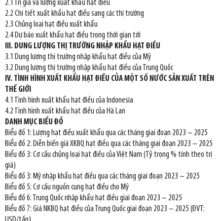
2.1 Trị giá và lượng xuất khẩu hạt điều
2.2 Chi tiết xuất khẩu hạt điều sang các thị trường
2.3 Chủng loại hạt điều xuất khẩu
2.4 Dự báo xuất khẩu hạt điều trong thời gian tới
III. DUNG LƯỢNG THỊ TRƯỜNG NHẬP KHẨU HẠT ĐIỀU
3.1 Dung lượng thị trường nhập khẩu hạt điều của Mỹ
3.2 Dung lượng thị trường nhập khẩu hạt điều của Trung Quốc
IV. TÌNH HÌNH XUẤT KHẨU HẠT ĐIỀU CỦA MỘT SỐ NƯỚC SẢN XUẤT TRÊN
THẾ GIỚI
4.1 Tình hình xuất khẩu hạt điều của Indonesia
4.2 Tình hình xuất khẩu hạt điều của Hà Lan
DANH MỤC BIỂU ĐỒ
Biểu đồ 1: Lượng hạt điều xuất khẩu qua các tháng giai đoạn 2023 – 2025
Biểu đồ 2: Diễn biến giá XKBQ hạt điều qua các tháng giai đoạn 2023 – 2025
Biểu đồ 3: Cơ cấu chủng loại hạt điều của Việt Nam (Tỷ trọng % tính theo trị
giá)
Biểu đồ 3: Mỹ nhập khẩu hạt điều qua các tháng giai đoạn 2023 – 2025
Biểu đồ 5: Cơ cấu nguồn cung hạt điều cho Mỹ
Biểu đồ 6: Trung Quốc nhập khẩu hạt điều giai đoạn 2023 – 2025
Biểu đồ 7: Giá NKBQ hạt điều của Trung Quốc giai đoạn 2023 – 2025 (ĐVT:
USD/tấn)