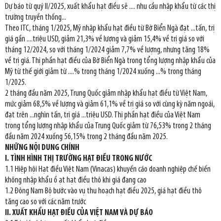
Dự báo từ quý II/2025, xuất khẩu hạt điều sẽ .... nhu cầu nhập khẩu từ các thị
trường truyền thống...
Theo ITC, tháng 1/2025, Mỹ nhập khẩu hạt điều từ Bờ Biển Ngà đạt ...tấn, trị
giá gần ....triệu USD, giảm 21,3% về lượng và giảm 15,4% về trị giá so với
tháng 12/2024, so với tháng 1/2024 giảm 7,7% về lượng, nhưng tăng 18%
về trị giá. Thị phần hạt điều của Bờ Biển Ngà trong tổng lượng nhập khẩu của
Mỹ từ thế giới giảm từ ....% trong tháng 1/2024 xuống ...% trong tháng
1/2025.
2 tháng đầu năm 2025, Trung Quốc giảm nhập khẩu hạt điều từ Việt Nam,
mức giảm 68,5% về lượng và giảm 61,1% về trị giá so với cùng kỳ năm ngoái,
đạt trên ...nghìn tấn, trị giá ...triệu USD. Thị phần hạt điều của Việt Nam
trong tổng lượng nhập khẩu của Trung Quốc giảm từ 76,53% trong 2 tháng
đầu năm 2024 xuống 56,15% trong 2 tháng đầu năm 2025.
NHỮNG NỘI DUNG CHÍNH
I. TÌNH HÌNH THỊ TRƯỜNG HẠT ĐIỀU TRONG NƯỚC
1.1 Hiệp hội Hạt điều Việt Nam (Vinacas) khuyến cáo doanh nghiệp chế biến
không nhập khẩu ồ ạt hạt điều thô khi giá đang cao
1.2 Đông Nam Bộ bước vào vụ thu hoạch hạt điều 2025, giá hạt điều thô
tăng cao so với các năm trước
II. XUẤT KHẨU HẠT ĐIỀU CỦA VIỆT NAM VÀ DỰ BÁO