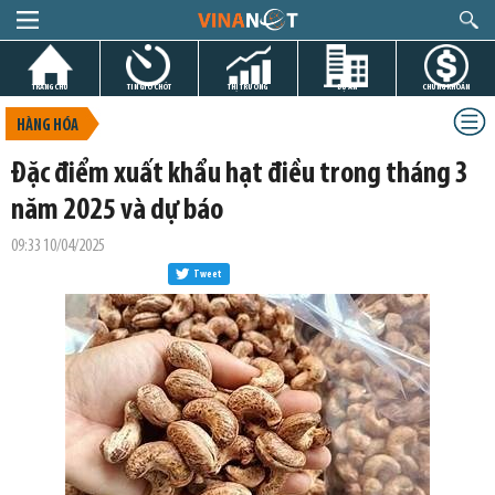
TRANG CHỦ
TIN GIỜ CHÓT
THỊ TRƯỜNG
DỰ ÁN
CHỨNG KHOÁN
HÀNG HÓA
Đặc điểm xuất khẩu hạt điều trong tháng 3
năm 2025 và dự báo
09:33 10/04/2025
Tweet