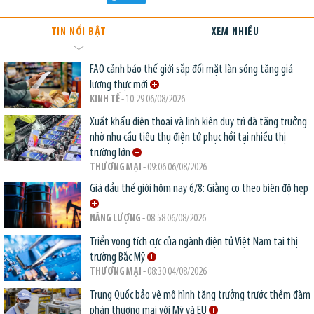
TIN NỔI BẬT
XEM NHIỀU
FAO cảnh báo thế giới sắp đối mặt làn sóng tăng giá
lương thực mới
KINH TẾ
- 10:29 06/08/2026
Xuất khẩu điện thoại và linh kiện duy trì đà tăng trưởng
nhờ nhu cầu tiêu thụ điện tử phục hồi tại nhiều thị
trường lớn
THƯƠNG MẠI
- 09:06 06/08/2026
Giá dầu thế giới hôm nay 6/8: Giằng co theo biên độ hẹp
NĂNG LƯỢNG
- 08:58 06/08/2026
Triển vọng tích cực của ngành điện tử Việt Nam tại thị
trường Bắc Mỹ
THƯƠNG MẠI
- 08:30 04/08/2026
Trung Quốc bảo vệ mô hình tăng trưởng trước thềm đàm
phán thương mại với Mỹ và EU