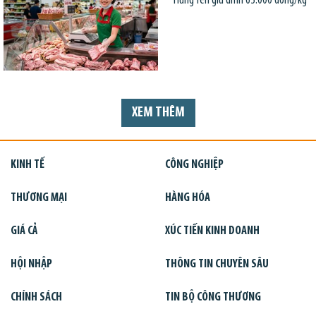
Hưng Yên giữ đỉnh 63.000 đồng/kg
XEM THÊM
KINH TẾ
CÔNG NGHIỆP
THƯƠNG MẠI
HÀNG HÓA
GIÁ CẢ
XÚC TIẾN KINH DOANH
HỘI NHẬP
THÔNG TIN CHUYÊN SÂU
CHÍNH SÁCH
TIN BỘ CÔNG THƯƠNG