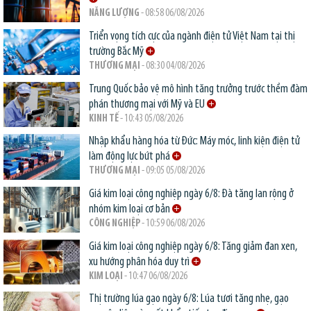
NĂNG LƯỢNG
- 08:58 06/08/2026
Triển vọng tích cực của ngành điện tử Việt Nam tại thị
trường Bắc Mỹ
THƯƠNG MẠI
- 08:30 04/08/2026
Trung Quốc bảo vệ mô hình tăng trưởng trước thềm đàm
phán thương mại với Mỹ và EU
KINH TẾ
- 10:43 05/08/2026
Nhập khẩu hàng hóa từ Đức: Máy móc, linh kiện điện tử
làm động lực bứt phá
THƯƠNG MẠI
- 09:05 05/08/2026
Giá kim loại công nghiệp ngày 6/8: Đà tăng lan rộng ở
nhóm kim loại cơ bản
CÔNG NGHIỆP
- 10:59 06/08/2026
Giá kim loại công nghiệp ngày 6/8: Tăng giảm đan xen,
xu hướng phân hóa duy trì
KIM LOẠI
- 10:47 06/08/2026
Thị trường lúa gạo ngày 6/8: Lúa tươi tăng nhẹ, gạo