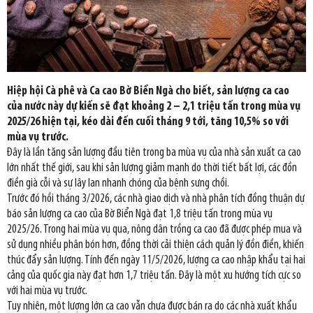
Hiệp hội Cà phê và Ca cao Bờ Biển Ngà cho biết, sản lượng ca cao
của nước này dự kiến sẽ đạt khoảng 2 – 2,1 triệu tấn trong mùa vụ
2025/26 hiện tại, kéo dài đến cuối tháng 9 tới, tăng 10,5% so với
mùa vụ trước.
Đây là lần tăng sản lượng đầu tiên trong ba mùa vụ của nhà sản xuất ca cao
lớn nhất thế giới, sau khi sản lượng giảm mạnh do thời tiết bất lợi, các đồn
điền già cỗi và sự lây lan nhanh chóng của bệnh sưng chồi.
Trước đó hồi tháng 3/2026, các nhà giao dịch và nhà phân tích đồng thuận dự
báo sản lượng ca cao của Bờ Biển Ngà đạt 1,8 triệu tấn trong mùa vụ
2025/26. Trong hai mùa vụ qua, nông dân trồng ca cao đã được phép mua và
sử dụng nhiều phân bón hơn, đồng thời cải thiện cách quản lý đồn điền, khiến
thúc đẩy sản lượng. Tính đến ngày 11/5/2026, lượng ca cao nhập khẩu tại hai
cảng của quốc gia này đạt hơn 1,7 triệu tấn. Đây là một xu hướng tích cực so
với hai mùa vụ trước.
Tuy nhiên, một lượng lớn ca cao vẫn chưa được bán ra do các nhà xuất khẩu