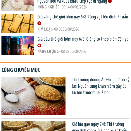
nguyên liệu và xuất khẩu tiếp tục đi ngang
NÔNG NGHIỆP
- 09:14 06/08/2026
Giá vàng thế giới hôm nay 6/8: Tăng vọt lên đỉnh 7 tuần
KIM LOẠI
- 09:06 06/08/2026
Giá dầu thế giới hôm nay 6/8: Giằng co theo biên độ hẹp
NĂNG LƯỢNG
- 08:58 06/08/2026
CÙNG CHUYÊN MỤC
Thị trường đường Ấn Độ lập đỉnh kỷ
lục: Nguồn cung khan hiếm gây áp
lực lớn trước mùa lễ hội
Giá lúa gạo ngày 7/8: Thị trường
giao dịch chậm, giá gạo xuất khẩu