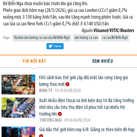
Bờ Biển Nga chưa muốn bán trước khi giá tăng lên.
Phiên giao dịch hôm nay (28/5/2026), giá ca cao London LCCc1 giảm 0,7%
xuống mức 3.130 bảng Anh/tấn, sau khi tăng mạnh trong phiên trước. Giá ca
cao Giá ca cao New York CCc1 giảm 0,7% chốt ở 4.140 USD/tấn.
Nguồn:
Vinanet/VITIC/Reuters
Tags:
Dự báo sản lượng ca cao của Bờ Biển Ngà
sản lượng ca cao
ca cao Bờ Biển Ngà
Tweet
TIN NỔI BẬT
XEM NHIỀU
FAO cảnh báo thế giới sắp đối mặt làn sóng tăng giá
lương thực mới
KINH TẾ
- 10:29 06/08/2026
Xuất khẩu điện thoại và linh kiện duy trì đà tăng trưởng
nhờ nhu cầu tiêu thụ điện tử phục hồi tại nhiều thị
trường lớn
THƯƠNG MẠI
- 09:06 06/08/2026
Giá dầu thế giới hôm nay 6/8: Giằng co theo biên độ hẹp