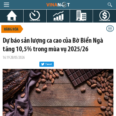
TRANG CHỦ
TIN GIỜ CHÓT
THỊ TRƯỜNG
DỰ ÁN
CHỨNG KHOÁN
HÀNG HÓA
Dự báo sản lượng ca cao của Bờ Biển Ngà
tăng 10,5% trong mùa vụ 2025/26
16:19 28/05/2026
Tweet