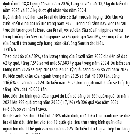
định ở mức 18,8 kg/người vào năm 2026, tăng so với mức 18,7 kg dự kiến cho
năm 2025 và 18,6 kg được ghi nhận vào năm 2024.
Ngành chăn nuôi lợn của Brazil dự kiến sẽ đạt mức sản lượng, tiêu thụ và
xuất khẩu cùng đạt kỷ lục trong năm 2025. Trong bối cảnh này, việc tái cấu
trúc thị trường xuất khẩu của Brazil, với sự dẫn đầu của Philippines và sự
tăng trưởng của Mexico, Singapore và các quốc gia Nam Mỹ, sẽ củng cố vị thế
của Brazil trên bảng xếp hạng toàn cầu", ông Santin cho biết.
TRỨNG
Theo dự báo của ABPA, sản lượng trứng của Brazil năm 2025 dự kiến sẽ đạt
62 tỷ quả, tăng 7,5% so với mức 57,683 tỷ quả trong năm 2024. Dự kiến sản
lượng năm 2026 sẽ tiếp tục tăng lên 65 tỷ quả, tăng 4,8% so với năm 2025.
Dự kiến xuất khẩu của ngành trong năm 2025 sẽ đạt 40.000 tấn, tăng
116,6% so với năm 2024. Dự kiến năm 2026, kim ngạch xuất khẩu sẽ tiếp tục
tăng 16%, đạt 45.000 tấn.
Mức tiêu thụ bình quân đầu người dự kiến sẽ tăng từ 269 quả/người từ năm
2024 lên 288 quả trong năm 2025 (+7,1%) và 306 quả vào năm 2026
(+6,3% so với năm trước).
Ông Ricardo Santin - Chủ tịch ABPA nhận định, mức tiêu thụ mạnh mẽ sẽ đưa
Brazil lần đầu tiên lọt vào top 10 quốc gia tiêu thụ trứng bình quân đầu
người lớn nhất thế giới vào cuối năm 2025. Dự kiến tiêu thụ sẽ tiếp tục tăng