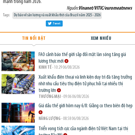
mạnh trong năm 2026.
Nguồn:
Vinanet/VITIC/euromeatnews
Tags:
Dự báo về sản lượng và xuất khẩu thịt của Brazil năm 2025 - 2026
Tweet
TIN NỔI BẬT
XEM NHIỀU
FAO cảnh báo thế giới sắp đối mặt làn sóng tăng giá
lương thực mới
KINH TẾ
- 10:29 06/08/2026
Xuất khẩu điện thoại và linh kiện duy trì đà tăng trưởng
nhờ nhu cầu tiêu thụ điện tử phục hồi tại nhiều thị
trường lớn
THƯƠNG MẠI
- 09:06 06/08/2026
Giá dầu thế giới hôm nay 6/8: Giằng co theo biên độ hẹp
NĂNG LƯỢNG
- 08:58 06/08/2026
Triển vọng tích cực của ngành điện tử Việt Nam tại thị