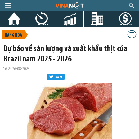
TRANG CHỦ
TIN GIỜ CHÓT
THỊ TRƯỜNG
DỰ ÁN
CHỨNG KHOÁN
HÀNG HÓA
Dự báo về sản lượng và xuất khẩu thịt của
Brazil năm 2025 - 2026
16:23 26/08/2025
Tweet