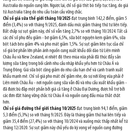
Australia do nguồn cung lớn. Ngược lại, chỉ số giá thịt bò tiếp tục tăng, do giá
từ Australia tăng do nhu cầu toàn cầu vững chắc.
Chỉ số giá sữa thế giới tháng 10/2025
đạt trung bình 142,2 điểm, giảm 5
điểm (3,4%) so với tháng 9/2025, đánh dấu mức giảm tháng thứ tư liên tiếp.
Bất chấp sự sụt giảm này, chỉ số vẫn tăng 2,7% so với tháng 10/2024. Tất cả
các chỉ số phụ đều giảm - bơ giảm 6,5%, sữa bột nguyên kem giảm 6%, sữa
bột tách béo giảm 4% và pho mát giảm 1,5%. Sự sụt giảm liên tục của chỉ
số giá bơ phần lớn phản ánh nguồn cung xuất khẩu dồi dào từ Liên minh
Châu Âu và New Zealand, vì nhiệt độ theo mùa vừa phải đã thúc đẩy sản
lượng sữa tăng trong bối cảnh nhu cầu nhập khẩu yếu hơn từ Châu Á và
Trung Đông. Giá sữa bột cũng giảm do nhu cầu hạn chế và cạnh tranh xuất
khẩu mạnh mẽ. Chỉ số giá pho mát chỉ giảm nhẹ, do sự nới lỏng vừa phải ở
Liên minh Châu Âu - nơi nguồn cung sữa vẫn đủ và nhu cầu xuất khẩu giảm -
đã được bù đắp một phần bởi giá cả tăng ở Châu Đại Dương, được hỗ trợ bởi
các đơn đặt hàng vững chắc từ Châu Á và nguồn cung đầu mùa thắt chặt
hơn.
Chỉ số giá đường thế giới tháng 10/2025
đạt trung bình 94,1 điểm, giảm
5,3 điểm (5,3%) so với tháng 9/2025. Đây là tháng giảm thứ hai liên tiếp và
giảm 35,4 điểm (27,4%) so với tháng 10/2024 và xuống mức thấp nhất kể từ
tháng 12/2020. Sự sụt giảm này chủ yếu do kỳ vọng về nguồn cung đường