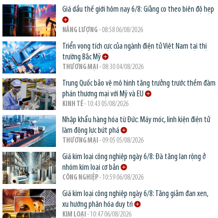
Giá dầu thế giới hôm nay 6/8: Giằng co theo biên độ hẹp
NĂNG LƯỢNG
- 08:58 06/08/2026
Triển vọng tích cực của ngành điện tử Việt Nam tại thị
trường Bắc Mỹ
THƯƠNG MẠI
- 08:30 04/08/2026
Trung Quốc bảo vệ mô hình tăng trưởng trước thềm đàm
phán thương mại với Mỹ và EU
KINH TẾ
- 10:43 05/08/2026
Nhập khẩu hàng hóa từ Đức: Máy móc, linh kiện điện tử
làm động lực bứt phá
THƯƠNG MẠI
- 09:05 05/08/2026
Giá kim loại công nghiệp ngày 6/8: Đà tăng lan rộng ở
nhóm kim loại cơ bản
CÔNG NGHIỆP
- 10:59 06/08/2026
Giá kim loại công nghiệp ngày 6/8: Tăng giảm đan xen,
xu hướng phân hóa duy trì
KIM LOẠI
- 10:47 06/08/2026