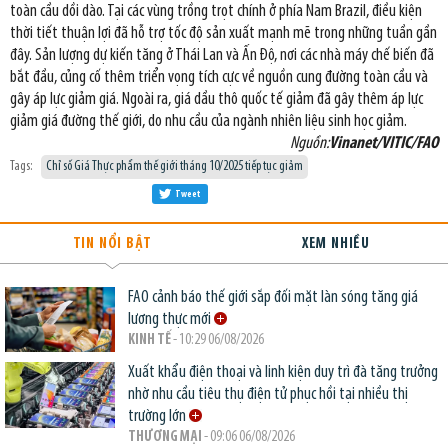
toàn cầu dồi dào. Tại các vùng trồng trọt chính ở phía Nam Brazil, điều kiện
thời tiết thuận lợi đã hỗ trợ tốc độ sản xuất mạnh mẽ trong những tuần gần
đây. Sản lượng dự kiến tăng ở Thái Lan và Ấn Độ, nơi các nhà máy chế biến đã
bắt đầu, củng cố thêm triển vọng tích cực về nguồn cung đường toàn cầu và
gây áp lực giảm giá. Ngoài ra, giá dầu thô quốc tế giảm đã gây thêm áp lực
giảm giá đường thế giới, do nhu cầu của ngành nhiên liệu sinh học giảm.
Nguồn:
Vinanet/VITIC/FAO
Tags:
Chỉ số Giá Thực phẩm thế giới tháng 10/2025 tiếp tục giảm
Tweet
TIN NỔI BẬT
XEM NHIỀU
FAO cảnh báo thế giới sắp đối mặt làn sóng tăng giá
lương thực mới
KINH TẾ
- 10:29 06/08/2026
Xuất khẩu điện thoại và linh kiện duy trì đà tăng trưởng
nhờ nhu cầu tiêu thụ điện tử phục hồi tại nhiều thị
trường lớn
THƯƠNG MẠI
- 09:06 06/08/2026