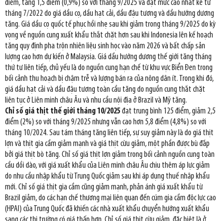
điểm, tăng 1,5 điểm (0,9%) so với tháng 9/2025 và đạt mức cao nhất kể từ
tháng 7/2022 do giá dầu cọ, dầu hạt cải, dầu đậu tương và dầu hướng dương
tăng. Giá dầu cọ quốc tế phục hồi nhẹ sau khi giảm trong tháng 9/2025 do kỳ
vọng về nguồn cung xuất khẩu thắt chặt hơn sau khi Indonesia lên kế hoạch
tăng quy định pha trộn nhiên liệu sinh học vào năm 2026 và bất chấp sản
lượng cao hơn dự kiến ở Malaysia. Giá dầu hướng dương thế giới tăng tháng
thứ tư liên tiếp, chủ yếu là do nguồn cung hạn chế từ khu vực Biển Đen trong
bối cảnh thu hoạch bị chậm trễ và lượng bán ra của nông dân ít. Trong khi đó,
giá dầu hạt cải và dầu đậu tương toàn cầu tăng do nguồn cung thắt chặt
liên tục ở Liên minh châu Âu và nhu cầu nội địa ở Brazil và Mỹ tăng.
Chỉ số giá thịt thế giới tháng 10/2025
đạt trung bình 125 điểm, giảm 2,5
điểm (2%) so với tháng 9/2025 nhưng vẫn cao hơn 5,8 điểm (4,8%) so với
tháng 10/2024. Sau tám tháng tăng liên tiếp, sự suy giảm này là do giá thịt
lợn và thịt gia cầm giảm mạnh và giá thịt cừu giảm, một phần được bù đắp
bởi giá thịt bò tăng. Chỉ số giá thịt lợn giảm trong bối cảnh nguồn cung toàn
cầu dồi dào, với giá xuất khẩu của Liên minh châu Âu chịu thêm áp lực giảm
do nhu cầu nhập khẩu từ Trung Quốc giảm sau khi áp dụng thuế nhập khẩu
mới. Chỉ số giá thịt gia cầm cũng giảm mạnh, phản ánh giá xuất khẩu từ
Brazil giảm, do các hạn chế thương mại liên quan đến cúm gia cầm độc lực cao
(HPAI) của Trung Quốc đã khiến các nhà xuất khẩu chuyển hướng xuất khẩu
sang các thị trường có giá thấp hơn. Chỉ số giá thịt cừu giảm, đặc biệt là ở