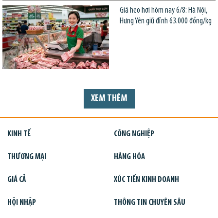
Giá heo hơi hôm nay 6/8: Hà Nội,
Hưng Yên giữ đỉnh 63.000 đồng/kg
XEM THÊM
KINH TẾ
CÔNG NGHIỆP
THƯƠNG MẠI
HÀNG HÓA
GIÁ CẢ
XÚC TIẾN KINH DOANH
HỘI NHẬP
THÔNG TIN CHUYÊN SÂU