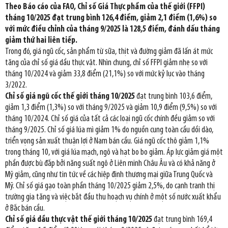
Theo Báo cáo của FAO, Chỉ số Giá Thực phẩm của thế giới (FFPI)
tháng 10/2025 đạt trung bình 126,4 điểm, giảm 2,1 điểm (1,6%) so
với mức điều chỉnh của tháng 9/2025 là 128,5 điểm, đánh dấu tháng
giảm thứ hai liên tiếp.
Trong đó, giá ngũ cốc, sản phẩm từ sữa, thịt và đường giảm đã lấn át mức
tăng của chỉ số giá dầu thực vật. Nhìn chung, chỉ số FFPI giảm nhẹ so với
tháng 10/2024 và giảm 33,8 điểm (21,1%) so với mức kỷ lục vào tháng
3/2022.
Chỉ số giá ngũ cốc thế giới tháng 10/2025
đạt trung bình 103,6 điểm,
giảm 1,3 điểm (1,3%) so với tháng 9/2025 và giảm 10,9 điểm (9,5%) so với
tháng 10/2024. Chỉ số giá của tất cả các loại ngũ cốc chính đều giảm so với
tháng 9/2025. Chỉ số giá lúa mì giảm 1% do nguồn cung toàn cầu dồi dào,
triển vọng sản xuất thuận lợi ở Nam bán cầu. Giá ngũ cốc thô giảm 1,1%
trong tháng 10, với giá lúa mạch, ngô và hạt bo bo giảm. Áp lực giảm giá một
phần được bù đắp bởi năng suất ngô ở Liên minh Châu Âu và có khả năng ở
Mỹ giảm, cũng như tin tức về các hiệp định thương mại giữa Trung Quốc và
Mỹ. Chỉ số giá gạo toàn phần tháng 10/2025 giảm 2,5%, do cạnh tranh thị
trường gia tăng và việc bắt đầu thu hoạch vụ chính ở một số nước xuất khẩu
ở Bắc bán cầu.
Chỉ số giá dầu thực vật thế giới tháng 10/2025
đạt trung bình 169,4