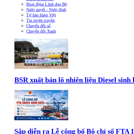
Hoạt động Lãnh đạo Bộ
Nghị quyết - Nghị định
Tự hào hàng Việt
Tin tuyên truyền
Chuyển đổi số
Chuyển đổi Xanh
BSR xuất bán lô nhiên liệu Diesel sinh
Sắp diễn ra Lễ công bố Bộ chỉ số FTA