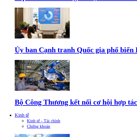
Ủy ban Cạnh tranh Quốc gia phổ biến L
Bộ Công Thương kết nối cơ hội hợp tác
Kinh tế
Kinh tế - Tài chính
Chứng khoán