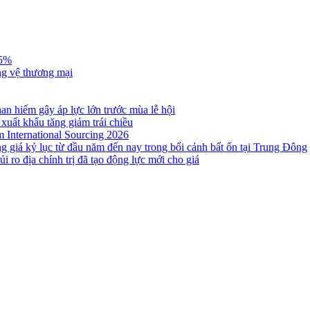
,5%
ng vệ thương mại
n hiếm gây áp lực lớn trước mùa lễ hội
 xuất khẩu tăng giảm trái chiều
m International Sourcing 2026
g giá kỷ lục từ đầu năm đến nay trong bối cảnh bất ổn tại Trung Đông
i ro địa chính trị đã tạo động lực mới cho giá