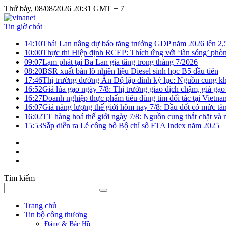
Thứ bảy, 08/08/2026 20:31 GMT + 7
Tin giờ chót
14:10
Thái Lan nâng dự báo tăng trưởng GDP năm 2026 lên 2
10:00
Thực thi Hiệp định RCEP: Thích ứng với ‘làn sóng’ phò
09:07
Lạm phát tại Ba Lan gia tăng trong tháng 7/2026
08:20
BSR xuất bán lô nhiên liệu Diesel sinh học B5 đầu tiên
17:46
Thị trường đường Ấn Độ lập đỉnh kỷ lục: Nguồn cung kha
16:52
Giá lúa gạo ngày 7/8: Thị trường giao dịch chậm, giá gạo
16:27
Doanh nghiệp thực phẩm tiêu dùng tìm đối tác tại Vietna
16:07
Giá năng lượng thế giới hôm nay 7/8: Dầu đốt có mức tăn
16:02
TT hàng hoá thế giới ngày 7/8: Nguồn cung thắt chặt và rủ
15:53
Sắp diễn ra Lễ công bố Bộ chỉ số FTA Index năm 2025
Tìm kiếm
Trang chủ
Tin bộ công thương
Đảng & Bác Hồ