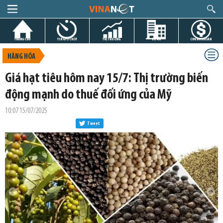
TRANG CHỦ
TIN GIỜ CHÓT
THỊ TRƯỜNG
DỰ ÁN
CHỨNG KHOÁN
HÀNG HÓA
Giá hạt tiêu hôm nay 15/7: Thị trường biến
động mạnh do thuế đối ứng của Mỹ
10:07 15/07/2025
Tweet