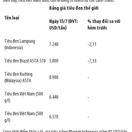
hiện nay, tiêu Việt Nam được cho là đang có nhiều lợi thế cạnh tranh.
Bảng giá tiêu đen thế giới
Tên loại
Ngày 15/7 (ĐVT:
% thay đổi so với
USD/tấn)
hôm trước
Tiêu đen Lampung
7.240
-2,11
(Indonesia)
Tiêu đen Brazil ASTA 570
5.800
-7,33
Tiêu đen Kuching
8.900
-
(Malaysia) ASTA
Tiêu đen Việt Nam (500
6.440
-
g/l)
Tiêu đen Việt Nam (500
6.570
-
g/l)