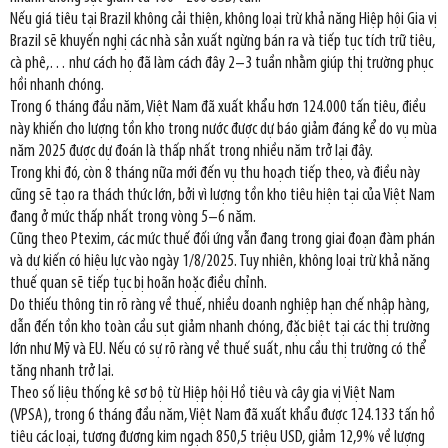
Nếu giá tiêu tại Brazil không cải thiện, không loại trừ khả năng Hiệp hội Gia vị
Brazil sẽ khuyến nghị các nhà sản xuất ngừng bán ra và tiếp tục tích trữ tiêu,
cà phê,… như cách họ đã làm cách đây 2–3 tuần nhằm giúp thị trường phục
hồi nhanh chóng.
Trong 6 tháng đầu năm, Việt Nam đã xuất khẩu hơn 124.000 tấn tiêu, điều
này khiến cho lượng tồn kho trong nước được dự báo giảm đáng kể do vụ mùa
năm 2025 được dự đoán là thấp nhất trong nhiều năm trở lại đây.
Trong khi đó, còn 8 tháng nữa mới đến vụ thu hoạch tiếp theo, và điều này
cũng sẽ tạo ra thách thức lớn, bởi vì lượng tồn kho tiêu hiện tại của Việt Nam
đang ở mức thấp nhất trong vòng 5–6 năm.
Cũng theo Ptexim, các mức thuế đối ứng vẫn đang trong giai đoạn đàm phán
và dự kiến có hiệu lực vào ngày 1/8/2025. Tuy nhiên, không loại trừ khả năng
thuế quan sẽ tiếp tục bị hoãn hoặc điều chỉnh.
Do thiếu thông tin rõ ràng về thuế, nhiều doanh nghiệp hạn chế nhập hàng,
dẫn đến tồn kho toàn cầu sụt giảm nhanh chóng, đặc biệt tại các thị trường
lớn như Mỹ và EU. Nếu có sự rõ ràng về thuế suất, nhu cầu thị trường có thể
tăng nhanh trở lại.
Theo số liệu thống kê sơ bộ từ Hiệp hội Hồ tiêu và cây gia vị Việt Nam
(VPSA), trong 6 tháng đầu năm, Việt Nam đã xuất khẩu được 124.133 tấn hồ
tiêu các loại, tương đương kim ngạch 850,5 triệu USD, giảm 12,9% về lượng