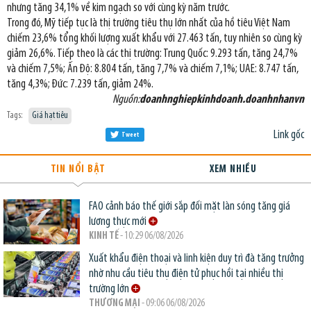
nhưng tăng 34,1% về kim ngạch so với cùng kỳ năm trước.
Trong đó, Mỹ tiếp tục là thị trường tiêu thụ lớn nhất của hồ tiêu Việt Nam
chiếm 23,6% tổng khối lượng xuất khẩu với 27.463 tấn, tuy nhiên so cùng kỳ
giảm 26,6%. Tiếp theo là các thị trường: Trung Quốc: 9.293 tấn, tăng 24,7%
và chiếm 7,5%; Ấn Độ: 8.804 tấn, tăng 7,7% và chiếm 7,1%; UAE: 8.747 tấn,
tăng 4,3%; Đức: 7.239 tấn, giảm 24%.
Nguồn:
doanhnghiepkinhdoanh.doanhnhanvn
Tags:
Giá hạt tiêu
Link gốc
Tweet
TIN NỔI BẬT
XEM NHIỀU
FAO cảnh báo thế giới sắp đối mặt làn sóng tăng giá
lương thực mới
KINH TẾ
- 10:29 06/08/2026
Xuất khẩu điện thoại và linh kiện duy trì đà tăng trưởng
nhờ nhu cầu tiêu thụ điện tử phục hồi tại nhiều thị
trường lớn
THƯƠNG MẠI
- 09:06 06/08/2026