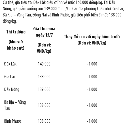
Cụ thể, giá tiêu tại Đắk Lắk điều chỉnh về mức 140.000 đồng/kg. Tại Đắk
Nông, giá giảm xuống còn 139.000 đồng/kg. Các địa phương khác như: Gia Lai,
Bà Rịa – Vũng Tàu, Đồng Nai và Bình Phước, giá tiêu phổ biến ở mức 138.000
đồng/kg.
Giá thu mua
Thị trường
ngày 15/7
Thay đổi so với ngày hôm trước
(khu vực
(Đơn vị: VNĐ/kg)
(Đơn vị:
khảo sát)
VNĐ/kg)
Đắk Lắk
140.000
-1.000
Gia Lai
138.000
-1.000
Đắk Nông
139.000
-1.000
Bà Rịa – Vũng
138.000
-1.000
Tàu
Bình Phước
138.000
-1.000