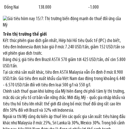
Đồng Nai
138.000
-1.000
Trên thị trường thế giới
Kết thúc phiên giao dịch gần nhất, Hiệp hội Hồ tiêu Quốc tế (IPC) cho biết,
tiêu đen Indonesia được báo giá ở mức 7.240 USD/tấn, giảm 152 USD/tấn so
với phiên giao dịch trước.
Đáng chú ý, giá tiêu đen Brazil ASTA 570 giảm tới 425 USD/tấn, chỉ còn 5.800
USD/tấn.
Tại các nhà sản xuất khác, tiêu đen ASTA Malaysia vẫn ổn định ở mức 8.900
USD/tấn. Giá tiêu đen xuất khẩu của Việt Nam dao động trong khoảng 6.440
- 6.570 USD/tấn đối với tiêu đen loại 500 g/l và 550 g/l.
Chính sách thuế quan khó lường của Mỹ hiện đang chi phối tâm lý thị trường,
mặc dù các yếu tố cơ bản vẫn vững chắc. Mới đây, Mỹ - quốc gia nhập khẩu và
tiêu thụ hồ tiêu lớn nhất thế giới đã công bố mức thuế đối ứng rất cao lên
đến 50% đối với Brazil và 32% với Indonesia.
Ngoài ra thì Mỹ cũng dự kiến áp thuế lên các quốc gia sản xuất tiêu hàng đầu
khác như Malaysia ở mức 25%, Sri Lanka là 30%, Mexico 30%. Trong bối cảnh