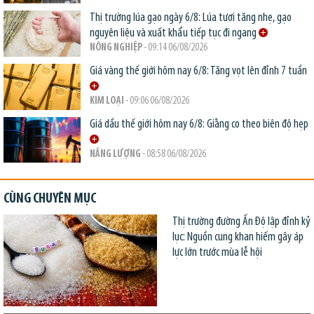
Thị trường lúa gạo ngày 6/8: Lúa tươi tăng nhẹ, gạo
nguyên liệu và xuất khẩu tiếp tục đi ngang
NÔNG NGHIỆP
- 09:14 06/08/2026
Giá vàng thế giới hôm nay 6/8: Tăng vọt lên đỉnh 7 tuần
KIM LOẠI
- 09:06 06/08/2026
Giá dầu thế giới hôm nay 6/8: Giằng co theo biên độ hẹp
NĂNG LƯỢNG
- 08:58 06/08/2026
CÙNG CHUYÊN MỤC
Thị trường đường Ấn Độ lập đỉnh kỷ
lục: Nguồn cung khan hiếm gây áp
lực lớn trước mùa lễ hội