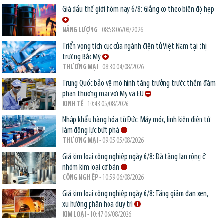
Giá dầu thế giới hôm nay 6/8: Giằng co theo biên độ hẹp
NĂNG LƯỢNG
- 08:58 06/08/2026
Triển vọng tích cực của ngành điện tử Việt Nam tại thị
trường Bắc Mỹ
THƯƠNG MẠI
- 08:30 04/08/2026
Trung Quốc bảo vệ mô hình tăng trưởng trước thềm đàm
phán thương mại với Mỹ và EU
KINH TẾ
- 10:43 05/08/2026
Nhập khẩu hàng hóa từ Đức: Máy móc, linh kiện điện tử
làm động lực bứt phá
THƯƠNG MẠI
- 09:05 05/08/2026
Giá kim loại công nghiệp ngày 6/8: Đà tăng lan rộng ở
nhóm kim loại cơ bản
CÔNG NGHIỆP
- 10:59 06/08/2026
Giá kim loại công nghiệp ngày 6/8: Tăng giảm đan xen,
xu hướng phân hóa duy trì
KIM LOẠI
- 10:47 06/08/2026