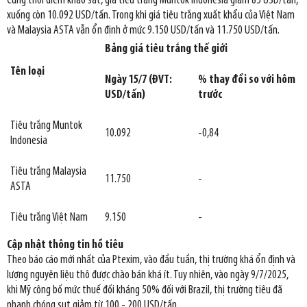
Cùng thời điểm khảo sát, giá tiêu trắng Muntok Indonesia giảm 85 USD/tấn,
xuống còn 10.092 USD/tấn. Trong khi giá tiêu trắng xuất khẩu của Việt Nam
và Malaysia ASTA vẫn ổn định ở mức 9.150 USD/tấn và 11.750 USD/tấn.
Bảng giá tiêu trắng thế giới
Tên loại
Ngày 15/7 (ĐVT:
% thay đổi so với hôm
USD/tấn)
trước
Tiêu trắng Muntok
10.092
-0,84
Indonesia
Tiêu trắng Malaysia
11.750
-
ASTA
Tiêu trắng Việt Nam
9.150
-
Cập nhật thông tin hồ tiêu
Theo báo cáo mới nhất của Ptexim, vào đầu tuần, thị trường khá ổn định và
lượng nguyên liệu thô được chào bán khá ít. Tuy nhiên, vào ngày 9/7/2025,
khi Mỹ công bố mức thuế đối kháng 50% đối với Brazil, thị trường tiêu đã
nhanh chóng sụt giảm từ 100 - 200 USD/tấn.