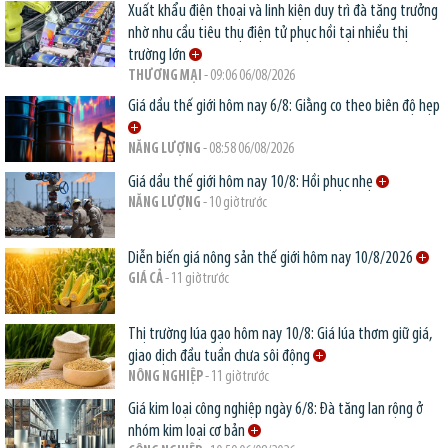
Xuất khẩu điện thoại và linh kiện duy trì đà tăng trưởng
nhờ nhu cầu tiêu thụ điện tử phục hồi tại nhiều thị
trường lớn
THƯƠNG MẠI
- 09:06 06/08/2026
Giá dầu thế giới hôm nay 6/8: Giằng co theo biên độ hẹp
NĂNG LƯỢNG
- 08:58 06/08/2026
Giá dầu thế giới hôm nay 10/8: Hồi phục nhẹ
NĂNG LƯỢNG
- 10 giờ trước
Diễn biến giá nông sản thế giới hôm nay 10/8/2026
GIÁ CẢ
- 11 giờ trước
Thị trường lúa gạo hôm nay 10/8: Giá lúa thơm giữ giá,
giao dịch đầu tuần chưa sôi động
NÔNG NGHIỆP
- 11 giờ trước
Giá kim loại công nghiệp ngày 6/8: Đà tăng lan rộng ở
nhóm kim loại cơ bản