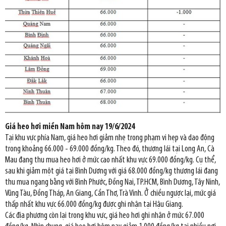
Giá heo hơi miền Nam hôm nay 19/6/2024
Tại khu vực phía Nam, giá heo hơi giảm nhẹ trong phạm vi hẹp và dao động
trong khoảng 66.000 - 69.000 đồng/kg. Theo đó, thương lái tại Long An, Cà
Mau đang thu mua heo hơi ở mức cao nhất khu vực 69.000 đồng/kg. Cụ thể,
sau khi giảm một giá tại Bình Dương với giá 68.000 đồng/kg thương lái đang
thu mua ngang bằng với Bình Phước, Đồng Nai, TP.HCM, Bình Dương, Tây Ninh,
Vũng Tàu, Đồng Tháp, An Giang, Cần Thơ, Trà Vinh. Ở chiều ngược lại, mức giá
thấp nhất khu vực 66.000 đồng/kg được ghi nhận tại Hậu Giang.
Các địa phương còn lại trong khu vực, giá heo hơi ghi nhận ở mức 67.000