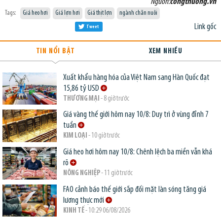
Nguồn:
congthuong.vn
Tags:
Giá heo hơi
Giá lợn hơi
Giá thịt lợn
ngành chăn nuôi
Link gốc
Tweet
TIN NỔI BẬT
XEM NHIỀU
Xuất khẩu hàng hóa của Việt Nam sang Hàn Quốc đạt
15,86 tỷ USD
THƯƠNG MẠI
- 8 giờ trước
Giá vàng thế giới hôm nay 10/8: Duy trì ở vùng đỉnh 7
tuần
KIM LOẠI
- 10 giờ trước
Giá heo hơi hôm nay 10/8: Chênh lệch ba miền vẫn khá
rõ
NÔNG NGHIỆP
- 11 giờ trước
FAO cảnh báo thế giới sắp đối mặt làn sóng tăng giá
lương thực mới
KINH TẾ
- 10:29 06/08/2026