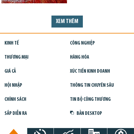
XEM THÊM
KINH TẾ
CÔNG NGHIỆP
THƯƠNG MẠI
HÀNG HÓA
GIÁ CẢ
XÚC TIẾN KINH DOANH
HỘI NHẬP
THÔNG TIN CHUYÊN SÂU
CHÍNH SÁCH
TIN BỘ CÔNG THƯƠNG
SẮP DIỄN RA
BẢN DESKTOP