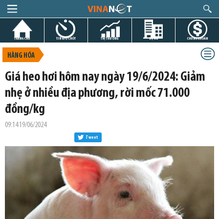
TRANG CHỦ
TIN GIỜ CHÓT
THỊ TRƯỜNG
DỰ ÁN
CHỨNG KHOÁN
HÀNG HÓA
Giá heo hơi hôm nay ngày 19/6/2024: Giảm
nhẹ ở nhiều địa phương, rời mốc 71.000
đồng/kg
09:14 19/06/2024
Tweet