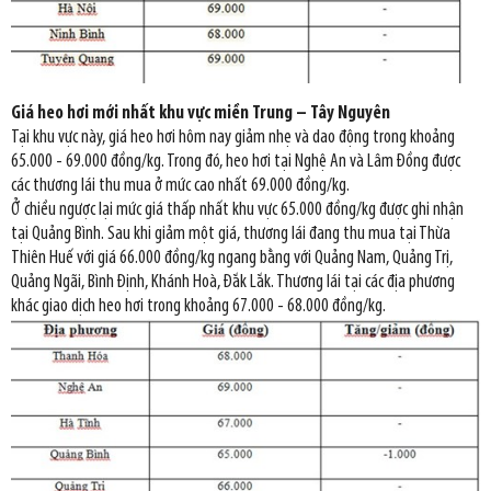
Giá heo hơi mới nhất khu vực miền Trung – Tây Nguyên
Tại khu vực này, giá heo hơi hôm nay giảm nhẹ và dao động trong khoảng
65.000 - 69.000 đồng/kg. Trong đó, heo hơi tại Nghệ An và Lâm Đồng được
các thương lái thu mua ở mức cao nhất 69.000 đồng/kg.
Ở chiều ngược lại mức giá thấp nhất khu vực 65.000 đồng/kg được ghi nhận
tại Quảng Bình. Sau khi giảm một giá, thương lái đang thu mua tại Thừa
Thiên Huế với giá 66.000 đồng/kg ngang bằng với Quảng Nam, Quảng Trị,
Quảng Ngãi, Bình Định, Khánh Hoà, Đắk Lắk. Thương lái tại các địa phương
khác giao dịch heo hơi trong khoảng 67.000 - 68.000 đồng/kg.