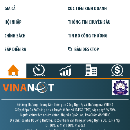
GIÁ CẢ
XÚC TIẾN KINH DOANH
HỘI NHẬP
THÔNG TIN CHUYÊN SÂU
CHÍNH SÁCH
TIN BỘ CÔNG THƯƠNG
SẮP DIỄN RA
BẢN DESKTOP
TRANG CHỦ
TIN GIỜ CHÓT
THỊ TRƯỜNG
DỰ ÁN
CHỨNG KHOÁN
Bộ Công Thương - Trung tâm Thông tin Công Nghiệp và Thương mại (VITIC)
Giấy phép của Bộ Thông tin và Truyền thông số 114/GP-TTĐT, cấp ngày 3/6/2024
Người chịu trách nhiệm chính: Nguyễn Quốc Lân, Phó Giám đốc VITIC
Địa chỉ: Tòa nhà Bộ Công Thương, số 655 Phạm Văn Đồng, phường Nghĩa Đô, Tp. Hà Nội
ĐT: (04)39341911; (04)37153632