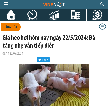
TRANG CHỦ
TIN GIỜ CHÓT
THỊ TRƯỜNG
DỰ ÁN
CHỨNG KHOÁN
HÀNG HÓA
Giá heo hơi hôm nay ngày 22/5/2024: Đà
tăng nhẹ vẫn tiếp diễn
09:14 22/05/2024
Tweet