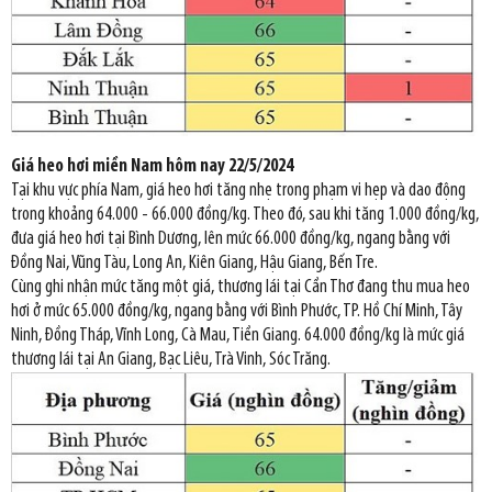
Giá heo hơi miền Nam hôm nay 22/5/2024
Tại khu vực phía Nam, giá heo hơi tăng nhẹ trong phạm vi hẹp và dao động
trong khoảng 64.000 - 66.000 đồng/kg. Theo đó, sau khi tăng 1.000 đồng/kg,
đưa giá heo hơi tại Bình Dương, lên mức 66.000 đồng/kg, ngang bằng với
Đồng Nai, Vũng Tàu, Long An, Kiên Giang, Hậu Giang, Bến Tre.
Cùng ghi nhận mức tăng một giá, thương lái tại Cần Thơ đang thu mua heo
hơi ở mức 65.000 đồng/kg, ngang bằng với Bình Phước, TP. Hồ Chí Minh, Tây
Ninh, Đồng Tháp, Vĩnh Long, Cà Mau, Tiền Giang. 64.000 đồng/kg là mức giá
thương lái tại An Giang, Bạc Liêu, Trà Vinh, Sóc Trăng.