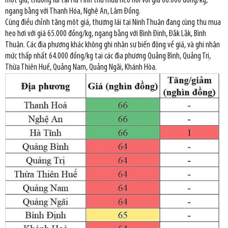
một giá, thương lái tại Hà Tĩnh thu mua heo hơi với giá 66.000 đồng/kg,
ngang bằng với Thanh Hóa, Nghệ An, Lâm Đồng.
Cùng điều chỉnh tăng một giá, thương lái tại Ninh Thuận đang cùng thu mua
heo hơi với giá 65.000 đồng/kg, ngang bằng với Bình Định, Đắk Lắk, Bình
Thuận. Các địa phương khác không ghi nhận sự biến động về giá, và ghi nhận
mức thấp nhất 64.000 đồng/kg tại các địa phương Quảng Bình, Quảng Trị,
Thừa Thiên Huế, Quảng Nam, Quảng Ngãi, Khánh Hòa.