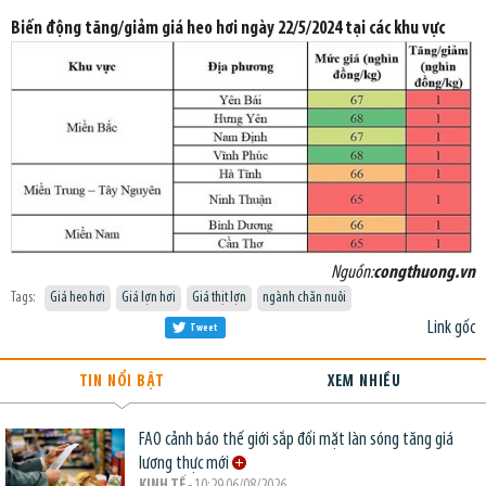
Biến động tăng/giảm giá heo hơi ngày 22/5/2024 tại các khu vực
Nguồn:
congthuong.vn
Tags:
Giá heo hơi
Giá lợn hơi
Giá thịt lợn
ngành chăn nuôi
Link gốc
Tweet
TIN NỔI BẬT
XEM NHIỀU
FAO cảnh báo thế giới sắp đối mặt làn sóng tăng giá
lương thực mới