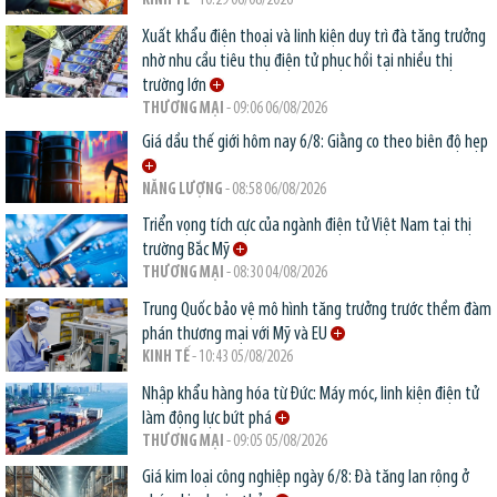
KINH TẾ
- 10:29 06/08/2026
Xuất khẩu điện thoại và linh kiện duy trì đà tăng trưởng
nhờ nhu cầu tiêu thụ điện tử phục hồi tại nhiều thị
trường lớn
THƯƠNG MẠI
- 09:06 06/08/2026
Giá dầu thế giới hôm nay 6/8: Giằng co theo biên độ hẹp
NĂNG LƯỢNG
- 08:58 06/08/2026
Triển vọng tích cực của ngành điện tử Việt Nam tại thị
trường Bắc Mỹ
THƯƠNG MẠI
- 08:30 04/08/2026
Trung Quốc bảo vệ mô hình tăng trưởng trước thềm đàm
phán thương mại với Mỹ và EU
KINH TẾ
- 10:43 05/08/2026
Nhập khẩu hàng hóa từ Đức: Máy móc, linh kiện điện tử
làm động lực bứt phá
THƯƠNG MẠI
- 09:05 05/08/2026
Giá kim loại công nghiệp ngày 6/8: Đà tăng lan rộng ở