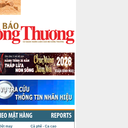
HEO MẶT HÀNG
REPORTS
Dệt may
Cà phê - Ca cao