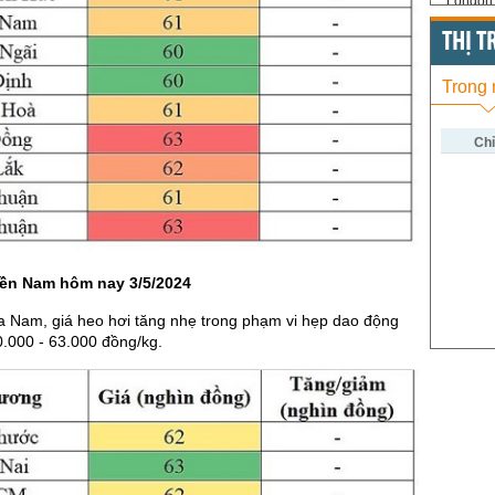
London 
US Whe
THỊ 
US Cor
Trong
US Soy
US Coff
Chỉ
US Sug
US Cott
London
iền Nam hôm nay 3/5/2024
US Coc
Rough 
a Nam, giá heo hơi tăng nhẹ trong phạm vi hẹp dao động
.000 - 63.000 đồng/kg.
Nguồn Fi