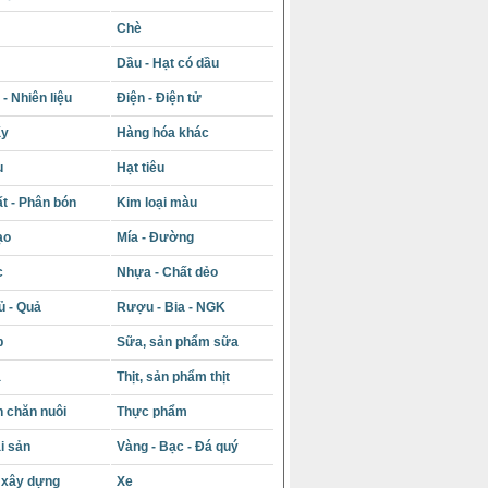
Chè
Dầu - Hạt có dầu
- Nhiên liệu
Điện - Điện tử
ấy
Hàng hóa khác
u
Hạt tiêu
t - Phân bón
Kim loại màu
ạo
Mía - Đường
c
Nhựa - Chất dẻo
ủ - Quả
Rượu - Bia - NGK
p
Sữa, sản phẩm sữa
á
Thịt, sản phẩm thịt
 chăn nuôi
Thực phẩm
i sản
Vàng - Bạc - Đá quý
u xây dựng
Xe