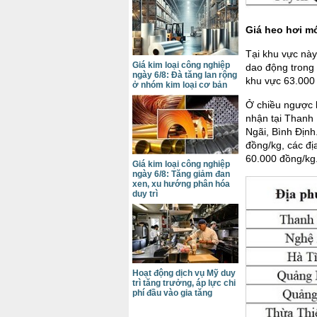
Giá heo hơi m
Tại khu vực này
Giá kim loại công nghiệp
dao động trong 
ngày 6/8: Đà tăng lan rộng
khu vực 63.000
ở nhóm kim loại cơ bản
Ở chiều ngược l
nhận tại Thanh
Ngãi, Bình Định
đồng/kg, các đị
60.000 đồng/kg
Giá kim loại công nghiệp
ngày 6/8: Tăng giảm đan
xen, xu hướng phân hóa
duy trì
Hoạt động dịch vụ Mỹ duy
trì tăng trưởng, áp lực chi
phí đầu vào gia tăng