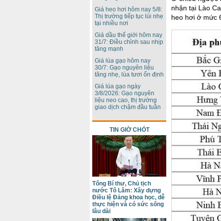
nhận tại Lào Ca
Giá heo hơi hôm nay 5/8:
Thị trường tiếp tục lùi nhẹ
heo hơi ở mức 
tại nhiều nơi
Giá dầu thế giới hôm nay
31/7: Điều chỉnh sau nhịp
tăng mạnh
Giá lúa gạo hôm nay
30/7: Gạo nguyên liệu
tăng nhẹ, lúa tươi ổn định
Giá lúa gạo ngày
3/8/2026: Gạo nguyên
liệu neo cao, thị trường
giao dịch chậm đầu tuần
TIN GIỜ CHÓT
Tổng Bí thư, Chủ tịch
nước Tô Lâm: Xây dựng
Điều lệ Đảng khoa học, dễ
thực hiện và có sức sống
lâu dài