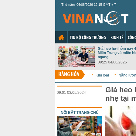
Thứ năm, 06/08/2026 12:15 GMT + 7
TIN BỘ CÔNG THƯƠNG
KINH TẾ
CÔNG
Giá heo hơi hôm nay 4
Miền Trung và miền N
ngang
09:25 04/08/2026
HÀNG HÓA
Kim loại
Năng lượ
Giá heo 
09:01 03/05/2024
nhẹ tại 
NỔI BẬT TRANG CHỦ