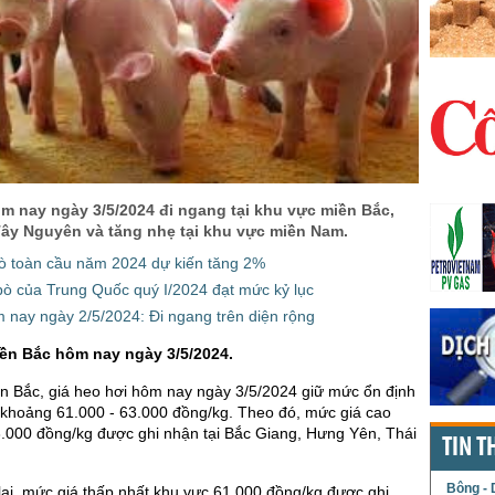
m nay ngày 3/5/2024 đi ngang tại khu vực miền Bắc,
Tây Nguyên và tăng nhẹ tại khu vực miền Nam.
bò toàn cầu năm 2024 dự kiến tăng 2%
bò của Trung Quốc quý I/2024 đạt mức kỷ lục
 nay ngày 2/5/2024: Đi ngang trên diện rộng
iền Bắc hôm nay ngày 3/5/2024.
n Bắc, giá heo hơi hôm nay ngày 3/5/2024 giữ mức ổn định
 khoảng 61.000 - 63.000 đồng/kg. Theo đó, mức giá cao
.000 đồng/kg được ghi nhận tại Bắc Giang, Hưng Yên, Thái
TIN T
Bông - 
ại, mức giá thấp nhất khu vực 61.000 đồng/kg được ghi