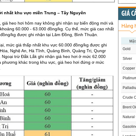
ới nhất khu vực miền Trung – Tây Nguyên
GIÁ C
, giá heo hơi hôm nay không ghi nhận sự biến động mới và
Hàng 
khoảng 60.000 - 63.000 đồng/kg. Cụ thể, mức giá cao nhất
 đồng/kg được ghi nhận tại Lâm Đồng, Bình Thuận.
Mặt
ại, mức giá thấp nhất khu vực 60.000 đồng/kg được ghi
Gold
 Hóa, Nghệ An, Hà Tĩnh, Quảng Bình, Quảng Trị, Qungr
. Ngoại trừ Đắk Lắk ghi nhận giá heo hơi ở mức 62.000
Silver
a phương khác trong khu vực, giá heo hơi đứng ơ mức
.
Copper
Platinu
Palladi
Crude O
Brent Oi
Natural
Gasoli