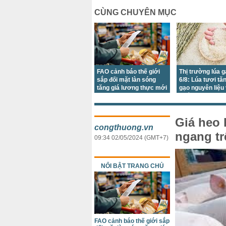
CÙNG CHUYÊN MỤC
FAO cảnh báo thế giới
Thị trường lúa 
sắp đối mặt làn sóng
6/8: Lúa tươi tă
tăng giá lương thực mới
gạo nguyên liệu
khẩu tiếp tục đi
Giá heo 
congthuong.vn
ngang tr
09:34 02/05/2024 (GMT+7)
NỔI BẬT TRANG CHỦ
FAO cảnh báo thế giới sắp