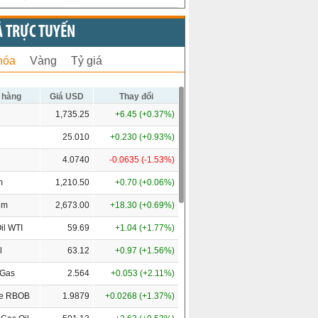
Ả TRỰC TUYẾN
hóa
Vàng
Tỷ giá
 hàng
Giá USD
Thay đổi
1,735.25
+6.45 (+0.37%)
25.010
+0.230 (+0.93%)
4.0740
-0.0635 (-1.53%)
m
1,210.50
+0.70 (+0.06%)
um
2,673.00
+18.30 (+0.69%)
il WTI
59.69
+1.04 (+1.77%)
l
63.12
+0.97 (+1.56%)
 Gas
2.564
+0.053 (+2.11%)
ne RBOB
1.9879
+0.0268 (+1.37%)