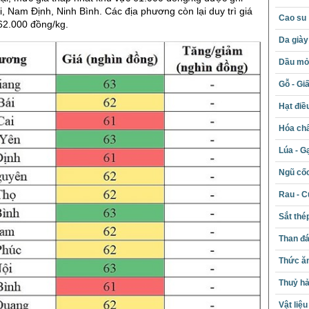
i, Nam Định, Ninh Bình. Các địa phương còn lại duy trì giá
Cao su
62.000 đồng/kg.
Da giày
Dầu mỏ 
Gỗ - Gi
Hạt điề
Hóa chấ
Lúa - G
Ngũ cố
Rau - C
Sắt thé
Than đ
Thức ăn
Thuỷ hả
Vật liệ