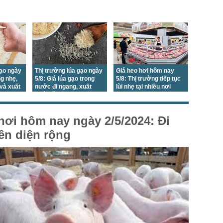
gạo ngày
Thị trường lúa gạo ngày
Giá heo hơi hôm nay
ng nhẹ,
5/8: Giá lúa gạo trong
5/8: Thị trường tiếp tục
 và xuất
nước đi ngang, xuất
lùi nhẹ tại nhiều nơi
 ngang
khẩu tăng nhẹ
hơi hôm nay ngày 2/5/2024: Đi
ên diện rộng