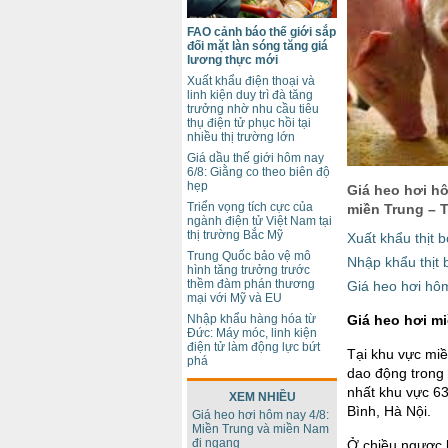
FAO cảnh báo thế giới sắp
đối mặt làn sóng tăng giá
lương thực mới
Xuất khẩu điện thoại và
linh kiện duy trì đà tăng
trưởng nhờ nhu cầu tiêu
thụ điện tử phục hồi tại
nhiều thị trường lớn
Giá dầu thế giới hôm nay
6/8: Giằng co theo biên độ
hẹp
Giá heo hơi hô
Triển vọng tích cực của
miền Trung – 
ngành điện tử Việt Nam tại
thị trường Bắc Mỹ
Xuất khẩu thịt 
Trung Quốc bảo vệ mô
Nhập khẩu thịt 
hình tăng trưởng trước
thềm đàm phán thương
Giá heo hơi hôm
mại với Mỹ và EU
Nhập khẩu hàng hóa từ
Giá heo hơi m
Đức: Máy móc, linh kiện
điện tử làm động lực bứt
Tại khu vực miề
phá
dao động trong
nhất khu vực 63
XEM NHIỀU
Bình, Hà Nội.
Giá heo hơi hôm nay 4/8:
Miền Trung và miền Nam
đi ngang
Ở chiều ngược l