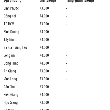
Địa phương
Giá (đồng)
Tăng/giảm (đồng)
Bình Phước
73.000
-
Đồng Nai
74.000
-
TP HCM
73.000
-
Bình Dương
74.000
-
Tây Ninh
74.000
-
Bà Rịa - Vũng Tàu
74.000
-
Long An
74.000
-
Đồng Tháp
74.000
-
An Giang
73.000
-
Vĩnh Long
73.000
-
Cần Thơ
73.000
-
Kiên Giang
74.000
-
Hậu Giang
73.000
-