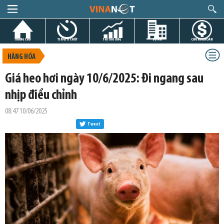
TRANG CHỦ
TIN GIỜ CHÓT
THỊ TRƯỜNG
DỰ ÁN
CHỨNG KHOÁN
HÀNG HÓA
Giá heo hơi ngày 10/6/2025: Đi ngang sau
nhịp điều chỉnh
08:47 10/06/2025
Tweet