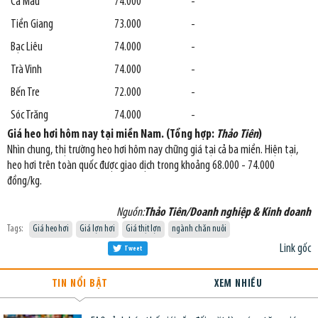
Cà Mau
74.000
-
Tiền Giang
73.000
-
Bạc Liêu
74.000
-
Trà Vinh
74.000
-
Bến Tre
72.000
-
Sóc Trăng
74.000
-
Giá heo hơi hôm nay tại miền Nam. (Tổng hợp:
Thảo Tiên
)
Nhìn chung, thị trường heo hơi hôm nay chững giá tại cả ba miền. Hiện tại,
heo hơi trên toàn quốc được giao dịch trong khoảng 68.000 - 74.000
đồng/kg.
Nguồn:
Thảo Tiên/Doanh nghiệp & Kinh doanh
Tags:
Giá heo hơi
Giá lợn hơi
Giá thịt lợn
ngành chăn nuôi
Link gốc
Tweet
TIN NỔI BẬT
XEM NHIỀU