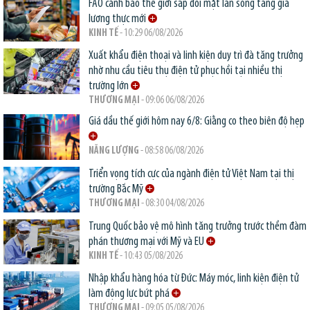
FAO cảnh báo thế giới sắp đối mặt làn sóng tăng giá
lương thực mới
KINH TẾ
- 10:29 06/08/2026
Xuất khẩu điện thoại và linh kiện duy trì đà tăng trưởng
nhờ nhu cầu tiêu thụ điện tử phục hồi tại nhiều thị
trường lớn
THƯƠNG MẠI
- 09:06 06/08/2026
Giá dầu thế giới hôm nay 6/8: Giằng co theo biên độ hẹp
NĂNG LƯỢNG
- 08:58 06/08/2026
Triển vọng tích cực của ngành điện tử Việt Nam tại thị
trường Bắc Mỹ
THƯƠNG MẠI
- 08:30 04/08/2026
Trung Quốc bảo vệ mô hình tăng trưởng trước thềm đàm
phán thương mại với Mỹ và EU
KINH TẾ
- 10:43 05/08/2026
Nhập khẩu hàng hóa từ Đức: Máy móc, linh kiện điện tử
làm động lực bứt phá
THƯƠNG MẠI
- 09:05 05/08/2026