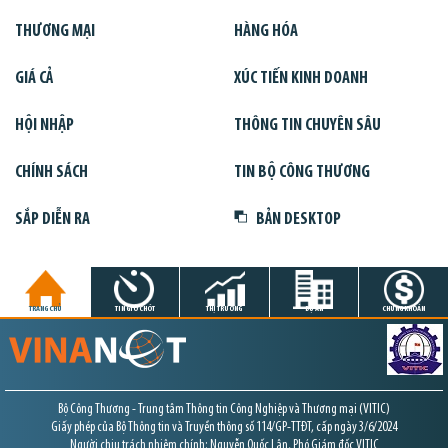
THƯƠNG MẠI
HÀNG HÓA
GIÁ CẢ
XÚC TIẾN KINH DOANH
HỘI NHẬP
THÔNG TIN CHUYÊN SÂU
CHÍNH SÁCH
TIN BỘ CÔNG THƯƠNG
SẮP DIỄN RA
BẢN DESKTOP
TRANG CHỦ
TIN GIỜ CHÓT
THỊ TRƯỜNG
DỰ ÁN
CHỨNG KHOÁN
Bộ Công Thương - Trung tâm Thông tin Công Nghiệp và Thương mại (VITIC)
Giấy phép của Bộ Thông tin và Truyền thông số 114/GP-TTĐT, cấp ngày 3/6/2024
Người chịu trách nhiệm chính: Nguyễn Quốc Lân, Phó Giám đốc VITIC