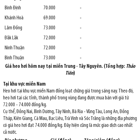
Bình Định
70.000
-
Khánh Hoà
69.000
-
Lâm Đồng
73.000
-
Đắk Lắk
72.000
-
Ninh Thuận
72.000
-
Bình Thuận
73.000
-
Giá heo hơi hôm nay tại miền Trung - Tây Nguyên. (Tổng hợp:
Thảo
Tiên
)
Tại khu vực miền Nam
Heo hơi tại khu vực miền Nam đồng loạt chững giá trong sáng nay. Theo đó,
heo hơi tại các tỉnh, thành phố trong vùng đang được mua bán với giá từ
72.000 - 74.000 đồng/kg.
Cụ thể, Đồng Nai, Bình Dương, Tây Ninh, Bà Rịa - Vũng Tàu, Long An, Đồng
Tháp, Kiên Giang, Cà Mau, Bạc Liêu, Trà Vinh và Sóc Trăng là những địa phương
có giá heo hơi đạt 74.000 đồng/kg. Đây hiện cũng là mức giao dịch cao nhất
cả nước.