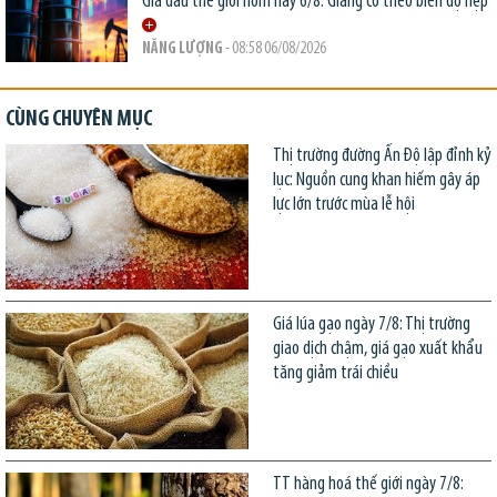
Giá dầu thế giới hôm nay 6/8: Giằng co theo biên độ hẹp
NĂNG LƯỢNG
- 08:58 06/08/2026
CÙNG CHUYÊN MỤC
Thị trường đường Ấn Độ lập đỉnh kỷ
lục: Nguồn cung khan hiếm gây áp
lực lớn trước mùa lễ hội
Giá lúa gạo ngày 7/8: Thị trường
giao dịch chậm, giá gạo xuất khẩu
tăng giảm trái chiều
TT hàng hoá thế giới ngày 7/8: