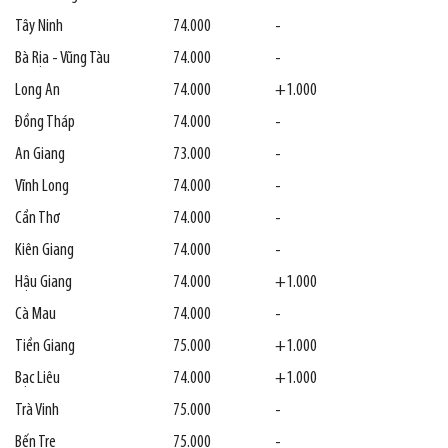
Tây Ninh
74.000
-
Bà Rịa - Vũng Tàu
74.000
-
Long An
74.000
+1.000
Đồng Tháp
74.000
-
An Giang
73.000
-
Vĩnh Long
74.000
-
Cần Thơ
74.000
-
Kiên Giang
74.000
-
Hậu Giang
74.000
+1.000
Cà Mau
74.000
-
Tiền Giang
75.000
+1.000
Bạc Liêu
74.000
+1.000
Trà Vinh
75.000
-
Bến Tre
75.000
-