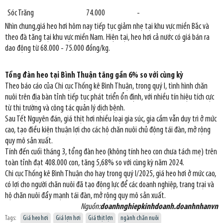
Sóc Trăng
74.000
-
Nhìn chung,giá heo hơi hôm nay tiếp tục giảm nhẹ tại khu vực miền Bắc và
theo đà tăng tại khu vực miền Nam. Hiện tại, heo hơi cả nước có giá bán ra
dao động từ 68.000 - 75.000 đồng/kg.
Tổng đàn heo tại Bình Thuận tăng gần 6% so với cùng kỳ
Theo báo cáo của Chi cục Thống kê Bình Thuận, trong quý I, tình hình chăn
nuôi trên địa bàn tỉnh tiếp tục phát triển ổn định, với nhiều tín hiệu tích cực
từ thị trường và công tác quản lý dịch bệnh.
Sau Tết Nguyên đán, giá thịt hơi nhiều loại gia súc, gia cầm vẫn duy trì ở mức
cao, tạo điều kiện thuận lợi cho các hộ chăn nuôi chủ động tái đàn, mở rộng
quy mô sản xuất.
Tính đến cuối tháng 3, tổng đàn heo (không tính heo con chưa tách mẹ) trên
toàn tỉnh đạt 408.000 con, tăng 5,68% so với cùng kỳ năm 2024.
Chi cục Thống kê Bình Thuận cho hay trong quý I/2025, giá heo hơi ở mức cao,
có lợi cho người chăn nuôi đã tạo động lực để các doanh nghiệp, trang trại và
hộ chăn nuôi đẩy mạnh tái đàn, mở rộng quy mô sản xuất.
Nguồn:
doanhnghiepkinhdoanh.doanhnhanvn
Tags:
Giá heo hơi
Giá lợn hơi
Giá thịt lợn
ngành chăn nuôi