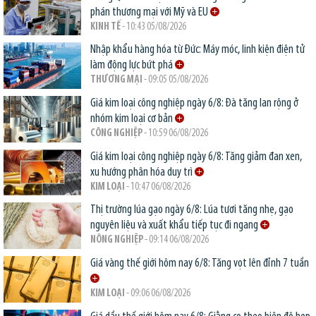
phán thương mại với Mỹ và EU
KINH TẾ
- 10:43 05/08/2026
Nhập khẩu hàng hóa từ Đức: Máy móc, linh kiện điện tử
làm động lực bứt phá
THƯƠNG MẠI
- 09:05 05/08/2026
Giá kim loại công nghiệp ngày 6/8: Đà tăng lan rộng ở
nhóm kim loại cơ bản
CÔNG NGHIỆP
- 10:59 06/08/2026
Giá kim loại công nghiệp ngày 6/8: Tăng giảm đan xen,
xu hướng phân hóa duy trì
KIM LOẠI
- 10:47 06/08/2026
Thị trường lúa gạo ngày 6/8: Lúa tươi tăng nhẹ, gạo
nguyên liệu và xuất khẩu tiếp tục đi ngang
NÔNG NGHIỆP
- 09:14 06/08/2026
Giá vàng thế giới hôm nay 6/8: Tăng vọt lên đỉnh 7 tuần
KIM LOẠI
- 09:06 06/08/2026