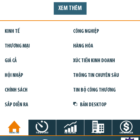
XEM THÊM
KINH TẾ
CÔNG NGHIỆP
THƯƠNG MẠI
HÀNG HÓA
GIÁ CẢ
XÚC TIẾN KINH DOANH
HỘI NHẬP
THÔNG TIN CHUYÊN SÂU
CHÍNH SÁCH
TIN BỘ CÔNG THƯƠNG
SẮP DIỄN RA
BẢN DESKTOP
TRANG CHỦ
TIN GIỜ CHÓT
THỊ TRƯỜNG
DỰ ÁN
CHỨNG KHOÁN