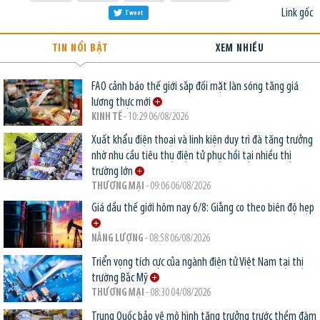
Link gốc
Tweet
TIN NỔI BẬT
XEM NHIỀU
FAO cảnh báo thế giới sắp đối mặt làn sóng tăng giá
lương thực mới
KINH TẾ
- 10:29 06/08/2026
Xuất khẩu điện thoại và linh kiện duy trì đà tăng trưởng
nhờ nhu cầu tiêu thụ điện tử phục hồi tại nhiều thị
trường lớn
THƯƠNG MẠI
- 09:06 06/08/2026
Giá dầu thế giới hôm nay 6/8: Giằng co theo biên độ hẹp
NĂNG LƯỢNG
- 08:58 06/08/2026
Triển vọng tích cực của ngành điện tử Việt Nam tại thị
trường Bắc Mỹ
THƯƠNG MẠI
- 08:30 04/08/2026
Trung Quốc bảo vệ mô hình tăng trưởng trước thềm đàm