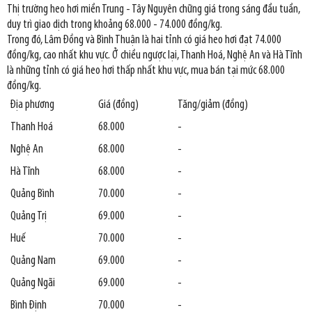
Thị trường heo hơi miền Trung - Tây Nguyên chững giá trong sáng đầu tuần,
duy trì giao dịch trong khoảng 68.000 - 74.000 đồng/kg.
Trong đó, Lâm Đồng và Bình Thuận là hai tỉnh có giá heo hơi đạt 74.000
đồng/kg, cao nhất khu vực. Ở chiều ngược lại, Thanh Hoá, Nghệ An và Hà Tĩnh
là những tỉnh có giá heo hơi thấp nhất khu vực, mua bán tại mức 68.000
đồng/kg.
Địa phương
Giá (đồng)
Tăng/giảm (đồng)
Thanh Hoá
68.000
-
Nghệ An
68.000
-
Hà Tĩnh
68.000
-
Quảng Bình
70.000
-
Quảng Trị
69.000
-
Huế
70.000
-
Quảng Nam
69.000
-
Quảng Ngãi
69.000
-
Bình Định
70.000
-