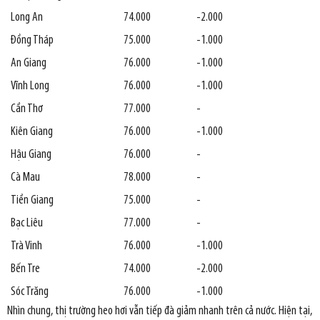
Long An
74.000
-2.000
Đồng Tháp
75.000
-1.000
An Giang
76.000
-1.000
Vĩnh Long
76.000
-1.000
Cần Thơ
77.000
-
Kiên Giang
76.000
-1.000
Hậu Giang
76.000
-
Cà Mau
78.000
-
Tiền Giang
75.000
-
Bạc Liêu
77.000
-
Trà Vinh
76.000
-1.000
Bến Tre
74.000
-2.000
Sóc Trăng
76.000
-1.000
Nhìn chung, thị trường heo hơi vẫn tiếp đà giảm nhanh trên cả nước. Hiện tại,