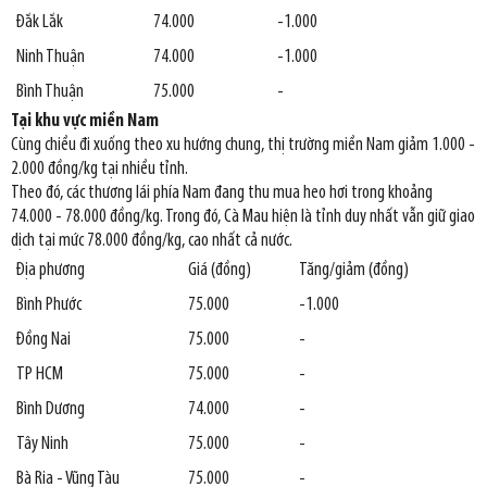
Đắk Lắk
74.000
-1.000
Ninh Thuận
74.000
-1.000
Bình Thuận
75.000
-
Tại khu vực miền Nam
Cùng chiều đi xuống theo xu hướng chung, thị trường miền Nam giảm 1.000 -
2.000 đồng/kg tại nhiều tỉnh.
Theo đó, các thương lái phía Nam đang thu mua heo hơi trong khoảng
74.000 - 78.000 đồng/kg. Trong đó, Cà Mau hiện là tỉnh duy nhất vẫn giữ giao
dịch tại mức 78.000 đồng/kg, cao nhất cả nước.
Địa phương
Giá (đồng)
Tăng/giảm (đồng)
Bình Phước
75.000
-1.000
Đồng Nai
75.000
-
TP HCM
75.000
-
Bình Dương
74.000
-
Tây Ninh
75.000
-
Bà Rịa - Vũng Tàu
75.000
-