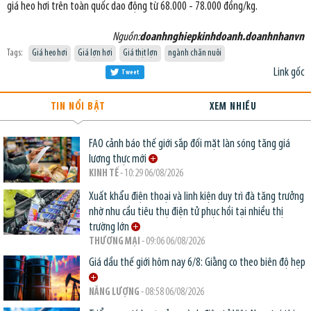
giá heo hơi trên toàn quốc dao động từ 68.000 - 78.000 đồng/kg.
Nguồn:
doanhnghiepkinhdoanh.doanhnhanvn
Tags:
Giá heo hơi
Giá lợn hơi
Giá thịt lợn
ngành chăn nuôi
Link gốc
Tweet
TIN NỔI BẬT
XEM NHIỀU
FAO cảnh báo thế giới sắp đối mặt làn sóng tăng giá
lương thực mới
KINH TẾ
- 10:29 06/08/2026
Xuất khẩu điện thoại và linh kiện duy trì đà tăng trưởng
nhờ nhu cầu tiêu thụ điện tử phục hồi tại nhiều thị
trường lớn
THƯƠNG MẠI
- 09:06 06/08/2026
Giá dầu thế giới hôm nay 6/8: Giằng co theo biên độ hẹp
NĂNG LƯỢNG
- 08:58 06/08/2026