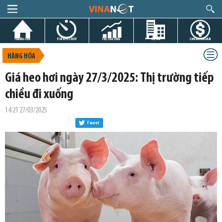
TRANG CHỦ
TIN GIỜ CHÓT
THỊ TRƯỜNG
DỰ ÁN
CHỨNG KHOÁN
HÀNG HÓA
Giá heo hơi ngày 27/3/2025: Thị trường tiếp
chiều đi xuống
14:21 27/03/2025
Tweet