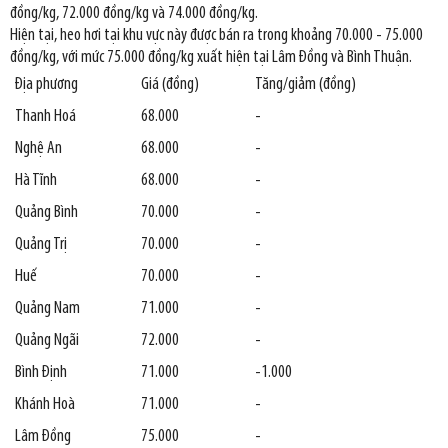
đồng/kg, 72.000 đồng/kg và 74.000 đồng/kg.
Hiện tại, heo hơi tại khu vực này được bán ra trong khoảng 70.000 - 75.000
đồng/kg, với mức 75.000 đồng/kg xuất hiện tại Lâm Đồng và Bình Thuận.
Địa phương
Giá (đồng)
Tăng/giảm (đồng)
Thanh Hoá
68.000
-
Nghệ An
68.000
-
Hà Tĩnh
68.000
-
Quảng Bình
70.000
-
Quảng Trị
70.000
-
Huế
70.000
-
Quảng Nam
71.000
-
Quảng Ngãi
72.000
-
Bình Định
71.000
-1.000
Khánh Hoà
71.000
-
Lâm Đồng
75.000
-