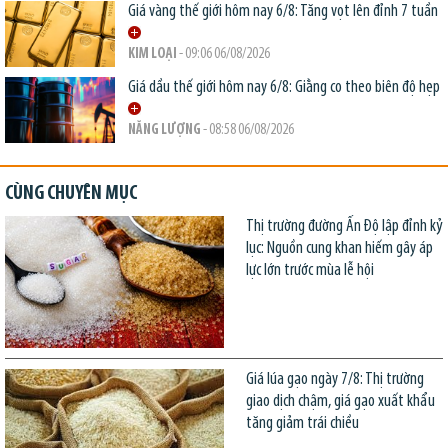
Giá vàng thế giới hôm nay 6/8: Tăng vọt lên đỉnh 7 tuần
KIM LOẠI
- 09:06 06/08/2026
Giá dầu thế giới hôm nay 6/8: Giằng co theo biên độ hẹp
NĂNG LƯỢNG
- 08:58 06/08/2026
CÙNG CHUYÊN MỤC
Thị trường đường Ấn Độ lập đỉnh kỷ
lục: Nguồn cung khan hiếm gây áp
lực lớn trước mùa lễ hội
Giá lúa gạo ngày 7/8: Thị trường
giao dịch chậm, giá gạo xuất khẩu
tăng giảm trái chiều