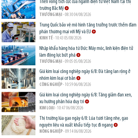
Triển vọng tích cực của ngành điện tử Việt Nam tại thị
trường Bắc Mỹ
THƯƠNG MẠI
- 08:30 04/08/2026
Trung Quốc bảo vệ mô hình tăng trưởng trước thềm đàm
phán thương mại với Mỹ và EU
KINH TẾ
- 10:43 05/08/2026
Nhập khẩu hàng hóa từ Đức: Máy móc, linh kiện điện tử
làm động lực bứt phá
THƯƠNG MẠI
- 09:05 05/08/2026
Giá kim loại công nghiệp ngày 6/8: Đà tăng lan rộng ở
nhóm kim loại cơ bản
CÔNG NGHIỆP
- 10:59 06/08/2026
Giá kim loại công nghiệp ngày 6/8: Tăng giảm đan xen,
xu hướng phân hóa duy trì
KIM LOẠI
- 10:47 06/08/2026
Thị trường lúa gạo ngày 6/8: Lúa tươi tăng nhẹ, gạo
nguyên liệu và xuất khẩu tiếp tục đi ngang
NÔNG NGHIỆP
- 09:14 06/08/2026