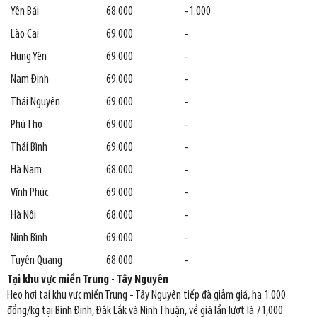
Yên Bái
68.000
-1.000
Lào Cai
69.000
-
Hưng Yên
69.000
-
Nam Định
69.000
-
Thái Nguyên
69.000
-
Phú Thọ
69.000
-
Thái Bình
69.000
-
Hà Nam
68.000
-
Vĩnh Phúc
69.000
-
Hà Nội
68.000
-
Ninh Bình
69.000
-
Tuyên Quang
68.000
-
Tại khu vực miền Trung - Tây Nguyên
Heo hơi tại khu vực miền Trung - Tây Nguyên tiếp đà giảm giá, hạ 1.000
đồng/kg tại Bình Định, Đắk Lắk và Ninh Thuận, về giá lần lượt là 71,000