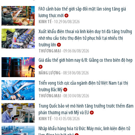
FAO cảnh báo thế giới sắp đối mặt làn sóng tăng giá
lương thực mới
KINH TẾ
- 10:29 06/08/2026
Xuất khẩu điện thoại và linh kiện duy trì đà tăng trưởng
nhờ nhu cầu tiêu thụ điện tử phục hồi tại nhiều thị
trường lớn
THƯƠNG MẠI
- 09:06 06/08/2026
Giá dầu thế giới hôm nay 6/8: Giằng co theo biên độ hẹp
NĂNG LƯỢNG
- 08:58 06/08/2026
Triển vọng tích cực của ngành điện tử Việt Nam tại thị
trường Bắc Mỹ
THƯƠNG MẠI
- 08:30 04/08/2026
Trung Quốc bảo vệ mô hình tăng trưởng trước thềm đàm
phán thương mại với Mỹ và EU
KINH TẾ
- 10:43 05/08/2026
Nhập khẩu hàng hóa từ Đức: Máy móc, linh kiện điện tử