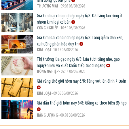
làm động lực bứt phá
THƯƠNG MẠI
- 09:05 05/08/2026
Giá kim loại công nghiệp ngày 6/8: Đà tăng lan rộng ở
nhóm kim loại cơ bản
CÔNG NGHIỆP
- 10:59 06/08/2026
Giá kim loại công nghiệp ngày 6/8: Tăng giảm đan xen,
xu hướng phân hóa duy trì
KIM LOẠI
- 10:47 06/08/2026
Thị trường lúa gạo ngày 6/8: Lúa tươi tăng nhẹ, gạo
nguyên liệu và xuất khẩu tiếp tục đi ngang
NÔNG NGHIỆP
- 09:14 06/08/2026
Giá vàng thế giới hôm nay 6/8: Tăng vọt lên đỉnh 7 tuần
KIM LOẠI
- 09:06 06/08/2026
Giá dầu thế giới hôm nay 6/8: Giằng co theo biên độ hẹp
NĂNG LƯỢNG
- 08:58 06/08/2026