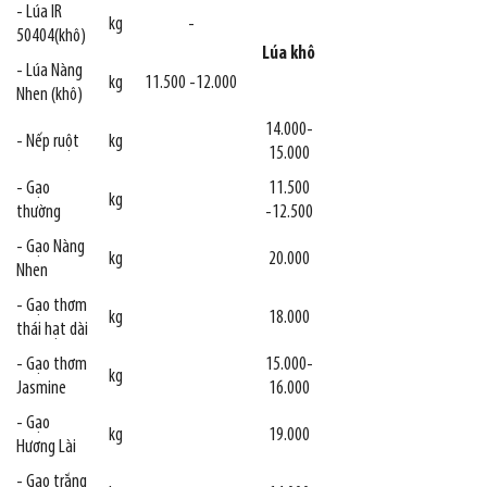
- Lúa IR
kg
-
50404(khô)
Lúa khô
- Lúa Nàng
kg
11.500 -12.000
Nhen (khô)
14.000-
- Nếp ruột
kg
15.000
- Gạo
11.500
kg
thường
-12.500
- Gạo Nàng
kg
20.000
Nhen
- Gạo thơm
kg
18.000
thái hạt dài
- Gạo thơm
15.000-
kg
Jasmine
16.000
- Gạo
kg
19.000
Hương Lài
- Gạo trắng