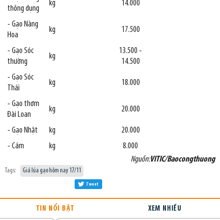
kg
14.000
thông dụng
- Gạo Nàng
kg
17.500
Hoa
- Gạo Sóc
13.500 -
kg
thường
14.500
- Gạo Sóc
kg
18.000
Thái
- Gạo thơm
kg
20.000
Đài Loan
- Gạo Nhật
kg
20.000
- Cám
kg
8.000
Nguồn:
VITIC/Baocongthuong
Tags:
Giá lúa gạo hôm nay 17/11
Tweet
TIN NỔI BẬT
XEM NHIỀU