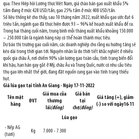
qua. Theo Hiệp hội Lương thực Việt Nam, giá chào bán gạo xuất khẩu 5%
tấm đang ở mức 428 USD/tấn, gạo 25% tấm ở mức 408 USD/tấn.
Số liệu thống kê cho thấy, sau 10 tháng năm 2022, xuất khẩu gạo ước đạt 6
triệu tấn, ngành gạo đã thực hiện được 93 – 96% kế hoạch xuất khẩu đề ra.
Trong hai tháng cuối năm, trung bình mỗi tháng xuất khẩu khoảng 150.000
– 250.000 tấn là ngành hàng này có thể hoàn thành mục tiêu.
Dự báo thị trường gạo cuối năm, các doanh nghiệp cho rằng xu hướng tăng sẽ
kéo dài trong thời gian tới. Nguyên nhân là do thời tiết khắc nghiệt ở nhiều
quốc gia châu Á, nơi chiếm 90% sản lượng gạo toàn cầu, tình trạng biến đổi
khí hậu, hạn hán gay gắt ở Mỹ, châu Âu và Trung Quốc, nước có nhu cầu tiêu
thụ gạo lớn nhất thế giới, đang đặt nguồn cung gạo vào tình trạng thiếu
hụt.
Giá lúa gạo tại tỉnh An Giang - Ngày 17-11-2022
Giá mua của
Giá bán
Tên mặt
Giá tăng (+), giảm
ĐVT
thương
tại
hàng
(-) so với ngày16-11
lái
(đồng)
chợ
(đồng)
Lúa gạo
- Nếp AG
Kg
7.000 - 7.300
(tươi)