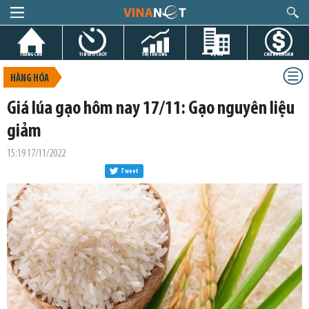
TRANG CHỦ
TIN GIỜ CHÓT
THỊ TRƯỜNG
DỰ ÁN
CHỨNG KHOÁN
HÀNG HÓA
Giá lúa gạo hôm nay 17/11: Gạo nguyên liệu
giảm
15:19 17/11/2022
Tweet