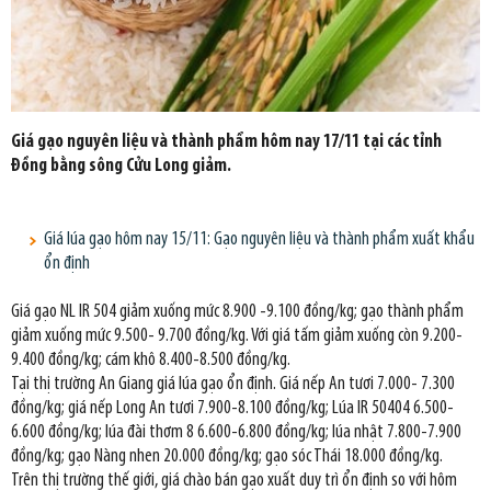
Giá gạo nguyên liệu và thành phẩm hôm nay 17/11 tại các tỉnh
Đồng bằng sông Cửu Long giảm.
Giá lúa gạo hôm nay 15/11: Gạo nguyên liệu và thành phẩm xuất khẩu
ổn định
Giá gạo NL IR 504 giảm xuống mức 8.900 -9.100 đồng/kg; gạo thành phẩm
giảm xuống mức 9.500- 9.700 đồng/kg. Với giá tấm giảm xuống còn 9.200-
9.400 đồng/kg; cám khô 8.400-8.500 đồng/kg.
Tại thị trường An Giang giá lúa gạo ổn định. Giá nếp An tươi 7.000- 7.300
đồng/kg; giá nếp Long An tươi 7.900-8.100 đồng/kg; Lúa IR 50404 6.500-
6.600 đồng/kg; lúa đài thơm 8 6.600-6.800 đồng/kg; lúa nhật 7.800-7.900
đồng/kg; gạo Nàng nhen 20.000 đồng/kg; gạo sóc Thái 18.000 đồng/kg.
Trên thị trường thế giới, giá chào bán gạo xuất duy trì ổn định so với hôm