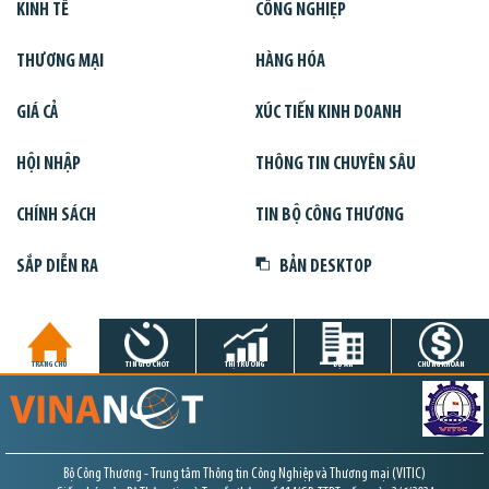
KINH TẾ
CÔNG NGHIỆP
THƯƠNG MẠI
HÀNG HÓA
GIÁ CẢ
XÚC TIẾN KINH DOANH
HỘI NHẬP
THÔNG TIN CHUYÊN SÂU
CHÍNH SÁCH
TIN BỘ CÔNG THƯƠNG
SẮP DIỄN RA
BẢN DESKTOP
TRANG CHỦ
TIN GIỜ CHÓT
THỊ TRƯỜNG
DỰ ÁN
CHỨNG KHOÁN
Bộ Công Thương - Trung tâm Thông tin Công Nghiệp và Thương mại (VITIC)