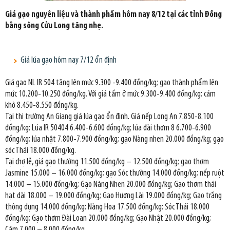
Giá gạo nguyên liệu và thành phẩm hôm nay 8/12 tại các tỉnh Đồng
bằng sông Cửu Long tăng nhẹ.
Giá lúa gạo hôm nay 7/12 ổn định
Giá gạo NL IR 504 tăng lên mức 9.300 -9.400 đồng/kg; gạo thành phẩm lên
mức 10.200-10.250 đồng/kg. Với giá tấm ở mức 9.300-9.400 đồng/kg; cám
khô 8.450-8.550 đồng/kg.
Tại thị trường An Giang giá lúa gạo ổn định. Giá nếp Long An 7.850-8.100
đồng/kg; Lúa IR 50404 6.400-6.600 đồng/kg; lúa đài thơm 8 6.700-6.900
đồng/kg; lúa nhật 7.800-7.900 đồng/kg; gạo Nàng nhen 20.000 đồng/kg; gạo
sóc Thái 18.000 đồng/kg.
Tại chợ lẻ, giá gạo thường 11.500 đồng/kg – 12.500 đồng/kg; gạo thơm
Jasmine 15.000 – 16.000 đồng/kg; gạo Sóc thường 14.000 đồng/kg; nếp ruột
14.000 – 15.000 đồng/kg; Gạo Nàng Nhen 20.000 đồng/kg; Gạo thơm thái
hạt dài 18.000 – 19.000 đồng/kg; Gạo Hương Lài 19.000 đồng/kg; Gạo trắng
thông dụng 14.000 đồng/kg; Nàng Hoa 17.500 đồng/kg; Sóc Thái 18.000
đồng/kg; Gạo thơm Đài Loan 20.000 đồng/kg; Gạo Nhật 20.000 đồng/kg;
Cám 7.000 – 8.000 đồng/kg.