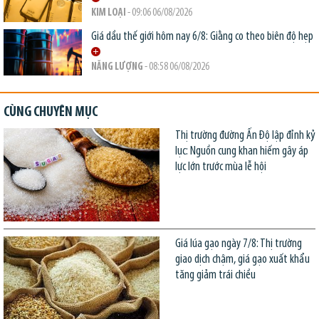
KIM LOẠI
- 09:06 06/08/2026
Giá dầu thế giới hôm nay 6/8: Giằng co theo biên độ hẹp
NĂNG LƯỢNG
- 08:58 06/08/2026
CÙNG CHUYÊN MỤC
Thị trường đường Ấn Độ lập đỉnh kỷ
lục: Nguồn cung khan hiếm gây áp
lực lớn trước mùa lễ hội
Giá lúa gạo ngày 7/8: Thị trường
giao dịch chậm, giá gạo xuất khẩu
tăng giảm trái chiều