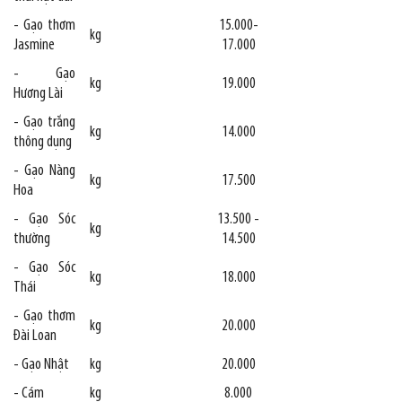
- Gạo thơm
15.000-
kg
Jasmine
17.000
- Gạo
kg
19.000
Hương Lài
- Gạo trắng
kg
14.000
thông dụng
- Gạo Nàng
kg
17.500
Hoa
- Gạo Sóc
13.500 -
kg
thường
14.500
- Gạo Sóc
kg
18.000
Thái
- Gạo thơm
kg
20.000
Đài Loan
- Gạo Nhật
kg
20.000
- Cám
kg
8.000