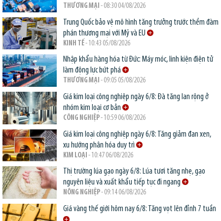
THƯƠNG MẠI
- 08:30 04/08/2026
Trung Quốc bảo vệ mô hình tăng trưởng trước thềm đàm
phán thương mại với Mỹ và EU
KINH TẾ
- 10:43 05/08/2026
Nhập khẩu hàng hóa từ Đức: Máy móc, linh kiện điện tử
làm động lực bứt phá
THƯƠNG MẠI
- 09:05 05/08/2026
Giá kim loại công nghiệp ngày 6/8: Đà tăng lan rộng ở
nhóm kim loại cơ bản
CÔNG NGHIỆP
- 10:59 06/08/2026
Giá kim loại công nghiệp ngày 6/8: Tăng giảm đan xen,
xu hướng phân hóa duy trì
KIM LOẠI
- 10:47 06/08/2026
Thị trường lúa gạo ngày 6/8: Lúa tươi tăng nhẹ, gạo
nguyên liệu và xuất khẩu tiếp tục đi ngang
NÔNG NGHIỆP
- 09:14 06/08/2026
Giá vàng thế giới hôm nay 6/8: Tăng vọt lên đỉnh 7 tuần