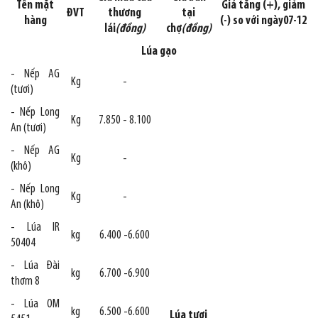
Tên mặt
Giá tăng (+), giảm
ĐVT
thương
tại
hàng
(-) so với ngày07-12
lái
(đồng)
chợ
(đồng)
Lúa gạo
- Nếp AG
Kg
-
(tươi)
- Nếp Long
Kg
7.850 - 8.100
An (tươi)
- Nếp AG
Kg
-
(khô)
- Nếp Long
Kg
-
An (khô)
- Lúa IR
kg
6.400 -6.600
50404
- Lúa Đài
kg
6.700 -6.900
thơm 8
- Lúa OM
kg
6.500 -6.600
Lúa tươi