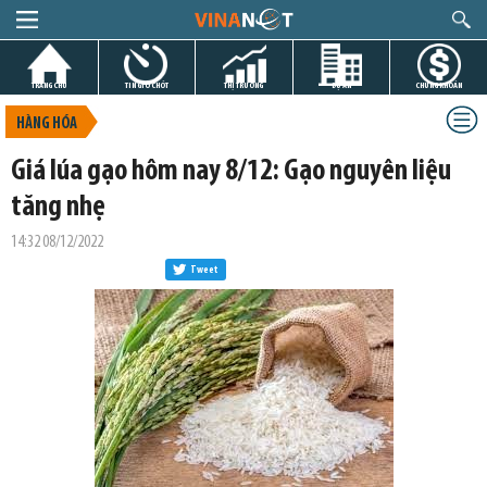
TRANG CHỦ
TIN GIỜ CHÓT
THỊ TRƯỜNG
DỰ ÁN
CHỨNG KHOÁN
HÀNG HÓA
Giá lúa gạo hôm nay 8/12: Gạo nguyên liệu
tăng nhẹ
14:32 08/12/2022
Tweet