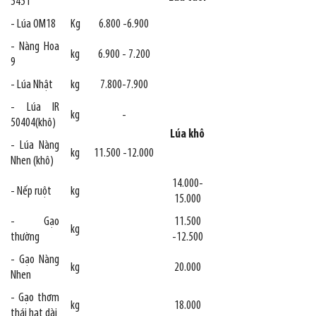
5451
- Lúa OM18
Kg
6.800 -6.900
- Nàng Hoa
kg
6.900 - 7.200
9
- Lúa Nhật
kg
7.800-7.900
- Lúa IR
kg
-
50404(khô)
Lúa khô
- Lúa Nàng
kg
11.500 -12.000
Nhen (khô)
14.000-
- Nếp ruột
kg
15.000
- Gạo
11.500
kg
thường
-12.500
- Gạo Nàng
kg
20.000
Nhen
- Gạo thơm
kg
18.000
thái hạt dài