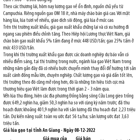
Theo các thương lái, hôm nay lượng gạo về ổn định, nguồn chủ yếu từ
Campuchia. Riêng nguồn gạo OM 18 ít, nhà máy chào bán giá cao. Với mặt
hàng lúa, lúa tươi về nhiều, giao dịch sôi động, giá lúa ở mức cao.
Trên thị trường xuất khẩu, giá gạo xuất khẩu chững lại và có xu hướng đi
ngang sau phiên điều chỉnh tăng. Theo Hiệp hội Lương thực Việt Nam, giá
chào bán gạo xuất khẩu 5% tấm đang ở mức 448 USD/tấn; gạo 25% tấm ở
mức 433 USD/tấn.
Trong khi thị trường xuất khẩu gạo được các doanh nghiệp dự báo vẫn có
nhiều điểm sáng, tại thị trường trong nước, ngành lúa gạo Việt Nam trong
những năm gần đây đã có nhiều bước chuyển mình thay đổi để hướng tới sản
xuất cánh đồng mẫu lớn, chuyên nghiệp. Chất lượng gạo và giá dần tốt lên,
thị trường theo đó cũng mở rộng hơn, đó là những tín hiệu tích cực mà
thương hiệu gạo Việt làm được trong thời gian 2 - 3 năm qua.
Vềh lúa thu đông, hiện các địa phương Đồng bằng sông Cửu Long gieo trồng
được 649,2 nghìn ha, giảm 50,3 nghìn ha so với cùng kỳ năm trước; đã thu
hoạch được khoảng 401,9 nghìn ha với sản lượng đã thu hoạch đạt 2,23 triệu
tấn. Dự kiến năng suất toàn vụ ước đạt 56 tạ/ha; sản lượng ước đạt 3,63
triệu tấn.
Giá lúa gạo tại tỉnh An Giang - Ngày 08-12-2022
Giá mua của
Giá bán