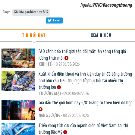
Nguồn:
VITIC/Baocongthuong
Tags:
Giá lúa gạo hôm nay 8/12
Tweet
TIN NỔI BẬT
XEM NHIỀU
FAO cảnh báo thế giới sắp đối mặt làn sóng tăng giá
lương thực mới
KINH TẾ
- 10:29 06/08/2026
Xuất khẩu điện thoại và linh kiện duy trì đà tăng trưởng
nhờ nhu cầu tiêu thụ điện tử phục hồi tại nhiều thị
trường lớn
THƯƠNG MẠI
- 09:06 06/08/2026
Giá dầu thế giới hôm nay 6/8: Giằng co theo biên độ hẹp
NĂNG LƯỢNG
- 08:58 06/08/2026
Triển vọng tích cực của ngành điện tử Việt Nam tại thị
trường Bắc Mỹ