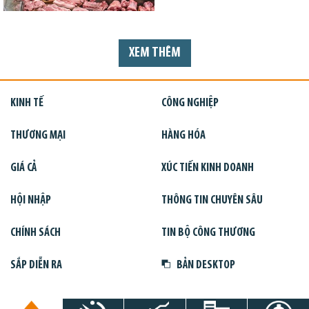
XEM THÊM
KINH TẾ
CÔNG NGHIỆP
THƯƠNG MẠI
HÀNG HÓA
GIÁ CẢ
XÚC TIẾN KINH DOANH
HỘI NHẬP
THÔNG TIN CHUYÊN SÂU
CHÍNH SÁCH
TIN BỘ CÔNG THƯƠNG
SẮP DIỄN RA
BẢN DESKTOP