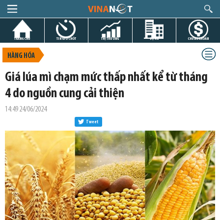
TRANG CHỦ
TIN GIỜ CHÓT
THỊ TRƯỜNG
DỰ ÁN
CHỨNG KHOÁN
HÀNG HÓA
Giá lúa mì chạm mức thấp nhất kể từ tháng
4 do nguồn cung cải thiện
14:49 24/06/2024
Tweet