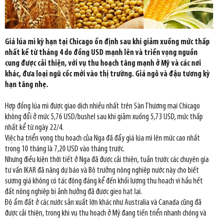
Giá lúa mì kỳ hạn tại Chicago ổn định sau khi giảm xuống mức thấp
nhất kể từ tháng 4 do đồng USD mạnh lên và triển vọng nguồn
cung được cải thiện, với vụ thu hoạch tăng mạnh ở Mỹ và các nơi
khác, đưa loại ngũ cốc mới vào thị trường. Giá ngô và đậu tương kỳ
hạn tăng nhẹ.
Hợp đồng lúa mì được giao dịch nhiều nhất trên Sàn Thương mại Chicago
không đổi ở mức 5,76 USD/bushel sau khi giảm xuống 5,73 USD, mức thấp
nhất kể từ ngày 22/4.
Việc hạ triển vọng thu hoạch của Nga đã đẩy giá lúa mì lên mức cao nhất
trong 10 tháng là 7,20 USD vào tháng trước.
Nhưng điều kiện thời tiết ở Nga đã được cải thiện, tuần trước các chuyên gia
tư vấn IKAR đã nâng dự báo và Bộ trưởng nông nghiệp nước này cho biết
sương giá không có tác động đáng kể đến khối lượng thu hoạch vì hầu hết
đất nông nghiệp bị ảnh hưởng đã được gieo hạt lại.
Độ ẩm đất ở các nước sản xuất lớn khác như Australia và Canada cũng đã
được cải thiện, trong khi vụ thu hoạch ở Mỹ đang tiến triển nhanh chóng và