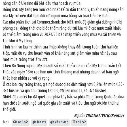
nông dân ở Ukraine đã bắt đầu thu hoạch vụ mùa.
Đồng USD Mỹ tăng lên mức cao nhất kể từ đầu tháng 5, khiến hàng nông sản
của Mỹ trở nên đắt hơn đối với người mua bằng các loại tiền tệ khác.
Các nhà phân tích tại Commerzbank cho biết, mức độ giảm giá dường như bị
phóng đại, đồng thời cho biết thêm rằng dự trữ lúa mì ở các nước xuất khẩu
có thể giảm trong niên vụ 2024/25 bất chấp triển vọng mùa vụ cải thiện và
tồn kho ở Mỹ tăng.
Tình hình vụ lúa mì chính của Pháp không thay đổi trong tuần thứ hai liên
tiếp, mặc dù vụ thu hoạch vẫn có khả năng sụt giảm vào mùa hè này sau
một mùa trồng trọt ẩm ướt.
Theo Bộ Nông nghiệp Mỹ, doanh số xuất khẩu lúa mì của Mỹ trong tuần kết
thúc vào ngày 13/6 cao hơn ước tính thương mại nhưng doanh số bán ngô
thấp hơn nhiều so với kỳ vọng.
Ở các loại cây trồng khác, giá ngô được giao dịch tăng hơn 0,2% lên mức 4,35-
3/4 bushel và giá đậu tương tăng 0,4% lên mức 11,24-3/4 bushel.
Nhiệt độ cao kỷ lục đã quét qua phía tây bắc và phía đông Trung Quốc, đe dọa
hạn chế sản xuất ngô tại quốc gia sản xuất và tiêu thụ ngũ cốc lớn thứ hai
thế giới.
Nguồn:
VINANET/VITIC/Reuters
Tags:
Giá ngũ cốc
giá lúa mỳ
giá đậu tương
TT ngũ cốc