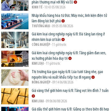
phán thương mại với Mỹ và EU
KINH TẾ
- 10:43 05/08/2026
Nhập khẩu hàng hóa từ Đức: Máy móc, linh kiện điện tử
làm động lực bứt phá
THƯƠNG MẠI
- 09:05 05/08/2026
Giá kim loại công nghiệp ngày 6/8: Đà tăng lan rộng ở
nhóm kim loại cơ bản
CÔNG NGHIỆP
- 11 giờ trước
Giá kim loại công nghiệp ngày 6/8: Tăng giảm đan xen,
xu hướng phân hóa duy trì
KIM LOẠI
- 11 giờ trước
Thị trường lúa gạo ngày 6/8: Lúa tươi tăng nhẹ, gạo
nguyên liệu và xuất khẩu tiếp tục đi ngang
NÔNG NGHIỆP
- 09:14 06/08/2026
Giá vàng thế giới hôm nay 6/8: Tăng vọt lên đỉnh 7 tuần
KIM LOẠI
- 09:06 06/08/2026
Giá dầu thế giới hôm nay 6/8: Giằng co theo biên độ hẹp