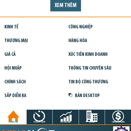
XEM THÊM
KINH TẾ
CÔNG NGHIỆP
THƯƠNG MẠI
HÀNG HÓA
GIÁ CẢ
XÚC TIẾN KINH DOANH
HỘI NHẬP
THÔNG TIN CHUYÊN SÂU
CHÍNH SÁCH
TIN BỘ CÔNG THƯƠNG
SẮP DIỄN RA
BẢN DESKTOP
TRANG CHỦ
TIN GIỜ CHÓT
THỊ TRƯỜNG
DỰ ÁN
CHỨNG KHOÁN