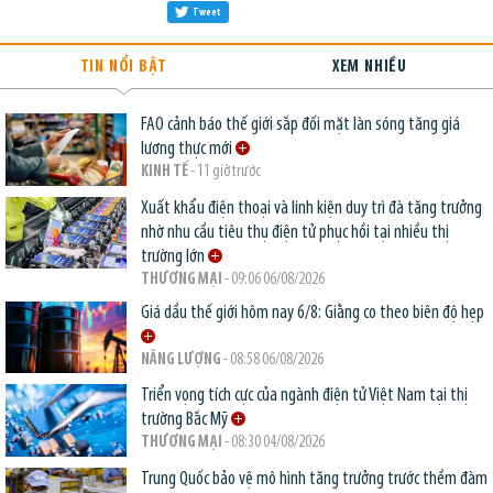
Tweet
TIN NỔI BẬT
XEM NHIỀU
FAO cảnh báo thế giới sắp đối mặt làn sóng tăng giá
lương thực mới
KINH TẾ
- 11 giờ trước
Xuất khẩu điện thoại và linh kiện duy trì đà tăng trưởng
nhờ nhu cầu tiêu thụ điện tử phục hồi tại nhiều thị
trường lớn
THƯƠNG MẠI
- 09:06 06/08/2026
Giá dầu thế giới hôm nay 6/8: Giằng co theo biên độ hẹp
NĂNG LƯỢNG
- 08:58 06/08/2026
Triển vọng tích cực của ngành điện tử Việt Nam tại thị
trường Bắc Mỹ
THƯƠNG MẠI
- 08:30 04/08/2026
Trung Quốc bảo vệ mô hình tăng trưởng trước thềm đàm