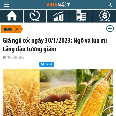
TRANG CHỦ
TIN GIỜ CHÓT
THỊ TRƯỜNG
DỰ ÁN
CHỨNG KHOÁN
HÀNG HÓA
Giá ngũ cốc ngày 30/1/2023: Ngô và lúa mì
tăng đậu tương giảm
10:40 30/01/2023
Tweet