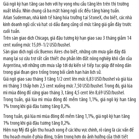
Giá ngô kỳ hạn tăng cao hơn với hy vọng nhu cầu tăng lên trên thị trường
xuất khẩu. Nhìn chung cả ba mặt hàng ngũ cốc đều tăng hàng tuần.
Arlan Suderman, nhà kinh tế hàng hóa trưởng tại StoneX, cho biết, các nhà
kinh doanh ngũ cốc và hạt có dầu đang củng cố mức tăng giá gần đây trước
cuối tuần.
Trên sàn giao dịch Chicago, giá đậu tương kỳ hạn giao sau 3 tháng giảm 14
cent xuống mức 15,09-1/2 USD/bushel.
Sàn giao dịch ngũ cốc Buenos Aires cho biết, những cơn mưa gần đây đã
mang lại sự cứu trợ rất cần thiết cho phần lớn đất nông nghiệp khô cằn của
Argentina, với những cơn mưa sắp tới dự kiến sẽ tiếp tục giúp đỡ nông dân
trong giai đoạn gieo trồng trong bối cảnh hạn hán lịch sử.
Giá ngô giao sau tháng 3 tăng 1/2 cent lên mức 6,83 USD/bushel và giá lúa
mì tháng 3 thấp hơn 2,5 cent xuống mức 7,50 USD/bushel. Trong đó, giá lúa
mì mùa đông đỏ cứng giao tháng 3, tăng 4,5 cent lên 8,69 USD/bushel.
Trong tuần, giá lúa mì mùa đông đỏ mềm tăng 1,1%, giá ngô kỳ hạn tăng
1% trong khi giá đậu tương tăng 0,2%.
Trong tuần, giá lúa mì mùa đông đỏ mềm tăng 1,1%, giá ngô kỳ hạn tăng
1% trong khi giá đậu tương tăng 0,2%.
Hiện nay Mỹ đã gần thu hoạch xong ở các khu vực chính, rõ ràng là các vấn đề
thu hoạch muộn ở phía đông, trầm trọng hơn do ảnh hưởng của thời tiết