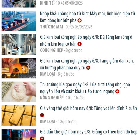
KINH TẾ
- 10:43 05/08/2026
Nhập khẩu hàng hóa từ Đức: Máy móc, linh kiện điện tử
làm động lực bứt phá
THƯƠNG MẠI
- 09:05 05/08/2026
Giá kim loại công nghiệp ngày 6/8: Đà tăng lan rộng ở
nhóm kim loại cơ bản
CÔNG NGHIỆP
- 8 giờ trước
Giá kim loại công nghiệp ngày 6/8: Tăng giảm đan xen,
xu hướng phân hóa duy trì
KIM LOẠI
- 8 giờ trước
Thị trường lúa gạo ngày 6/8: Lúa tươi tăng nhẹ, gạo
nguyên liệu và xuất khẩu tiếp tục đi ngang
NÔNG NGHIỆP
- 10 giờ trước
Giá vàng thế giới hôm nay 6/8: Tăng vọt lên đỉnh 7 tuần
KIM LOẠI
- 10 giờ trước
Giá dầu thế giới hôm nay 6/8: Giằng co theo biên độ hẹp