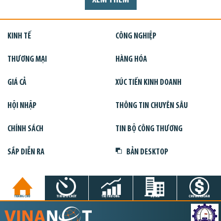
XEM THÊM
KINH TẾ
CÔNG NGHIỆP
THƯƠNG MẠI
HÀNG HÓA
GIÁ CẢ
XÚC TIẾN KINH DOANH
HỘI NHẬP
THÔNG TIN CHUYÊN SÂU
CHÍNH SÁCH
TIN BỘ CÔNG THƯƠNG
SẮP DIỄN RA
BẢN DESKTOP
TRANG CHỦ
TIN GIỜ CHÓT
THỊ TRƯỜNG
DỰ ÁN
CHỨNG KHOÁN