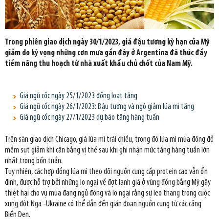
Trong phiên giao dịch ngày 30/1/2023, giá đậu tương kỳ hạn của Mỹ
giảm do kỳ vọng những cơn mưa gần đây ở Argentina đã thúc đẩy
tiềm năng thu hoạch từ nhà xuất khẩu chủ chốt của Nam Mỹ.
Giá ngũ cốc ngày 25/1/2023 đồng loạt tăng
Giá ngũ cốc ngày 26/1/2023: Đậu tương và ngô giảm lúa mì tăng
Giá ngũ cốc ngày 27/1/2023 dự báo tăng hàng tuần
Trên sàn giao dịch Chicago, giá lúa mì trái chiều, trong đó lúa mì mùa đông đỏ
mềm sụt giảm khi cân bằng vị thế sau khi ghi nhận mức tăng hàng tuần lớn
nhất trong bốn tuần.
Tuy nhiên, các hợp đồng lúa mì theo dõi nguồn cung cấp protein cao vẫn ổn
định, được hỗ trợ bởi những lo ngại về đợt lạnh giá ở vùng đồng bằng Mỹ gây
thiệt hại cho vụ mùa đang ngủ đông và lo ngại rằng sự leo thang trong cuộc
xung đột Nga -Ukraine có thể dẫn đến gián đoạn nguồn cung từ các cảng
Biển Đen.