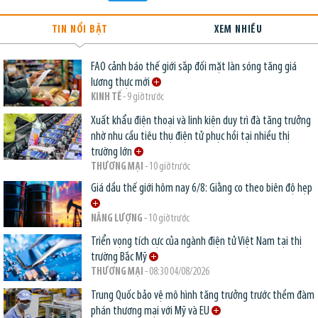
TIN NỔI BẬT
XEM NHIỀU
FAO cảnh báo thế giới sắp đối mặt làn sóng tăng giá
lương thực mới
KINH TẾ
- 9 giờ trước
Xuất khẩu điện thoại và linh kiện duy trì đà tăng trưởng
nhờ nhu cầu tiêu thụ điện tử phục hồi tại nhiều thị
trường lớn
THƯƠNG MẠI
- 10 giờ trước
Giá dầu thế giới hôm nay 6/8: Giằng co theo biên độ hẹp
NĂNG LƯỢNG
- 10 giờ trước
Triển vọng tích cực của ngành điện tử Việt Nam tại thị
trường Bắc Mỹ
THƯƠNG MẠI
- 08:30 04/08/2026
Trung Quốc bảo vệ mô hình tăng trưởng trước thềm đàm
phán thương mại với Mỹ và EU