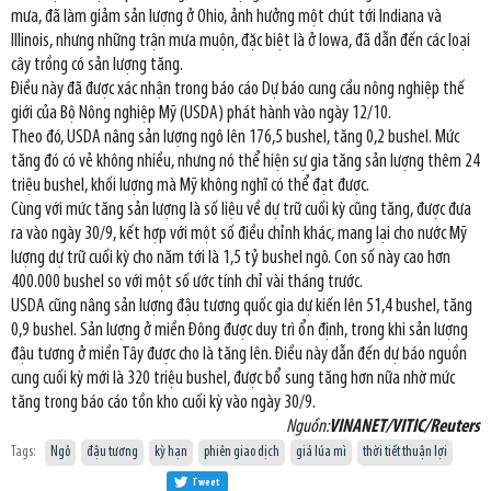
mưa, đã làm giảm sản lượng ở Ohio, ảnh hưởng một chút tới Indiana và
Illinois, nhưng những trận mưa muộn, đặc biệt là ở Iowa, đã dẫn đến các loại
cây trồng có sản lượng tăng.
Điều này đã được xác nhận trong báo cáo Dự báo cung cầu nông nghiệp thế
giới của Bộ Nông nghiệp Mỹ (USDA) phát hành vào ngày 12/10.
Theo đó, USDA nâng sản lượng ngô lên 176,5 bushel, tăng 0,2 bushel. Mức
tăng đó có vẻ không nhiều, nhưng nó thể hiện sự gia tăng sản lượng thêm 24
triệu bushel, khối lượng mà Mỹ không nghĩ có thể đạt được.
Cùng với mức tăng sản lượng là số liệu về dự trữ cuối kỳ cũng tăng, được đưa
ra vào ngày 30/9, kết hợp với một số điều chỉnh khác, mang lại cho nước Mỹ
lượng dự trữ cuối kỳ cho năm tới là 1,5 tỷ bushel ngô. Con số này cao hơn
400.000 bushel so với một số ước tính chỉ vài tháng trước.
USDA cũng nâng sản lượng đậu tương quốc gia dự kiến lên 51,4 bushel, tăng
0,9 bushel. Sản lượng ở miền Đông được duy trì ổn định, trong khi sản lượng
đậu tương ở miền Tây được cho là tăng lên. Điều này dẫn đến dự báo nguồn
cung cuối kỳ mới là 320 triệu bushel, được bổ sung tăng hơn nữa nhờ mức
tăng trong báo cáo tồn kho cuối kỳ vào ngày 30/9.
Nguồn:
VINANET/VITIC/Reuters
Tags:
Ngô
đậu tương
kỳ hạn
phiên giao dịch
giá lúa mì
thời tiết thuận lợi
Tweet