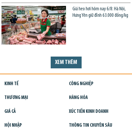
Giá heo hơi hôm nay 6/8: Hà Nội,
Hưng Yên giữ đỉnh 63.000 đồng/kg
XEM THÊM
KINH TẾ
CÔNG NGHIỆP
THƯƠNG MẠI
HÀNG HÓA
GIÁ CẢ
XÚC TIẾN KINH DOANH
HỘI NHẬP
THÔNG TIN CHUYÊN SÂU