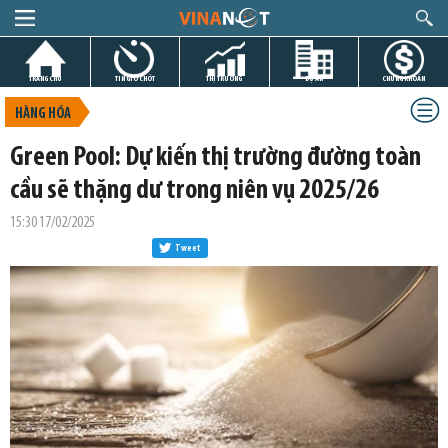
TRANG CHỦ
TIN GIỜ CHÓT
THỊ TRƯỜNG
DỰ ÁN
CHỨNG KHOÁN
HÀNG HÓA
Green Pool: Dự kiến thị trường đường toàn
cầu sẽ thặng dư trong niên vụ 2025/26
15:30 17/02/2025
Tweet