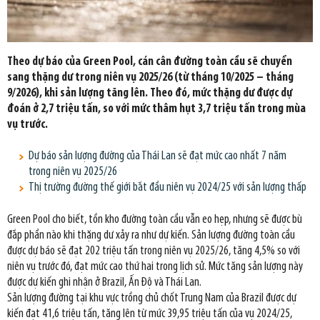
Theo dự báo của Green Pool, cán cân đường toàn cầu sẽ chuyển
sang thặng dư trong niên vụ 2025/26 (từ tháng 10/2025 – tháng
9/2026), khi sản lượng tăng lên. Theo đó, mức thặng dư được dự
đoán ở 2,7 triệu tấn, so với mức thâm hụt 3,7 triệu tấn trong mùa
vụ trước.
Dự báo sản lượng đường của Thái Lan sẽ đạt mức cao nhất 7 năm
trong niên vụ 2025/26
Thị trường đường thế giới bắt đầu niên vụ 2024/25 với sản lượng thấp
Green Pool cho biết, tồn kho đường toàn cầu vẫn eo hẹp, nhưng sẽ được bù
đắp phần nào khi thặng dư xảy ra như dự kiến. Sản lượng đường toàn cầu
được dự báo sẽ đạt 202 triệu tấn trong niên vụ 2025/26, tăng 4,5% so với
niên vụ trước đó, đạt mức cao thứ hai trong lịch sử. Mức tăng sản lượng này
được dự kiến ghi nhận ở Brazil, Ấn Độ và Thái Lan.
Sản lượng đường tại khu vực trồng chủ chốt Trung Nam của Brazil được dự
kiến đạt 41,6 triệu tấn, tăng lên từ mức 39,95 triệu tấn của vụ 2024/25,