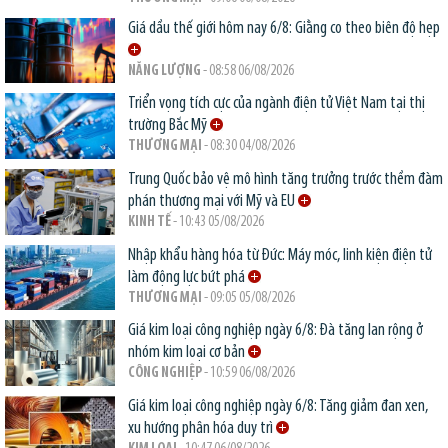
Giá dầu thế giới hôm nay 6/8: Giằng co theo biên độ hẹp
NĂNG LƯỢNG
- 08:58 06/08/2026
Triển vọng tích cực của ngành điện tử Việt Nam tại thị
trường Bắc Mỹ
THƯƠNG MẠI
- 08:30 04/08/2026
Trung Quốc bảo vệ mô hình tăng trưởng trước thềm đàm
phán thương mại với Mỹ và EU
KINH TẾ
- 10:43 05/08/2026
Nhập khẩu hàng hóa từ Đức: Máy móc, linh kiện điện tử
làm động lực bứt phá
THƯƠNG MẠI
- 09:05 05/08/2026
Giá kim loại công nghiệp ngày 6/8: Đà tăng lan rộng ở
nhóm kim loại cơ bản
CÔNG NGHIỆP
- 10:59 06/08/2026
Giá kim loại công nghiệp ngày 6/8: Tăng giảm đan xen,
xu hướng phân hóa duy trì