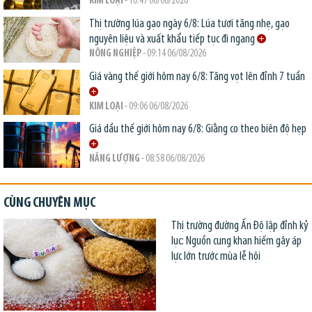
KIM LOẠI
- 10:47 06/08/2026
Thị trường lúa gạo ngày 6/8: Lúa tươi tăng nhẹ, gạo
nguyên liệu và xuất khẩu tiếp tục đi ngang
NÔNG NGHIỆP
- 09:14 06/08/2026
Giá vàng thế giới hôm nay 6/8: Tăng vọt lên đỉnh 7 tuần
KIM LOẠI
- 09:06 06/08/2026
Giá dầu thế giới hôm nay 6/8: Giằng co theo biên độ hẹp
NĂNG LƯỢNG
- 08:58 06/08/2026
CÙNG CHUYÊN MỤC
Thị trường đường Ấn Độ lập đỉnh kỷ
lục: Nguồn cung khan hiếm gây áp
lực lớn trước mùa lễ hội