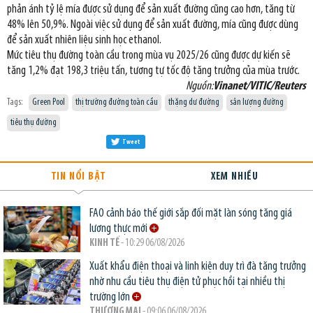
phản ánh tỷ lệ mía được sử dụng để sản xuất đường cũng cao hơn, tăng từ
48% lên 50,9%. Ngoài việc sử dụng để sản xuất đường, mía cũng được dùng
để sản xuất nhiên liệu sinh học ethanol.
Mức tiêu thụ đường toàn cầu trong mùa vụ 2025/26 cũng được dự kiến sẽ
tăng 1,2% đạt 198,3 triệu tấn, tương tự tốc độ tăng trưởng của mùa trước.
Nguồn:
Vinanet/VITIC/Reuters
Tags:
Green Pool
thị trường đường toàn cầu
thặng dư đường
sản lượng đường
tiêu thụ đường
Tweet
TIN NỔI BẬT
XEM NHIỀU
FAO cảnh báo thế giới sắp đối mặt làn sóng tăng giá
lương thực mới
KINH TẾ
- 10:29 06/08/2026
Xuất khẩu điện thoại và linh kiện duy trì đà tăng trưởng
nhờ nhu cầu tiêu thụ điện tử phục hồi tại nhiều thị
trường lớn
THƯƠNG MẠI
- 09:06 06/08/2026