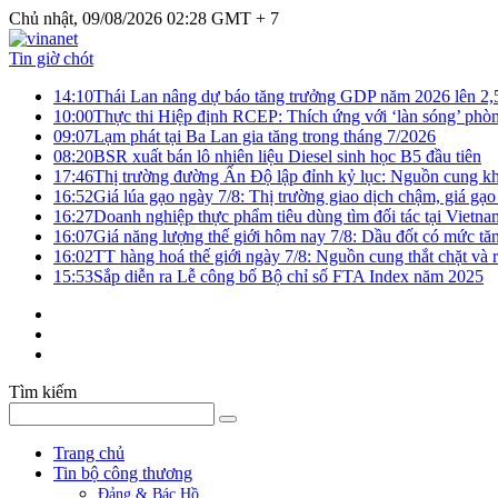
Chủ nhật, 09/08/2026 02:28 GMT + 7
Tin giờ chót
14:10
Thái Lan nâng dự báo tăng trưởng GDP năm 2026 lên 2
10:00
Thực thi Hiệp định RCEP: Thích ứng với ‘làn sóng’ phò
09:07
Lạm phát tại Ba Lan gia tăng trong tháng 7/2026
08:20
BSR xuất bán lô nhiên liệu Diesel sinh học B5 đầu tiên
17:46
Thị trường đường Ấn Độ lập đỉnh kỷ lục: Nguồn cung kha
16:52
Giá lúa gạo ngày 7/8: Thị trường giao dịch chậm, giá gạo
16:27
Doanh nghiệp thực phẩm tiêu dùng tìm đối tác tại Vietna
16:07
Giá năng lượng thế giới hôm nay 7/8: Dầu đốt có mức tăn
16:02
TT hàng hoá thế giới ngày 7/8: Nguồn cung thắt chặt và rủ
15:53
Sắp diễn ra Lễ công bố Bộ chỉ số FTA Index năm 2025
Tìm kiếm
Trang chủ
Tin bộ công thương
Đảng & Bác Hồ