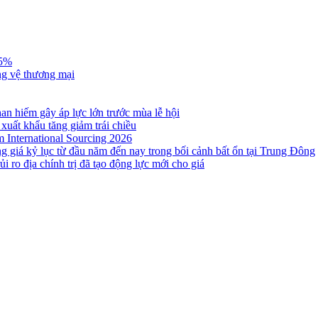
,5%
ng vệ thương mại
n hiếm gây áp lực lớn trước mùa lễ hội
 xuất khẩu tăng giảm trái chiều
m International Sourcing 2026
g giá kỷ lục từ đầu năm đến nay trong bối cảnh bất ổn tại Trung Đông
i ro địa chính trị đã tạo động lực mới cho giá