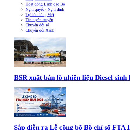
Hoạt động Lãnh đạo Bộ
Nghị quyết - Nghị định
Tự hào hàng Việt
Tin tuyên truyền
Chuyển đổi số
Chuyển đổi Xanh
BSR xuất bán lô nhiên liệu Diesel sinh
Sắp diễn ra Lễ công bố Bộ chỉ số FTA