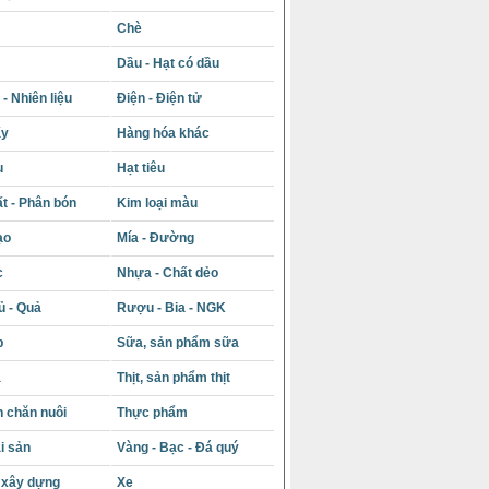
Chè
Dầu - Hạt có dầu
- Nhiên liệu
Điện - Điện tử
ấy
Hàng hóa khác
u
Hạt tiêu
t - Phân bón
Kim loại màu
ạo
Mía - Đường
c
Nhựa - Chất dẻo
ủ - Quả
Rượu - Bia - NGK
p
Sữa, sản phẩm sữa
á
Thịt, sản phẩm thịt
 chăn nuôi
Thực phẩm
i sản
Vàng - Bạc - Đá quý
u xây dựng
Xe