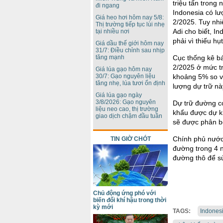
triệu tấn trong
đi ngang
Indonesia có lư
Giá heo hơi hôm nay 5/8:
2/2025. Tuy nhi
Thị trường tiếp tục lùi nhẹ
Adi cho biết, 
tại nhiều nơi
phải vì thiếu hụ
Giá dầu thế giới hôm nay
31/7: Điều chỉnh sau nhịp
tăng mạnh
Cục thống kê bá
2/2025 ở mức t
Giá lúa gạo hôm nay
30/7: Gạo nguyên liệu
khoảng 5% so vớ
tăng nhẹ, lúa tươi ổn định
lượng dự trữ nà
Giá lúa gạo ngày
3/8/2026: Gạo nguyên
Dự trữ đường c
liệu neo cao, thị trường
khẩu được dự k
giao dịch chậm đầu tuần
sẽ được phân b
Chính phủ nước
TIN GIỜ CHÓT
đường trong 4 n
đường thô để s
Chủ động ứng phó với
biến đổi khí hậu trong thời
kỳ mới
TAGS:
Indones