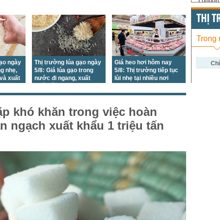
London 
US Whe
THỊ 
US Cor
Trong
US Soy
gạo ngày
Thị trường lúa gạo ngày
Giá heo hơi hôm nay
US Coff
Chỉ
ng nhẹ,
5/8: Giá lúa gạo trong
5/8: Thị trường tiếp tục
 và xuất
nước đi ngang, xuất
lùi nhẹ tại nhiều nơi
US Sug
 ngang
khẩu tăng nhẹ
US Cott
p khó khăn trong việc hoàn
London
n ngạch xuất khẩu 1 triệu tấn
US Coc
Rough 
Nguồn Fi