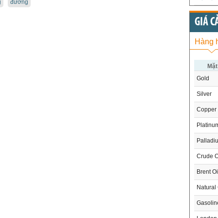
g
đường
GIÁ C
Hàng 
Mặt
Gold
Silver
Copper
Platinu
Palladi
Crude O
Brent Oi
Natural
Gasoli