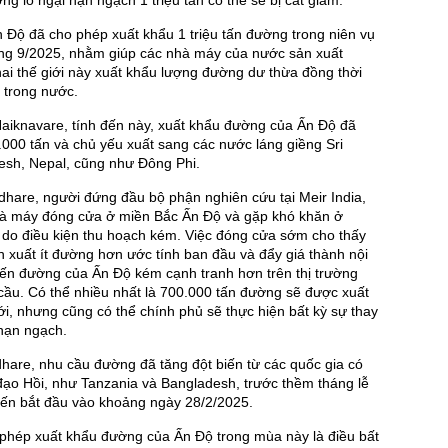
ường lo ngại hạn ngạch 1 triệu tấn có thể sẽ bị cắt giảm.
 Độ đã cho phép xuất khẩu 1 triệu tấn đường trong niên vụ
áng 9/2025, nhằm giúp các nhà máy của nước sản xuất
ai thế giới này xuất khẩu lượng đường dư thừa đồng thời
h trong nước.
aiknavare, tính đến này, xuất khẩu đường của Ấn Độ đã
000 tấn và chủ yếu xuất sang các nước láng giềng Sri
esh, Nepal, cũng như Đông Phi.
hare, người đứng đầu bộ phận nghiên cứu tại Meir India,
nhà máy đóng cửa ở miền Bắc Ấn Độ và gặp khó khăn ở
 do điều kiện thu hoạch kém. Việc đóng cửa sớm cho thấy
 xuất ít đường hơn ước tính ban đầu và đẩy giá thành nội
hiến đường của Ấn Độ kém cạnh tranh hơn trên thị trường
cầu. Có thể nhiều nhất là 700.000 tấn đường sẽ được xuất
tới, nhưng cũng có thể chính phủ sẽ thực hiện bất kỳ sự thay
 hạn ngạch.
are, nhu cầu đường đã tăng đột biến từ các quốc gia có
ạo Hồi, như Tanzania và Bangladesh, trước thềm tháng lễ
ến bắt đầu vào khoảng ngày 28/2/2025.
 phép xuất khẩu đường của Ấn Độ trong mùa này là điều bất