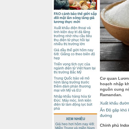
FAO cảnh báo thế giới sắp
đối mặt làn sóng tăng giá
lương thực mới
Xuất khẩu điện thoại và
linh kiện duy trì đà tăng
trưởng nhờ nhu cầu tiêu
thụ điện tử phục hồi tại
nhiều thị trường lớn
Giá dầu thế giới hôm nay
6/8: Giằng co theo biên độ
hẹp
Triển vọng tích cực của
ngành điện tử Việt Nam tại
thị trường Bắc Mỹ
Cơ quan Lương
Trung Quốc bảo vệ mô
hình tăng trưởng trước
hoạch nhập kh
thềm đàm phán thương
nguồn cung nội
mại với Mỹ và EU
Ramandan.
Nhập khẩu hàng hóa từ
Đức: Máy móc, linh kiện
Xuất khẩu đườn
điện tử làm động lực bứt
phá
Ấn Độ gặp khó k
đường
XEM NHIỀU
Giá heo hơi hôm nay 4/8:
Chính phủ Indon
Miền Trung và miền Nam