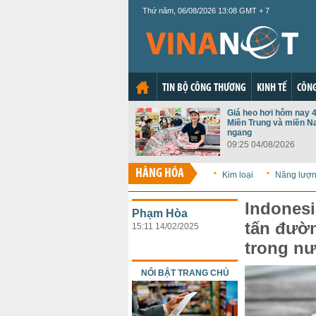
Thứ năm, 06/08/2026 13:08 GMT + 7
TIN BỘ CÔNG THƯƠNG
KINH TẾ
CÔNG
Giá heo hơi hôm nay 4
Miền Trung và miền N
ngang
09:25 04/08/2026
HÀNG HÓA
Kim loại
Năng lượ
Indonesi
Phạm Hòa
tấn đườn
15:11 14/02/2025
trong n
NỔI BẬT TRANG CHỦ