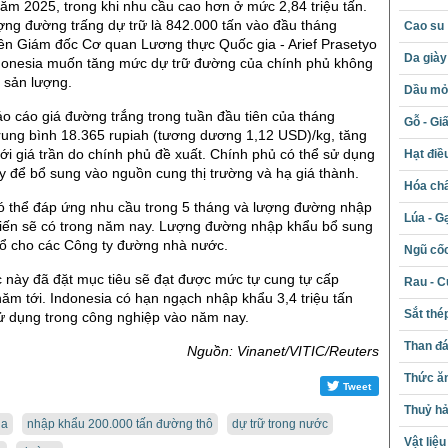
 năm 2025, trong khi nhu cầu cao hơn ở mức 2,84 triệu tấn.
ợng đường trấng dự trữ là 842.000 tấn vào đầu tháng
Cao su
ên Giám đốc Cơ quan Lương thực Quốc gia - Arief Prasetyo
Da giày
Indonesia muốn tăng mức dự trữ đường của chính phủ không
t sản lượng.
Dầu mỏ 
o cáo giá đường trắng trong tuần đầu tiên của tháng
Gỗ - Gi
rung bình 18.365 rupiah (tương dương 1,12 USD)/kg, tăng
i giá trần do chính phủ đề xuất. Chính phủ có thể sử dụng
Hạt điề
y để bổ sung vào nguồn cung thị trường và hạ giá thành.
Hóa chấ
ó thể đáp ứng nhu cầu trong 5 tháng và lượng đường nhập
Lúa - G
iến sẽ có trong năm nay. Lượng đường nhập khẩu bổ sung
ổ cho các Công ty đường nhà nước.
Ngũ cố
 này đã đặt mục tiêu sẽ đạt được mức tự cung tự cấp
Rau - C
ăm tới. Indonesia có hạn ngạch nhập khẩu 3,4 triệu tấn
Sắt thé
ử dụng trong công nghiệp vào năm nay.
Than đ
Nguồn: Vinanet/VITIC/Reuters
Thức ăn
Tweet
Thuỷ hả
ia
nhập khẩu 200.000 tấn đường thô
dự trữ trong nước
Vật liệ