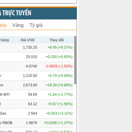
Ả TRỰC TUYẾN
hóa
Vàng
Tỷ giá
 hàng
Giá USD
Thay đổi
1,735.25
+6.45 (+0.37%)
25.010
+0.230 (+0.93%)
4.0740
-0.0635 (-1.53%)
m
1,210.50
+0.70 (+0.06%)
um
2,673.00
+18.30 (+0.69%)
il WTI
59.69
+1.04 (+1.77%)
l
63.12
+0.97 (+1.56%)
 Gas
2.564
+0.053 (+2.11%)
ne RBOB
1.9879
+0.0268 (+1.37%)