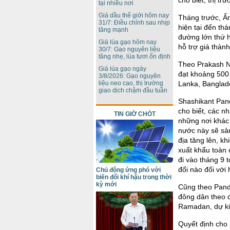
cho biết, thị tr
tại nhiều nơi
Giá dầu thế giới hôm nay
Tháng trước, Ấn
31/7: Điều chỉnh sau nhịp
hiện tại đến th
tăng mạnh
đường lớn thứ h
Giá lúa gạo hôm nay
hỗ trợ giá thàn
30/7: Gạo nguyên liệu
tăng nhẹ, lúa tươi ổn định
Theo Prakash N
Giá lúa gạo ngày
đạt khoảng 500.
3/8/2026: Gạo nguyên
liệu neo cao, thị trường
Lanka, Banglad
giao dịch chậm đầu tuần
Shashikant Pand
cho biết, các 
TIN GIỜ CHÓT
những nơi khác
nước này sẽ sản
địa tăng lên, k
xuất khẩu toàn 
đi vào tháng 9 
đổi nào đối với
Chủ động ứng phó với
biến đổi khí hậu trong thời
kỳ mới
Cũng theo Pandh
đông dân theo đ
Ramadan, dự ki
Quyết định cho