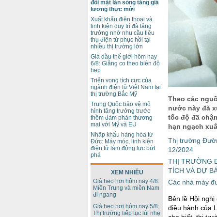
đối mặt làn sóng tăng giá
lương thực mới
Xuất khẩu điện thoại và
linh kiện duy trì đà tăng
trưởng nhờ nhu cầu tiêu
thụ điện tử phục hồi tại
nhiều thị trường lớn
Giá dầu thế giới hôm nay
6/8: Giằng co theo biên độ
hẹp
Triển vọng tích cực của
ngành điện tử Việt Nam tại
thị trường Bắc Mỹ
Theo các nguồ
Trung Quốc bảo vệ mô
nước này đã x
hình tăng trưởng trước
tốc độ đã chậm
thềm đàm phán thương
mại với Mỹ và EU
hạn ngạch xuấ
Nhập khẩu hàng hóa từ
Thị trường Đườn
Đức: Máy móc, linh kiện
điện tử làm động lực bứt
12/2024
phá
THỊ TRƯỜNG Đ
TÍCH VÀ DỰ B
XEM NHIỀU
Giá heo hơi hôm nay 4/8:
Các nhà máy đư
Miền Trung và miền Nam
đi ngang
Bên lề Hội ngh
Giá heo hơi hôm nay 5/8:
điều hành của 
Thị trường tiếp tục lùi nhẹ