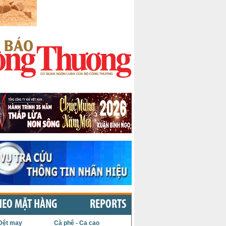
HEO MẶT HÀNG
REPORTS
Dệt may
Cà phê - Ca cao