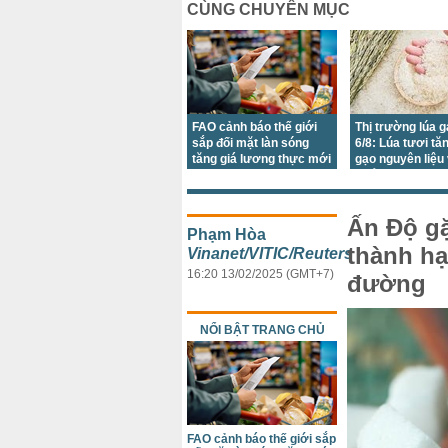
CÙNG CHUYÊN MỤC
FAO cảnh báo thế giới
Thị trường lúa 
sắp đối mặt làn sóng
6/8: Lúa tươi tă
tăng giá lương thực mới
gạo nguyên liệu
khẩu tiếp tục đi
Ấn Độ gặ
Phạm Hòa
thành hạ
Vinanet/VITIC/Reuters
16:20 13/02/2025 (GMT+7)
đường
NỔI BẬT TRANG CHỦ
FAO cảnh báo thế giới sắp