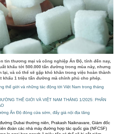
n tin thương mại và công nghiệp Ấn Độ, tính đến nay,
uất khẩu tới 500.000 tấn đường trong mùa này, nhưng
 lại, và có thể sẽ gặp khó khăn trong việc hoàn thành
t khẩu 1 triệu tấn đường mà chính phủ cho phép.
g thế giới và những tác động tới Việt Nam trong tháng
ƯỜNG THẾ GIỚI VÀ VIỆT NAM THÁNG 1/2025: PHÂN
ÁO
ờng Ấn Độ đóng cửa sớm, đẩy giá nội địa tăng
ị đường Dubai thường niên, Prakash Naiknavare, Giám đốc
Liên đoàn các nhà máy đường hợp tác quốc gia (NFCSF)