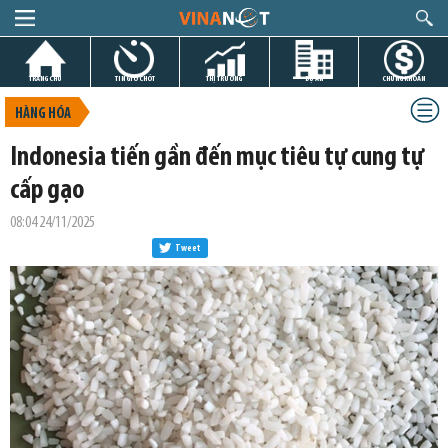
TRANG CHỦ
TIN GIỜ CHÓT
THỊ TRƯỜNG
DỰ ÁN
CHỨNG KHOÁN
HÀNG HÓA
Indonesia tiến gần đến mục tiêu tự cung tự
cấp gạo
08:04 24/11/2025
Tweet