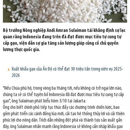
Bộ trưởng Nông nghiệp Andi Amran Sulaiman tái khẳng định sự lạc
quan rằng Indonesia đang trên đà đạt được mục tiêu tự cung tự
cấp gạo, viện dẫn sự gia tăng sản lượng giúp củng cố chủ quyền
lương thực quốc gia.
Xuất khẩu gạo của Ấn Độ có thể đạt 30 triệu tấn trong niên vụ 2025-
2026
"Nếu Chúa phù hộ, trong vòng ba tháng tới, nếu không có trở ngại lớn nào,
chúng ta sẽ có thể tuyên bố Indonesia đã đạt được mục tiêu tự cung tự cấp
gạo", ông Sulaiman phát biểu hôm 3/10 tại Jakarta.
Ông cho biết chính phủ tiếp tục thúc đẩy các chương trình chiến lược, bao
gồm phát triển các cánh đồng lúa mới, cải tạo hệ thống thủy lợi và cải thiện
phúc lợi cho nông dân. Trích dẫn những đột phá và thành tựu sản xuất gần
đây, ông Sulaiman nhấn mạnh rằng Indonesia sẽ không cần nhập khẩu gạo