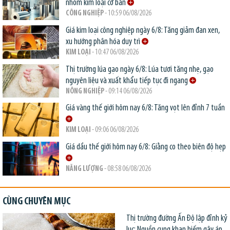
nhóm kim loại cơ bản
CÔNG NGHIỆP
- 10:59 06/08/2026
Giá kim loại công nghiệp ngày 6/8: Tăng giảm đan xen,
xu hướng phân hóa duy trì
KIM LOẠI
- 10:47 06/08/2026
Thị trường lúa gạo ngày 6/8: Lúa tươi tăng nhẹ, gạo
nguyên liệu và xuất khẩu tiếp tục đi ngang
NÔNG NGHIỆP
- 09:14 06/08/2026
Giá vàng thế giới hôm nay 6/8: Tăng vọt lên đỉnh 7 tuần
KIM LOẠI
- 09:06 06/08/2026
Giá dầu thế giới hôm nay 6/8: Giằng co theo biên độ hẹp
NĂNG LƯỢNG
- 08:58 06/08/2026
CÙNG CHUYÊN MỤC
Thị trường đường Ấn Độ lập đỉnh kỷ
lục: Nguồn cung khan hiếm gây áp