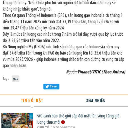
trong năm nay. "Nếu Chúa phù hộ, với nguồn dự trữ dồi dào, năm nay sẽ
không nhập khẩu gạo", ông nói.
Theo Cơ quan Thống kê Indonesia (BPS), sản lượng gạo Indonéia từ tháng 1
đến tháng 11 năm 2025 ước tính đạt 33,19 triệu tấn, tăng 12,62% so với
mức 29,47 triệu tấn cùng kỳ năm 2024.
Đây là mức sản lượng cao nhất trong 7 năm trở lại đây, vượt qua kỷ lục trước
đó là 31,54 triệu tấn vào năm 2022.
Bộ Nông nghiệp Mỹ (USDA) ước tính sản lượng gạo của Indonesia năm nay
đạt 34,6 triệu tấn, trong khi FAO dự báo sản lượng lên tới 35,6 triệu tấn cho
vụ mùa 2025/2026 - giúp Indonesia vững chắc trên con đường tự cung tự cấp
gạo hoàn toàn.
Nguồn:
Vinanet/VITIC (Theo Antara)
Tags:
gạo
Tweet
TIN NỔI BẬT
XEM NHIỀU
FAO cảnh báo thế giới sắp đối mặt làn sóng tăng giá
lương thực mới