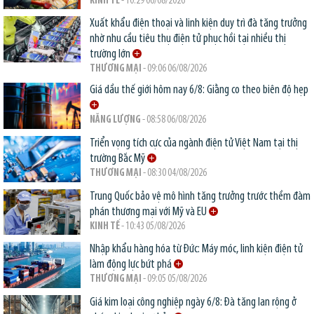
KINH TẾ
- 10:29 06/08/2026
Xuất khẩu điện thoại và linh kiện duy trì đà tăng trưởng
nhờ nhu cầu tiêu thụ điện tử phục hồi tại nhiều thị
trường lớn
THƯƠNG MẠI
- 09:06 06/08/2026
Giá dầu thế giới hôm nay 6/8: Giằng co theo biên độ hẹp
NĂNG LƯỢNG
- 08:58 06/08/2026
Triển vọng tích cực của ngành điện tử Việt Nam tại thị
trường Bắc Mỹ
THƯƠNG MẠI
- 08:30 04/08/2026
Trung Quốc bảo vệ mô hình tăng trưởng trước thềm đàm
phán thương mại với Mỹ và EU
KINH TẾ
- 10:43 05/08/2026
Nhập khẩu hàng hóa từ Đức: Máy móc, linh kiện điện tử
làm động lực bứt phá
THƯƠNG MẠI
- 09:05 05/08/2026
Giá kim loại công nghiệp ngày 6/8: Đà tăng lan rộng ở