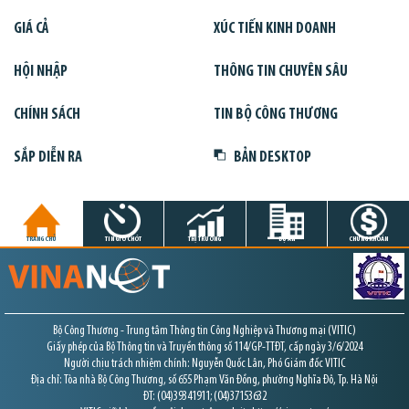
GIÁ CẢ
XÚC TIẾN KINH DOANH
HỘI NHẬP
THÔNG TIN CHUYÊN SÂU
CHÍNH SÁCH
TIN BỘ CÔNG THƯƠNG
SẮP DIỄN RA
BẢN DESKTOP
TRANG CHỦ
TIN GIỜ CHÓT
THỊ TRƯỜNG
DỰ ÁN
CHỨNG KHOÁN
Bộ Công Thương - Trung tâm Thông tin Công Nghiệp và Thương mại (VITIC)
Giấy phép của Bộ Thông tin và Truyền thông số 114/GP-TTĐT, cấp ngày 3/6/2024
Người chịu trách nhiệm chính: Nguyễn Quốc Lân, Phó Giám đốc VITIC
Địa chỉ: Tòa nhà Bộ Công Thương, số 655 Phạm Văn Đồng, phường Nghĩa Đô, Tp. Hà Nội
ĐT: (04)39341911; (04)37153632