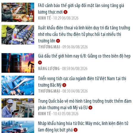
FAO cảnh báo thế giới sắp đối mặt làn sóng tăng giá
lương thực mới
KINH TẾ
- 10:29 06/08/2026
Xuất khẩu điện thoại và linh kiện duy trì đà tăng trưởng
nhờ nhu cầu tiêu thụ điện tử phục hồi tại nhiều thị
trường lớn
THƯƠNG MẠI
- 09:06 06/08/2026
Giá dầu thế giới hôm nay 6/8: Giằng co theo biên độ hẹp
NĂNG LƯỢNG
- 08:58 06/08/2026
Triển vọng tích cực của ngành điện tử Việt Nam tại thị
trường Bắc Mỹ
THƯƠNG MẠI
- 08:30 04/08/2026
Trung Quốc bảo vệ mô hình tăng trưởng trước thềm đàm
phán thương mại với Mỹ và EU
KINH TẾ
- 10:43 05/08/2026
Nhập khẩu hàng hóa từ Đức: Máy móc, linh kiện điện tử
làm động lực bứt phá