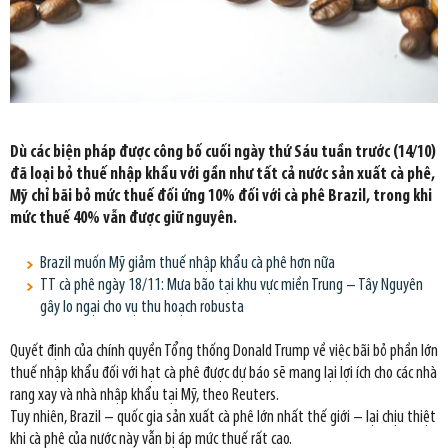
Dù các biện pháp được công bố cuối ngày thứ Sáu tuần trước (14/10)
đã loại bỏ thuế nhập khẩu với gần như tất cả nước sản xuất cà phê,
Mỹ chỉ bãi bỏ mức thuế đối ứng 10% đối với cà phê Brazil, trong khi
mức thuế 40% vẫn được giữ nguyên.
Brazil muốn Mỹ giảm thuế nhập khẩu cà phê hơn nữa
TT cà phê ngày 18/11: Mưa bão tại khu vực miền Trung – Tây Nguyên
gây lo ngại cho vụ thu hoạch robusta
Quyết định của chính quyền Tổng thống Donald Trump về việc bãi bỏ phần lớn
thuế nhập khẩu đối với hạt cà phê được dự báo sẽ mang lại lợi ích cho các nhà
rang xay và nhà nhập khẩu tại Mỹ, theo Reuters.
Tuy nhiên, Brazil – quốc gia sản xuất cà phê lớn nhất thế giới – lại chịu thiệt
khi cà phê của nước này vẫn bị áp mức thuế rất cao.