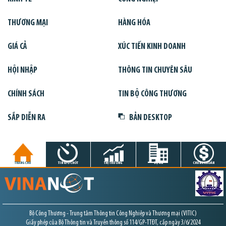
THƯƠNG MẠI
HÀNG HÓA
GIÁ CẢ
XÚC TIẾN KINH DOANH
HỘI NHẬP
THÔNG TIN CHUYÊN SÂU
CHÍNH SÁCH
TIN BỘ CÔNG THƯƠNG
SẮP DIỄN RA
BẢN DESKTOP
TRANG CHỦ
TIN GIỜ CHÓT
THỊ TRƯỜNG
DỰ ÁN
CHỨNG KHOÁN
Bộ Công Thương - Trung tâm Thông tin Công Nghiệp và Thương mại (VITIC)
Giấy phép của Bộ Thông tin và Truyền thông số 114/GP-TTĐT, cấp ngày 3/6/2024