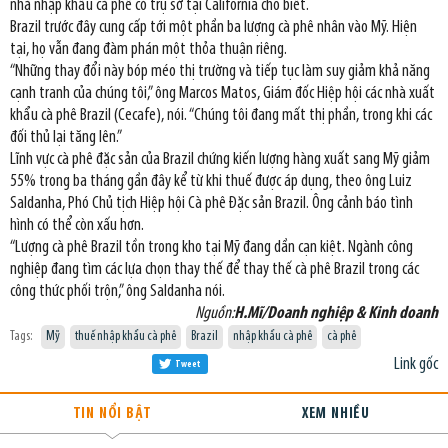
nhà nhập khẩu cà phê có trụ sở tại California cho biết.
Brazil trước đây cung cấp tới một phần ba lượng cà phê nhân vào Mỹ. Hiện
tại, họ vẫn đang đàm phán một thỏa thuận riêng.
“Những thay đổi này bóp méo thị trường và tiếp tục làm suy giảm khả năng
cạnh tranh của chúng tôi,” ông Marcos Matos, Giám đốc Hiệp hội các nhà xuất
khẩu cà phê Brazil (Cecafe), nói. “Chúng tôi đang mất thị phần, trong khi các
đối thủ lại tăng lên.”
Lĩnh vực cà phê đặc sản của Brazil chứng kiến lượng hàng xuất sang Mỹ giảm
55% trong ba tháng gần đây kể từ khi thuế được áp dụng, theo ông Luiz
Saldanha, Phó Chủ tịch Hiệp hội Cà phê Đặc sản Brazil. Ông cảnh báo tình
hình có thể còn xấu hơn.
“Lượng cà phê Brazil tồn trong kho tại Mỹ đang dần cạn kiệt. Ngành công
nghiệp đang tìm các lựa chọn thay thế để thay thế cà phê Brazil trong các
công thức phối trộn,” ông Saldanha nói.
Nguồn:
H.Mĩ/Doanh nghiệp & Kinh doanh
Tags:
Mỹ
thuế nhập khẩu cà phê
Brazil
nhập khẩu cà phê
cà phê
Link gốc
Tweet
TIN NỔI BẬT
XEM NHIỀU