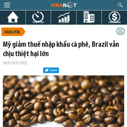
TRANG CHỦ
TIN GIỜ CHÓT
THỊ TRƯỜNG
DỰ ÁN
CHỨNG KHOÁN
HÀNG HÓA
Mỹ giảm thuế nhập khẩu cà phê, Brazil vẫn
chịu thiệt hại lớn
16:03 18/11/2025
Tweet