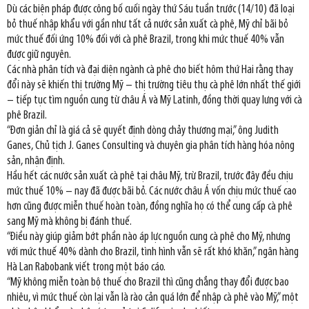
Dù các biện pháp được công bố cuối ngày thứ Sáu tuần trước (14/10) đã loại
bỏ thuế nhập khẩu với gần như tất cả nước sản xuất cà phê, Mỹ chỉ bãi bỏ
mức thuế đối ứng 10% đối với cà phê Brazil, trong khi mức thuế 40% vẫn
được giữ nguyên.
Các nhà phân tích và đại diện ngành cà phê cho biết hôm thứ Hai rằng thay
đổi này sẽ khiến thị trường Mỹ – thị trường tiêu thụ cà phê lớn nhất thế giới
– tiếp tục tìm nguồn cung từ châu Á và Mỹ Latinh, đồng thời quay lưng với cà
phê Brazil.
“Đơn giản chỉ là giá cả sẽ quyết định dòng chảy thương mại,” ông Judith
Ganes, Chủ tịch J. Ganes Consulting và chuyên gia phân tích hàng hóa nông
sản, nhận định.
Hầu hết các nước sản xuất cà phê tại châu Mỹ, trừ Brazil, trước đây đều chịu
mức thuế 10% – nay đã được bãi bỏ. Các nước châu Á vốn chịu mức thuế cao
hơn cũng được miễn thuế hoàn toàn, đồng nghĩa họ có thể cung cấp cà phê
sang Mỹ mà không bị đánh thuế.
“Điều này giúp giảm bớt phần nào áp lực nguồn cung cà phê cho Mỹ, nhưng
với mức thuế 40% dành cho Brazil, tình hình vẫn sẽ rất khó khăn,” ngân hàng
Hà Lan Rabobank viết trong một báo cáo.
“Mỹ không miễn toàn bộ thuế cho Brazil thì cũng chẳng thay đổi được bao
nhiêu, vì mức thuế còn lại vẫn là rào cản quá lớn để nhập cà phê vào Mỹ,” một