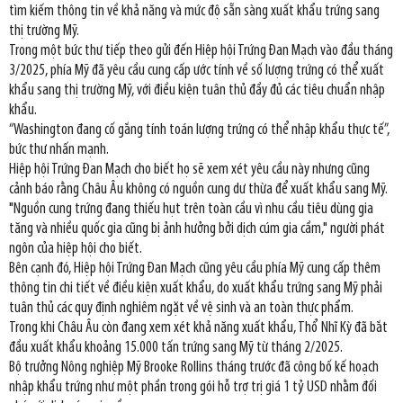
tìm kiếm thông tin về khả năng và mức độ sẵn sàng xuất khẩu trứng sang
thị trường Mỹ.
Trong một bức thư tiếp theo gửi đến Hiệp hội Trứng Đan Mạch vào đầu tháng
3/2025, phía Mỹ đã yêu cầu cung cấp ước tính về số lượng trứng có thể xuất
khẩu sang thị trường Mỹ, với điều kiện tuân thủ đầy đủ các tiêu chuẩn nhập
khẩu.
“Washington đang cố gắng tính toán lượng trứng có thể nhập khẩu thực tế”,
bức thư nhấn mạnh.
Hiệp hội Trứng Đan Mạch cho biết họ sẽ xem xét yêu cầu này nhưng cũng
cảnh báo rằng Châu Âu không có nguồn cung dư thừa để xuất khẩu sang Mỹ.
"Nguồn cung trứng đang thiếu hụt trên toàn cầu vì nhu cầu tiêu dùng gia
tăng và nhiều quốc gia cũng bị ảnh hưởng bởi dịch cúm gia cầm," người phát
ngôn của hiệp hội cho biết.
Bên cạnh đó, Hiệp hội Trứng Đan Mạch cũng yêu cầu phía Mỹ cung cấp thêm
thông tin chi tiết về điều kiện xuất khẩu, do xuất khẩu trứng sang Mỹ phải
tuân thủ các quy định nghiêm ngặt về vệ sinh và an toàn thực phẩm.
Trong khi Châu Âu còn đang xem xét khả năng xuất khẩu, Thổ Nhĩ Kỳ đã bắt
đầu xuất khẩu khoảng 15.000 tấn trứng sang Mỹ từ tháng 2/2025.
Bộ trưởng Nông nghiệp Mỹ Brooke Rollins tháng trước đã công bố kế hoạch
nhập khẩu trứng như một phần trong gói hỗ trợ trị giá 1 tỷ USD nhằm đối