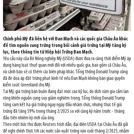
Chính phủ Mỹ đã liên hệ với Đan Mạch và các quốc gia Châu Âu khác
để tìm nguồn cung trứng trong bối cảnh giá trứng tại Mỹ tăng kỷ
lục, theo thông tin từ Hiệp hội Trứng Đan Mạch.
Yêu cầu này của Bộ Nông nghiệp Mỹ (USDA) được đưa ra cùng thời điểm Mỹ áp
dụng hàng loạt thuế quan mới đối với nhiều quốc gia, bao gồm cả Châu Âu,
và cảnh báo sẽ có thêm các biện pháp khác. Tổng thống Donald Trump cũng
đã đe dọa áp đặt trừng phạt kinh tế nếu Đan Mạch không bàn giao quyền
kiểm soát Greenland cho Mỹ.
Tại Mỹ, giá trứng bán buôn đang đạt mức cao kỷ lục, do dịch cúm gia cầm lan
rộng khiến nguồn cung suy giảm nghiêm trọng. Tổng thống Donald Trump
từng cam kết hạ giá trứng ngay ngày đầu nhậm chức, nhưng thực tế giá
trứng đã tăng 59% trong tháng 2/2025 so với cùng kỳ năm trước - tháng
đầu tiên nhiệm kỳ mới của ông.
Theo một bức thư được Reuters trích dẫn, đại diện USDA tại Châu Âu đã gửi
đề nghị chính thức tới các nước sản xuất trứng vào cuối tháng 2/2025, nhằm