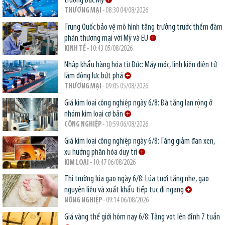
trường Bắc Mỹ
THƯƠNG MẠI
- 08:30 04/08/2026
Trung Quốc bảo vệ mô hình tăng trưởng trước thềm đàm
phán thương mại với Mỹ và EU
KINH TẾ
- 10:43 05/08/2026
Nhập khẩu hàng hóa từ Đức: Máy móc, linh kiện điện tử
làm động lực bứt phá
THƯƠNG MẠI
- 09:05 05/08/2026
Giá kim loại công nghiệp ngày 6/8: Đà tăng lan rộng ở
nhóm kim loại cơ bản
CÔNG NGHIỆP
- 10:59 06/08/2026
Giá kim loại công nghiệp ngày 6/8: Tăng giảm đan xen,
xu hướng phân hóa duy trì
KIM LOẠI
- 10:47 06/08/2026
Thị trường lúa gạo ngày 6/8: Lúa tươi tăng nhẹ, gạo
nguyên liệu và xuất khẩu tiếp tục đi ngang
NÔNG NGHIỆP
- 09:14 06/08/2026
Giá vàng thế giới hôm nay 6/8: Tăng vọt lên đỉnh 7 tuần