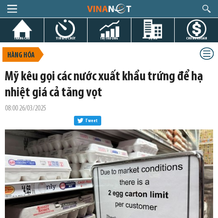
TRANG CHỦ
TIN GIỜ CHÓT
THỊ TRƯỜNG
DỰ ÁN
CHỨNG KHOÁN
HÀNG HÓA
Mỹ kêu gọi các nước xuất khẩu trứng để hạ
nhiệt giá cả tăng vọt
08:00 26/03/2025
Tweet