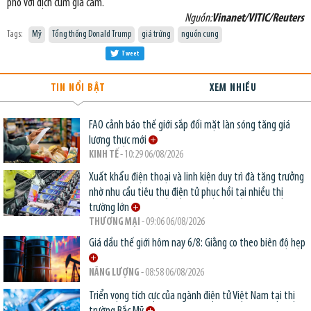
phó với dịch cúm gia cầm.
Nguồn:
Vinanet/VITIC/Reuters
Tags:
Mỹ
Tổng thống Donald Trump
giá trứng
nguồn cung
Tweet
TIN NỔI BẬT
XEM NHIỀU
FAO cảnh báo thế giới sắp đối mặt làn sóng tăng giá
lương thực mới
KINH TẾ
- 10:29 06/08/2026
Xuất khẩu điện thoại và linh kiện duy trì đà tăng trưởng
nhờ nhu cầu tiêu thụ điện tử phục hồi tại nhiều thị
trường lớn
THƯƠNG MẠI
- 09:06 06/08/2026
Giá dầu thế giới hôm nay 6/8: Giằng co theo biên độ hẹp
NĂNG LƯỢNG
- 08:58 06/08/2026
Triển vọng tích cực của ngành điện tử Việt Nam tại thị