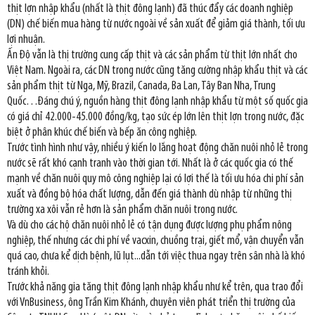
thịt lợn nhập khẩu (nhất là thịt đông lạnh) đã thúc đẩy các doanh nghiệp
(DN) chế biến mua hàng từ nước ngoài về sản xuất để giảm giá thành, tối ưu
lợi nhuận.
Ấn Độ vẫn là thị trường cung cấp thịt và các sản phẩm từ thịt lớn nhất cho
Việt Nam. Ngoài ra, các DN trong nước cũng tăng cường nhập khẩu thịt và các
sản phẩm thịt từ Nga, Mỹ, Brazil, Canada, Ba Lan, Tây Ban Nha, Trung
Quốc…Đáng chú ý, nguồn hàng thịt đông lạnh nhập khẩu từ một số quốc gia
có giá chỉ 42.000-45.000 đồng/kg, tạo sức ép lớn lên thịt lợn trong nước, đặc
biệt ở phân khúc chế biến và bếp ăn công nghiệp.
Trước tình hình như vậy, nhiều ý kiến lo lắng hoạt động chăn nuôi nhỏ lẻ trong
nước sẽ rất khó cạnh tranh vào thời gian tới. Nhất là ở các quốc gia có thế
mạnh về chăn nuôi quy mô công nghiệp lại có lợi thế là tối ưu hóa chi phí sản
xuất và đồng bộ hóa chất lượng, dẫn đến giá thành dù nhập từ những thị
trường xa xôi vẫn rẻ hơn là sản phẩm chăn nuôi trong nước.
Và dù cho các hộ chăn nuôi nhỏ lẻ có tận dụng được lượng phụ phẩm nông
nghiệp, thế nhưng các chi phí về vacxin, chuồng trại, giết mổ, vận chuyển vẫn
quá cao, chưa kể dịch bệnh, lũ lụt...dẫn tới việc thua ngay trên sân nhà là khó
tránh khỏi.
Trước khả năng gia tăng thịt đông lạnh nhập khẩu như kể trên, qua trao đổi
với VnBusiness, ông Trần Kim Khánh, chuyên viên phát triển thị trường của