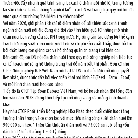
Trước việc đẩy nhanh quá trình sàng lọc các hộ chăn nuôi nhỏ lẻ, trong tương
lai sân chơi sẽ là của những “người ở lại” – các DN và trang trại quy mô lớn đã
vượt qua được những “bài kiểm tra khắc nghiệt”.
Với năm 2026, giới phân tích chỉ rõ điểm nhấn để cải thiện sức cạnh tranh
ngành chăn nuôi nội địa đang chờ đợi vào tính hiệu quả từ những mô hình
chăn nuôi bền vững của các DN trong nước. Họ cũng cần tạo dựng lợi thế cạnh
tranh từ năng suất chăn nuôi vượt trội và chi phí sản xuất thấp, được hỗ trợ
bởi chất lượng con giống cao và hệ thống quản trị trang trại hiện đại.
Bên cạnh đó, các DN nội địa chăn nuôi theo quy mô công nghiệp nên tiếp tục
có kế hoạch mở rộng hệ thống trang trại để nắm bắt thị phần. Đơn cử như
CTCP Nông nghiệp BaF Việt Nam nổi bật là DN có chiến lược mở rộng quyết
liệt nhất, được thúc đẩy bởi việc triển khai mô hình 3F (Feed - Farm - Food)
và mô hình chăn nuôi heo cao tầng.
Tiếp đó là CTCP Tập đoàn Dabaco Việt Nam, với kế hoạch nhân đôi tổng đàn
lợn vào năm 2028, đồng thời tiếp tục mở rộng sang các mảng kinh doanh
khác.
Hay như CTCP Phát triển Nông nghiệp Hòa Phát theo đuổi chiến lược tăng
trưởng thận trọng và có chọn lọc, với mục tiêu nâng công suất chăn nuôi lên
900.000 con heo, 1 triệu tấn thức ăn chăn nuôi và 73.000 con bò, tổng vốn
đầu tư dự kiến khoảng 1.500 tỷ đồng