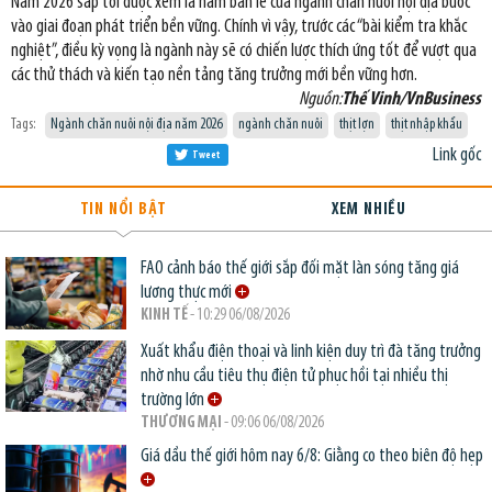
Năm 2026 sắp tới được xem là năm bản lề của ngành chăn nuôi nội địa bước
vào giai đoạn phát triển bền vững. Chính vì vậy, trước các “bài kiểm tra khắc
nghiệt”, điều kỳ vọng là ngành này sẽ có chiến lược thích ứng tốt để vượt qua
các thử thách và kiến tạo nền tảng tăng trưởng mới bền vững hơn.
Nguồn:
Thế Vinh/VnBusiness
Tags:
Ngành chăn nuôi nội địa năm 2026
ngành chăn nuôi
thịt lợn
thịt nhập khẩu
Link gốc
Tweet
TIN NỔI BẬT
XEM NHIỀU
FAO cảnh báo thế giới sắp đối mặt làn sóng tăng giá
lương thực mới
KINH TẾ
- 10:29 06/08/2026
Xuất khẩu điện thoại và linh kiện duy trì đà tăng trưởng
nhờ nhu cầu tiêu thụ điện tử phục hồi tại nhiều thị
trường lớn
THƯƠNG MẠI
- 09:06 06/08/2026
Giá dầu thế giới hôm nay 6/8: Giằng co theo biên độ hẹp