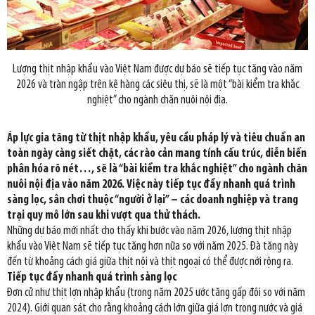
Lượng thịt nhập khẩu vào Việt Nam được dự báo sẽ tiếp tục tăng vào năm
2026 và tràn ngập trên kệ hàng các siêu thị, sẽ là một “bài kiểm tra khắc
nghiệt” cho ngành chăn nuôi nội địa.
Áp lực gia tăng từ thịt nhập khẩu, yêu cầu pháp lý và tiêu chuẩn an
toàn ngày càng siết chặt, các rào cản mang tính cấu trúc, diễn biến
phân hóa rõ nét…, sẽ là “bài kiểm tra khắc nghiệt” cho ngành chăn
nuôi nội địa vào năm 2026. Việc này tiếp tục đẩy nhanh quá trình
sàng lọc, sân chơi thuộc “người ở lại” – các doanh nghiệp và trang
trại quy mô lớn sau khi vượt qua thử thách.
Những dự báo mới nhất cho thấy khi bước vào năm 2026, lượng thịt nhập
khẩu vào Việt Nam sẽ tiếp tục tăng hơn nữa so với năm 2025. Đà tăng này
đến từ khoảng cách giá giữa thịt nội và thịt ngoại có thể được nới rộng ra.
Tiếp tục đẩy nhanh quá trình sàng lọc
Đơn cử như thịt lợn nhập khẩu (trong năm 2025 ước tăng gấp đôi so với năm
2024). Giới quan sát cho rằng khoảng cách lớn giữa giá lợn trong nước và giá