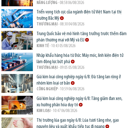
NĂNG LƯỢNG
- 08:58 06/08/2026
Triển vọng tích cực của ngành điện tử Việt Nam tại thị
trường Bắc Mỹ
THƯƠNG MẠI
- 08:30 04/08/2026
Trung Quốc bảo vệ mô hình tăng trưởng trước thềm đàm
phán thương mại với Mỹ và EU
KINH TẾ
- 10:43 05/08/2026
Nhập khẩu hàng hóa từ Đức: Máy móc, linh kiện điện tử
làm động lực bứt phá
THƯƠNG MẠI
- 09:05 05/08/2026
Giá kim loại công nghiệp ngày 6/8: Đà tăng lan rộng ở
nhóm kim loại cơ bản
CÔNG NGHIỆP
- 10:59 06/08/2026
Giá kim loại công nghiệp ngày 6/8: Tăng giảm đan xen,
xu hướng phân hóa duy trì
KIM LOẠI
- 10:47 06/08/2026
Thị trường lúa gạo ngày 6/8: Lúa tươi tăng nhẹ, gạo
nguyên liệu và xuất khẩu tiếp tục đi ngang