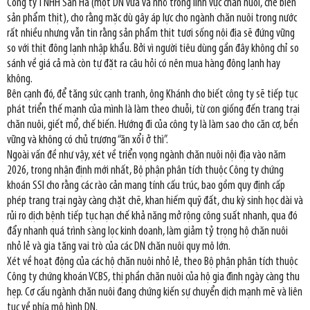
Công ty TNHH San Hà (một DN vừa và nhỏ trong lĩnh vực chăn nuôi, chế biến
sản phẩm thịt), cho rằng mặc dù gây áp lực cho ngành chăn nuôi trong nước
rất nhiều nhưng vẫn tin rằng sản phẩm thịt tươi sống nội địa sẽ đứng vững
so với thịt đông lạnh nhập khẩu. Bởi vì người tiêu dùng gần đây không chỉ so
sánh về giá cả mà còn tự đặt ra câu hỏi có nên mua hàng đông lạnh hay
không.
Bên cạnh đó, để tăng sức cạnh tranh, ông Khánh cho biết công ty sẽ tiếp tục
phát triển thế mạnh của mình là làm theo chuỗi, từ con giống đến trang trại
chăn nuôi, giết mổ, chế biến. Hướng đi của công ty là làm sao cho căn cơ, bền
vững và không có chủ trương “ăn xổi ở thì”.
Ngoài vấn đề như vậy, xét về triển vọng ngành chăn nuôi nội địa vào năm
2026, trong nhận định mới nhất, Bộ phận phân tích thuộc Công ty chứng
khoán SSI cho rằng các rào cản mang tính cấu trúc, bao gồm quy định cấp
phép trang trại ngày càng chặt chẽ, khan hiếm quỹ đất, chu kỳ sinh học dài và
rủi ro dịch bệnh tiếp tục hạn chế khả năng mở rộng công suất nhanh, qua đó
đẩy nhanh quá trình sàng lọc kinh doanh, làm giảm tỷ trọng hộ chăn nuôi
nhỏ lẻ và gia tăng vai trò của các DN chăn nuôi quy mô lớn.
Xét về hoạt động của các hộ chăn nuôi nhỏ lẻ, theo Bộ phận phân tích thuộc
Công ty chứng khoán VCBS, thị phần chăn nuôi của hộ gia đình ngày càng thu
hẹp. Cơ cấu ngành chăn nuôi đang chứng kiến sự chuyển dịch mạnh mẽ và liên
tục về phía mô hình DN.