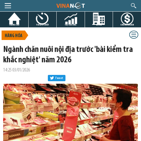
TRANG CHỦ
TIN GIỜ CHÓT
THỊ TRƯỜNG
DỰ ÁN
CHỨNG KHOÁN
HÀNG HÓA
Ngành chăn nuôi nội địa trước 'bài kiểm tra
khắc nghiệt' năm 2026
14:25 03/01/2026
Tweet