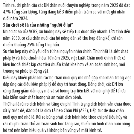
Tính ra, thị phần của các DN chăn nuôi chuyên nghiệp trong năm 2025 đã đạt
47% tổng sản lượng, tăng đáng kể 3 điểm phần trăm so với mức ghi nhận
cuối năm 2024.
Sân chơi sẽ là của những “người ở lại”
Như dự báo của VCBS, xu hướng này sẽ tiếp tục được đẩy nhanh. Ước tính đến
năm 2030, cơ cấu chăn nuôi của hộ nông dân sẽ thu hẹp đáng kể, chỉ còn
chiếm khoảng 25% tổng thị phần.
Sự thu hẹp này chủ yếu đến từ hai nguyên nhân chính. Thứ nhất là siết chặt
pháp lý và tiêu chuẩn hóa. Từ năm 2025, việc Luật Chăn nuôi chính thức có
hiệu lực đã thiết lập các tiêu chuẩn khắt khe hơn về an toàn sinh học, môi
trường và phúc lợi động vật.
Điều này khiến phần lớn các hộ chăn nuôi quy mô nhỏ gặp khó khăn trong việc
đáp ứng các điều kiện pháp lý để duy trì hoạt động. Đồng thời, các DN lớn
cũng đang giảm dần quy mô và số lượng trại liên kết với nông hộ để tối ưu
hóa kiểm soát chất lượng và an toàn dịch bệnh.
Thứ hai là rủi ro dịch bệnh và tăng chi phí. Tình trạng dịch bệnh vẫn chưa được
xử lý triệt để, đặc biệt là dịch tả heo Châu Phi (ASF), tiếp tục đe dọa chăn
nuôi quy mô nhỏ lẻ. Rủi ro bùng phát dịch bệnh kéo theo chi phí tiêu hủy và
các chi phí tuân thủ an toàn sinh học tăng cao, khiến mô hình chăn nuôi nông
hộ trở nên kém hiệu quả và không bền vững về mặt kinh tế.