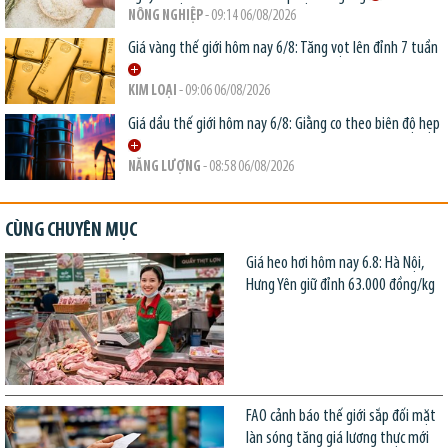
NÔNG NGHIỆP
- 09:14 06/08/2026
Giá vàng thế giới hôm nay 6/8: Tăng vọt lên đỉnh 7 tuần
KIM LOẠI
- 09:06 06/08/2026
Giá dầu thế giới hôm nay 6/8: Giằng co theo biên độ hẹp
NĂNG LƯỢNG
- 08:58 06/08/2026
CÙNG CHUYÊN MỤC
Giá heo hơi hôm nay 6.8: Hà Nội,
Hưng Yên giữ đỉnh 63.000 đồng/kg
FAO cảnh báo thế giới sắp đối mặt
làn sóng tăng giá lương thực mới