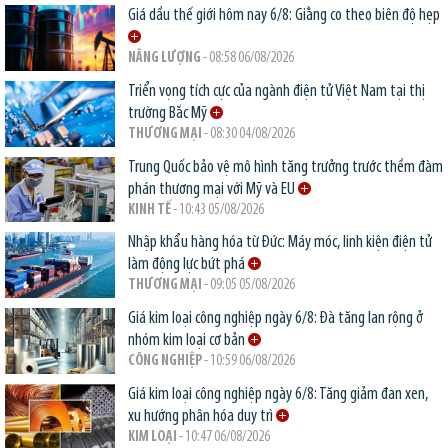
Giá dầu thế giới hôm nay 6/8: Giằng co theo biên độ hẹp
NĂNG LƯỢNG
- 08:58 06/08/2026
Triển vọng tích cực của ngành điện tử Việt Nam tại thị
trường Bắc Mỹ
THƯƠNG MẠI
- 08:30 04/08/2026
Trung Quốc bảo vệ mô hình tăng trưởng trước thềm đàm
phán thương mại với Mỹ và EU
KINH TẾ
- 10:43 05/08/2026
Nhập khẩu hàng hóa từ Đức: Máy móc, linh kiện điện tử
làm động lực bứt phá
THƯƠNG MẠI
- 09:05 05/08/2026
Giá kim loại công nghiệp ngày 6/8: Đà tăng lan rộng ở
nhóm kim loại cơ bản
CÔNG NGHIỆP
- 10:59 06/08/2026
Giá kim loại công nghiệp ngày 6/8: Tăng giảm đan xen,
xu hướng phân hóa duy trì
KIM LOẠI
- 10:47 06/08/2026