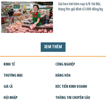
Giá heo hơi hôm nay 6/8: Hà Nội,
Hưng Yên giữ đỉnh 63.000 đồng/kg
XEM THÊM
KINH TẾ
CÔNG NGHIỆP
THƯƠNG MẠI
HÀNG HÓA
GIÁ CẢ
XÚC TIẾN KINH DOANH
HỘI NHẬP
THÔNG TIN CHUYÊN SÂU