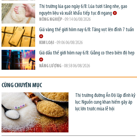
Thị trường lúa gạo ngày 6/8: Lúa tươi tăng nhẹ, gạo
nguyên liệu và xuất khẩu tiếp tục đi ngang
NÔNG NGHIỆP
- 09:14 06/08/2026
Giá vàng thế giới hôm nay 6/8: Tăng vọt lên đỉnh 7 tuần
KIM LOẠI
- 09:06 06/08/2026
Giá dầu thế giới hôm nay 6/8: Giằng co theo biên độ hẹp
NĂNG LƯỢNG
- 08:58 06/08/2026
CÙNG CHUYÊN MỤC
Thị trường đường Ấn Độ lập đỉnh kỷ
lục: Nguồn cung khan hiếm gây áp
lực lớn trước mùa lễ hội