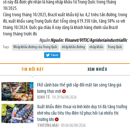
số này đã được ghi nhận là hàng nhập khẩu từ Trung Quốc trong tháng
10/2025.
Cũng trong tháng 10/2025, Brazil xuất khẩu kỷ lục 4,2 triệu tấn đường, trong
đó, xuất khẩu sang Trung Quốc đạt tổng cộng 619.350 tấn, tăng 58% so với
tháng 10/2024. Quốc gia châu Á này cũng là khách hàng chính của Brazil
trong tháng trước đó.
Nguồn:
Nguồn: Vinanet/VITIC/Agrideriaindustrialllc
Tags:
Nhập khẩu đường của Trung Quốc
nhập khẩu đường
nhập khẩu
Trung Quốc
Tweet
TIN NỔI BẬT
XEM NHIỀU
FAO cảnh báo thế giới sắp đối mặt làn sóng tăng giá
lương thực mới
KINH TẾ
- 10:29 06/08/2026
Xuất khẩu điện thoại và linh kiện duy trì đà tăng trưởng
nhờ nhu cầu tiêu thụ điện tử phục hồi tại nhiều thị
trường lớn
THƯƠNG MẠI
- 09:06 06/08/2026