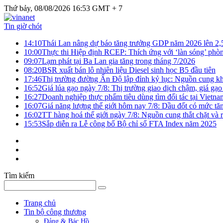
Thứ bảy, 08/08/2026 16:53 GMT + 7
Tin giờ chót
14:10
Thái Lan nâng dự báo tăng trưởng GDP năm 2026 lên 2
10:00
Thực thi Hiệp định RCEP: Thích ứng với ‘làn sóng’ phò
09:07
Lạm phát tại Ba Lan gia tăng trong tháng 7/2026
08:20
BSR xuất bán lô nhiên liệu Diesel sinh học B5 đầu tiên
17:46
Thị trường đường Ấn Độ lập đỉnh kỷ lục: Nguồn cung kha
16:52
Giá lúa gạo ngày 7/8: Thị trường giao dịch chậm, giá gạo
16:27
Doanh nghiệp thực phẩm tiêu dùng tìm đối tác tại Vietna
16:07
Giá năng lượng thế giới hôm nay 7/8: Dầu đốt có mức tăn
16:02
TT hàng hoá thế giới ngày 7/8: Nguồn cung thắt chặt và rủ
15:53
Sắp diễn ra Lễ công bố Bộ chỉ số FTA Index năm 2025
Tìm kiếm
Trang chủ
Tin bộ công thương
Đảng & Bác Hồ