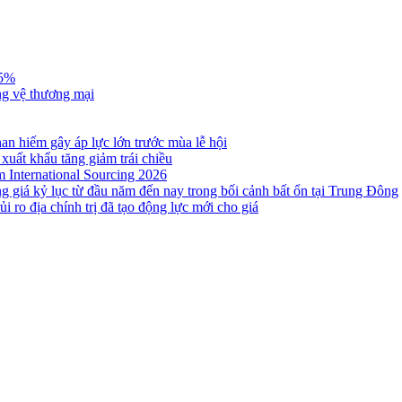
,5%
ng vệ thương mại
n hiếm gây áp lực lớn trước mùa lễ hội
 xuất khẩu tăng giảm trái chiều
m International Sourcing 2026
g giá kỷ lục từ đầu năm đến nay trong bối cảnh bất ổn tại Trung Đông
i ro địa chính trị đã tạo động lực mới cho giá