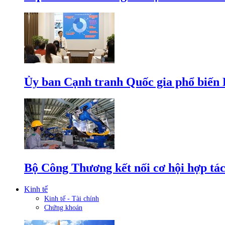
Ủy ban Cạnh tranh Quốc gia phổ biến L
Bộ Công Thương kết nối cơ hội hợp tác
Kinh tế
Kinh tế - Tài chính
Chứng khoán