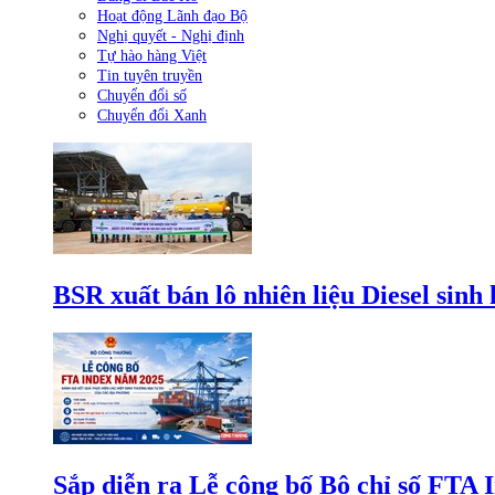
Hoạt động Lãnh đạo Bộ
Nghị quyết - Nghị định
Tự hào hàng Việt
Tin tuyên truyền
Chuyển đổi số
Chuyển đổi Xanh
BSR xuất bán lô nhiên liệu Diesel sinh
Sắp diễn ra Lễ công bố Bộ chỉ số FTA