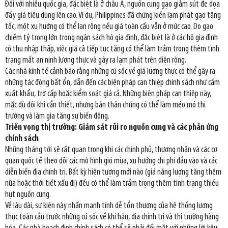
Đối với nhiều quốc gia, đặc biệt là ở châu Á, nguồn cung gạo giảm sút đe dọa
đẩy giá tiêu dùng lên cao. Ví dụ, Philippines đã chứng kiến lạm phát gạo tăng
tốc, một xu hướng có thể lan rộng nếu giá toàn cầu vẫn ở mức cao. Do gạo
chiếm tỷ trọng lớn trong ngân sách hộ gia đình, đặc biệt là ở các hộ gia đình
có thu nhập thấp, việc giá cả tiếp tục tăng có thể làm trầm trọng thêm tình
trạng mất an ninh lương thực và gây ra lạm phát trên diện rộng.
Các nhà kinh tế cảnh báo rằng những cú sốc về giá lương thực có thể gây ra
những tác động bất ổn, dẫn đến các biện pháp can thiệp chính sách như cấm
xuất khẩu, trợ cấp hoặc kiểm soát giá cả. Những biện pháp can thiệp này,
mặc dù đôi khi cần thiết, nhưng bản thân chúng có thể làm méo mó thị
trường và làm gia tăng sự biến động.
Triển vọng thị trường: Giám sát rủi ro nguồn cung và các phản ứng
chính sách
Những tháng tới sẽ rất quan trọng khi các chính phủ, thương nhân và các cơ
quan quốc tế theo dõi các mô hình gió mùa, xu hướng chi phí đầu vào và các
diễn biến địa chính trị. Bất kỳ hiện tượng mới nào (giá năng lượng tăng thêm
nữa hoặc thời tiết xấu đi) đều có thể làm trầm trọng thêm tình trạng thiếu
hụt nguồn cung.
Về lâu dài, sự kiện này nhấn mạnh tính dễ tổn thương của hệ thống lương
thực toàn cầu trước những cú sốc về khí hậu, địa chính trị và thị trường hàng