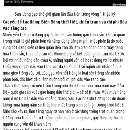
Sản lượng gạo thế giới giảm lần đầu tiên trong vòng 1 thập kỷ
Các yếu tố tác động: Biến động thời tiết, chiến tranh và chi phí đầu
vào tăng cao
Nhiều yếu tố hội tụ đang gây áp lực lên sản lượng gạo toàn cầu. Yếu tố quan
trọng nhất là giá phân bón và năng lượng tăng mạnh, một phần là do cuộc
xung đột đang diễn ra liên quan đến Iran đã làm gián đoạn dòng chảy hàng
hóa toàn cầu, theo báo cáo của Bloomberg về kết quả nghiên cứu của USDA.
Đối với nhiều nông dân châu Á, những người vốn đã hoạt động với lợi nhuận
thấp, việc chi phí đầu vào tăng vọt đã khiến một số người cân nhắc bỏ qua
mùa gieo trồng sắp tới. Lúa gạo, vốn nổi tiếng là loại cây trồng cần nhiều
phân bón, đặc biệt dễ bị ảnh hưởng bởi chi phí đầu vào tăng cao.
Thách thức càng trở nên trầm trọng hơn do dự báo mùa mưa năm nay ở Ấn
Độ - quốc gia sản xuất gạo hàng đầu thế giới – sẽ có ít mưa. Mùa mưa hàng
năm ở Ấn Độ bắt đầu vào khoảng tháng Sáu. Các nhà khí tượng học dự đoán
lượng mưa hàng năm sẽ thấp hơn mức trung bình do hiện tượng thời tiết El
Niño sắp xảy ra, làm tăng nguy cơ hạn hán ở các vùng trồng trọt quan trọng.
Lượng mưa thấp hơn có thể làm giảm mạnh năng suất, gây thêm áp lực lên
nguồn cung vốn đã khan hiếm.