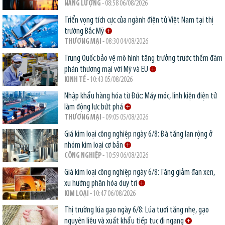
NĂNG LƯỢNG
- 08:58 06/08/2026
Triển vọng tích cực của ngành điện tử Việt Nam tại thị
trường Bắc Mỹ
THƯƠNG MẠI
- 08:30 04/08/2026
Trung Quốc bảo vệ mô hình tăng trưởng trước thềm đàm
phán thương mại với Mỹ và EU
KINH TẾ
- 10:43 05/08/2026
Nhập khẩu hàng hóa từ Đức: Máy móc, linh kiện điện tử
làm động lực bứt phá
THƯƠNG MẠI
- 09:05 05/08/2026
Giá kim loại công nghiệp ngày 6/8: Đà tăng lan rộng ở
nhóm kim loại cơ bản
CÔNG NGHIỆP
- 10:59 06/08/2026
Giá kim loại công nghiệp ngày 6/8: Tăng giảm đan xen,
xu hướng phân hóa duy trì
KIM LOẠI
- 10:47 06/08/2026
Thị trường lúa gạo ngày 6/8: Lúa tươi tăng nhẹ, gạo
nguyên liệu và xuất khẩu tiếp tục đi ngang