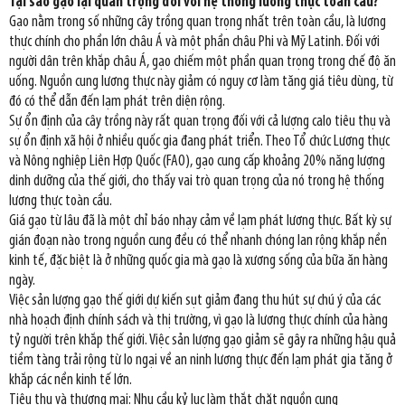
Tại sao gạo lại quan trọng đối với hệ thống lương thực toàn cầu?
Gạo nằm trong số những cây trồng quan trọng nhất trên toàn cầu, là lương
thực chính cho phần lớn châu Á và một phần châu Phi và Mỹ Latinh. Đối với
người dân trên khắp châu Á, gạo chiếm một phần quan trọng trong chế độ ăn
uống. Nguồn cung lương thực này giảm có nguy cơ làm tăng giá tiêu dùng, từ
đó có thể dẫn đến lạm phát trên diện rộng.
Sự ổn định của cây trồng này rất quan trọng đối với cả lượng calo tiêu thụ và
sự ổn định xã hội ở nhiều quốc gia đang phát triển. Theo Tổ chức Lương thực
và Nông nghiệp Liên Hợp Quốc (FAO), gạo cung cấp khoảng 20% năng lượng
dinh dưỡng của thế giới, cho thấy vai trò quan trọng của nó trong hệ thống
lương thực toàn cầu.
Giá gạo từ lâu đã là một chỉ báo nhạy cảm về lạm phát lương thực. Bất kỳ sự
gián đoạn nào trong nguồn cung đều có thể nhanh chóng lan rộng khắp nền
kinh tế, đặc biệt là ở những quốc gia mà gạo là xương sống của bữa ăn hàng
ngày.
Việc sản lượng gạo thế giới dự kiến sụt giảm đang thu hút sự chú ý của các
nhà hoạch định chính sách và thị trường, vì gạo là lương thực chính của hàng
tỷ người trên khắp thế giới. Việc sản lượng gạo giảm sẽ gây ra những hậu quả
tiềm tàng trải rộng từ lo ngại về an ninh lương thực đến lạm phát gia tăng ở
khắp các nền kinh tế lớn.
Tiêu thụ và thương mại: Nhu cầu kỷ lục làm thắt chặt nguồn cung