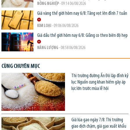
NÔNG NGHIỆP
- 09:14 06/08/2026
Giá vàng thế giới hôm nay 6/8: Tăng vọt lên đỉnh 7 tuần
KIM LOẠI
- 09:06 06/08/2026
Giá dầu thế giới hôm nay 6/8: Giằng co theo biên độ hẹp
NĂNG LƯỢNG
- 08:58 06/08/2026
CÙNG CHUYÊN MỤC
Thị trường đường Ấn Độ lập đỉnh kỷ
lục: Nguồn cung khan hiếm gây áp
lực lớn trước mùa lễ hội
Giá lúa gạo ngày 7/8: Thị trường
giao dịch chậm, giá gạo xuất khẩu