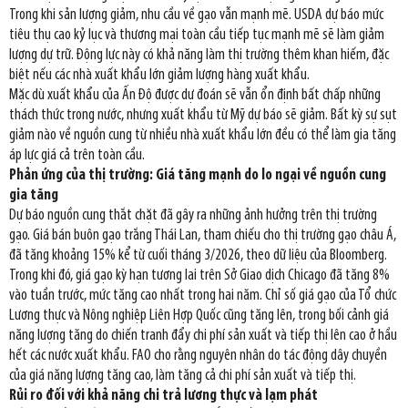
Trong khi sản lượng giảm, nhu cầu về gạo vẫn mạnh mẽ. USDA dự báo mức
tiêu thụ cao kỷ lục và thương mại toàn cầu tiếp tục mạnh mẽ sẽ làm giảm
lượng dự trữ. Động lực này có khả năng làm thị trường thêm khan hiếm, đặc
biệt nếu các nhà xuất khẩu lớn giảm lượng hàng xuất khẩu.
Mặc dù xuất khẩu của Ấn Độ được dự đoán sẽ vẫn ổn định bất chấp những
thách thức trong nước, nhưng xuất khẩu từ Mỹ dự báo sẽ giảm. Bất kỳ sự sụt
giảm nào về nguồn cung từ nhiều nhà xuất khẩu lớn đều có thể làm gia tăng
áp lực giá cả trên toàn cầu.
Phản ứng của thị trường: Giá tăng mạnh do lo ngại về nguồn cung
gia tăng
Dự báo nguồn cung thắt chặt đã gây ra những ảnh hưởng trên thị trường
gạo. Giá bán buôn gạo trắng Thái Lan, tham chiếu cho thị trường gạo châu Á,
đã tăng khoảng 15% kể từ cuối tháng 3/2026, theo dữ liệu của Bloomberg.
Trong khi đó, giá gạo kỳ hạn tương lai trên Sở Giao dịch Chicago đã tăng 8%
vào tuần trước, mức tăng cao nhất trong hai năm. Chỉ số giá gạo của Tổ chức
Lương thực và Nông nghiệp Liên Hợp Quốc cũng tăng lên, trong bối cảnh giá
năng lượng tăng do chiến tranh đẩy chi phí sản xuất và tiếp thị lên cao ở hầu
hết các nước xuất khẩu. FAO cho rằng nguyên nhân do tác động dây chuyền
của giá năng lượng tăng cao, làm tăng cả chi phí sản xuất và tiếp thị.
Rủi ro đối với khả năng chi trả lương thực và lạm phát