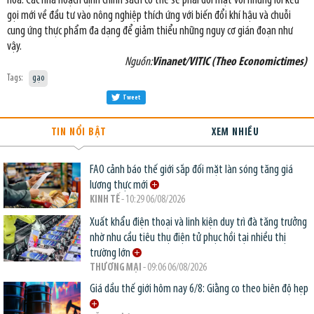
hóa. Các nhà hoạch định chính sách có thể sẽ phải đối mặt với những lời kêu
gọi mới về đầu tư vào nông nghiệp thích ứng với biến đổi khí hậu và chuỗi
cung ứng thực phẩm đa dạng để giảm thiểu những nguy cơ gián đoạn như
vậy.
Nguồn:
Vinanet/VITIC (Theo Economictimes)
Tags:
gạo
Tweet
TIN NỔI BẬT
XEM NHIỀU
FAO cảnh báo thế giới sắp đối mặt làn sóng tăng giá
lương thực mới
KINH TẾ
- 10:29 06/08/2026
Xuất khẩu điện thoại và linh kiện duy trì đà tăng trưởng
nhờ nhu cầu tiêu thụ điện tử phục hồi tại nhiều thị
trường lớn
THƯƠNG MẠI
- 09:06 06/08/2026
Giá dầu thế giới hôm nay 6/8: Giằng co theo biên độ hẹp