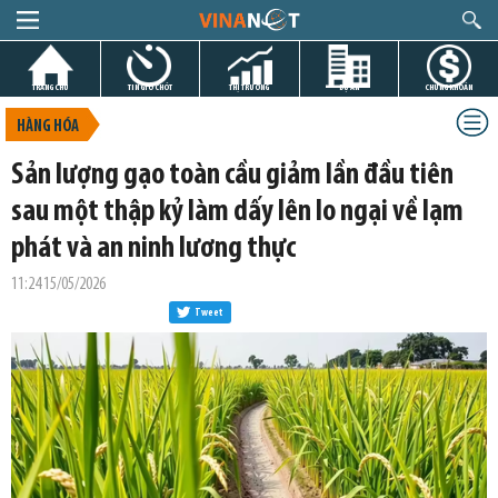
TRANG CHỦ
TIN GIỜ CHÓT
THỊ TRƯỜNG
DỰ ÁN
CHỨNG KHOÁN
HÀNG HÓA
Sản lượng gạo toàn cầu giảm lần đầu tiên
sau một thập kỷ làm dấy lên lo ngại về lạm
phát và an ninh lương thực
11:24 15/05/2026
Tweet