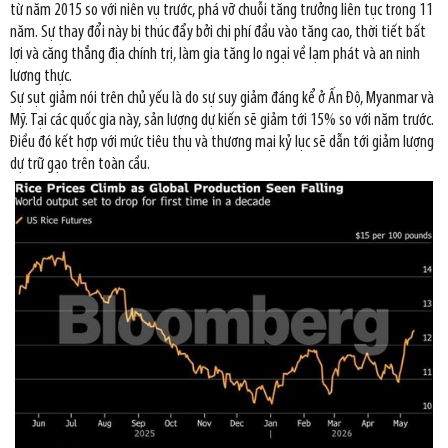
từ năm 2015 so với niên vụ trước, phá vỡ chuỗi tăng trưởng liên tục trong 11
năm. Sự thay đổi này bị thúc đẩy bởi chi phí đầu vào tăng cao, thời tiết bất
lợi và căng thẳng địa chính trị, làm gia tăng lo ngại về lạm phát và an ninh
lương thực.
Sự sụt giảm nói trên chủ yếu là do sự suy giảm đáng kể ở Ấn Độ, Myanmar và
Mỹ. Tại các quốc gia này, sản lượng dự kiến sẽ giảm tới 15% so với năm trước.
Điều đó kết hợp với mức tiêu thụ và thương mại kỷ lục sẽ dẫn tới giảm lượng
dự trữ gạo trên toàn cầu.