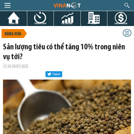
TRANG CHỦ
TIN GIỜ CHÓT
THỊ TRƯỜNG
DỰ ÁN
CHỨNG KHOÁN
HÀNG HÓA
Sản lượng tiêu có thể tăng 10% trong niên
vụ tới?
15:50 29/07/2025
Tweet