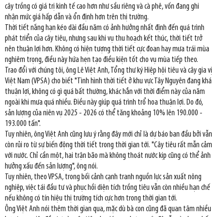
cây trồng có giá trị kinh tế cao hơn như sầu riêng và cà phê, vốn đang ghi
nhận mức giá hấp dẫn và ổn định hơn trên thị trường.
Thời tiết nắng hạn kéo dài đầu năm có ảnh hưởng nhất định đến quá trình
phát triển của cây tiêu, nhưng sau khi vụ thu hoạch kết thúc, thời tiết trở
nên thuận lợi hơn. Không có hiện tượng thời tiết cực đoan hay mưa trái mùa
nghiêm trọng, điều này hứa hẹn tạo điều kiện tốt cho vụ mùa tiếp theo.
Trao đổi với chúng tôi, ông Lê Việt Anh, Tổng thư ký Hiệp hội tiêu và cây gia vị
Việt Nam (VPSA) cho biết "Tình hình thời tiết ở khu vực Tây Nguyên đang khá
thuận lợi, không có gì quá bất thường, khác hẳn với thời điểm này của năm
ngoài khi mưa quá nhiều. Điều này giúp quá trình trổ hoa thuận lợi. Do đó,
sản lượng của niên vụ 2025 - 2026 có thể tăng khoảng 10% lên 190.000 -
193.000 tấn".
Tuy nhiên, ông Việt Anh cũng lưu ý rằng đây mới chỉ là dự báo ban đầu bởi vẫn
còn rủi ro từ sự biến động thời tiết trong thời gian tới. "Cây tiêu rất mẫn cảm
với nước. Chỉ cần một, hai trận bão mà không thoát nước kịp cũng có thể ảnh
hưởng xấu đến sản lượng", ông nói.
Tuy nhiên, theo VPSA, trong bối cảnh cạnh tranh nguồn lực sản xuất nông
nghiệp, việc tái đầu tư và phục hồi diện tích trồng tiêu vẫn còn nhiều hạn chế
nếu không có tín hiệu thị trường tích cực hơn trong thời gian tới.
Ông Việt Anh nói thêm thời gian qua, mặc dù bà con cũng đã quan tâm nhiều