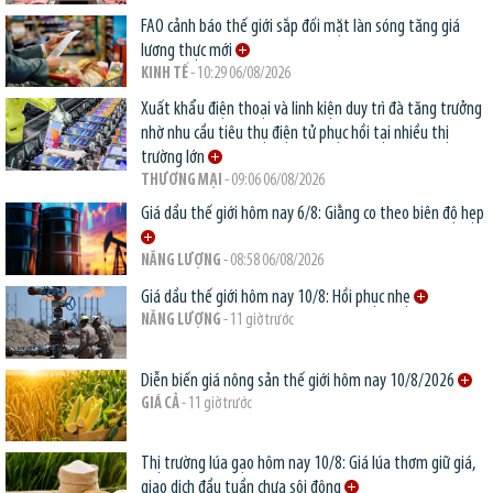
FAO cảnh báo thế giới sắp đối mặt làn sóng tăng giá
lương thực mới
KINH TẾ
- 10:29 06/08/2026
Xuất khẩu điện thoại và linh kiện duy trì đà tăng trưởng
nhờ nhu cầu tiêu thụ điện tử phục hồi tại nhiều thị
trường lớn
THƯƠNG MẠI
- 09:06 06/08/2026
Giá dầu thế giới hôm nay 6/8: Giằng co theo biên độ hẹp
NĂNG LƯỢNG
- 08:58 06/08/2026
Giá dầu thế giới hôm nay 10/8: Hồi phục nhẹ
NĂNG LƯỢNG
- 11 giờ trước
Diễn biến giá nông sản thế giới hôm nay 10/8/2026
GIÁ CẢ
- 11 giờ trước
Thị trường lúa gạo hôm nay 10/8: Giá lúa thơm giữ giá,
giao dịch đầu tuần chưa sôi động