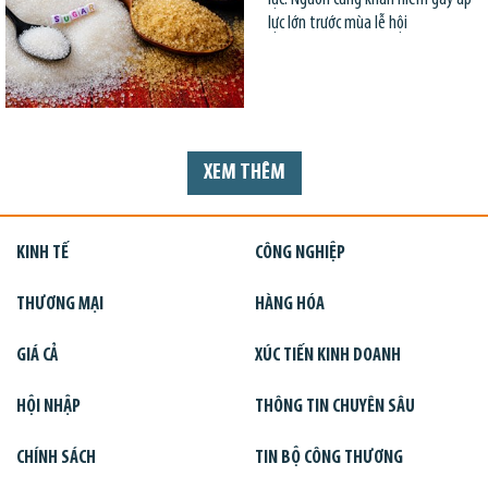
lực lớn trước mùa lễ hội
XEM THÊM
KINH TẾ
CÔNG NGHIỆP
THƯƠNG MẠI
HÀNG HÓA
GIÁ CẢ
XÚC TIẾN KINH DOANH
HỘI NHẬP
THÔNG TIN CHUYÊN SÂU
CHÍNH SÁCH
TIN BỘ CÔNG THƯƠNG