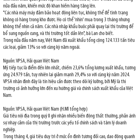
nửa đầu năm, khiến mức độ khan hiếm hàng tăng lên.
"Các nhà máy máy đảm bảo hoạt động liên tục, không thể để tình trạng
không có hàng trong kho được. Họ có thể 'nhịn' mua trong 3 tháng nhưng
không thể nhịn cả năm. Các nhà nhập khẩu buộc phải quay lại thị trường để
bổ sung nguồn cung, và thị trường tốt dần lên", bà Lan cho biết.
Trong nửa đầu năm nay, Việt Nam đã xuất khẩu tổng cộng 124.133 tấn tiêu
các loại, giảm 13% so với cùng kỳ năm ngoái.
Nguồn: VPSA, Hải quan Việt Nam
Mỹ tiếp tục là điểm đến lớn nhất, chiếm 23,6% tổng lượng xuất khẩu, tương
ứng 24.979 tấn, tuy nhiên lại giảm mạnh 29,4% so với cùng kỳ năm 2024.
VPSA nhận định đây là tín hiệu cần được theo dõi kỹ lưỡng, bởi Mỹ là thị
trường có ảnh hưởng lớn đến xu hướng giá và chính sách xuất khẩu của Việt
Nam.
Nguồn: VPSA, Hải quan Việt Nam (H.Mĩ tổng hợp)
Giá tiêu nội địa trong quý II ghi nhận nhiều biến động thất thường, phản ánh
sự nhạy cảm của thị trường trước các yếu tố chính sách và tâm lý doanh
nghiệp.
Trong tháng 4, giá tiêu duy trì ở mức ổn định tương đối cao, dao động quanh