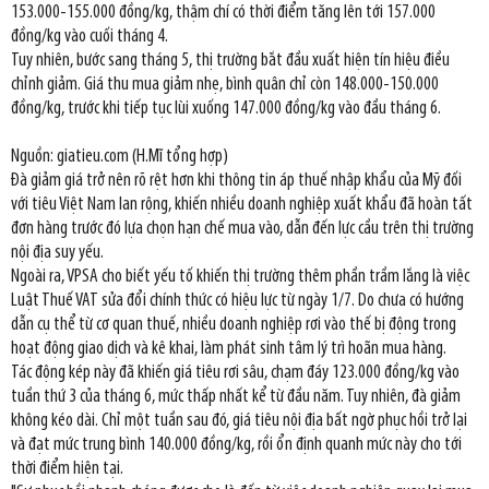
153.000-155.000 đồng/kg, thậm chí có thời điểm tăng lên tới 157.000
đồng/kg vào cuối tháng 4.
Tuy nhiên, bước sang tháng 5, thị trường bắt đầu xuất hiện tín hiệu điều
chỉnh giảm. Giá thu mua giảm nhẹ, bình quân chỉ còn 148.000-150.000
đồng/kg, trước khi tiếp tục lùi xuống 147.000 đồng/kg vào đầu tháng 6.
Nguồn: giatieu.com (H.Mĩ tổng hợp)
Đà giảm giá trở nên rõ rệt hơn khi thông tin áp thuế nhập khẩu của Mỹ đối
với tiêu Việt Nam lan rộng, khiến nhiều doanh nghiệp xuất khẩu đã hoàn tất
đơn hàng trước đó lựa chọn hạn chế mua vào, dẫn đến lực cầu trên thị trường
nội địa suy yếu.
Ngoài ra, VPSA cho biết yếu tố khiến thị trường thêm phần trầm lắng là việc
Luật Thuế VAT sửa đổi chính thức có hiệu lực từ ngày 1/7. Do chưa có hướng
dẫn cụ thể từ cơ quan thuế, nhiều doanh nghiệp rơi vào thế bị động trong
hoạt động giao dịch và kê khai, làm phát sinh tâm lý trì hoãn mua hàng.
Tác động kép này đã khiến giá tiêu rơi sâu, chạm đáy 123.000 đồng/kg vào
tuần thứ 3 của tháng 6, mức thấp nhất kể từ đầu năm. Tuy nhiên, đà giảm
không kéo dài. Chỉ một tuần sau đó, giá tiêu nội địa bất ngờ phục hồi trở lại
và đạt mức trung bình 140.000 đồng/kg, rồi ổn định quanh mức này cho tới
thời điểm hiện tại.