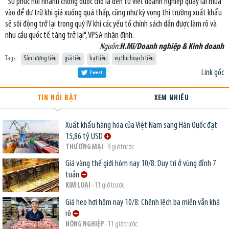
"Sự phục hồi nhanh chóng được cho là đến từ việc doanh nghiệp quay lại mua
vào để dự trữ khi giá xuống quá thấp, cũng như kỳ vọng thị trường xuất khẩu
sẽ sôi động trở lại trong quý IV khi các yếu tố chính sách dần được làm rõ và
nhu cầu quốc tế tăng trở lại", VPSA nhận định.
Nguồn:
H.Mĩ/Doanh nghiệp & Kinh doanh
Tags:
Sản lượng tiêu
giá tiêu
hạt tiêu
vụ thu hoạch tiêu
Link gốc
Tweet
TIN NỔI BẬT
XEM NHIỀU
Xuất khẩu hàng hóa của Việt Nam sang Hàn Quốc đạt
15,86 tỷ USD
THƯƠNG MẠI
- 9 giờ trước
Giá vàng thế giới hôm nay 10/8: Duy trì ở vùng đỉnh 7
tuần
KIM LOẠI
- 11 giờ trước
Giá heo hơi hôm nay 10/8: Chênh lệch ba miền vẫn khá
rõ
NÔNG NGHIỆP
- 11 giờ trước