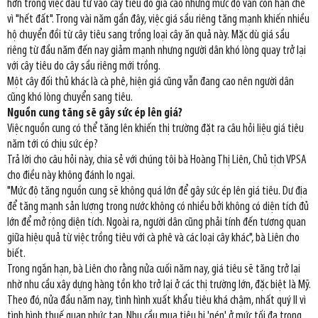
hơn trong việc đầu tư vào cây tiêu do giá cao nhưng mức độ vẫn còn hạn chế
vì "hết đất". Trong vài năm gần đây, việc giá sầu riêng tăng mạnh khiến nhiều
hộ chuyển đồi từ cây tiêu sang trồng loại cây ăn quả này. Mặc dù giá sầu
riêng từ đầu năm đến nay giảm mạnh nhưng người dân khó lòng quay trở lại
với cây tiêu do cây sầu riêng mới trồng.
Một cây đối thủ khác là cà phê, hiện giá cũng vẫn đang cao nên người dân
cũng khó lòng chuyển sang tiêu.
Nguồn cung tăng sẽ gây sức ép lên giá?
Việc nguồn cung có thể tăng lên khiến thị trường đặt ra câu hỏi liệu giá tiêu
năm tới có chịu sức ép?
Trả lời cho câu hỏi này, chia sẻ với chúng tôi bà Hoàng Thị Liên, Chủ tịch VPSA
cho điều này không đánh lo ngại.
"Mức độ tăng nguồn cung sẽ không quá lớn để gây sức ép lên giá tiêu. Dư địa
để tăng mạnh sản lượng trong nước không có nhiều bởi không có diện tích đủ
lớn để mở rộng diện tích. Ngoài ra, người dân cũng phải tính đến tương quan
giữa hiệu quả từ việc trồng tiêu với cà phê và các loại cây khác", bà Liên cho
biết.
Trong ngắn hạn, bà Liên cho rằng nửa cuối năm nay, giá tiêu sẽ tăng trở lại
nhờ nhu cầu xây dựng hàng tồn kho trở lại ở các thị trường lớn, đặc biệt là Mỹ.
Theo đó, nửa đầu năm nay, tình hình xuất khẩu tiêu khá chậm, nhất quý II vì
tình hình thuế quan phức tạp. Nhu cầu mua tiêu bị 'nén' ở mức tối đa trong