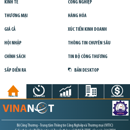
KINH TẾ
CÔNG NGHIỆP
THƯƠNG MẠI
HÀNG HÓA
GIÁ CẢ
XÚC TIẾN KINH DOANH
HỘI NHẬP
THÔNG TIN CHUYÊN SÂU
CHÍNH SÁCH
TIN BỘ CÔNG THƯƠNG
SẮP DIỄN RA
BẢN DESKTOP
TRANG CHỦ
TIN GIỜ CHÓT
THỊ TRƯỜNG
DỰ ÁN
CHỨNG KHOÁN
Bộ Công Thương - Trung tâm Thông tin Công Nghiệp và Thương mại (VITIC)