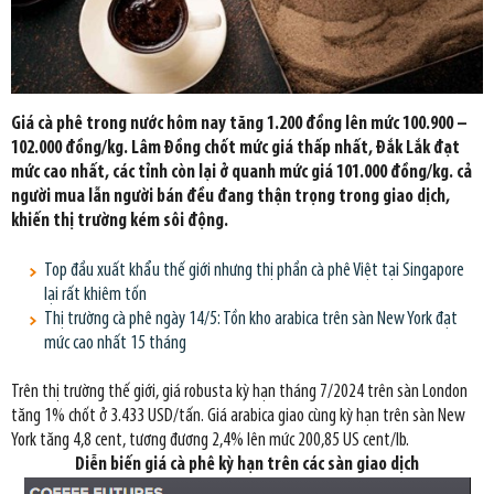
Giá cà phê trong nước hôm nay tăng 1.200 đồng lên mức 100.900 –
102.000 đồng/kg. Lâm Đồng chốt mức giá thấp nhất, Đắk Lắk đạt
mức cao nhất, các tỉnh còn lại ở quanh mức giá 101.000 đồng/kg. cả
người mua lẫn người bán đều đang thận trọng trong giao dịch,
khiến thị trường kém sôi động.
Top đầu xuất khẩu thế giới nhưng thị phần cà phê Việt tại Singapore
lại rất khiêm tốn
Thị trường cà phê ngày 14/5: Tồn kho arabica trên sàn New York đạt
mức cao nhất 15 tháng
Trên thị trường thế giới, giá robusta kỳ hạn tháng 7/2024 trên sàn London
tăng 1% chốt ở 3.433 USD/tấn. Giá arabica giao cùng kỳ hạn trên sàn New
York tăng 4,8 cent, tương đương 2,4% lên mức 200,85 US cent/lb.
Diễn biến giá cà phê kỳ hạn trên các sàn giao dịch