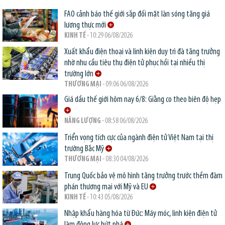
FAO cảnh báo thế giới sắp đối mặt làn sóng tăng giá
lương thực mới
KINH TẾ
- 10:29 06/08/2026
Xuất khẩu điện thoại và linh kiện duy trì đà tăng trưởng
nhờ nhu cầu tiêu thụ điện tử phục hồi tại nhiều thị
trường lớn
THƯƠNG MẠI
- 09:06 06/08/2026
Giá dầu thế giới hôm nay 6/8: Giằng co theo biên độ hẹp
NĂNG LƯỢNG
- 08:58 06/08/2026
Triển vọng tích cực của ngành điện tử Việt Nam tại thị
trường Bắc Mỹ
THƯƠNG MẠI
- 08:30 04/08/2026
Trung Quốc bảo vệ mô hình tăng trưởng trước thềm đàm
phán thương mại với Mỹ và EU
KINH TẾ
- 10:43 05/08/2026
Nhập khẩu hàng hóa từ Đức: Máy móc, linh kiện điện tử
làm động lực bứt phá