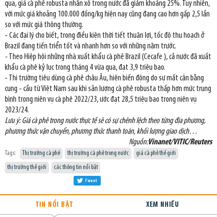
qua, giá cà phê robusta nhân xô trong nước đã giảm khoảng 25%. Tuy nhiên,
với mức giá khoảng 100.000 đồng/kg hiện nay cũng đang cao hơn gấp 2,5 lần
so với mức giá thông thường.
- Các đại lý cho biết, trong điều kiện thời tiết thuận lợi, tốc độ thu hoạch ở
Brazil đang tiến triển tốt và nhanh hơn so với những năm trước.
- Theo Hiệp hội những nhà xuất khẩu cà phê Brazil (Cecafe ), cả nước đã xuất
khẩu cà phê kỷ lục trong tháng 4 vừa qua, đạt 3,9 triệu bao.
- Thị trường tiêu dùng cà phê châu Âu, hiện biến động do sự mất cân bằng
cung - cầu từ Việt Nam sau khi sản lượng cà phê robusta thấp hơn mức trung
bình trong niên vụ cà phê 2022/23, ước đạt 28,5 triệu bao trong niên vụ
2023/24.
Lưu ý: Giá cà phê trong nước thực tế sẽ có sự chênh lệch theo từng địa phương,
phương thức vận chuyển, phương thức thanh toán, khối lượng giao dịch…
Nguồn:
Vinanet/VITIC/Reuters
Tags:
Thị trường cà phê
thị trường cà phê trong nước
giá cà phê thế giới
thị trường thế giới
các thông tin nổi bật
Tweet
TIN NỔI BẬT
XEM NHIỀU