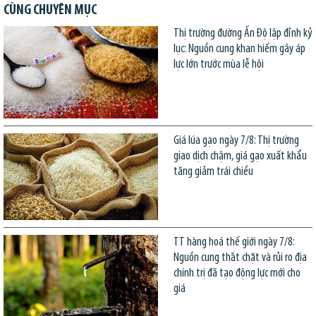
CÙNG CHUYÊN MỤC
Thị trường đường Ấn Độ lập đỉnh kỷ
lục: Nguồn cung khan hiếm gây áp
lực lớn trước mùa lễ hội
Giá lúa gạo ngày 7/8: Thị trường
giao dịch chậm, giá gạo xuất khẩu
tăng giảm trái chiều
TT hàng hoá thế giới ngày 7/8:
Nguồn cung thắt chặt và rủi ro địa
chính trị đã tạo động lực mới cho
giá