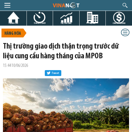
TRANG CHỦ
TIN GIỜ CHÓT
THỊ TRƯỜNG
DỰ ÁN
CHỨNG KHOÁN
HÀNG HÓA
Thị trường giao dịch thận trọng trước dữ
liệu cung cầu hàng tháng của MPOB
15:44 10/06/2026
Tweet