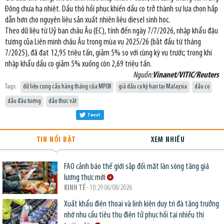
Đông chưa hạ nhiệt. Dầu thô hồi phục khiến dầu cọ trở thành sự lựa chọn hấp
dẫn hơn cho nguyên liệu sản xuất nhiên liệu diesel sinh học.
Theo dữ liệu từ Uỷ ban châu Âu (EC), tính đến ngày 7/7/2026, nhập khẩu đậu
tương của Liên minh châu Âu trong mùa vụ 2025/26 (bắt đầu từ tháng
7/2025), đã đạt 12,95 triệu tấn, giảm 5% so với cùng kỳ vụ trước; trong khi
nhập khẩu dầu cọ giảm 5% xuống còn 2,69 triệu tấn.
Nguồn:
Vinanet/VITIC/Reuters
Tags:
dữ liệu cung cầu hàng tháng của MPOB
giá dầu cọ kỳ hạn tại Malaysia
dầu cọ
dầu đậu tương
dầu thực vật
Tweet
TIN NỔI BẬT
XEM NHIỀU
FAO cảnh báo thế giới sắp đối mặt làn sóng tăng giá
lương thực mới
KINH TẾ
- 10:29 06/08/2026
Xuất khẩu điện thoại và linh kiện duy trì đà tăng trưởng
nhờ nhu cầu tiêu thụ điện tử phục hồi tại nhiều thị