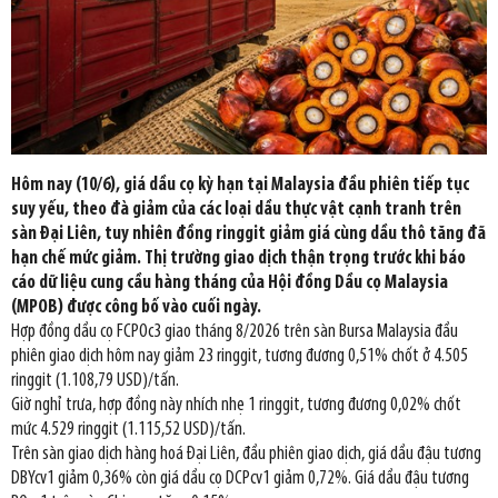
Hôm nay (10/6), giá dầu cọ kỳ hạn tại Malaysia đầu phiên tiếp tục
suy yếu, theo đà giảm của các loại dầu thực vật cạnh tranh trên
sàn Đại Liên, tuy nhiên đồng ringgit giảm giá cùng dầu thô tăng đã
hạn chế mức giảm. Thị trường giao dịch thận trọng trước khi báo
cáo dữ liệu cung cầu hàng tháng của Hội đồng Dầu cọ Malaysia
(MPOB) được công bố vào cuối ngày.
Hợp đồng dầu cọ FCPOc3 giao tháng 8/2026 trên sàn Bursa Malaysia đầu
phiên giao dịch hôm nay giảm 23 ringgit, tương đương 0,51% chốt ở 4.505
ringgit (1.108,79 USD)/tấn.
Giờ nghỉ trưa, hợp đồng này nhích nhẹ 1 ringgit, tương đương 0,02% chốt
mức 4.529 ringgit (1.115,52 USD)/tấn.
Trên sàn giao dịch hàng hoá Đại Liên, đầu phiên giao dịch, giá dầu đậu tương
DBYcv1 giảm 0,36% còn giá dầu cọ DCPcv1 giảm 0,72%. Giá dầu đậu tương