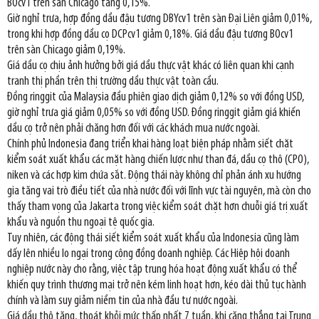
BOcv1 trên sàn Chicago tăng 0,15%.
Giờ nghỉ trưa, hợp đồng dầu đậu tương DBYcv1 trên sàn Đại Liên giảm 0,01%,
trong khi hợp đồng dầu cọ DCPcv1 giảm 0,18%. Giá dầu đậu tương BOcv1
trên sàn Chicago giảm 0,19%.
Giá dầu cọ chịu ảnh hưởng bởi giá dầu thực vật khác có liên quan khi cạnh
tranh thị phần trên thị trường dầu thực vật toàn cầu.
Đồng ringgit của Malaysia đầu phiên giao dịch giảm 0,12% so với đồng USD,
giờ nghỉ trưa giá giảm 0,05% so với đồng USD. Đồng ringgit giảm giá khiến
dầu cọ trở nên phải chăng hơn đối với các khách mua nước ngoài.
Chính phủ Indonesia đang triển khai hàng loạt biện pháp nhằm siết chặt
kiểm soát xuất khẩu các mặt hàng chiến lược như than đá, dầu cọ thô (CPO),
niken và các hợp kim chứa sắt. Động thái này không chỉ phản ánh xu hướng
gia tăng vai trò điều tiết của nhà nước đối với lĩnh vực tài nguyên, mà còn cho
thấy tham vọng của Jakarta trong việc kiểm soát chặt hơn chuỗi giá trị xuất
khẩu và nguồn thu ngoại tệ quốc gia.
Tuy nhiên, các động thái siết kiểm soát xuất khẩu của Indonesia cũng làm
dấy lên nhiều lo ngại trong cộng đồng doanh nghiệp. Các Hiệp hội doanh
nghiệp nước này cho rằng, việc tập trung hóa hoạt động xuất khẩu có thể
khiến quy trình thương mại trở nên kém linh hoạt hơn, kéo dài thủ tục hành
chính và làm suy giảm niềm tin của nhà đầu tư nước ngoài.
Giá dầu thô tăng, thoát khỏi mức thấp nhất 7 tuần, khi căng thẳng tại Trung