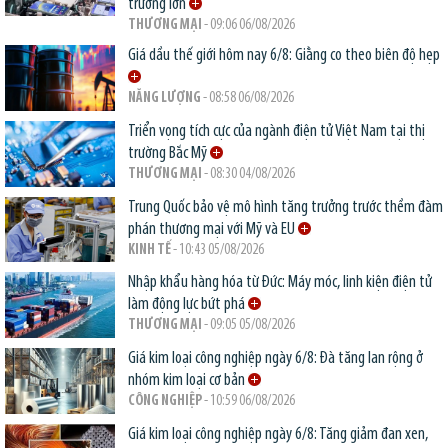
trường lớn
THƯƠNG MẠI
- 09:06 06/08/2026
Giá dầu thế giới hôm nay 6/8: Giằng co theo biên độ hẹp
NĂNG LƯỢNG
- 08:58 06/08/2026
Triển vọng tích cực của ngành điện tử Việt Nam tại thị
trường Bắc Mỹ
THƯƠNG MẠI
- 08:30 04/08/2026
Trung Quốc bảo vệ mô hình tăng trưởng trước thềm đàm
phán thương mại với Mỹ và EU
KINH TẾ
- 10:43 05/08/2026
Nhập khẩu hàng hóa từ Đức: Máy móc, linh kiện điện tử
làm động lực bứt phá
THƯƠNG MẠI
- 09:05 05/08/2026
Giá kim loại công nghiệp ngày 6/8: Đà tăng lan rộng ở
nhóm kim loại cơ bản
CÔNG NGHIỆP
- 10:59 06/08/2026
Giá kim loại công nghiệp ngày 6/8: Tăng giảm đan xen,