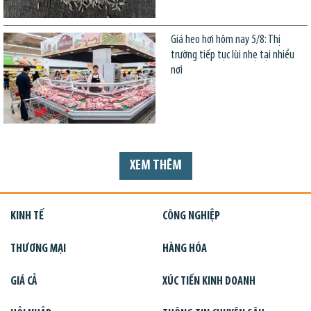
Giá heo hơi hôm nay 5/8: Thị
trường tiếp tục lùi nhẹ tại nhiều
nơi
XEM THÊM
KINH TẾ
CÔNG NGHIỆP
THƯƠNG MẠI
HÀNG HÓA
GIÁ CẢ
XÚC TIẾN KINH DOANH