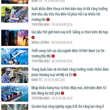
KINH TẾ
- 10:29 06/08/2026
Xuất khẩu điện thoại và linh kiện duy trì đà tăng trưởng
nhờ nhu cầu tiêu thụ điện tử phục hồi tại nhiều thị
trường lớn
THƯƠNG MẠI
- 09:06 06/08/2026
Giá dầu thế giới hôm nay 6/8: Giằng co theo biên độ hẹp
NĂNG LƯỢNG
- 08:58 06/08/2026
Triển vọng tích cực của ngành điện tử Việt Nam tại thị
trường Bắc Mỹ
THƯƠNG MẠI
- 08:30 04/08/2026
Trung Quốc bảo vệ mô hình tăng trưởng trước thềm đàm
phán thương mại với Mỹ và EU
KINH TẾ
- 10:43 05/08/2026
Nhập khẩu hàng hóa từ Đức: Máy móc, linh kiện điện tử
làm động lực bứt phá
THƯƠNG MẠI
- 09:05 05/08/2026
Giá kim loại công nghiệp ngày 6/8: Đà tăng lan rộng ở