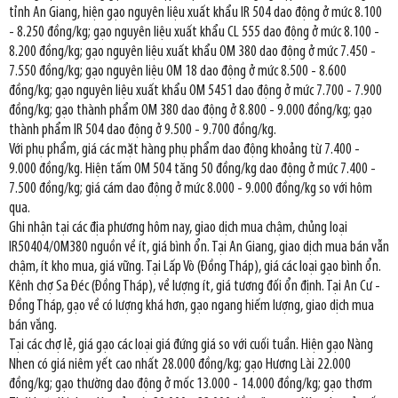
tỉnh An Giang, hiện gạo nguyên liệu xuất khẩu IR 504 dao động ở mức 8.100
- 8.250 đồng/kg; gạo nguyên liệu xuất khẩu CL 555 dao động ở mức 8.100 -
8.200 đồng/kg; gạo nguyên liệu xuất khẩu OM 380 dao động ở mức 7.450 -
7.550 đồng/kg; gạo nguyên liệu OM 18 dao động ở mức 8.500 - 8.600
đồng/kg; gạo nguyên liệu xuất khẩu OM 5451 dao động ở mức 7.700 - 7.900
đồng/kg; gạo thành phẩm OM 380 dao động ở 8.800 - 9.000 đồng/kg; gạo
thành phẩm IR 504 dao động ở 9.500 - 9.700 đồng/kg.
Với phụ phẩm, giá các mặt hàng phụ phẩm dao động khoảng từ 7.400 -
9.000 đồng/kg. Hiện tấm OM 504 tăng 50 đồng/kg dao động ở mức 7.400 -
7.500 đồng/kg; giá cám dao động ở mức 8.000 - 9.000 đồng/kg so với hôm
qua.
Ghi nhận tại các địa phương hôm nay, giao dịch mua chậm, chủng loại
IR50404/OM380 nguồn về ít, giá bình ổn. Tại An Giang, giao dịch mua bán vẫn
chậm, ít kho mua, giá vững. Tại Lấp Vò (Đồng Tháp), giá các loại gạo bình ổn.
Kênh chợ Sa Đéc (Đồng Tháp), về lượng ít, giá tương đối ổn định. Tại An Cư -
Đồng Tháp, gạo về có lượng khá hơn, gạo ngang hiếm lượng, giao dịch mua
bán vắng.
Tại các chợ lẻ, giá gạo các loại giá đứng giá so với cuối tuần. Hiện gạo Nàng
Nhen có giá niêm yết cao nhất 28.000 đồng/kg; gạo Hương Lài 22.000
đồng/kg; gạo thường dao động ở mốc 13.000 - 14.000 đồng/kg; gạo thơm