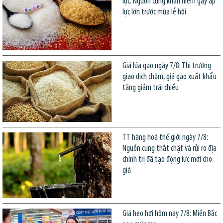
lục: Nguồn cung khan hiếm gây áp
lực lớn trước mùa lễ hội
Giá lúa gạo ngày 7/8: Thị trường
giao dịch chậm, giá gạo xuất khẩu
tăng giảm trái chiều
TT hàng hoá thế giới ngày 7/8:
Nguồn cung thắt chặt và rủi ro địa
chính trị đã tạo động lực mới cho
giá
Giá heo hơi hôm nay 7/8: Miền Bắc