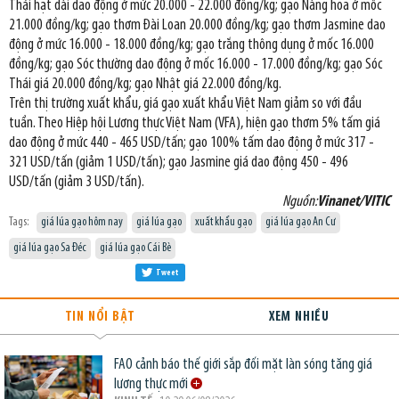
Thái hạt dài dao động ở mức 20.000 - 22.000 đồng/kg; gạo Nàng hoa ở mốc
21.000 đồng/kg; gạo thơm Đài Loan 20.000 đồng/kg; gạo thơm Jasmine dao
động ở mức 16.000 - 18.000 đồng/kg; gạo trắng thông dụng ở mốc 16.000
đồng/kg; gạo Sóc thường dao động ở mốc 16.000 - 17.000 đồng/kg; gạo Sóc
Thái giá 20.000 đồng/kg; gạo Nhật giá 22.000 đồng/kg.
Trên thị trường xuất khẩu, giá gạo xuất khẩu Việt Nam giảm so với đầu
tuần. Theo Hiệp hội Lương thực Việt Nam (VFA), hiện gạo thơm 5% tấm giá
dao động ở mức 440 - 465 USD/tấn; gạo 100% tấm dao động ở mức 317 -
321 USD/tấn (giảm 1 USD/tấn); gạo Jasmine giá dao động 450 - 496
USD/tấn (giảm 3 USD/tấn).
Nguồn:
Vinanet/VITIC
Tags:
giá lúa gạo hôm nay
giá lúa gạo
xuất khẩu gạo
giá lúa gạo An Cư
giá lúa gạo Sa Đéc
giá lúa gạo Cái Bè
Tweet
TIN NỔI BẬT
XEM NHIỀU
FAO cảnh báo thế giới sắp đối mặt làn sóng tăng giá
lương thực mới