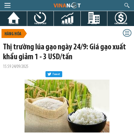
TRANG CHỦ
TIN GIỜ CHÓT
THỊ TRƯỜNG
DỰ ÁN
CHỨNG KHOÁN
HÀNG HÓA
Thị trường lúa gạo ngày 24/9: Giá gạo xuất
khẩu giảm 1 - 3 USD/tấn
15:59 24/09/2025
Tweet