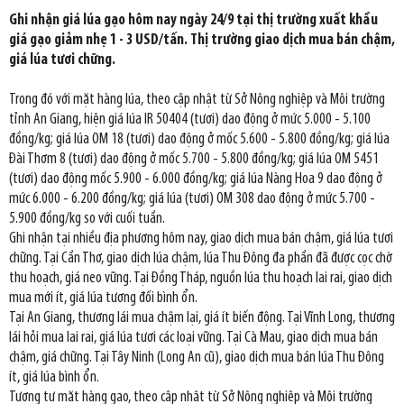
Ghi nhận giá lúa gạo hôm nay ngày 24/9 tại thị trường xuất khẩu
giá gạo giảm nhẹ 1 - 3 USD/tấn. Thị trường giao dịch mua bán chậm,
giá lúa tươi chững.
Trong đó với mặt hàng lúa, theo cập nhật từ Sở Nông nghiệp và Môi trường
tỉnh An Giang, hiện giá lúa IR 50404 (tươi) dao động ở mức 5.000 - 5.100
đồng/kg; giá lúa OM 18 (tươi) dao động ở mốc 5.600 - 5.800 đồng/kg; giá lúa
Đài Thơm 8 (tươi) dao động ở mốc 5.700 - 5.800 đồng/kg; giá lúa OM 5451
(tươi) dao động mốc 5.900 - 6.000 đồng/kg; giá lúa Nàng Hoa 9 dao động ở
mức 6.000 - 6.200 đồng/kg; giá lúa (tươi) OM 308 dao động ở mức 5.700 -
5.900 đồng/kg so với cuối tuần.
Ghi nhận tại nhiều địa phương hôm nay, giao dịch mua bán chậm, giá lúa tươi
chững. Tại Cần Thơ, giao dịch lúa chậm, lúa Thu Đông đa phần đã được cọc chờ
thu hoạch, giá neo vững. Tại Đồng Tháp, nguồn lúa thu hoạch lai rai, giao dịch
mua mới ít, giá lúa tương đối bình ổn.
Tại An Giang, thương lái mua chậm lại, giá ít biến động. Tại Vĩnh Long, thương
lái hỏi mua lai rai, giá lúa tươi các loại vững. Tại Cà Mau, giao dịch mua bán
chậm, giá chững. Tại Tây Ninh (Long An cũ), giao dịch mua bán lúa Thu Đông
ít, giá lúa bình ổn.
Tương tự mặt hàng gạo, theo cập nhật từ Sở Nông nghiệp và Môi trường