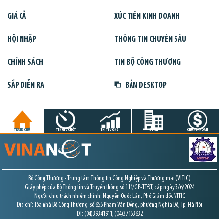
GIÁ CẢ
XÚC TIẾN KINH DOANH
HỘI NHẬP
THÔNG TIN CHUYÊN SÂU
CHÍNH SÁCH
TIN BỘ CÔNG THƯƠNG
SẮP DIỄN RA
BẢN DESKTOP
TRANG CHỦ
TIN GIỜ CHÓT
THỊ TRƯỜNG
DỰ ÁN
CHỨNG KHOÁN
Bộ Công Thương - Trung tâm Thông tin Công Nghiệp và Thương mại (VITIC)
Giấy phép của Bộ Thông tin và Truyền thông số 114/GP-TTĐT, cấp ngày 3/6/2024
Người chịu trách nhiệm chính: Nguyễn Quốc Lân, Phó Giám đốc VITIC
Địa chỉ: Tòa nhà Bộ Công Thương, số 655 Phạm Văn Đồng, phường Nghĩa Đô, Tp. Hà Nội
ĐT: (04)39341911; (04)37153632