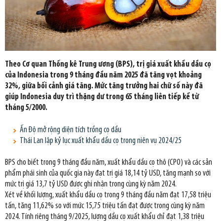
Theo Cơ quan Thống kê Trung ương (BPS), trị giá xuất khẩu dầu cọ
của Indonesia trong 9 tháng đầu năm 2025 đã tăng vọt khoảng
32%, giữa bối cảnh giá tăng. Mức tăng trưởng hai chữ số này đã
giúp Indonesia duy trì thặng dư trong 65 tháng liên tiếp kể từ
tháng 5/2000.
Ấn Độ mở rộng diện tích trồng cọ dầu
Thái Lan lập kỷ lục xuất khẩu dầu cọ trong niên vụ 2024/25
BPS cho biết trong 9 tháng đầu năm, xuất khẩu dầu cọ thô (CPO) và các sản
phẩm phái sinh của quốc gia này đạt trị giá 18,14 tỷ USD, tăng mạnh so với
mức trị giá 13,7 tỷ USD được ghi nhận trong cùng kỳ năm 2024.
Xét về khối lượng, xuất khẩu dầu cọ trong 9 tháng đầu năm đạt 17,58 triệu
tấn, tăng 11,62% so với mức 15,75 triệu tấn đạt được trong cùng kỳ năm
2024. Tính riêng tháng 9/2025, lượng dầu cọ xuất khẩu chỉ đạt 1,38 triệu