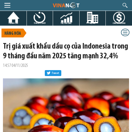
TRANG CHỦ
TIN GIỜ CHÓT
THỊ TRƯỜNG
DỰ ÁN
CHỨNG KHOÁN
HÀNG HÓA
Trị giá xuất khẩu dầu cọ của Indonesia trong
9 tháng đầu năm 2025 tăng mạnh 32,4%
14:57 04/11/2025
Tweet