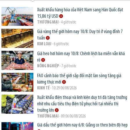
Xuất khẩu hàng hóa của Việt Nam sang Hàn Quốc đạt
15,86 tỷ USD
THƯƠNG MẠI
- 4 giờ trước
Giá vàng thế giới hôm nay 10/8: Duy trì ở vùng đỉnh 7
tuần
KIM LOẠI
- 6 giờ trước
Giá heo hơi hôm nay 10/8: Chênh lệch ba miền vẫn khá
rõ
NÔNG NGHIỆP
- 7 giờ trước
FAO cảnh báo thế giới sắp đối mặt làn sóng tăng giá
lương thực mới
KINH TẾ
- 10:29 06/08/2026
Xuất khẩu điện thoại và linh kiện duy trì đà tăng trưởng
nhờ nhu cầu tiêu thụ điện tử phục hồi tại nhiều thị
trường lớn
THƯƠNG MẠI
- 09:06 06/08/2026
Giá dầu thế giới hôm nay 6/8: Giằng co theo biên độ hẹp