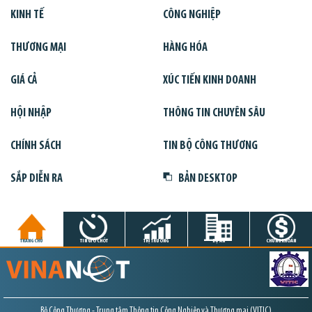
KINH TẾ
CÔNG NGHIỆP
THƯƠNG MẠI
HÀNG HÓA
GIÁ CẢ
XÚC TIẾN KINH DOANH
HỘI NHẬP
THÔNG TIN CHUYÊN SÂU
CHÍNH SÁCH
TIN BỘ CÔNG THƯƠNG
SẮP DIỄN RA
BẢN DESKTOP
TRANG CHỦ
TIN GIỜ CHÓT
THỊ TRƯỜNG
DỰ ÁN
CHỨNG KHOÁN
Bộ Công Thương - Trung tâm Thông tin Công Nghiệp và Thương mại (VITIC)