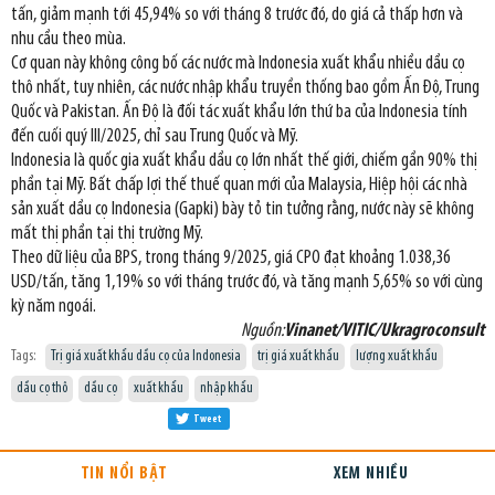
tấn, giảm mạnh tới 45,94% so với tháng 8 trước đó, do giá cả thấp hơn và
nhu cầu theo mùa.
Cơ quan này không công bố các nước mà Indonesia xuất khẩu nhiều dầu cọ
thô nhất, tuy nhiên, các nước nhập khẩu truyền thống bao gồm Ấn Độ, Trung
Quốc và Pakistan. Ấn Độ là đối tác xuất khẩu lớn thứ ba của Indonesia tính
đến cuối quý III/2025, chỉ sau Trung Quốc và Mỹ.
Indonesia là quốc gia xuất khẩu dầu cọ lớn nhất thế giới, chiếm gần 90% thị
phần tại Mỹ. Bất chấp lợi thế thuế quan mới của Malaysia, Hiệp hội các nhà
sản xuất dầu cọ Indonesia (Gapki) bày tỏ tin tưởng rằng, nước này sẽ không
mất thị phần tại thị trường Mỹ.
Theo dữ liệu của BPS, trong tháng 9/2025, giá CPO đạt khoảng 1.038,36
USD/tấn, tăng 1,19% so với tháng trước đó, và tăng mạnh 5,65% so với cùng
kỳ năm ngoái.
Nguồn:
Vinanet/VITIC/Ukragroconsult
Tags:
Trị giá xuất khẩu dầu cọ của Indonesia
trị giá xuất khẩu
lượng xuất khẩu
dầu cọ thô
dầu cọ
xuất khẩu
nhập khẩu
Tweet
TIN NỔI BẬT
XEM NHIỀU