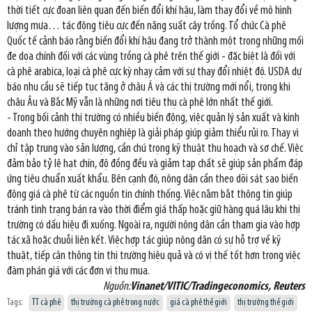
thời tiết cực đoan liên quan đến biến đổi khí hậu, làm thay đổi về mô hình
lượng mưa… tác động tiêu cực đến năng suất cây trồng. Tổ chức Cà phê
Quốc tế cảnh báo rằng biến đổi khí hậu đang trở thành một trong những mối
đe dọa chính đối với các vùng trồng cà phê trên thế giới - đặc biệt là đối với
cà phê arabica, loại cà phê cực kỳ nhạy cảm với sự thay đổi nhiệt độ. USDA dự
báo nhu cầu sẽ tiếp tục tăng ở châu Á và các thị trường mới nổi, trong khi
châu Âu và Bắc Mỹ vẫn là những nơi tiêu thụ cà phê lớn nhất thế giới.
- Trong bối cảnh thị trường có nhiều biến động, việc quản lý sản xuất và kinh
doanh theo hướng chuyên nghiệp là giải pháp giúp giảm thiểu rủi ro. Thay vì
chỉ tập trung vào sản lượng, cần chú trọng kỹ thuật thu hoạch và sơ chế. Việc
đảm bảo tỷ lệ hạt chín, độ đồng đều và giảm tạp chất sẽ giúp sản phẩm đáp
ứng tiêu chuẩn xuất khẩu. Bên cạnh đó, nông dân cần theo dõi sát sao biến
động giá cà phê từ các nguồn tin chính thống. Việc nắm bắt thông tin giúp
tránh tình trạng bán ra vào thời điểm giá thấp hoặc giữ hàng quá lâu khi thị
trường có dấu hiệu đi xuống. Ngoài ra, người nông dân cần tham gia vào hợp
tác xã hoặc chuỗi liên kết. Việc hợp tác giúp nông dân có sự hỗ trợ về kỹ
thuật, tiếp cận thông tin thị trường hiệu quả và có vị thế tốt hơn trong việc
đàm phán giá với các đơn vị thu mua.
Nguồn:
Vinanet/VITIC/Tradingeconomics, Reuters
Tags:
TT cà phê
thị trường cà phê trong nước
giá cà phê thế giới
thị trường thế giới