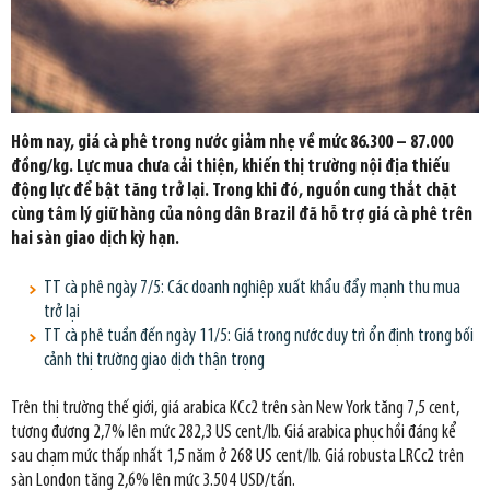
Hôm nay, giá cà phê trong nước giảm nhẹ về mức 86.300 – 87.000
đồng/kg. Lực mua chưa cải thiện, khiến thị trường nội địa thiếu
động lực để bật tăng trở lại. Trong khi đó, nguồn cung thắt chặt
cùng tâm lý giữ hàng của nông dân Brazil đã hỗ trợ giá cà phê trên
hai sàn giao dịch kỳ hạn.
TT cà phê ngày 7/5: Các doanh nghiệp xuất khẩu đẩy mạnh thu mua
trở lại
TT cà phê tuần đến ngày 11/5: Giá trong nước duy trì ổn định trong bối
cảnh thị trường giao dịch thận trọng
Trên thị trường thế giới, giá arabica KCc2 trên sàn New York tăng 7,5 cent,
tương đương 2,7% lên mức 282,3 US cent/lb. Giá arabica phục hồi đáng kể
sau chạm mức thấp nhất 1,5 năm ở 268 US cent/lb. Giá robusta LRCc2 trên
sàn London tăng 2,6% lên mức 3.504 USD/tấn.