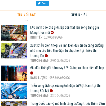
Tweet
TIN NỔI BẬT
XEM NHIỀU
FAO cảnh báo thế giới sắp đối mặt làn sóng tăng giá
lương thực mới
KINH TẾ
- 10:29 06/08/2026
Xuất khẩu điện thoại và linh kiện duy trì đà tăng trưởng
nhờ nhu cầu tiêu thụ điện tử phục hồi tại nhiều thị
trường lớn
THƯƠNG MẠI
- 09:06 06/08/2026
Giá dầu thế giới hôm nay 6/8: Giằng co theo biên độ hẹp
NĂNG LƯỢNG
- 08:58 06/08/2026
Triển vọng tích cực của ngành điện tử Việt Nam tại thị
trường Bắc Mỹ
THƯƠNG MẠI
- 08:30 04/08/2026
Trung Quốc bảo vệ mô hình tăng trưởng trước thềm đàm