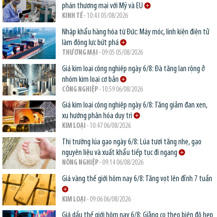
phán thương mại với Mỹ và EU
KINH TẾ
- 10:43 05/08/2026
Nhập khẩu hàng hóa từ Đức: Máy móc, linh kiện điện tử
làm động lực bứt phá
THƯƠNG MẠI
- 09:05 05/08/2026
Giá kim loại công nghiệp ngày 6/8: Đà tăng lan rộng ở
nhóm kim loại cơ bản
CÔNG NGHIỆP
- 10:59 06/08/2026
Giá kim loại công nghiệp ngày 6/8: Tăng giảm đan xen,
xu hướng phân hóa duy trì
KIM LOẠI
- 10:47 06/08/2026
Thị trường lúa gạo ngày 6/8: Lúa tươi tăng nhẹ, gạo
nguyên liệu và xuất khẩu tiếp tục đi ngang
NÔNG NGHIỆP
- 09:14 06/08/2026
Giá vàng thế giới hôm nay 6/8: Tăng vọt lên đỉnh 7 tuần
KIM LOẠI
- 09:06 06/08/2026
Giá dầu thế giới hôm nay 6/8: Giằng co theo biên độ hẹp