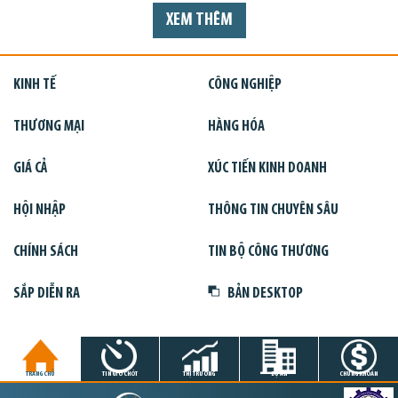
XEM THÊM
KINH TẾ
CÔNG NGHIỆP
THƯƠNG MẠI
HÀNG HÓA
GIÁ CẢ
XÚC TIẾN KINH DOANH
HỘI NHẬP
THÔNG TIN CHUYÊN SÂU
CHÍNH SÁCH
TIN BỘ CÔNG THƯƠNG
SẮP DIỄN RA
BẢN DESKTOP
TRANG CHỦ
TIN GIỜ CHÓT
THỊ TRƯỜNG
DỰ ÁN
CHỨNG KHOÁN