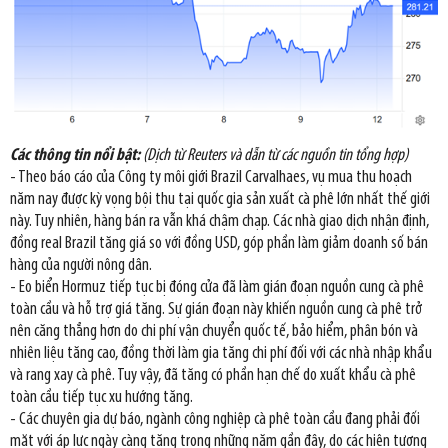
Các thông tin nổi bật:
(Dịch từ Reuters và dẫn từ các nguồn tin tổng hợp)
- Theo báo cáo của Công ty môi giới Brazil Carvalhaes, vụ mua thu hoạch
năm nay được kỳ vọng bội thu tại quốc gia sản xuất cà phê lớn nhất thế giới
này. Tuy nhiên, hàng bán ra vẫn khá chậm chạp. Các nhà giao dịch nhận định,
đồng real Brazil tăng giá so với đồng USD, góp phần làm giảm doanh số bán
hàng của người nông dân.
- Eo biển Hormuz tiếp tục bị đóng cửa đã làm gián đoạn nguồn cung cà phê
toàn cầu và hỗ trợ giá tăng. Sự gián đoạn này khiến nguồn cung cà phê trở
nên căng thẳng hơn do chi phí vận chuyển quốc tế, bảo hiểm, phân bón và
nhiên liệu tăng cao, đồng thời làm gia tăng chi phí đối với các nhà nhập khẩu
và rang xay cà phê. Tuy vậy, đã tăng có phần hạn chế do xuất khẩu cà phê
toàn cầu tiếp tục xu hướng tăng.
- Các chuyên gia dự báo, ngành công nghiệp cà phê toàn cầu đang phải đối
mặt với áp lực ngày càng tăng trong những năm gần đây, do các hiện tượng